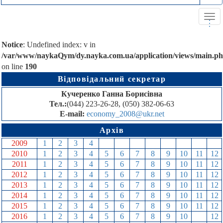
Tog
.
.
.
navi
Notice
: Undefined index: v in
/var/www/naykaQym/dy.nayka.com.ua/application/views/main.p
on line
190
Відповідальний секретар
Кучеренко Ганна Борисівна
Тел.:
(044) 223-26-28, (050) 382-06-63
E-mail:
economy_2008@ukr.net
Архів
2009
1
2
3
4
5
6
7
8
9
10
11
12
2010
1
2
3
4
5
6
7
8
9
10
11
12
2011
1
2
3
4
5
6
7
8
9
10
11
12
2012
1
2
3
4
5
6
7
8
9
10
11
12
2013
1
2
3
4
5
6
7
8
9
10
11
12
2014
1
2
3
4
5
6
7
8
9
10
11
12
2015
1
2
3
4
5
6
7
8
9
10
11
12
2016
1
2
3
4
5
6
7
8
9
10
11
12