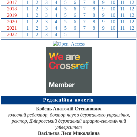
2017
1
2
3
4
5
6
7
8
9
10
11
12
2018
1
2
3
4
5
6
7
8
9
10
11
12
2019
1
2
3
4
5
6
7
8
9
10
11
12
2020
1
2
3
4
5
6
7
8
9
10
11
12
2021
1
2
3
4
5
6
7
8
9
10
11
12
2022
1
2
3
4
5
6
7
8
9
10
11
12
Редакційна колегія
Кобець Анатолій Степанович
головний редактор, доктор наук з державного управління,
ректор, Дніпровський державний аграрно-економічний
університет
Васільєва Леся Миколаївна