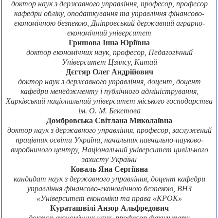
доктор наук з державного управління, професор, професор
кафедри обліку, оподаткування та управління фінансово-
економічною безпекою, Дніпровський державний аграрно-
економічний університет
Гришова Інна Юріївна
доктор економічних наук, професор, Педагогічний
Університет Цзянсу, Китай
Дєгтяр Олег Андрійович
доктор наук з державного управління, доцент, доцент
кафедри менеджменту і публічного адміністрування,
Харківський національний університет міського господарства
ім. О. М. Бекетова
Домбровська Світлана Миколаївна
доктор наук з державного управління, професор, заслужений
працівник освіти України, начальник навчально-науково-
виробничого центру, Національний університет цивільного
захисту України
Коваль Яна Сергіївна
кандидат наук з державного управління, доцент кафедри
управління фінансово-економічною безпекою, ВНЗ
«Університет економіки та права «КРОК»
Кураташвілі Анзор Альфредович
доктор економічних наук, професор факультету