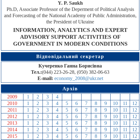
Y. P. Saukh
Ph.D, Associate Professor of the Deperment of Political Analysis
and Forecasting of the National Academy of Public Administration,
the President of Ukraine
INFORMATION, ANALYTICS AND EXPERT
ADVISORY SUPPORT ACTIVITIES OF
GOVERNMENT IN MODERN CONDITIONS
Відповідальний секретар
Кучеренко Ганна Борисівна
Тел.:
(044) 223-26-28, (050) 382-06-63
E-mail:
economy_2008@ukr.net
Архів
2009
1
2
3
4
5
6
7
8
9
10
11
12
2010
1
2
3
4
5
6
7
8
9
10
11
12
2011
1
2
3
4
5
6
7
8
9
10
11
12
2012
1
2
3
4
5
6
7
8
9
10
11
12
2013
1
2
3
4
5
6
7
8
9
10
11
12
2014
1
2
3
4
5
6
7
8
9
10
11
12
2015
1
2
3
4
5
6
7
8
9
10
11
12