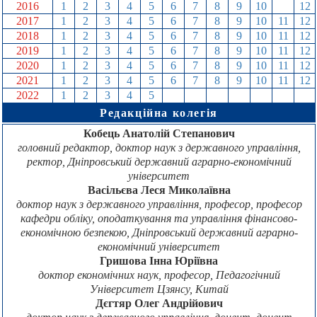
2016
1
2
3
4
5
6
7
8
9
10
11
12
2017
1
2
3
4
5
6
7
8
9
10
11
12
2018
1
2
3
4
5
6
7
8
9
10
11
12
2019
1
2
3
4
5
6
7
8
9
10
11
12
2020
1
2
3
4
5
6
7
8
9
10
11
12
2021
1
2
3
4
5
6
7
8
9
10
11
12
2022
1
2
3
4
5
6
7
8
9
10
11
12
Редакційна колегія
Кобець Анатолій Степанович
головний редактор, доктор наук з державного управління,
ректор, Дніпровський державний аграрно-економічний
університет
Васільєва Леся Миколаївна
доктор наук з державного управління, професор, професор
кафедри обліку, оподаткування та управління фінансово-
економічною безпекою, Дніпровський державний аграрно-
економічний університет
Гришова Інна Юріївна
доктор економічних наук, професор, Педагогічний
Університет Цзянсу, Китай
Дєгтяр Олег Андрійович