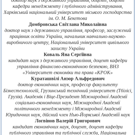
доктор наук з державного управління, доцент, доцент
кафедри менеджменту і публічного адміністрування,
Харківський національний університет міського господарства
ім. О. М. Бекетова
Домбровська Світлана Миколаївна
доктор наук з державного управління, професор, заслужений
працівник освіти України, начальник навчально-науково-
виробничого центру, Національний університет цивільного
захисту України
Коваль Яна Сергіївна
кандидат наук з державного управління, доцент кафедри
управління фінансово-економічною безпекою, ВНЗ
«Університет економіки та права «КРОК»
Кураташвілі Анзор Альфредович
доктор економічних наук, професор факультету
Бізнестехнологій, Грузинський технічний університет (Тбілісі,
Грузія). Академік і Віце-Президент Міжнародної Академії
соціально-економічних наук, Міжнародної Академії
політичного менеджменту і Міжнародної Академії
Юридичних наук, дійсний член Нью-Йоркської Академіїї наук
Логвінов Валерій Григорович
кандидат економічних наук, доцент, доцент кафедри
публічного управління та публічної служби, Національна