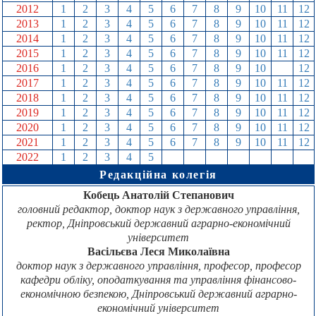
2012
1
2
3
4
5
6
7
8
9
10
11
12
2013
1
2
3
4
5
6
7
8
9
10
11
12
2014
1
2
3
4
5
6
7
8
9
10
11
12
2015
1
2
3
4
5
6
7
8
9
10
11
12
2016
1
2
3
4
5
6
7
8
9
10
11
12
2017
1
2
3
4
5
6
7
8
9
10
11
12
2018
1
2
3
4
5
6
7
8
9
10
11
12
2019
1
2
3
4
5
6
7
8
9
10
11
12
2020
1
2
3
4
5
6
7
8
9
10
11
12
2021
1
2
3
4
5
6
7
8
9
10
11
12
2022
1
2
3
4
5
6
7
8
9
10
11
12
Редакційна колегія
Кобець Анатолій Степанович
головний редактор, доктор наук з державного управління,
ректор, Дніпровський державний аграрно-економічний
університет
Васільєва Леся Миколаївна
доктор наук з державного управління, професор, професор
кафедри обліку, оподаткування та управління фінансово-
економічною безпекою, Дніпровський державний аграрно-
економічний університет