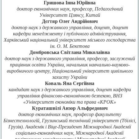
Гришова Інна Юріївна
доктор економічних наук, професор, Педагогічний
Університет Цзянсу, Китай
Дєгтяр Олег Андрійович
доктор наук з державного управління, доцент, доцент
кафедри менеджменту і публічного адміністрування,
Харківський національний університет міського господарства
ім. О. М. Бекетова
Домбровська Світлана Миколаївна
доктор наук з державного управління, професор, заслужений
працівник освіти України, начальник навчально-науково-
виробничого центру, Національний університет цивільного
захисту України
Коваль Яна Сергіївна
кандидат наук з державного управління, доцент кафедри
управління фінансово-економічною безпекою, ВНЗ
«Університет економіки та права «КРОК»
Кураташвілі Анзор Альфредович
доктор економічних наук, професор факультету
Бізнестехнологій, Грузинський технічний університет (Тбілісі,
Грузія). Академік і Віце-Президент Міжнародної Академії
соціально-економічних наук, Міжнародної Академії