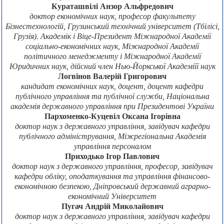
Кураташвілі Анзор Альфредович
доктор економічних наук, професор факультету
Бізнестехнологій, Грузинський технічний університет (Тбілісі,
Грузія). Академік і Віце-Президент Міжнародної Академії
соціально-економічних наук, Міжнародної Академії
політичного менеджменту і Міжнародної Академії
Юридичних наук, дійсний член Нью-Йоркської Академіїї наук
Логвінов Валерій Григорович
кандидат економічних наук, доцент, доцент кафедри
публічного управління та публічної служби, Національна
академія державного управління при Президентові України
Пархоменко-Куцевіл Оксана Ігорівна
доктор наук з державного управління, завідувач кафедри
публічного адміністрування, Міжрегіональна Академія
управління персоналом
Приходько Ігор Павлович
доктор наук з державного управління, професор, завідувач
кафедри обліку, оподаткування та управління фінансово-
економічною безпекою, Дніпровський державний аграрно-
економічний Університет
Пугач Андрій Миколайович
доктор наук з державного управління, завідувач кафедри