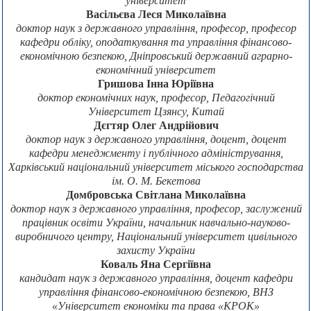
університет
Васільєва Леся Миколаївна
доктор наук з державного управління, професор, професор
кафедри обліку, оподаткування та управління фінансово-
економічною безпекою, Дніпровський державний аграрно-
економічний університет
Гришова Інна Юріївна
доктор економічних наук, професор, Педагогічний
Університет Цзянсу, Китай
Дєгтяр Олег Андрійович
доктор наук з державного управління, доцент, доцент
кафедри менеджменту і публічного адміністрування,
Харківський національний університет міського господарства
ім. О. М. Бекетова
Домбровська Світлана Миколаївна
доктор наук з державного управління, професор, заслужений
працівник освіти України, начальник навчально-науково-
виробничого центру, Національний університет цивільного
захисту України
Коваль Яна Сергіївна
кандидат наук з державного управління, доцент кафедри
управління фінансово-економічною безпекою, ВНЗ
«Університет економіки та права «КРОК»