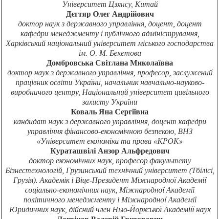
Університет Цзянсу, Китай
Дєгтяр Олег Андрійович
доктор наук з державного управління, доцент, доцент
кафедри менеджменту і публічного адміністрування,
Харківський національний університет міського господарства
ім. О. М. Бекетова
Домбровська Світлана Миколаївна
доктор наук з державного управління, професор, заслужений
працівник освіти України, начальник навчально-науково-
виробничого центру, Національний університет цивільного
захисту України
Коваль Яна Сергіївна
кандидат наук з державного управління, доцент кафедри
управління фінансово-економічною безпекою, ВНЗ
«Університет економіки та права «КРОК»
Кураташвілі Анзор Альфредович
доктор економічних наук, професор факультету
Бізнестехнологій, Грузинський технічний університет (Тбілісі,
Грузія). Академік і Віце-Президент Міжнародної Академії
соціально-економічних наук, Міжнародної Академії
політичного менеджменту і Міжнародної Академії
Юридичних наук, дійсний член Нью-Йоркської Академіїї наук