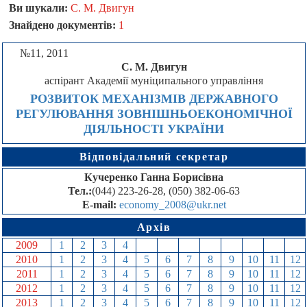
Ви шукали:
С. М. Двигун
Знайдено документів:
1
№11, 2011
С. М. Двигун
аспірант Академії муніципального управління
РОЗВИТОК МЕХАНІЗМІВ ДЕРЖАВНОГО
РЕГУЛЮВАННЯ ЗОВНІШНЬОЕКОНОМІЧНОЇ
ДІЯЛЬНОСТІ УКРАЇНИ
Відповідальний секретар
Кучеренко Ганна Борисівна
Тел.:
(044) 223-26-28, (050) 382-06-63
E-mail:
economy_2008@ukr.net
Архів
2009
1
2
3
4
5
6
7
8
9
10
11
12
2010
1
2
3
4
5
6
7
8
9
10
11
12
2011
1
2
3
4
5
6
7
8
9
10
11
12
2012
1
2
3
4
5
6
7
8
9
10
11
12
2013
1
2
3
4
5
6
7
8
9
10
11
12