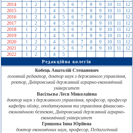
2014
1
2
3
4
5
6
7
8
9
10
11
12
2015
1
2
3
4
5
6
7
8
9
10
11
12
2016
1
2
3
4
5
6
7
8
9
10
11
12
2017
1
2
3
4
5
6
7
8
9
10
11
12
2018
1
2
3
4
5
6
7
8
9
10
11
12
2019
1
2
3
4
5
6
7
8
9
10
11
12
2020
1
2
3
4
5
6
7
8
9
10
11
12
2021
1
2
3
4
5
6
7
8
9
10
11
12
2022
1
2
3
4
5
6
7
8
9
10
11
12
Редакційна колегія
Кобець Анатолій Степанович
головний редактор, доктор наук з державного управління,
ректор, Дніпровський державний аграрно-економічний
університет
Васільєва Леся Миколаївна
доктор наук з державного управління, професор, професор
кафедри обліку, оподаткування та управління фінансово-
економічною безпекою, Дніпровський державний аграрно-
економічний університет
Гришова Інна Юріївна
доктор економічних наук, професор, Педагогічний