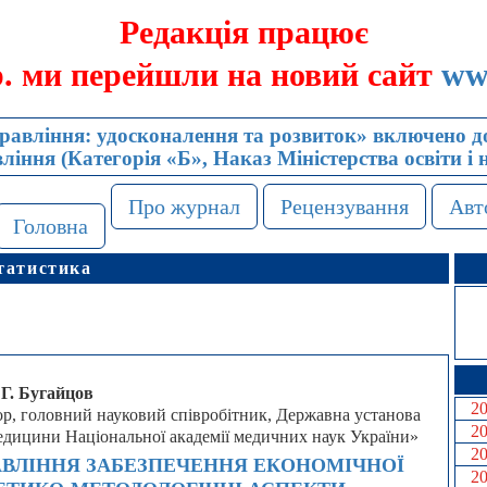
Редакція працює
р. ми перейшли на новий сайт
ww
авління: удосконалення та розвиток» включено до
іння (Категорія «Б», Наказ Міністерства освіти і 
Про журнал
Рецензування
Авт
Головна
татистика
 Г. Бугайцов
2
ор, головний науковий співробітник, Державна установа
2
едицини Національної академії медичних наук України»
2
ВЛІННЯ ЗАБЕЗПЕЧЕННЯ ЕКОНОМІЧНОЇ
2