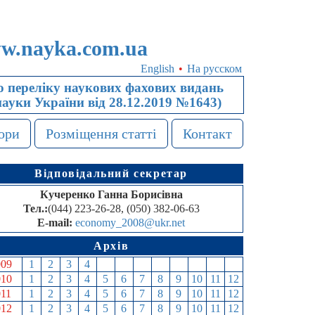
w.nayka.com.ua
English
•
На русском
 переліку наукових фахових видань
науки України від 28.12.2019 №1643)
ори
Розміщення статті
Контакт
Відповідальний секретар
Кучеренко Ганна Борисівна
Тел.:
(044) 223-26-28, (050) 382-06-63
E-mail:
economy_2008@ukr.net
Архів
009
1
2
3
4
5
6
7
8
9
10
11
12
010
1
2
3
4
5
6
7
8
9
10
11
12
011
1
2
3
4
5
6
7
8
9
10
11
12
012
1
2
3
4
5
6
7
8
9
10
11
12