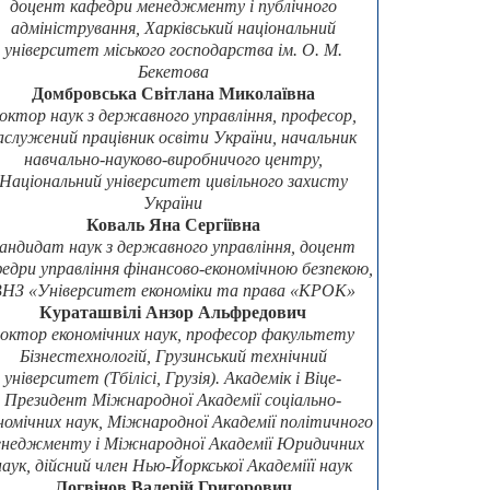
доцент кафедри менеджменту і публічного
адміністрування, Харківський національний
університет міського господарства ім. О. М.
Бекетова
Домбровська Світлана Миколаївна
октор наук з державного управління, професор,
аслужений працівник освіти України, начальник
навчально-науково-виробничого центру,
Національний університет цивільного захисту
України
Коваль Яна Сергіївна
андидат наук з державного управління, доцент
едри управління фінансово-економічною безпекою,
НЗ «Університет економіки та права «КРОК»
Кураташвілі Анзор Альфредович
октор економічних наук, професор факультету
Бізнестехнологій, Грузинський технічний
університет (Тбілісі, Грузія). Академік і Віце-
Президент Міжнародної Академії соціально-
номічних наук, Міжнародної Академії політичного
неджменту і Міжнародної Академії Юридичних
наук, дійсний член Нью-Йоркської Академіїї наук
Логвінов Валерій Григорович