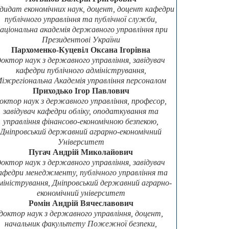
дидат економічних наук, доцент, доцент кафедри
публічного управління та публічної служби,
аціональна академія державного управління при
Президентові України
Пархоменко-Куцевіл Оксана Ігорівна
доктор наук з державного управління, завідувач
кафедри публічного адміністрування,
іжрегіональна Академія управління персоналом
Приходько Ігор Павлович
октор наук з державного управління, професор,
завідувач кафедри обліку, оподаткування та
управління фінансово-економічною безпекою,
Дніпровський державний аграрно-економічний
Університет
Пугач Андрій Миколайович
доктор наук з державного управління, завідувач
афедри менеджменту, публічного управління та
міністрування, Дніпровський державний аграрно-
економічний університет
Ромін Андрій Вячеславович
доктор наук з державного управління, доцент,
начальник факультету Пожежної безпеки,