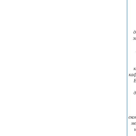
д
з
к
каф
В
д
еко
ме