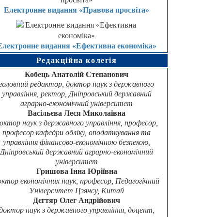
Електронне видання «Правова просвіта»
Електронне видання «Ефективна економіка»
Редакційна колегія
Кобець Анатолій Степанович
головний редактор, доктор наук з державного
управління, ректор, Дніпровський державний
аграрно-економічний університет
Васільєва Леся Миколаївна
октор наук з державного управління, професор,
професор кафедри обліку, оподаткування та
управління фінансово-економічною безпекою,
Дніпровський державний аграрно-економічний
університет
Гришова Інна Юріївна
октор економічних наук, професор, Педагогічний
Університет Цзянсу, Китай
Дєгтяр Олег Андрійович
доктор наук з державного управління, доцент,