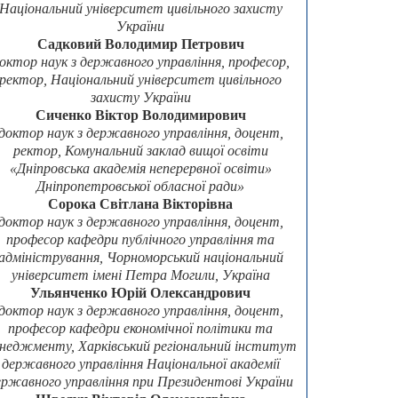
Національний університет цивільного захисту
України
Садковий Володимир Петрович
октор наук з державного управління, професор,
ректор, Національний університет цивільного
захисту України
Сиченко Віктор Володимирович
доктор наук з державного управління, доцент,
ректор, Комунальний заклад вищої освіти
«Дніпровська академія неперервної освіти»
Дніпропетровської обласної ради»
Сорока Світлана Вікторівна
доктор наук з державного управління, доцент,
професор кафедри публічного управління та
адміністрування, Чорноморський національний
університет імені Петра Могили, Україна
Ульянченко Юрій Олександрович
доктор наук з державного управління, доцент,
професор кафедри економічної політики та
неджменту, Харківський регіональний інститут
державного управління Національної академії
ержавного управління при Президентові України