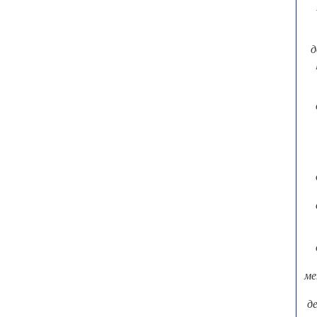
д
ме
д