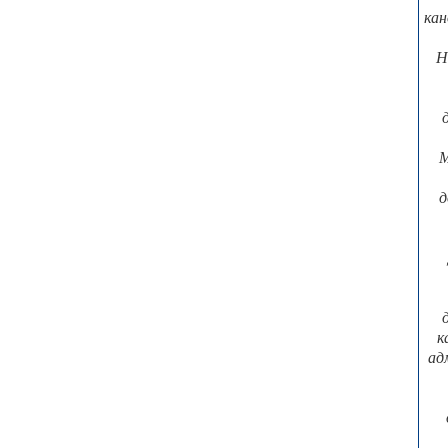
кан
Н
М
д
к
ад