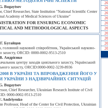
РЕТИКО-МЕТОДОЛОГІЧНІ АСПЕКТИ
2
 G. Bugaytsov
2
, Chief Researcher, State Institution "National Scientific Center
2
ional Academy of Medical Sciences of Ukraine"
2
NISTRATION FOR ENSURING ECONOMIC
2
ETICAL AND METHODOLOGICAL ASPECTS
2
2
2
 Г. Бугайцов
2
р, головний науковий співробітник, Український науково-
2
го захисту, ORCID: 0000-0002-9513-2510
В. Андрієнко
начальник центру заходів цивільного захисту, Український
льного захисту, ORCID:0000-0002-3239-8936
2008 В УКРАЇНІ ТА ВПРОВАДЖЕННЯ ЙОГО У
И УКРАЇНИ З НАДЗВИЧАЙНИХ СИТУАЦІЙ
 G. Bugaytsov
ssor, Chief Researcher, Ukrainian Research Institute of Civil
CID: 0000-0002-9513-2510
V. Andriyenko
te Professor, Head of the Center for Civil Protection, Ukrainian