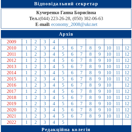
Відповідальний секретар
Кучеренко Ганна Борисівна
Тел.:
(044) 223-26-28, (050) 382-06-63
E-mail:
economy_2008@ukr.net
Архів
2009
1
2
3
4
5
6
7
8
9
10
11
12
2010
1
2
3
4
5
6
7
8
9
10
11
12
2011
1
2
3
4
5
6
7
8
9
10
11
12
2012
1
2
3
4
5
6
7
8
9
10
11
12
2013
1
2
3
4
5
6
7
8
9
10
11
12
2014
1
2
3
4
5
6
7
8
9
10
11
12
2015
1
2
3
4
5
6
7
8
9
10
11
12
2016
1
2
3
4
5
6
7
8
9
10
11
12
2017
1
2
3
4
5
6
7
8
9
10
11
12
2018
1
2
3
4
5
6
7
8
9
10
11
12
2019
1
2
3
4
5
6
7
8
9
10
11
12
2020
1
2
3
4
5
6
7
8
9
10
11
12
2021
1
2
3
4
5
6
7
8
9
10
11
12
2022
1
2
3
4
5
6
7
8
9
10
11
12
Редакційна колегія