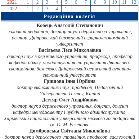
2021
1
2
3
4
5
6
7
8
9
10
11
12
2022
1
2
3
4
5
6
7
8
9
10
11
12
Редакційна колегія
Кобець Анатолій Степанович
головний редактор, доктор наук з державного управління,
ректор, Дніпровський державний аграрно-економічний
університет
Васільєва Леся Миколаївна
доктор наук з державного управління, професор, професор
кафедри обліку, оподаткування та управління фінансово-
економічною безпекою, Дніпровський державний аграрно-
економічний університет
Гришова Інна Юріївна
доктор економічних наук, професор, Педагогічний
Університет Цзянсу, Китай
Дєгтяр Олег Андрійович
доктор наук з державного управління, доцент, доцент
кафедри менеджменту і публічного адміністрування,
Харківський національний університет міського господарства
ім. О. М. Бекетова
Домбровська Світлана Миколаївна
доктор наук з державного управління, професор, заслужений