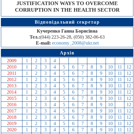
JUSTIFICATION WAYS TO OVERCOME
CORRUPTION IN THE HEALTH SECTOR
Відповідальний секретар
Кучеренко Ганна Борисівна
Тел.:
(044) 223-26-28, (050) 382-06-63
E-mail:
economy_2008@ukr.net
Архів
2009
1
2
3
4
5
6
7
8
9
10
11
12
2010
1
2
3
4
5
6
7
8
9
10
11
12
2011
1
2
3
4
5
6
7
8
9
10
11
12
2012
1
2
3
4
5
6
7
8
9
10
11
12
2013
1
2
3
4
5
6
7
8
9
10
11
12
2014
1
2
3
4
5
6
7
8
9
10
11
12
2015
1
2
3
4
5
6
7
8
9
10
11
12
2016
1
2
3
4
5
6
7
8
9
10
11
12
2017
1
2
3
4
5
6
7
8
9
10
11
12
2018
1
2
3
4
5
6
7
8
9
10
11
12
2019
1
2
3
4
5
6
7
8
9
10
11
12
2020
1
2
3
4
5
6
7
8
9
10
11
12