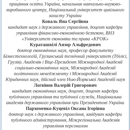
працівник освіти України, начальник навчально-науково-
виробничого центру, Національний університет цивільного
захисту України
Коваль Яна Сергіївна
кандидат наук з державного управління, доцент кафедри
управління фінансово-економічною безпекою, ВНЗ
«Університет економіки та права «КРОК»
Кураташвілі Анзор Альфредович
доктор економічних наук, професор факультету
Бізнестехнологій, Грузинський технічний університет (Тбілісі,
Грузія). Академік і Віце-Президент Міжнародної Академії
соціально-економічних наук, Міжнародної Академії
політичного менеджменту і Міжнародної Академії
Юридичних наук, дійсний член Нью-Йоркської Академіїї наук
Логвінов Валерій Григорович
кандидат економічних наук, доцент, доцент кафедри
публічного управління та публічної служби, Національна
академія державного управління при Президентові України
Пархоменко-Куцевіл Оксана Ігорівна
доктор наук з державного управління, завідувач кафедри
публічного адміністрування, Міжрегіональна Академія
управління персоналом