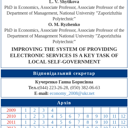
L. V. Shytikova
PhD in Economics, Associate Professor, Associate Professor of the
Department of Management, National University ”Zaporizhzhia
Polytechnic”
O. M. Ryzhenkо
PhD in Economics, Associate Professor, Associate Professor of the
Department of Management National University ”Zaporizhzhia
Polytechnic”
IMPROVING THE SYSTEM OF PROVIDING
ELECTRONIC SERVICES IS A KEY TASK OF
LOCAL SELF-GOVERNMENT
Відповідальний секретар
Кучеренко Ганна Борисівна
Тел.:
(044) 223-26-28, (050) 382-06-63
E-mail:
economy_2008@ukr.net
Архів
2009
1
2
3
4
5
6
7
8
9
10
11
12
2010
1
2
3
4
5
6
7
8
9
10
11
12
2011
1
2
3
4
5
6
7
8
9
10
11
12