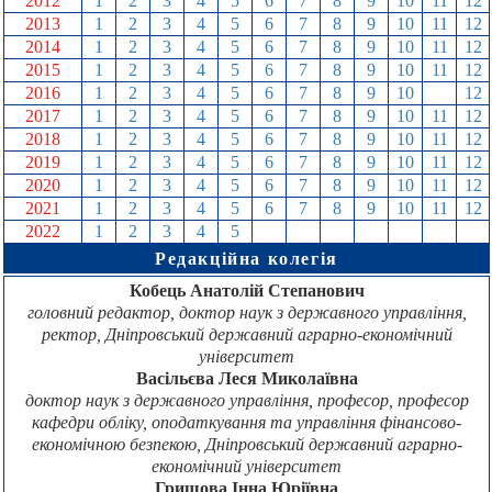
2012
1
2
3
4
5
6
7
8
9
10
11
12
2013
1
2
3
4
5
6
7
8
9
10
11
12
2014
1
2
3
4
5
6
7
8
9
10
11
12
2015
1
2
3
4
5
6
7
8
9
10
11
12
2016
1
2
3
4
5
6
7
8
9
10
11
12
2017
1
2
3
4
5
6
7
8
9
10
11
12
2018
1
2
3
4
5
6
7
8
9
10
11
12
2019
1
2
3
4
5
6
7
8
9
10
11
12
2020
1
2
3
4
5
6
7
8
9
10
11
12
2021
1
2
3
4
5
6
7
8
9
10
11
12
2022
1
2
3
4
5
6
7
8
9
10
11
12
Редакційна колегія
Кобець Анатолій Степанович
головний редактор, доктор наук з державного управління,
ректор, Дніпровський державний аграрно-економічний
університет
Васільєва Леся Миколаївна
доктор наук з державного управління, професор, професор
кафедри обліку, оподаткування та управління фінансово-
економічною безпекою, Дніпровський державний аграрно-
економічний університет
Гришова Інна Юріївна