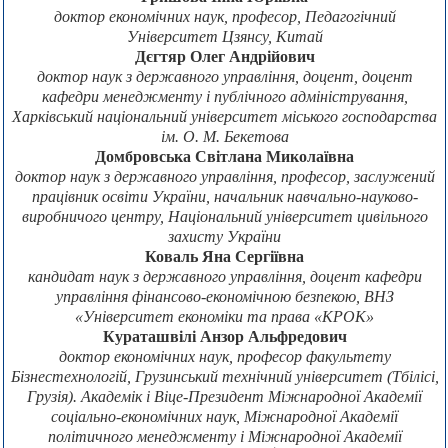
доктор економічних наук, професор, Педагогічний
Університет Цзянсу, Китай
Дєгтяр Олег Андрійович
доктор наук з державного управління, доцент, доцент
кафедри менеджменту і публічного адміністрування,
Харківський національний університет міського господарства
ім. О. М. Бекетова
Домбровська Світлана Миколаївна
доктор наук з державного управління, професор, заслужений
працівник освіти України, начальник навчально-науково-
виробничого центру, Національний університет цивільного
захисту України
Коваль Яна Сергіївна
кандидат наук з державного управління, доцент кафедри
управління фінансово-економічною безпекою, ВНЗ
«Університет економіки та права «КРОК»
Кураташвілі Анзор Альфредович
доктор економічних наук, професор факультету
Бізнестехнологій, Грузинський технічний університет (Тбілісі,
Грузія). Академік і Віце-Президент Міжнародної Академії
соціально-економічних наук, Міжнародної Академії
політичного менеджменту і Міжнародної Академії