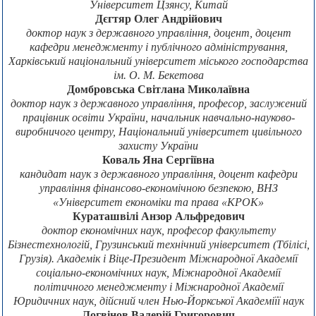
Університет Цзянсу, Китай
Дєгтяр Олег Андрійович
доктор наук з державного управління, доцент, доцент
кафедри менеджменту і публічного адміністрування,
Харківський національний університет міського господарства
ім. О. М. Бекетова
Домбровська Світлана Миколаївна
доктор наук з державного управління, професор, заслужений
працівник освіти України, начальник навчально-науково-
виробничого центру, Національний університет цивільного
захисту України
Коваль Яна Сергіївна
кандидат наук з державного управління, доцент кафедри
управління фінансово-економічною безпекою, ВНЗ
«Університет економіки та права «КРОК»
Кураташвілі Анзор Альфредович
доктор економічних наук, професор факультету
Бізнестехнологій, Грузинський технічний університет (Тбілісі,
Грузія). Академік і Віце-Президент Міжнародної Академії
соціально-економічних наук, Міжнародної Академії
політичного менеджменту і Міжнародної Академії
Юридичних наук, дійсний член Нью-Йоркської Академіїї наук
Логвінов Валерій Григорович