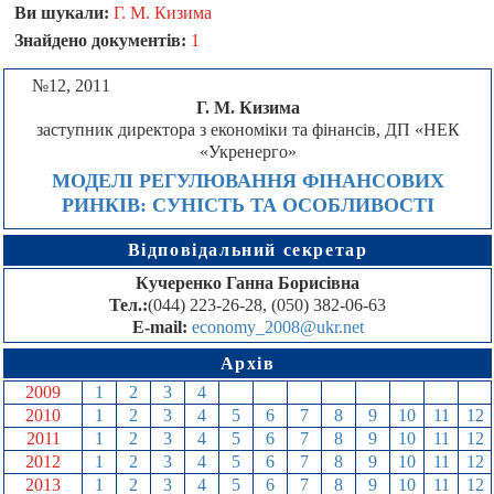
Ви шукали:
Г. М. Кизима
Знайдено документів:
1
№12, 2011
Г. М. Кизима
заступник директора з економіки та фінансів, ДП «НЕК
«Укренерго»
МОДЕЛІ РЕГУЛЮВАННЯ ФІНАНСОВИХ
РИНКІВ: СУНІСТЬ ТА ОСОБЛИВОСТІ
Відповідальний секретар
Кучеренко Ганна Борисівна
Тел.:
(044) 223-26-28, (050) 382-06-63
E-mail:
economy_2008@ukr.net
Архів
2009
1
2
3
4
5
6
7
8
9
10
11
12
2010
1
2
3
4
5
6
7
8
9
10
11
12
2011
1
2
3
4
5
6
7
8
9
10
11
12
2012
1
2
3
4
5
6
7
8
9
10
11
12
2013
1
2
3
4
5
6
7
8
9
10
11
12