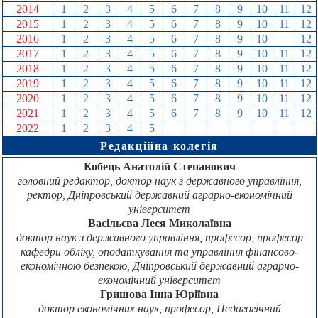
2014
1
2
3
4
5
6
7
8
9
10
11
12
2015
1
2
3
4
5
6
7
8
9
10
11
12
2016
1
2
3
4
5
6
7
8
9
10
11
12
2017
1
2
3
4
5
6
7
8
9
10
11
12
2018
1
2
3
4
5
6
7
8
9
10
11
12
2019
1
2
3
4
5
6
7
8
9
10
11
12
2020
1
2
3
4
5
6
7
8
9
10
11
12
2021
1
2
3
4
5
6
7
8
9
10
11
12
2022
1
2
3
4
5
6
7
8
9
10
11
12
Редакційна колегія
Кобець Анатолій Степанович
головний редактор, доктор наук з державного управління,
ректор, Дніпровський державний аграрно-економічний
університет
Васільєва Леся Миколаївна
доктор наук з державного управління, професор, професор
кафедри обліку, оподаткування та управління фінансово-
економічною безпекою, Дніпровський державний аграрно-
економічний університет
Гришова Інна Юріївна
доктор економічних наук, професор, Педагогічний