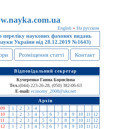
w.nayka.com.ua
English
•
На русском
 переліку наукових фахових видань
науки України від 28.12.2019 №1643)
ори
Розміщення статті
Контакт
Відповідальний секретар
Кучеренко Ганна Борисівна
Тел.:
(044) 223-26-28, (050) 382-06-63
E-mail:
economy_2008@ukr.net
Архів
009
1
2
3
4
5
6
7
8
9
10
11
12
010
1
2
3
4
5
6
7
8
9
10
11
12
011
1
2
3
4
5
6
7
8
9
10
11
12
012
1
2
3
4
5
6
7
8
9
10
11
12