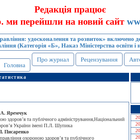
Редакція працює
р. ми перейшли на новий сайт
ww
авління: удосконалення та розвиток» включено до
іння (Категорія «Б», Наказ Міністерства освіти і 
Про журнал
Рецензування
Авт
Головна
татистика
 А. Яремчук
2
ною здоров’я та публічного адміністрування,Національний
2
оров’я України імені П.Л. Шупика
2
П. Писаренко
2
управління охороною здоров’я та публічного