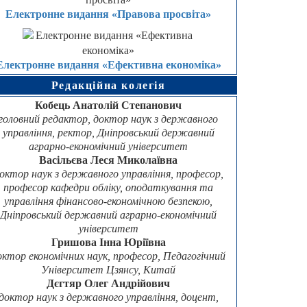
Електронне видання «Правова просвіта»
Електронне видання «Ефективна економіка»
Редакційна колегія
Кобець Анатолій Степанович
головний редактор, доктор наук з державного
управління, ректор, Дніпровський державний
аграрно-економічний університет
Васільєва Леся Миколаївна
октор наук з державного управління, професор,
професор кафедри обліку, оподаткування та
управління фінансово-економічною безпекою,
Дніпровський державний аграрно-економічний
університет
Гришова Інна Юріївна
октор економічних наук, професор, Педагогічний
Університет Цзянсу, Китай
Дєгтяр Олег Андрійович
доктор наук з державного управління, доцент,