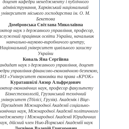
доцент кафедри менеджменту і публічного
адміністрування, Харківський національний
університет міського господарства ім. О. М.
Бекетова
Домбровська Світлана Миколаївна
октор наук з державного управління, професор,
аслужений працівник освіти України, начальник
навчально-науково-виробничого центру,
Національний університет цивільного захисту
України
Коваль Яна Сергіївна
андидат наук з державного управління, доцент
едри управління фінансово-економічною безпекою,
НЗ «Університет економіки та права «КРОК»
Кураташвілі Анзор Альфредович
октор економічних наук, професор факультету
Бізнестехнологій, Грузинський технічний
університет (Тбілісі, Грузія). Академік і Віце-
Президент Міжнародної Академії соціально-
номічних наук, Міжнародної Академії політичного
неджменту і Міжнародної Академії Юридичних
наук, дійсний член Нью-Йоркської Академіїї наук
Логвінов Валерій Григорович