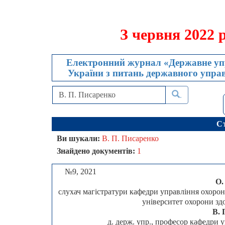
З червня 2022 
Електронний журнал «Державне упр
України з питань державного управл
.
С
Ви шукали:
В. П. Писаренко
Знайдено документів:
1
№9, 2021
О.
слухач магістратури кафедри управління охоро
університет охорони зд
В. 
д. держ. упр., професор кафедри 