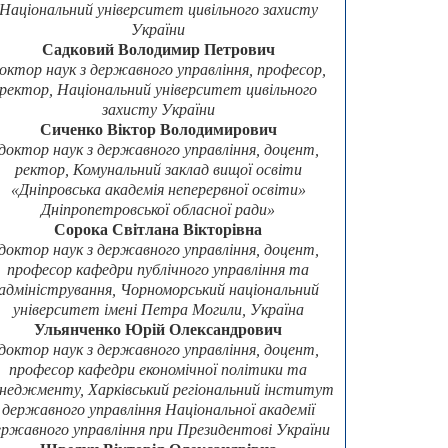
Національний університет цивільного захисту
України
Садковий Володимир Петрович
октор наук з державного управління, професор,
ректор, Національний університет цивільного
захисту України
Сиченко Віктор Володимирович
доктор наук з державного управління, доцент,
ректор, Комунальний заклад вищої освіти
«Дніпровська академія неперервної освіти»
Дніпропетровської обласної ради»
Сорока Світлана Вікторівна
доктор наук з державного управління, доцент,
професор кафедри публічного управління та
адміністрування, Чорноморський національний
університет імені Петра Могили, Україна
Ульянченко Юрій Олександрович
доктор наук з державного управління, доцент,
професор кафедри економічної політики та
неджменту, Харківський регіональний інститут
державного управління Національної академії
ержавного управління при Президентові України