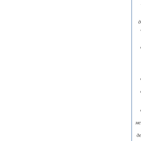
д
ме
д