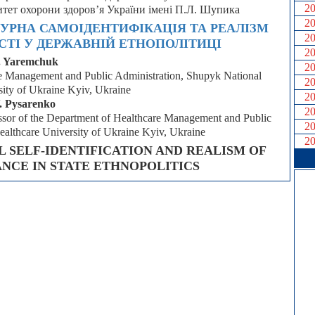
2
итет охорони здоров’я України імені П.Л. Шупика
2
УРНА САМОІДЕНТИФІКАЦІЯ ТА РЕАЛІЗМ
2
ТІ У ДЕРЖАВНІЙ ЕТНОПОЛІТИЦІ
2
. Yaremchuk
2
are Management and Public Administration, Shupyk National
2
sity of Ukraine Kyiv, Ukraine
2
. Pysarenko
2
essor of the Department of Healthcare Management and Public
2
ealthcare University of Ukraine Kyiv, Ukraine
2
L SELF-IDENTIFICATION AND REALISM OF
ANCE IN STATE ETHNOPOLITICS