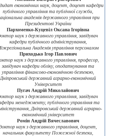
дидат економічних наук, доцент, доцент кафедри
публічного управління та публічної служби,
аціональна академія державного управління при
Президентові України
Пархоменко-Куцевіл Оксана Ігорівна
доктор наук з державного управління, завідувач
кафедри публічного адміністрування,
іжрегіональна Академія управління персоналом
Приходько Ігор Павлович
октор наук з державного управління, професор,
завідувач кафедри обліку, оподаткування та
управління фінансово-економічною безпекою,
Дніпровський державний аграрно-економічний
Університет
Пугач Андрій Миколайович
доктор наук з державного управління, завідувач
афедри менеджменту, публічного управління та
міністрування, Дніпровський державний аграрно-
економічний університет
Ромін Андрій Вячеславович
доктор наук з державного управління, доцент,
начальник факультету Пожежної безпеки,