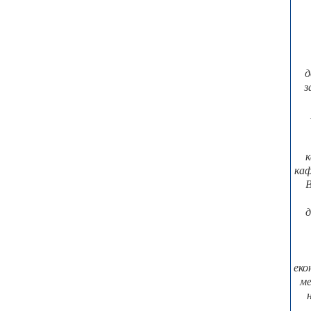
д
з
к
каф
В
д
еко
ме