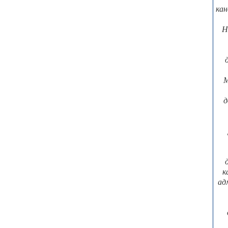
кан
Н
М
д
к
ад