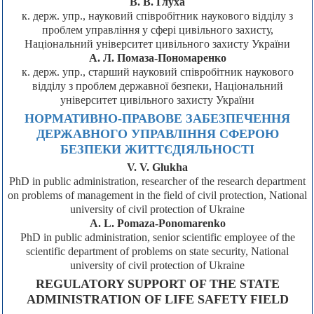
В. В. Глуха
к. держ. упр., науковий співробітник наукового відділу з
проблем управління у сфері цивільного захисту,
Національний університет цивільного захисту України
А. Л. Помаза-Пономаренко
к. держ. упр., старший науковий співробітник наукового
відділу з проблем державної безпеки, Національний
університет цивільного захисту України
НОРМАТИВНО-ПРАВОВЕ ЗАБЕЗПЕЧЕННЯ
ДЕРЖАВНОГО УПРАВЛІННЯ СФЕРОЮ
БЕЗПЕКИ ЖИТТЄДІЯЛЬНОСТІ
V. V. Glukha
PhD in public administration, researcher of the research department
on problems of management in the field of civil protection, National
university of civil protection of Ukraine
A. L. Pomaza-Ponomarenko
PhD in public administration, senior scientific employee of the
scientific department of problems on state security, National
university of civil protection of Ukraine
REGULATORY SUPPORT OF THE STATE
ADMINISTRATION OF LIFE SAFETY FIELD