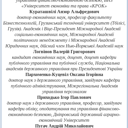
управління фінансово-економічною безпекою, ВНЗ
«Університет економіки та права «КРОК»
Кураташвілі Анзор Альфредович
доктор економічних наук, професор факультету
Бізнестехнологій, Грузинський технічний університет (Тбілісі,
Грузія). Академік і Віце-Президент Міжнародної Академії
соціально-економічних наук, Міжнародної Академії
політичного менеджменту і Міжнародної Академії
Юридичних наук, дійсний член Нью-Йоркської Академіїї наук
Логвінов Валерій Григорович
кандидат економічних наук, доцент, доцент кафедри
публічного управління та публічної служби, Національна
академія державного управління при Президентові України
Пархоменко-Куцевіл Оксана Ігорівна
доктор наук з державного управління, завідувач кафедри
публічного адміністрування, Міжрегіональна Академія
управління персоналом
Приходько Ігор Павлович
доктор наук з державного управління, професор, завідувач
кафедри обліку, оподаткування та управління фінансово-
економічною безпекою, Дніпровський державний аграрно-
економічний Університет
Пугач Андрій Миколайович