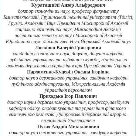
Кураташвілі Анзор Альфредович
доктор економічних наук, професор факультету
Бізнестехнологій, Грузинський технічний університет (Тбілісі,
Грузія). Академік і Віце-Президент Міжнародної Академії
соціально-економічних наук, Міжнародної Академії
політичного менеджменту і Міжнародної Академії
Юридичних наук, дійсний член Нью-Йоркської Академіїї наук
Логвінов Валерій Григорович
кандидат економічних наук, доцент, доцент кафедри
публічного управління та публічної служби, Національна
академія державного управління при Президентові України
Пархоменко-Куцевіл Оксана Ігорівна
доктор наук з державного управління, завідувач кафедри
публічного адміністрування, Міжрегіональна Академія
управління персоналом
Приходько Ігор Павлович
доктор наук з державного управління, професор, завідувач
кафедри обліку, оподаткування та управління фінансово-
економічною безпекою, Дніпровський державний аграрно-
економічний Університет
Пугач Андрій Миколайович
доктор наук з державного управління, завідувач кафедри