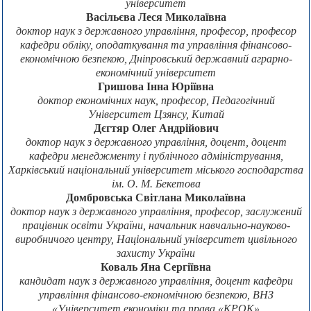
університет
Васільєва Леся Миколаївна
доктор наук з державного управління, професор, професор
кафедри обліку, оподаткування та управління фінансово-
економічною безпекою, Дніпровський державний аграрно-
економічний університет
Гришова Інна Юріївна
доктор економічних наук, професор, Педагогічний
Університет Цзянсу, Китай
Дєгтяр Олег Андрійович
доктор наук з державного управління, доцент, доцент
кафедри менеджменту і публічного адміністрування,
Харківський національний університет міського господарства
ім. О. М. Бекетова
Домбровська Світлана Миколаївна
доктор наук з державного управління, професор, заслужений
працівник освіти України, начальник навчально-науково-
виробничого центру, Національний університет цивільного
захисту України
Коваль Яна Сергіївна
кандидат наук з державного управління, доцент кафедри
управління фінансово-економічною безпекою, ВНЗ
«Університет економіки та права «КРОК»