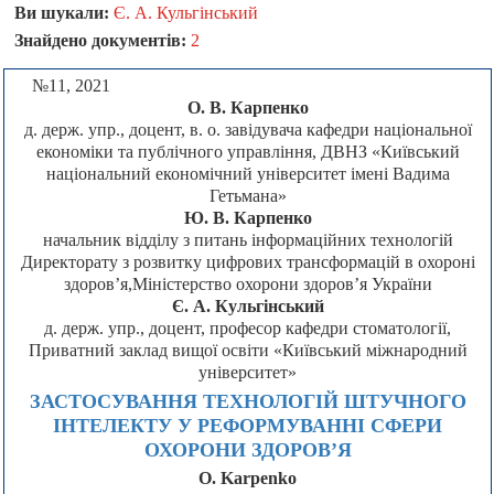
Ви шукали:
Є. А. Кульгінський
Знайдено документів:
2
№11, 2021
О. В. Карпенко
д. держ. упр., доцент, в. о. завідувача кафедри національної
економіки та публічного управління, ДВНЗ «Київський
національний економічний університет імені Вадима
Гетьмана»
Ю. В. Карпенко
начальник відділу з питань інформаційних технологій
Директорату з розвитку цифрових трансформацій в охороні
здоров’я,Міністерство охорони здоров’я України
Є. А. Кульгінський
д. держ. упр., доцент, професор кафедри стоматології,
Приватний заклад вищої освіти «Київський міжнародний
університет»
ЗАСТОСУВАННЯ ТЕХНОЛОГІЙ ШТУЧНОГО
ІНТЕЛЕКТУ У РЕФОРМУВАННІ СФЕРИ
ОХОРОНИ ЗДОРОВ’Я
O. Karpenko