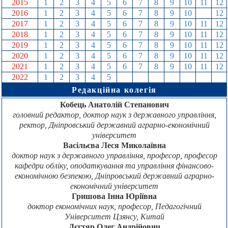
2015
1
2
3
4
5
6
7
8
9
10
11
12
2016
1
2
3
4
5
6
7
8
9
10
11
12
2017
1
2
3
4
5
6
7
8
9
10
11
12
2018
1
2
3
4
5
6
7
8
9
10
11
12
2019
1
2
3
4
5
6
7
8
9
10
11
12
2020
1
2
3
4
5
6
7
8
9
10
11
12
2021
1
2
3
4
5
6
7
8
9
10
11
12
2022
1
2
3
4
5
6
7
8
9
10
11
12
Редакційна колегія
Кобець Анатолій Степанович
головний редактор, доктор наук з державного управління,
ректор, Дніпровський державний аграрно-економічний
університет
Васільєва Леся Миколаївна
доктор наук з державного управління, професор, професор
кафедри обліку, оподаткування та управління фінансово-
економічною безпекою, Дніпровський державний аграрно-
економічний університет
Гришова Інна Юріївна
доктор економічних наук, професор, Педагогічний
Університет Цзянсу, Китай
Дєгтяр Олег Андрійович