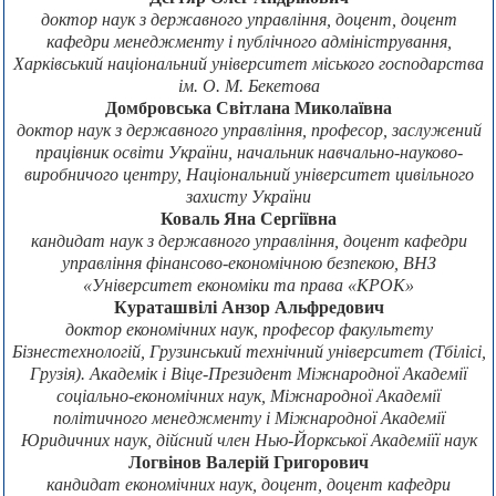
доктор наук з державного управління, доцент, доцент
кафедри менеджменту і публічного адміністрування,
Харківський національний університет міського господарства
ім. О. М. Бекетова
Домбровська Світлана Миколаївна
доктор наук з державного управління, професор, заслужений
працівник освіти України, начальник навчально-науково-
виробничого центру, Національний університет цивільного
захисту України
Коваль Яна Сергіївна
кандидат наук з державного управління, доцент кафедри
управління фінансово-економічною безпекою, ВНЗ
«Університет економіки та права «КРОК»
Кураташвілі Анзор Альфредович
доктор економічних наук, професор факультету
Бізнестехнологій, Грузинський технічний університет (Тбілісі,
Грузія). Академік і Віце-Президент Міжнародної Академії
соціально-економічних наук, Міжнародної Академії
політичного менеджменту і Міжнародної Академії
Юридичних наук, дійсний член Нью-Йоркської Академіїї наук
Логвінов Валерій Григорович
кандидат економічних наук, доцент, доцент кафедри