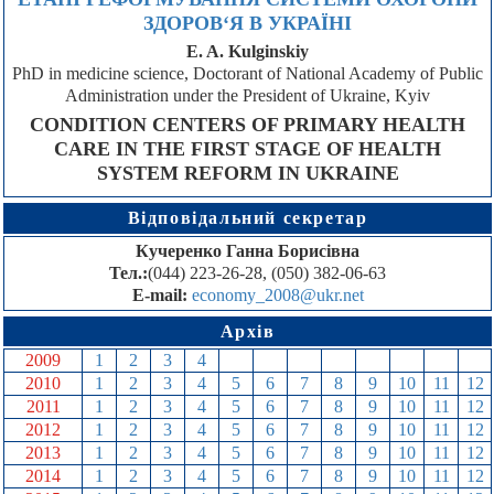
ЗДОРОВ‘Я В УКРАЇНІ
E. A. Kulginskiy
PhD in medicine science, Doctorant of National Academy of Public
Administration under the President of Ukraine, Kyiv
CONDITION CENTERS OF PRIMARY HEALTH
CARE IN THE FIRST STAGE OF HEALTH
SYSTEM REFORM IN UKRAINE
Відповідальний секретар
Кучеренко Ганна Борисівна
Тел.:
(044) 223-26-28, (050) 382-06-63
E-mail:
economy_2008@ukr.net
Архів
2009
1
2
3
4
5
6
7
8
9
10
11
12
2010
1
2
3
4
5
6
7
8
9
10
11
12
2011
1
2
3
4
5
6
7
8
9
10
11
12
2012
1
2
3
4
5
6
7
8
9
10
11
12
2013
1
2
3
4
5
6
7
8
9
10
11
12
2014
1
2
3
4
5
6
7
8
9
10
11
12