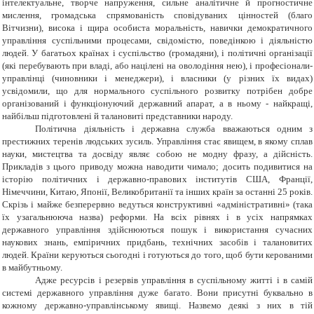
інтелектуальне, творче напруження, сильне аналітичне й прогностичне
мислення, громадська спрямованість сповідуваних цінностей (благо
Вітчизни), висока і щира особиста моральність, навички демократичного
управління суспільними процесами, свідомістю, поведінкою і діяльністю
людей. У багатьох країнах і суспільство (громадяни), і політичні організації
(які перебувають при владі, або націлені на оволодіння нею), і професіонали-
управлінці (чиновники і менеджери), і власники (у різних їх видах)
усвідомили, що для нормального суспільного розвитку потрібен добре
організований і функціонуючий державний апарат, а в ньому - найкращі,
найбільш підготовлені й талановиті представники народу.
Політична діяльність і державна служба вважаються одним з
престижних теренів людських зусиль. Управління стає явищем, в якому сплав
науки, мистецтва та досвіду являє собою не модну фразу, а дійсність.
Прикладів з цього приводу можна наводити чимало; досить подивитися на
історію політичних і державно-правових інститутів США, Франції,
Німеччини, Китаю, Японії, Великобританії та інших країн за останні 25 років.
Скрізь і майже безперервно ведуться конструктивні «адміністративні» (така
їх узагальнююча назва) реформи. На всіх рівнях і в усіх напрямках
державного управління здійснюються пошук і використання сучасних
наукових знань, емпіричних придбань, технічних засобів і талановитих
людей. Країни керуються сьогодні і готуються до того, щоб бути керованими
в майбутньому.
Адже ресурсів і резервів управління в суспільному житті і в самій
системі державного управління дуже багато. Вони присутні буквально в
кожному державно-управлінському явищі. Назвемо деякі з них в тій