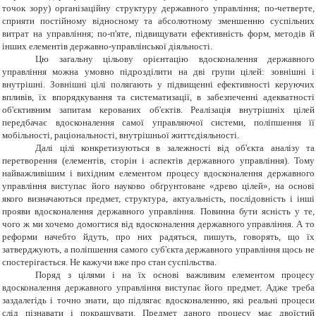
точок зору) організаційну структуру державного управління; по-четверте,
сприяти постійному відносному та абсолютному зменшенню суспільних
витрат на управління; по-п'яте, підвищувати ефективність форм, методів й
інших елементів державно-управлінської діяльності.
Цю загальну цільову орієнтацію вдосконалення державного
управління можна умовно підрозділити на дві групи цілей: зовнішні і
внутрішні. Зовнішні цілі полягають у підвищенні ефективності керуючих
впливів, їх впорядкування та систематизації, в забезпеченні адекватності
об'єктивним запитам керованих об'єктів. Реалізація внутрішніх цілей
передбачає вдосконалення самої управляючої системи, поліпшення її
мобільності, раціональності, внутрішньої життєдіяльності.
Далі цілі конкретизуються в залежності від об'єкта аналізу та
перетворення (елементів, сторін і аспектів державного управління). Тому
найважливішим і вихідним елементом процесу вдосконалення державного
управління виступає його науково обґрунтоване «древо цілей», на основі
якого визначаються предмет, структура, актуальність, послідовність і інші
прояви вдосконалення державного управління. Повинна бути ясність у те,
чого ж ми хочемо домогтися від вдосконалення державного управління. А то
реформи начебто йдуть, про них радяться, пишуть, говорять, що їх
затверджують, а поліпшення самого суб'єкта державного управління щось не
спостерігається. Не кажучи вже про стан суспільства.
Поряд з цілями і на їх основі важливим елементом процесу
вдосконалення державного управління виступає його предмет. Адже треба
заздалегідь і точно знати, що підлягає вдосконаленню, які реальні процеси
слід пізнавати і покращувати. Предмет даного процесу має двоїстий