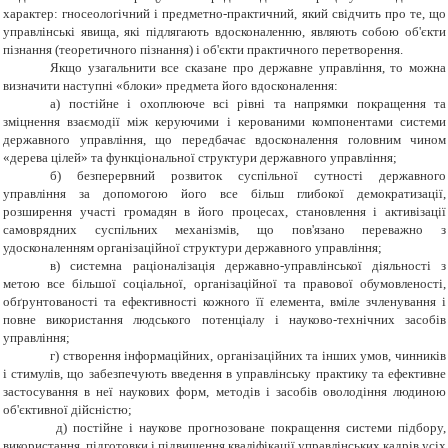
характер: гносеологічний і предметно-практичний, який свідчить про те, що
управлінські явища, які підлягають вдосконаленню, являють собою об'єкти
пізнання (теоретичного пізнання) і об'єкти практичного перетворення.
Якщо узагальнити все сказане про державне управління, то можна
визначити наступні «блоки» предмета його вдосконалення:
а) постійне і охоплююче всі рівні та напрямки покращення та
зміцнення взаємодії між керуючими і керованими компонентами системи
державного управління, що передбачає вдосконалення головним чином
«дерева цілей» та функціональної структури державного управління;
б) безперервний розвиток суспільної сутності державного
управління за допомогою його все більш глибокої демократизації,
розширення участі громадян в його процесах, становлення і активізації
самоврядних суспільних механізмів, що пов'язано переважно з
удосконаленням організаційної структури державного управління;
в) системна раціоналізація державно-управлінської діяльності з
метою все більшої соціальної, організаційної та правової обумовленості,
обґрунтованості та ефективності кожного її елемента, вміле зчленування і
повне використання людського потенціалу і науково-технічних засобів
управління;
г) створення інформаційних, організаційних та інших умов, чинників
і стимулів, що забезпечують введення в управлінську практику та ефективне
застосування в неї наукових форм, методів і засобів оволодіння людиною
об'єктивної дійсністю;
д) постійне і наукове прогнозоване покращення системи підбору,
використання, підготовки і підвищення кваліфікації управлінських кадрів усіх