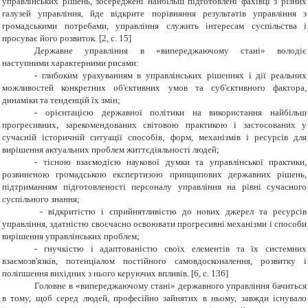
управлінських рішень, зосереджені найбільш підготовлені фахівці з різних
галузей управління, йде відкрите порівняння результатів управління з
громадськими потребами, управління служить інтересам суспільства і
просуває його розвиток. [2
, c. 15]
Державне управління в «випереджаючому стані» володіє
наступними характерними рисами:
- глибоким урахуванням в управлінських рішеннях і дії реальних
можливостей конкретних об'єктивних умов та суб'єктивного фактора,
динаміки та тенденцій їх змін;
- орієнтацією державної політики на використання найбільш
прогресивних, зарекомендованих світовою практикою і застосованих у
сучасній історичній ситуації способів, форм, механізмів і ресурсів для
вирішення актуальних проблем життєдіяльності людей;
- тісною взаємодією наукової думки та управлінської практики,
розвиненою громадською експертизою принципових державних рішень,
підтриманням підготовленості персоналу управління на рівні сучасного
суспільного знання;
- відкритістю і сприйнятливістю до нових джерел та ресурсів
управління, здатністю своєчасно освоювати прогресивні механізми і способи
вирішення управлінських проблем;
- гнучкістю і адаптованістю своїх елементів та їх системних
взаємозв'язків, потенціалом постійного самовдосконалення, розвитку і
поліпшення вихідних з нього керуючих впливів. [6
, c. 136]
Головне в «випереджаючому стані» державного управління бачиться
в тому, щоб серед людей, професійно зайнятих в ньому, завжди існувало