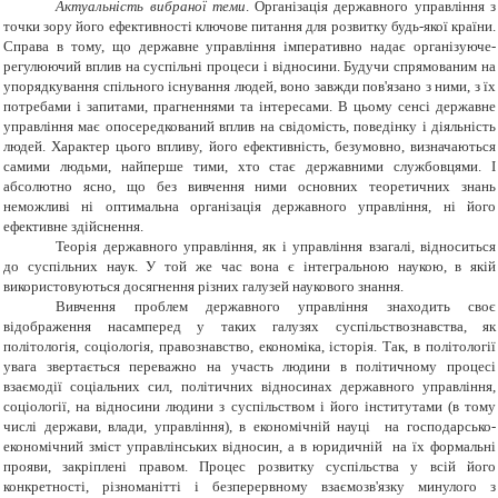
Актуальність вибраної теми
. Організація державного управління з
точки зору його ефективності ключове питання для розвитку будь-якої країни.
Справа в тому, що державне управління імперативно надає організуюче-
регулюючий вплив на суспільні процеси і відносини. Будучи спрямованим на
упорядкування спільного існування людей, воно завжди пов'язано з ними, з їх
потребами і запитами, прагненнями та інтересами. В цьому сенсі державне
управління має опосередкований вплив на свідомість, поведінку і діяльність
людей. Характер цього впливу, його ефективність, безумовно, визначаються
самими людьми, найперше тими, хто стає державними службовцями. І
абсолютно ясно, що без вивчення ними основних теоретичних знань
неможливі ні оптимальна організація державного управління, ні його
ефективне здійснення.
Теорія державного управління, як і управління взагалі, відноситься
до суспільних наук. У той же час вона є інтегральною наукою, в якій
використовуються досягнення різних галузей наукового знання.
Вивчення проблем державного управління знаходить своє
відображення насамперед у таких галузях суспільствознавства, як
політологія, соціологія, правознавство, економіка, історія. Так, в політології
увага звертається переважно на участь людини в політичному процесі
взаємодії соціальних сил, політичних відносинах державного управління,
соціології, на відносини людини з суспільством і його інститутами (в тому
числі держави, влади, управління), в економічній науці на господарсько-
економічний зміст управлінських відносин, а в юридичній на їх формальні
прояви, закріплені правом. Процес розвитку суспільства у всій його
конкретності, різноманітті і безперервному взаємозв'язку минулого з