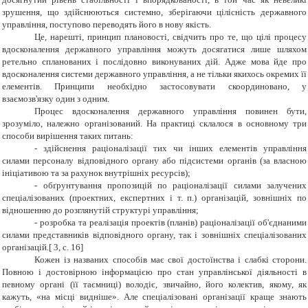
зрушення, що здійснюються системно, зберігаючи цілісність державного
управління, поступово переводять його в нову якість.
Це, нарешті, принцип плановості, свідчить про те, що цілі процесу
вдосконалення державного управління можуть досягатися лише шляхом
ретельно спланованих і послідовно виконуваних дій. Адже мова йде про
вдосконалення системи державного управління, а не тільки якихось окремих її
елементів. Принципи необхідно застосовувати скоординовано, у
взаємозв'язку один з одним.
Процес вдосконалення державного управління повинен бути,
зрозуміло, належно організований. На практиці склалося в основному три
способи вирішення таких питань:
- здійснення раціоналізації тих чи інших елементів управління
силами персоналу відповідного органу або підсистеми органів (за власною
ініціативою та за рахунок внутрішніх ресурсів);
- обґрунтування пропозицій по раціоналізації силами залучених
спеціалізованих (проектних, експертних і т. п.) організацій, зовнішніх по
відношенню до розглянутій структурі управління;
- розробка та реалізація проектів (планів) раціоналізації об'єднаними
силами представників відповідного органу, так і зовнішніх спеціалізованих
організацій.[ 3
, c. 16]
Кожен із названих способів має свої достоїнства і слабкі сторони.
Повною і достовірною інформацією про стан управлінської діяльності в
певному органі (її таємниці) володіє, звичайно, його колектив, якому, як
кажуть, «на місці видніше». Але спеціалізовані організації краще знають