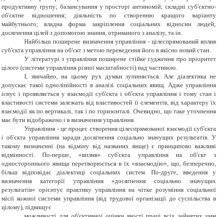
продуктивну групу; балансування у просторі антиномій; складні суб'єктно-
об'єктне відношення; діяльність по створенню кращого варіанту
майбутнього; владна форма закріплення соціальних відносин людей;
досягнення цілей з допомогою знання, отриманого з аналізу, та ін.
Найбільш поширене визначення управління - цілеспрямований вплив
суб'єкта управління на об'єкт з метою переведення його в якісно новий стан.
У літературі з управління поширене стійке судження про пріоритет
цілого (системи управління різної масштабності) над частиною.
І, звичайно, на цьому рух думки зупиняється. Але діалектика не
допускає такої однолінійності в аналізі соціальних явищ. Адже управління
існує і проявляється у взаємодії суб'єкта і об'єкта управління і тому стан і
властивості системи залежать від властивостей її елементів, від характеру їх
взаємодії як по вертикалі, так і по горизонталі. Очевидно, що таке уточнення
має бути відображено і в визначення управління.
Управління - це процес створення цілеспрямованої взаємодії суб'єкта
і об'єкта управління заради досягнення соціально значущих результатів. У
такому визначенні (на відміну від названих вище) є принципово важливі
відмінності. По-перше, «вплив» суб'єкта управління на об'єкт з
одностороннього явища перетворюється в їх «взаємодію», що, безперечно,
більш відповідає діалектиці соціальних систем. По-друге, введення у
визначення категорії управління «досягнення соціально значущих
результатів» орієнтує практику управління на чітке розуміння соціальної
місії кожної системи управління (від трудової організації до суспільства в
цілому), підвищує
можливості для об'єктивної оцінки якості праці всіх зайнятих цим