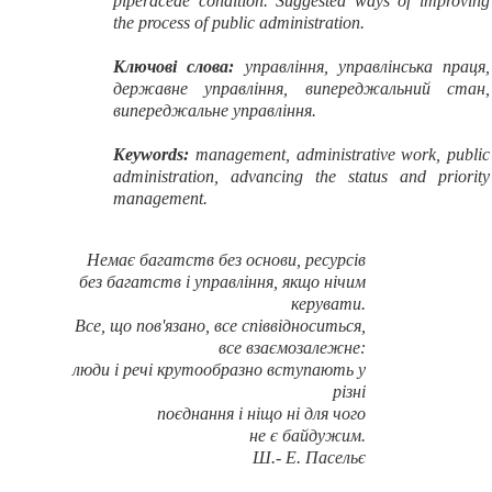
piperaceae condition. Suggested ways of improving
the process of public administration.
Ключові слова:
управління, управлінська праця,
державне управління, випереджальний стан,
випереджальне управління.
Keywords:
management, administrative work, public
administration, advancing the status and priority
management.
Немає багатств без основи, ресурсів
без багатств і управління, якщо нічим
керувати.
Все, що пов'язано, все співвідноситься,
все взаємозалежне:
люди і речі крутообразно вступають у
різні
поєднання і ніщо ні для чого
не є байдужим.
Ш.- Е. Пасельє