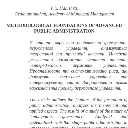
V. Y. Halushka,
Graduate student
,
Academy of Municipal Management
METHODOLOGICAL FOUNDATIONS OF ADVANCED
PUBLIC ADMINISTRATION
У статті окреслено особливості формування
державного управління, аналізуються
теоретичні та прикладні аспекти. Наведено
результати дослідження сутності поняття
«випереджальне державне управління».
Проаналізовано та систематизовано риси, що
формують державне управління при
випереджуючому стані. Запропоновано шляхи
вдосконалення процесу державного управління.
The article outlines the features of the formation of
public administration, analyzes the theoretical and
applied aspects. The results of a study of the nature of
"anticipatory governance". Analyzed and
systematized traits that shape public administration in