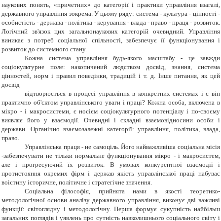
наукових понять, «причетних» до категорії і практики управління взагалі,
державного управління зокрема. У цьому ряду: система - культура - цінності -
особистість - держава - політика - керування - влада - право - праця - розвиток.
Логічний зв'язок цих загальнонаукових категорій очевидний. Управління
виникає з потреб соціальної спільності, забезпечує її функціонування і
розвиток до системного стану.
Кожна система управління будь-якого масштабу - це завжди
соціокультурне поле: накопичений людством досвід, знання, система
цінностей, норм і правил поведінки, традицій і т. д. Інше питання, як цей
досвід
відтворюється в процесі управління в конкретних системах і є він
практично об'єктом управлінського уваги і праці? Кожна особа, включена в
мікро - і макросистеми, є носієм соціокультурного потенціалу і по-своєму
виявляє його у взаємодії. Очевидні і складні взаємовідносини особи і
держави. Органічно взаємозалежні категорії: управління, політика, влада,
право.
Управлінська праця - не самоціль. Його найважливіша соціальна місія
-забезпечувати не тільки нормальне функціонування мікро - і макросистем,
але і прогресуючий їх розвиток. В умовах конкурентної взаємодії і
протистояння окремих фірм і держав якість управлінської праці набуває
воістину історичне, політичне і стратегічне значення.
Соціальна філософія, прийнята нами в якості теоретико-
методологічної основи аналізу державного управління, виконує дві важливі
функції: світоглядну і методологічну. Перша формує сукупність найбільш
загальних поглядів і уявлень про сутність навколишнього соціального світу і