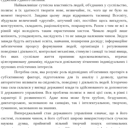
Найважливіше сутнісна властивість людей, об'єднаних у суспільство,
полягає в їх здатності творити нове, незвичайне, те, чого ще не було на
момент творчості. Завдяки цьому люди відкривають таємниці Всесвіту,
збудували величезний «другий», штучний світ, постійно щось вигадують,
конструюють, складають, раціоналізують, покращують. Разом з тим не всі в
рівній мірі володіють таким евристичним хистом. Чимало людей лише
копіюють, успадковують, наслідують і то не завжди належним чином. Звідси
завжди будуть актуальні освіта, навчання, поширення досвіду; інформаційне
забезпечення процесу формування людей; організація і регулювання
поведінки і діяльності, контрольні механізми, стимули і санкції та інші явища,
без яких суспільне життя припиняє вдосконалюватись, втрачає
цілеспрямовану динаміку, піддається довільному зіткненню індивідуальних і
групових егоїстичних інтересів.
Потрібна сила, яка розуміє роль відповідних об'єктивних протиріч в
суб'єктивному факторі, підготовлена для їх аналізу і дозволу, здатна
авторитетно впливати на свідомість, поведінку і діяльність людей. Історично
така сила склалася у вигляді державної влади та здійснюваного за допомогою
її державного управління. Вся проблема полягає в змозі цієї сили, в рівні і
характері її розвиненості. Адже вона може бути грубою, бездушною,
диктаторською, заснованою на санкціях, так і інтелектуальною, творчою,
гуманною, заснованою на знаннях.
Випереджальний стан державного управління означає, що в його
системі, головним чином, в його суб'єкті широко використовується сучасна
наукова думка, прийнятий вільний творчий пошук оптимальних