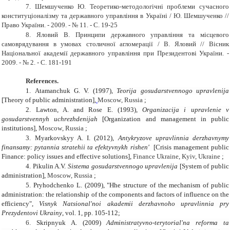
7.
Шемшученко Ю. Теоретико-методологічні проблеми сучасного
конституціоналізму та державного управління в Україні / Ю. Шемшученко //
Право України. - 2009. - № 11. - С. 19-25
8.
Яловий В. Принципи державного управління та місцевого
самоврядування в умовах столичної агломерації / В. Яловий // Вісник
Національної академії державного управління при Президентові України. -
2009. - № 2. - С. 181-191
References.
1.
Atamanchuk G. V. (1997),
Teorija gosudarstvennogo upravlenija
[Theory of public administration],
Moscow
,
Russia
;
2.
Lawton, A. and
R
ose E.
(1993)
,
Organizacija i upravlenie v
gosudarstvennyh uchrezhdenijah
[Organization and management in public
institutions],
Moscow
,
Russia
;
3.
Myarkovskyy A. I. (2012),
Antykryzove upravlinnia derzhavnymy
finansamy: pytannia stratehii ta efektyvnykh rishen'
[Crisis management public
Finance: policy issues and effective solutions],
Finance
Ukraine
,
Kyiv, Ukraine
;
4.
Pikulin A.V.
Sistema gosudarstvennogo upravlenija
[System of public
administration],
Moscow
,
Russia
;
5.
Pryhodchenko L. (2009), "Нhe structure of the mechanism of public
administration: the relationship of the components and factors of influence on the
efficiency",
Visnyk Natsional'noi akademii derzhavnoho upravlinnia pry
Prezydentovi Ukrainy
, vol.
1, pp. 105-112;
6.
Skripnyuk A. (2009)
Administratyvno-terytorial'na reforma ta