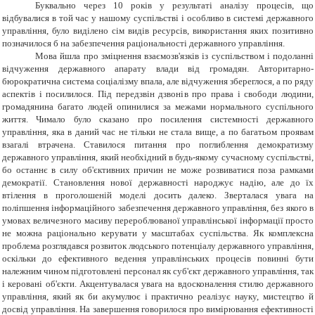
Буквально через 10 років у результаті аналізу процесів, що
відбувалися в той час у нашому суспільстві і особливо в системі державного
управління, було виділено сім видів ресурсів, використання яких позитивно
позначилося б на забезпечення раціональності державного управління.
Мова йшла про зміцнення взаємозв'язків із суспільством і подоланні
відчуження державного апарату влади від громадян. Авторитарно-
бюрократична система соціалізму впала, але відчуження збереглося, а по ряду
аспектів і посилилося. Під передзвін дзвонів про права і свободи людини,
громадянина багато людей опинилися за межами нормального суспільного
життя. Чимало було сказано про посилення системності державного
управління, яка в даний час не тільки не стала вище, а по багатьом проявам
взагалі втрачена. Ставилося питання про поглиблення демократизму
державного управління, який необхідний в будь-якому сучасному суспільстві,
бо останнє в силу об'єктивних причин не може розвиватися поза рамками
демократії. Становлення нової державності народжує надію, але до їх
втілення в проголошеній моделі досить далеко. Зверталася увага на
поліпшення інформаційного забезпечення державного управління, без якого в
умовах величезного масиву перероблюваної управлінської інформації просто
не можна раціонально керувати у масштабах суспільства. Як комплексна
проблема розглядався розвиток людського потенціалу державного управління,
оскільки до ефективного ведення управлінських процесів повинні бути
належним чином підготовлені персонал як суб'єкт державного управління, так
і керовані об'єкти. Акцентувалася увага на вдосконалення стилю державного
управління, який як би акумулює і практично реалізує науку, мистецтво й
досвід управління. На завершення говорилося про вимірювання ефективності