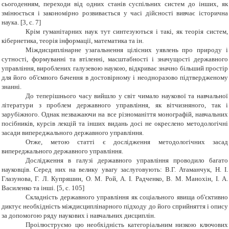
сьогоденням, переходи від одних станів суспільних систем до інших, як
змінюється і закономірно розвивається у часі дійсності вивчає історична
наука.
[
3
, c. 7]
Крім гуманітарних наук тут синтезуються і такі, як теорія систем,
кібернетика, теорія інформації, математика та ін.
Міждисциплінарне узагальнення цілісних уявлень про природу і
сутності, формуванні та втіленні, масштабності і значущості державного
управління, вироблених галузевою наукою, відкриває значно більший простір
для його об'ємного бачення в достовірному і неодноразово підтвердженому
знанні.
До теперішнього часу вийшло у світ чимало наукової та навчальної
літератури з проблем державного управління, як вітчизняного, так і
зарубіжного. Однак незважаючи на все різноманіття монографій, навчальних
посібників, курсів лекцій та інших видань досі не окреслено методологічні
засади випереджального державного управління.
Отже, метою статті є дослідження методологічних засад
випереджального державного управління.
Дослідження в галузі державного управління проводило багато
науковців. Серед них на велику увагу заслуговують: В.Г. Атаманчук, Н. І.
Глазунова, Г. Л. Купряшин, О. М. Рой, А. І. Радченко, В. М. Манохін, І. А.
Василенко та інші.
[
5
, c. 105]
Складність державного управління як соціального явища об'єктивно
диктує необхідність міждисциплінарного підходу до його сприйняття і опису
за допомогою ряду наукових і навчальних дисциплін.
Проілюструємо цю необхідність категоріальним низкою ключових