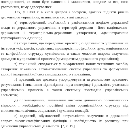
послідовності, як вони були написані і залишилися, швидше за все, поза
увагою тих, кому адресувалися.
Так, у 1980 т. в числі джерел і ресурсів, здатних підняти рівень
державного управління, називалися наступні фактори:
а) територіальний, пов'язаний з раціональним поділом державної
влади та державного управління з території держави - його національно-
державним і територіально-державним утворенням, адміністративно
територіальних одиниць;
б) соціальний, що передбачає орієнтацію державного управління на
інтереси усіх класів, соціальних прошарків, професійних груп, національних
та конфесійних структур суспільства, а також можливе широке залучення
громадян в управлінські процеси (демократизм державного управління);
в) технічний, складається у використанні нових технічних засобів,
створення локальних автоматизованих систем управління та формуванні
єдиної інформаційної системи державного управління;
г) правовий, що дозволяє упорядковувати за допомогою правового
регулювання і виконання відповідних норм поведінку і діяльність учасників
управлінських процесів, а також системну взаємодію управлінських
елементів;
д) організаційний, викликаний високою динамікою організаційних
відносин і необхідністю постійної зміни організаційних структур під
впливом економічних, соціальних і духовних новацій;
е) кадровий, обумовлений актуальністю залучення в державний
апарат висококваліфікованих фахівців і необхідністю їх розвитку при
здійсненні управлінської діяльності. [7
, c. 19]