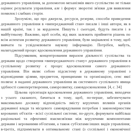
державного управління, за допомогою механізмів якого суспільство не тільки
оцінює результати управління, але і формує зворотні зв'язки для виявлення
помилок і слабких сторін.
Зрозуміло, що про джерела, ресурси, резерви, способи приведення
державного управління в «випереджаючий стан» писали і інші автори, як в
нашій країні, так і за кордоном. Пишуть і сьогодні, будуть писати і в
майбутньому. Важливо, щоб особи, від яких залежить прийняття рішень по
всім аспектам розвитку державного управління, були зацікавлені в тому, щоб
вивчати та усвідомлювати наукову інформацію. Потрібен, мабуть,
налагоджений процес вдосконалення державного управління.
Підсумковим, концентрованим виразом діяльності суспільства та
держави щодо створення «випереджаючого стану» державного управління в
суспільному розвитку є процес вдосконалення самого державного
управління. Він являє собою підсистему в державному управлінні з
відповідними цілями, предметом, принципами та організацією, сенс якої
полягає в наданні державного управління як системного суспільного явища
здібності самоперетворення, саморозвитку, самовдосконалення.
[
4
, c. 34]
Цільова орієнтація вдосконалення державного управління, виходячи
з усього сказаного, бачиться в тому, щоб, по-перше, забезпечувати
максимально досяжну відповідність змісту керуючих впливів органів
державної влади та місцевого самоврядування потребам і закономірностям
керованих об'єктів - всієї суспільної системи; по-друге, формувати найбільш
раціональні та ефективні взаємозв'язки між керуючими компонентами
держави і керованими об'єктами, а також суб'єктами інших видів управління;
в-третіх, підтримувати в оптимальному стані (з суспільної і економічної