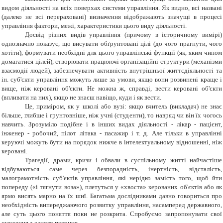
видом діяльності на всіх поверхах системи управління. Як видно, всі названі
(далеко не всі перераховані) визначення відображають значущі в процесі
управління фактори, межі, характеристики цього виду діяльності.
Досвід різних видів управління (причому в історичному вимірі)
однозначно показує, що висувати обґрунтовані цілі (до чого прагнути, чого
хотіти), формувати необхідні для цього управлінські функції (як, яким чином
домагатися цілей), створювати працюючі організаційні структури (механізми
взаємодії людей), забезпечувати активність внутрішньої життєдіяльності та
ін. суб'єкти управління можуть лише за умови, якщо вони розвинені краще і
вище, ніж керовані об'єкти. Не можна ж, справді, вести керовані об'єкти
(впливати на них), якщо не знаєш навіщо, куди і як вести.
Це, приміром, як у школі або вузі: якщо вчитель (викладач) не знає
більше, глибше і ґрунтовніше, ніж учні (студенти), то навряд чи він їх чогось
навчить. Зрозуміло подібне і в інших видах діяльності - лікар - пацієнт,
інженер - робочий, пілот літака - пасажир і т. д. Але тільки в управлінні
керуючі можуть бути на порядок нижче в інтелектуальному відношенні, ніж
керовані.
Трагедії, драми, кризи і обвали в суспільному житті найчастіше
відбуваються саме через безпорадність, інертність, відсталість,
малограмотність суб'єктів управління, які нерідко замість того, щоб йти
попереду («і тягнути воза»), плетуться у «хвоста» керованих об'єктів або як
ярмо висять марно на їх шиї. Багатьма дослідниками давно говориться про
необхідність випереджаючого розвитку управління, насамперед державного,
але суть цього поняття поки не розкрита. Спробуємо запропонувати свої
судження з даного питання.