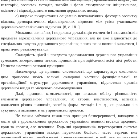
категорій, розвиток методів, засобів і форм стимулювання ініціативного,
якісного і відповідального виконання державних посад;
е) широке використання соціально-психологічних факторів розвитку
вільних, демократичних, відповідальних відносин між усіма учасниками
державно-управлінських відносин.
[
8
, c. 181]
Можлива, звичайно, і подальша деталізація елементів і взаємозв'язків
предмета вдосконалення державного управління, але це вже відноситься до
спеціальних галузях державного управління, в яких вони повинні вивчатися, і
практично реалізовуватися.
Складність цілей і предмета вдосконалення державного управління
зумовлює використання певних принципів при здійсненні всієї цієї роботи.
Назвемо наступні основні принципи.
Насамперед, це принцип системності, що характеризує охоплення
цим процесом якоїсь великої складової частини функціональної та
організаційної структури державного управління, підсистеми органів
державної влади та місцевого самоврядування.
Далі, принцип комплексності, що вимагає обліку різноманіття
елементів державного управління, їх сторін, властивостей, аспектів,
охоплення різних чинників, засобів, форм, методів і т. д., які реально і в
сукупності впливають на управлінські процеси.
Не можна забувати також про принцип безперервності, виходячи з
якого дії з удосконалення державного управління повинні вестися щоденно,
крок за кроком, але невпинно. Будь-які «радикальні» перетворення система
державного управління завжди переживає болісно, часто втрачає вже
досягнутий рівень стабільності і впорядкованості, в той час як невеликі