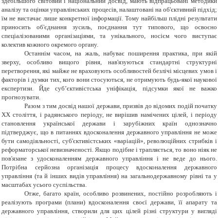
здебільшого світовий і національний досвід, мають відпрацьовані методики
аналізу та оцінки управлінських процесів, налаштовані на об'єктивний підхід;
їм не вистачає лише конкретної інформації. Тому найбільш плідні результати
приносить об'єднання зусиль, поєднання тут типового, що освоєно
спеціалізованими організаціями, та унікального, носієм чого виступає
колектив кожного окремого органу.
Останнім часом, на жаль, набуває поширення практика, при якій
зверху, особливо вищого рівня, нав'язуються стандартні структурні
перетворення, які майже не враховують особливостей безлічі місцевих умов і
факторів і думки тих, кого вони стосуються, не отримують будь-якої наукової
експертизи. Йде суб’єктивістська уніфікація, підсумки якої не важко
прогнозувати.
Разом з тим досвід нашої держави, призвів до відомих подій початку
XX століття, і радянського періоду, не вирішив намічених цілей, і періоду
становлення української держави і зарубіжних країн однозначно
підтверджує, що в питаннях вдосконалення державного управління не може
бути самодіяльності, суб'єктивістських «варіацій», революційних стрибків і
реформаторської невизначеності. Якщо подібне і трапляється, то воно ніяк не
пов'язане з удосконаленням державного управління і не веде до нього.
Потрібна серйозна організація процесу вдосконалення державного
управління (та й інших видів управління) на загальнодержавному рівні та у
масштабах усього суспільства.
Отже, багато країн, особливо розвинених, постійно розробляють і
реалізують програми (плани) вдосконалення своєї держави, її апарату та
державного управління, створили для цих цілей різні структури у вигляді