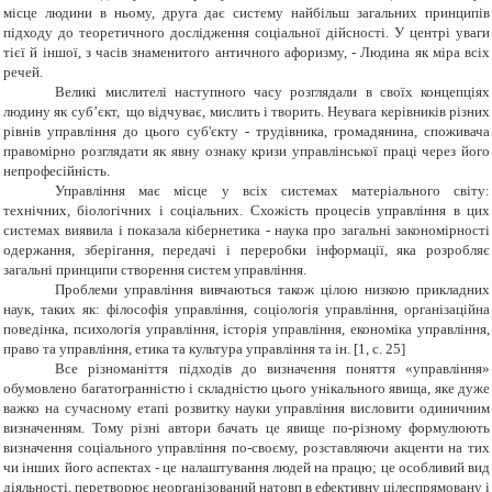
місце людини в ньому, друга дає систему найбільш загальних принципів
підходу до теоретичного дослідження соціальної дійсності. У центрі уваги
тієї й іншої, з часів знаменитого античного афоризму, - Людина як міра всіх
речей.
Великі мислителі наступного часу розглядали в своїх концепціях
людину як суб’єкт, що відчуває, мислить і творить. Неувага керівників різних
рівнів управління до цього суб'єкту - трудівника, громадянина, споживача
правомірно розглядати як явну ознаку кризи управлінської праці через його
непрофесійність.
Управління має місце у всіх системах матеріального світу:
технічних, біологічних і соціальних. Схожість процесів управління в цих
системах виявила і показала кібернетика - наука про загальні закономірності
одержання, зберігання, передачі і переробки інформації, яка розробляє
загальні принципи створення систем управління.
Проблеми управління вивчаються також цілою низкою прикладних
наук, таких як: філософія управління, соціологія управління, організаційна
поведінка, психологія управління, історія управління, економіка управління,
право та управління, етика та культура управління та ін. [
1, c. 25]
Все різноманіття підходів до визначення поняття «управління»
обумовлено багатогранністю і складністю цього унікального явища, яке дуже
важко на сучасному етапі розвитку науки управління висловити одиничним
визначенням. Тому різні автори бачать це явище по-різному формулюють
визначення соціального управління по-своєму, розставляючи акценти на тих
чи інших його аспектах - це налаштування людей на працю; це особливий вид
діяльності, перетворює неорганізований натовп в ефективну цілеспрямовану і