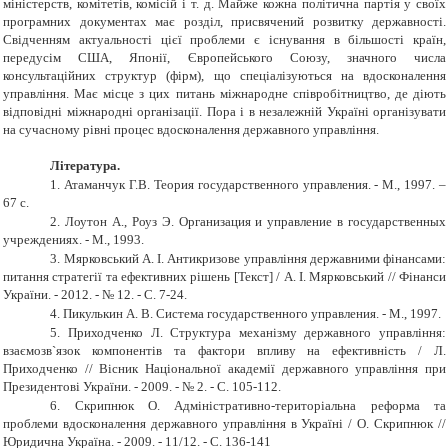
міністерств, комітетів, комісій і т. д. Майже кожна політична партія у своїх
програмних документах має розділ, присвячений розвитку державності.
Свідченням актуальності цієї проблеми є існування в більшості країн,
передусім США, Японії, Європейського Союзу, значного числа
консультаційних структур (фірм), що спеціалізуються на вдосконалення
управління. Має місце з цих питань міжнародне співробітництво, де діють
відповідні міжнародні організації. Пора і в незалежній Україні організувати
на сучасному рівні процес вдосконалення державного управління.
Література.
1.
Атаманчук Г.В. Теория государственного управления. - М., 1997. –
67 с.
2.
Лоутон А., Роуз Э. Организация и управление в государственных
учреждениях. - М., 1993.
3.
Мярковський А. І. Антикризове управління державними фінансами:
питання стратегії та ефективних рішень [Текст] / А. І. Мярковський // Фінанси
України. - 2012. - № 12. - С. 7-24.
4.
Пикулькин А. В. Система государственного управления. - М., 1997.
5.
Приходченко Л. Структура механізму державного управління:
взаємозв`язок компонентів та фактори впливу на ефективність / Л.
Приходченко // Вісник Національної академії державного управління при
Президентові України. - 2009. - № 2. - С. 105-112.
6.
Скрипнюк О. Адміністративно-територіальна реформа та
проблеми вдосконалення державного управління в Україні / О. Скрипнюк //
Юридична Україна. - 2009. - 11/12. - С. 136-141