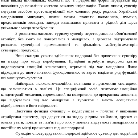
мали вигляд язичницьких божеств, що в предметній формі передавали від
покоління до покоління життєво важливу інформацію. Таким чином, сувенір
слугував засобом протокомунікації між членами роду, родини.
Українські
мандрівники минулого, якими можна вважати паломників, чумаків,
представників козацтва, завжди намагалися привезти в рідний дім щось
унікальне з місця перебування.
З розвитком масового туризму сувенір перетворився на обов’язковий
атрибут, без якого не поверталися з мандрівок, а держава підтримувала
розвиток сувенірної промисловості та діяльність майстрів-аматорів
сувенірної продукції.
Нині складно уявити здійснення подорожі без привезення сувеніру
на згадку про місце перебування. Придбані атрибути подорожі здатні
подовжувати емоційні хвилювання, отримані під час мандрівки. Якщо
підходити до цього питання функціонально, то варто виділити ряд функцій,
які виконують сувеніри.
Найперша, психолого-емоційна, пов’язана з приємними спогадами,
що залишаються в пам’яті. Це специфічний засіб психолого-емоційної
концентрації мислення, спрямований на повернення до прекрасних моментів,
що відбувалися під час мандрівки з туристом і мають асоціативне
відображення в його свідомості.
Наступна функція сувеніру – подарункова – полягає у виконанні
атрибутики презенту, що дарується на згадку рідним, знайомим, друзям як
ознака уваги, поваги та пам’яті про них у момент відсутності мандрівника в
постійному місці проживання під час подорожі.
Функцію опосередкування подорожі здійснює сувенір для людей, які