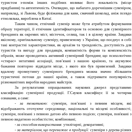
туристом з-поміж інших подібних впливає його локальність (місце
придбання) та автентичність. Очевидно, що набагато доречнішим сувеніром,
наприклад, зі Львова, буде філіжанка для кави, смачний шоколад, аніж псевдо
етнолялька, вироблена в Китаї.
Таким чином, етнічний сувенір може бути атрибутом формування
образу території, її етнічним ідентифікатором та основою для сувенірного
брендинга як окремих міст, містечок, селищ, так і в цілому країни. Завдяки
якісному, оригінальному сувеніру, привезеному з України, що поєднує в собі
такі контрастні характеристики, як архаїзм та трендовість, доступність для
туристів та вигоду для продавців, компактність форми та комплексність
образів, може проводитись активний сувенірний брендинг, що психологічно
«стирає» негативні асоціації, пов’язані з нашою країною, та акумулює
бажання повторно відвідати місце, з якого він був привезений. Завдяки
вдалому промоутингу сувенірного брендинга можна значно збільшити
туристичні потоки до нашої країни, а також підтримати популярність
різноманітних виробів народних майстрів.
За результатами опрацьованих наукових джерел представимо
класифікацію сувенірної продукції. Г.Сауков класифікує її за чотирма
ознаками, а саме:
-
за тематикою:
сувеніри, пов’язані з певним місцем, які
відображають оточуюче середовище, національні та місцеві особливості;
сувеніри, пов'язані з певною датою або певною подією; сувеніри, пов'язані з
певною видатною особистістю; комбіновані;
-
за способом використання
: утилітарні; декоративні;
-
за матеріалом, що переважає в продукції:
сувеніри з дерева різних