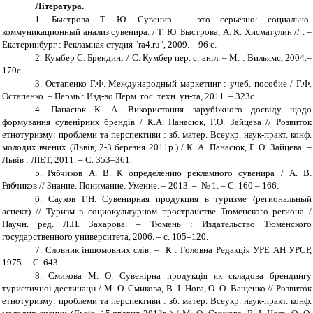
Література
.
1.
Быстрова Т. Ю. Сувенир – это серьезно: социально-
коммуникационный анализ сувенира. / Т. Ю. Быстрова, А. К. Хисматулин // . –
Екатеринбург : Рекламная студия "ra4.ru", 2009. – 96 с.
2.
Кумбер С. Брендинг / С. Кумбер
пер. с. англ
. – М. : Вильямс, 2004.–
170с.
3.
Остапенко Г.Ф. Международный
маркетинг : учеб. пособие / Г.Ф.
Остапенко – Пермь
: Изд-во Перм. гос. техн. ун-та, 2011. – 323с.
4.
Панасюк К. А. Використання зарубіжного досвіду щодо
формування сувенірних брендів / К.А. Панасюк, Г.О. Зайцева // Розвиток
етнотуризму: проблеми та перспективи : зб. матер. Всеукр. наук-практ. конф.
молодих вчених (Львів, 2-3 березня 2011р.) / К. А. Панасюк, Г. О. Зайцева. –
Львів : ЛІЕТ, 2011. – С. 353–361.
5.
Рябчиков А. В. К определению рекламного сувенира / А. В.
Рябчиков // Знание. Понимание. Умение.
–
2013.
–
№ 1.
–
С. 160 – 166.
6.
Сауков Г.Н. Сувенирная продукция в туризме (региональный
аспект) // Туризм в социокультурном пространстве Тюменского региона /
Научн. ред. Л.Н. Захарова. – Тюмень : Издательство
Тюменского
го
сударственного университета, 2006. – с. 105–120.
7.
Словник іншомовних слів. – К : Головна Редакція УРЕ АН УРСР,
1975. – С. 643.
8.
Смикова М. О. Сувенірна продукція як складова брендингу
туристичної дестинації / М. О. Смикова, В. І. Нога, О. О. Ващенко // Розвиток
етнотуризму: проблеми та перспективи : зб. матер. Всеукр. наук-практ. конф.