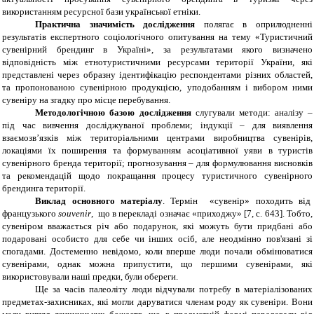
використанням ресурсної бази української етніки.
Практична значимість дослідження
полягає в оприлюдненні
результатів експертного соціологічного опитування на тему «Туристичний
сувенірний брендинг в Україні», за результатами якого визначено
відповідність між етнотуристичними ресурсами території України, які
представлені через образну ідентифікацію респондентами різних областей,
та пропонованою сувенірною продукцією, уподобанням і вибором ними
сувеніру на згадку про місце перебування.
Методологічною базою дослідження
слугували методи: аналізу –
під час вивчення досліджуваної проблеми; індукції – для виявлення
взаємозв’язків між територіальними центрами виробництва сувенірів,
локаціями їх поширення та формуванням асоціативної уяви в туристів
сувенірного бренда території; прогнозування – для формулювання висновків
та рекомендацій щодо покращання процесу
туристичного сувенірного
брендинга території.
Виклад основного матеріалу
.
Термін «сувенір» походить від
французького
souvenir
, що в перекладі означає «приходжу»
[7, с
. 643
].
Тобто,
сувеніром вважається річ або подарунок, які можуть бути придбані або
подаровані особисто для себе чи інших осіб, але неодмінно пов'язані зі
спогадами. Достеменно невідомо, коли вперше люди почали обмінюватися
сувенірами, однак можна припустити, що першими сувенірами, які
використовували наші предки, були обереги.
Ще за часів палеоліту люди відчували потребу в матеріалізованих
предметах-захисниках, які могли даруватися членам роду як сувеніри. Вони