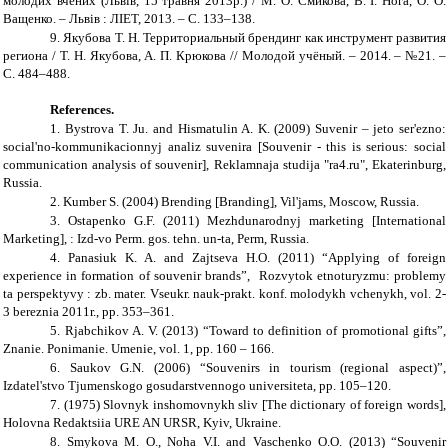
молодих вчених (Львів, 15 травня 2013р.) / М. О. Смикова, В. І. Нога, О. О.
Ващенко. – Львів : ЛІЕТ, 2013. – С. 133–138.
9.
Якубова Т. Н. Территориальный брендинг как инструмент развития
региона / Т. Н. Якубова, А. П. Крюкова // Молодой учёный. – 2014. – №21. –
С. 484–488.
References.
1.
Bystrova T. Ju. and Hismatulin A. K. (2009) Suvenir – jeto ser'ezno:
social'no-kommunikacionnyj analiz suvenira [Souvenir - this is serious: social
communication analysis of souvenir], Reklamnaja studija "ra4.ru", Ekaterinburg,
Russia.
2.
Kumber S. (2004) Brending [Branding], Vil'jams, Moscow, Russia.
3.
Ostapenko G.F. (2011) Mezhdunarodnyj marketing [International
Marketing], : Izd-vo Perm. gos. tehn. un-ta, Perm, Russia.
4.
Panasiuk K. A. and Zajtseva H.O. (2011) “Applying of foreign
experience in formation of souvenir brands”, Rozvytok etnoturyzmu: problemy
ta perspektyvy : zb. mater. Vseukr. nauk-prakt. konf. molodykh vchenykh, vol. 2-
3 bereznia 2011r., pp. 353–361.
5.
Rjabchikov A. V. (2013) “Toward to definition of promotional gifts”,
Znanie. Ponimanie. Umenie, vol. 1, pp. 160 – 166.
6.
Saukov G.N. (2006) “Souvenirs in tourism (regional aspect)”,
Izdatel'stvo Tjumenskogo gosudarstvennogo universiteta, pp. 105–120.
7.
(1975) Slovnyk inshomovnykh sliv [The dictionary of foreign words],
Holovna Redaktsiia URE AN URSR, Kyiv, Ukraine.
8.
Smykova M. O., Noha V.I. and Vaschenko O.O. (2013) “Souvenir