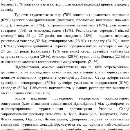
близько 93 % опитаних намагаються після кожної подорожі привезти додому
сувенір.
Туристи студентського віку (70% опитаних) цікавляться переважно
(62%) сувенірними дрібничками (магнітами, брелоками, наліпками, значками
тощо); етноодягом (8 %); гастрономічними сувенірами (10%), ужитковими
товарами (7%) та етноприкрасами (13%). Респонденти середньої вікової
категорії (від 23 до 27 років, що складають 18%) – надають перевагу
ужитковим товарам (32 %); етноприкрасам (28 %); етноодягу (24 %) і лише
(16 %) сувенірним дрібничкам. Туристи середньої вікової категорії віком від
24 до 30 років (становлять 12% опитаних) серед сувенірів найчастіше
купують етноприкраси (29 %); етноодяг (28 %), сувенірні дрібнички (22 %) та
найменше цікавляться гастрономічними сувенірами (21 %).
Підсумовуючи, можемо констатувати, що на 100% затребуваними,
дешевими та не громіздкими сувенірами, які в нашій країні користуються
попитом вітчизняних туристів, є сувенірні дрібнички. Серед пріоритетних
сувенірів: етноприкраси (70%); сувеніри ужиткового використання (61%);
етноодяг (60%). Найменшу популярність у наших респондентів викликали
гастрономічні сувеніри (31%).
Іншим завданням проведеного експертного соціологічного
опитування було визначення асоціативної відповідності між сувенірами та
найпопулярнішими туристичними дестинаціями України. Серед
запропонованих респондентам були: м. Київ, Львівщина, Закарпаття, Івано-
Франківщина, Одещина, Чернігівщина, Дніпропетровщина як найчастіше
відвідувані туристами локації. Враховуючи те, що одним з найголовніших
аспектів сувенірного брендинга є асоціація, проведене соціологічне