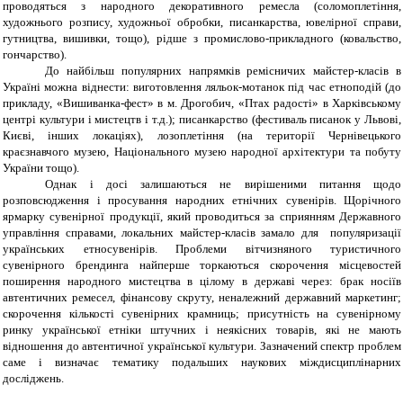
проводяться з народного декоративного ремесла (соломоплетіння,
художнього розпису, художньої обробки, писанкарства, ювелірної справи,
гутництва, вишивки, тощо), рідше з промислово-прикладного (ковальство,
гончарство).
До найбільш популярних напрямків ремісничих майстер-класів в
Україні можна віднести: виготовлення ляльок-мотанок під час етноподій (до
прикладу, «Вишиванка-фест» в м. Дрогобич, «Птах радості» в Харківському
центрі культури і мистецтв і т.д.); писанкарство (фестиваль писанок у Львові,
Києві, інших локаціях), лозоплетіння (на території Чернівецького
краєзнавчого музею, Національного музею народної архітектури та побуту
України тощо).
Однак і досі залишаються не вирішеними питання щодо
розповсюдження і просування народних етнічних сувенірів. Щорічного
ярмарку сувенірної продукції, який проводиться за сприянням Державного
управління справами, локальних майстер-класів замало для популяризації
українських етносувенірів. Проблеми вітчизняного туристичного
сувенірного брендинга найперше торкаються скорочення місцевостей
поширення народного мистецтва в цілому в державі через: брак носіїв
автентичних ремесел, фінансову скруту, неналежний державний маркетинг;
скорочення кількості сувенірних крамниць; присутність на сувенірному
ринку української етніки штучних і неякісних товарів, які не мають
відношення до автентичної української культури. Зазначений спектр проблем
саме і визначає тематику подальших наукових міждисциплінарних
досліджень.