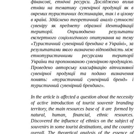
фінансові, етнічні ресурси. Досліджено вплив
етніки на тематику сувенірної продукції як в
окремих туристичних дестинаціях, так і в цілому
в країні. Здійснено теоретичний аналіз сутності
сувеніру як предмету образної ідентифікації
території. Оприлюднено результати
експертного соціологічного опитування на тему
«Туристичний сувенірний брендинг в Україні», за
результатами якого визначено відповідність між
етнотуристичними ресурсами території
України та пропонованою сувенірною продукцією.
Проведено авторську класифікацію вітчизняної
сувенірної продукції
та
подано визначення
понять: «туристичний сувенірний бренд» і
туристичний сувенірний брендинг».
I
n the article is affected a question about the necessity
of active introduction of tourist souvenir branding
territory, the
main
resources base of it are formed by
natural, human, financial
, ethnic
resources.
Discovered the influence of ethnics on the subject of
souvenirs in some tourist destinations, and the country
overall. The
theoretical analysis of the
essence
of