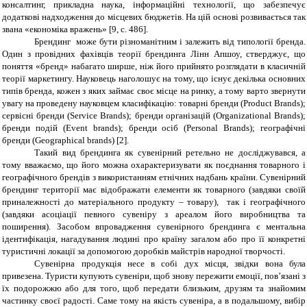
консалтинг, прикладна наука, інформаційні технології, що забезпечує
додаткові надходження до місцевих бюджетів. На цій основі розвивається так
звана «економіка вражень» [9,
c
. 486].
Брендинг може бути різноманітним і залежить від типології бренда.
Один з провідних фахівців теорії брендинга Лінн Апшоу, стверджує, що
поняття «бренд» набагато ширше, ніж його прийнято розглядати в класичній
теорії маркетингу. Науковець наголошує на тому, що існує декілька основних
типів бренда, кожен з яких займає своє місце на ринку, а тому варто звернути
увагу на проведену науковцем класифікацію: товарні бренди (Product Brands);
сервісні бренди (Service Brands); бренди організацій (Organizational Brands);
бренди подій (Event brands); бренди осіб (Personal Brands); географічні
бренди (Geographical brands) [2].
Такий вид брендинга як сувенірний ретельно не досліджувався, а
тому вважаємо, що його можна охарактеризувати як поєднання товарного і
географічного брендів з використанням етнічних надбань країни. Сувенірний
брендинг території має відображати елементи як товарного (завдяки своїй
приналежності до матеріального продукту – товару), так і географічного
(завдяки асоціації певного сувеніру з ареалом його виробництва та
поширення). Засобом впровадження сувенірного брендинга є ментальна
ідентифікація, нагадування людині про країну загалом або про її конкретні
туристичні локації за допомогою доробків майстрів народної творчості.
Сувенірна продукція несе в собі дух місця, звідки вона була
привезена. Туристи купують сувеніри, щоб знову пережити емоції, пов’язані з
їх подорожжю або для того, щоб передати близьким, друзям та знайомим
частинку своєї радості. Саме тому на якість сувеніра, а в подальшому, вибір