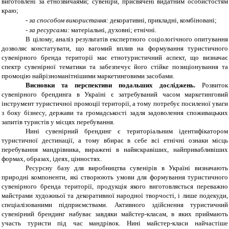
виготовлені за етнозвичаями; сувеніри, присвячені видатним особистостям
краю;
-
за способом використання:
декоративні, прикладні, комбіновані;
-
за ресурсами:
матеріальні, духовні; етнічні.
В цілому, аналіз результатів експертного соціологічного опитування
дозволяє констатувати, що вагомий вплив на формування туристичного
сувенірного бренда території має етнотуристичний аспект, що визначає
спектр сувенірної тематики та забезпечує його стійке позиціонування та
промоцію найрізноманітнішими маркетинговими засобами.
Висновки та перспективи подальших досліджень.
Розвиток
сувенірного брендинга в Україні є затребуваний часом маркетинговий
інструмент туристичної промоції території, а тому потребує посиленої уваги
з боку бізнесу, держави та громадськості задля задоволення споживацьких
запитів туристів у місцях перебування.
Нині сувенірний брендинг є територіальним ідентифікатором
туристичної дестинації, а тому вбирає в себе всі етнічні ознаки місць
перебування мандрівника, виражені в найяскравіших, найпривабливіших
формах, образах, ідеях, цінностях.
Ресурсну базу для виробництва сувенірів в Україні визначають
природні компоненти, які створюють умови для формування туристичного
сувенірного бренда території, продукція якого виготовляється переважно
майстрами художньої та декоративної народної творчості, і лише подекуди,
спеціалізованими підприємствами. Активного здійснення туристичний
сувенірний брендинг набуває завдяки майстер-класам, в яких приймають
участь туристи під час мандрівок. Нині майстер-класи найчастіше