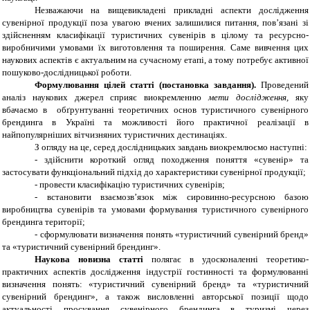
Незважаючи на вищевикладені прикладні аспекти дослідження
сувенірної продукції поза увагою вчених залишилися питання, пов’язані зі
здійсненням класифікації туристичних сувенірів в цілому та ресурсно-
виробничими умовами їх виготовлення та поширення. Саме вивчення цих
наукових аспектів є актуальним на сучасному етапі, а тому потребує активної
пошуково-дослідницької роботи.
Формулювання цілей статті (постановка завдання).
Проведений
аналіз наукових джерел сприяє виокремленню
мети дослідження,
яку
вбачаємо в обґрунтуванні теоретичних основ туристичного сувенірного
брендинга в Україні та можливості його практичної реалізації в
найпопулярніших вітчизняних туристичних дестинаціях.
З огляду на це, серед дослідницьких завдань виокремлюємо наступні:
- здійснити короткий огляд походження поняття «сувенір» та
застосувати функціональний підхід до характеристики сувенірної продукції;
- провести класифікацію туристичних сувенірів;
- встановити взаємозв’язок між сировинно-ресурсною базою
виробництва сувенірів та умовами формування туристичного сувенірного
брендинга території;
- сформулювати визначення понять «туристичний сувенірний бренд»
та «туристичний сувенірний брендинг».
Наукова новизна статті
полягає в удосконаленні теоретико-
практичних аспектів дослідження індустрії гостинності та формулюванні
визначення
понять: «туристичний сувенірний бренд» та «туристичний
сувенірний брендинг», а також висловленні авторської позиції щодо
актуальності просування сувенірного брендинга в туризмі через