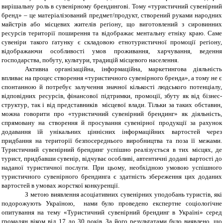
вирішальну роль в сувенірному брендингові. Тому «туристичний сувенірний
бренд» – це матеріалізований предмет/продукт, створений руками народних
майстрів або місцевих жителів регіону, що виготовлений з сировинних
ресурсів території поширення та відображає ментальну етніку краю. Саме
сувеніри такого ґатунку є складовою етнотуристичної промоції регіону,
відображаючи особливості умов проживання, харчування, ведення
господарства, побуту, культури, традицій місцевого населення.
Активна організаційна, інформаційна, маркетингова діяльність
впливає на процес створення «туристичного сувенірного бренда», а тому не є
спонтанною й потребує залучення значної кількості людського потенціалу,
відповідних ресурсів, фінансової підтримки, промоції, збуту як від бізнес-
структур, так і від представників місцевої влади. Тільки за таких обставин,
можна говорити про «туристичний сувенірний брендинг» як діяльність,
спрямовану на створення й просування сувенірної продукції за рахунок
додавання їй унікальних ціннісних інформаційних вартостей через
придбання на території безпосереднього виробництва та поза її межами.
Туристичний сувенірний брендинг успішно реалізується в тих місцях, де
турист, придбавши сувенір, відчуває особливі, автентичні додані вартості до
наданої туристичної послуги. При цьому, необхідною умовою успішного
туристичного сувенірного брендинга є здатність збереження цих доданих
вартостей в умовах жорсткої конкуренції.
З метою виявлення асоціативних сувенірних уподобань туристів, які
подорожують Україною, нами було проведено експертне соціологічне
опитування на тему «Туристичний сувенірний брендинг в Україні» серед
громадян віком від 17 до 30 років. За його результатами було виявлено, що