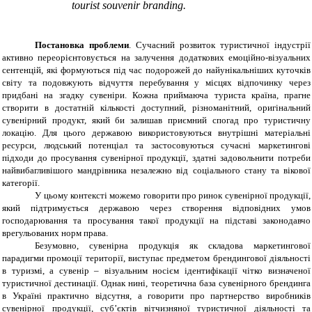
tourist souvenir branding.
Постановка проблеми
. Сучасний розвиток туристичної індустрії
активно переорієнтовується на залучення додаткових емоційно-візуальних
сентенцій, які формуються під час подорожей до найунікальніших куточків
світу та подовжують відчуття перебування у місцях відпочинку через
придбані на згадку сувеніри. Кожна приймаюча туриста країна, прагне
створити в достатній кількості доступний, різноманітний, оригінальний
сувенірний продукт, який би залишав приємний спогад про туристичну
локацію. Для цього державою використовуються внутрішні матеріальні
ресурси, людський потенціал та застосовуються сучасні маркетингові
підходи до просування сувенірної продукції, здатні задовольнити потреби
найвибагливішого мандрівника незалежно від соціального стану та вікової
категорії.
У цьому контексті можемо говорити про ринок сувенірної продукції,
який підтримується державою через створення відповідних умов
господарювання та просування такої продукції на підставі законодавчо
врегульованих норм права.
Безумовно, сувенірна продукція як складова маркетингової
парадигми промоції території, виступає предметом брендингової діяльності
в туризмі, а сувенір – візуальним носієм ідентифікації чітко визначеної
туристичної дестинації. Однак нині, теоретична база сувенірного брендинга
в Україні практично відсутня, а говорити про партнерство виробників
сувенірної продукції, суб’єктів вітчизняної туристичної діяльності та