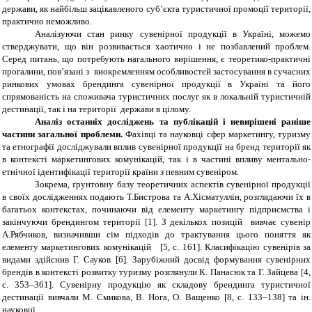
держави, як найбільш зацікавленого суб’єкта туристичної промоції території,
практично неможливо.
Аналізуючи стан ринку сувенірної продукції в Україні, можемо
стверджувати, що він розвивається хаотично і не позбавлений проблем.
Серед питань, що потребують нагального вирішення, є теоретико-практичні
прогалини, пов’язані з виокремленням особливостей застосування
в сучасних
ринкових умовах брендинга сувенірної продукції в Україні та його
спрямованість на споживача туристичних послуг як в локальній туристичній
дестинації, так і на території держави в цілому.
Аналіз останніх досліджень та публікацій і невирішені раніше
частини загальної проблеми.
Фахівці та науковці сфер маркетингу, туризму
та етнографії досліджували вплив сувенірної продукції на бренд території як
в контексті маркетингових комунікацій, так і в частині впливу ментально-
етнічної ідентифікації території країни з певним сувеніром.
Зокрема, ґрунтовну базу теоретичних аспектів сувенірної продукції
в своїх дослідженнях подають Т.Бистрова та А.Хісматуллін, розглядаючи їх в
багатьох контекстах, починаючи від елементу маркетингу підприємства і
закінчуючи брендингом території [1]. З декількох позицій вивчає сувенір
А.Рябчиков, визначивши сім підходів до трактування цього поняття як
елементу маркетингових комунікацій [5, с. 161]. Класифікацію сувенірів за
видами здійснив Г. Сауков [6]. Зарубіжний досвід формування сувенірних
брендів в контексті розвитку туризму розглянули К. Панасюк та Г. Зайцева [4,
с. 353–361]. Сувенірну продукцію як складову брендинга туристичної
дестинації вивчали М. Смикова, В. Нога, О. Ващенко [8
, с.
133–138] та ін.
науковці.