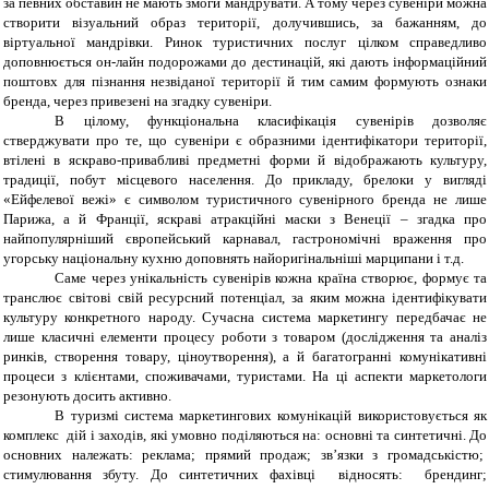
за певних обставин не мають змоги мандрувати. А тому через сувеніри можна
створити візуальний образ території, долучившись, за бажанням, до
віртуальної мандрівки.
Ринок туристичних послуг цілком справедливо
доповнюється он-лайн подорожами до дестинацій, які дають інформаційний
поштовх для пізнання незвіданої території й тим самим формують ознаки
бренда, через привезені на згадку сувеніри.
В цілому, функціональна класифікація сувенірів дозволяє
стверджувати про те, що сувеніри є образними ідентифікатори території,
втілені в яскраво-привабливі предметні форми й відображають культуру,
традиції, побут місцевого населення. До прикладу, брелоки у вигляді
«Ейфелевої вежі» є символом туристичного сувенірного бренда не лише
Парижа, а й Франції, яскраві атракційні маски з Венеції – згадка про
найпопулярніший європейський карнавал, гастрономічні враження про
угорську національну кухню доповнять найоригінальніші марципани і т.д.
Саме через унікальність сувенірів кожна країна створює, формує та
транслює світові свій ресурсний потенціал, за яким можна ідентифікувати
культуру конкретного народу.
Сучасна система маркетингу передбачає не
лише класичні елементи процесу роботи з товаром (дослідження та аналіз
ринків, створення товару, ціноутворення), а й багатогранні комунікативні
процеси з клієнтами, споживачами, туристами. На ці аспекти маркетологи
резонують досить активно.
В туризмі система маркетингових комунікацій використовується як
комплекс дій і заходів, які умовно поділяються на: основні та синтетичні. До
основних належать: реклама; прямий продаж; зв’язки з громадськістю;
стимулювання збуту. До синтетичних фахівці відносять: брендинг;