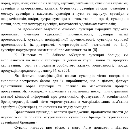
порід, кори, лози; сувеніри з паперу, картону, пап'є-маше; сувеніри з кераміки;
сувеніри з декоративних каменів, бурштину; сувеніри зі скла; сувеніри з
металу; сувеніри з пластмас; сувеніри з гуми та каучуку; сувеніри з
шкірзамінників, шкіри, хутра; сувеніри з ниток, тканини, пряжі; сувеніри з
кістки, рогу, перламутру; сувеніри, виготовлені з декількох матеріалів;
-
за промислово-галузевою ознакою:
сувеніри народних художніх
промислів; сувеніри художньої промисловості; сувеніри легкої
промисловості; сувеніри поліграфічної промисловості; сувеніри харчової
промисловості: (кондитерської, лікеро-горілчаної, тютюнової та ін..);
сувеніри парфумерно-косметичної промисловості та ін. [6].
К. Панасюк та Г. Зайцева об’єднали сувенірні бренди, які
виробляються на певній території, в декілька груп: напої та продукти
харчування; одяг та предмети особистого вжитку; коштовності; посуд;
продукція народного промислу [4, с. 355].
Як бачимо, класифікаційні ознаки сувенірів тісно поєднані з
сировинно-ресурсною базою для їх виробництва, що в цілому, формує
туристичний образ території та впливає на маркетингові процеси
просування. Як наслідок, у споживача туристичних послуг при отриманні
значної кількості інформації про дестинацію, формується й асоціативний
бренд території, який чітко «прочитується» в матеріалізованих пам’ятних
атрибутах (сувенірах), привезених на згадку з мандрів.
Враховуючи прикладні аспекти дослідження, пропонуємо ввести до
наукового обігу поняття: «туристичний сувенірний бренд» та туристичний
сувенірний брендинг».
Сувенір нагадує про місце, з якого його привезли і відіграє