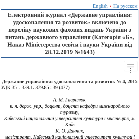
English
•
На русском
Електронний журнал «Державне управління:
удосконалення та розвиток» включено до
переліку наукових фахових видань України з
питань державного управління (Категорія «Б»,
Наказ Міністерства освіти і науки України від
28.12.2019 №1643)
Tog
.
.
.
navi
Державне управління: удосконалення та розвиток № 4, 2015
УДК 351.
339.1
.
379.85 : 39 (477)
А.
М.
Гаврилюк,
к. н. держ. упр., доцент, доцент кафедри міжнародного
туризму,
Київський національний університет культури і мистецтв, м.
Київ
К.
О.
Данник,
магістрант,
Київський національний університет культури і