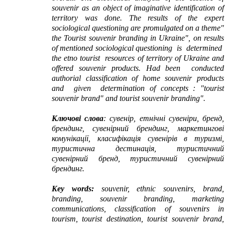
souvenir
as
an object of
imaginative identification
of
territory
was done
.
The results of the expert
sociological questioning are promulgated on a theme"
the Tourist souvenir branding in Ukraine", on results
of mentioned sociological questioning is determined
the еtno tourist resources of territory of Ukraine and
offered souvenir products. Had been conducted
authorial classification of home souvenir products
and given determination of concepts : "tourist
souvenir brand" and tourist souvenir branding".
Ключові слова
: сувенір, етнічні сувеніри, бренд,
брендинг, сувенірний брендинг, маркетингові
комунікації, класифікація сувенірів в туризмі,
туристична дестинація, туристичний
сувенірний бренд, туристичний сувенірний
брендинг.
Key words:
souvenir, ethnic
souvenirs,
brand,
branding, souvenir branding, marketing
communications, classification of souvenirs in
tourism, tourist destination, tourist souvenir brand,