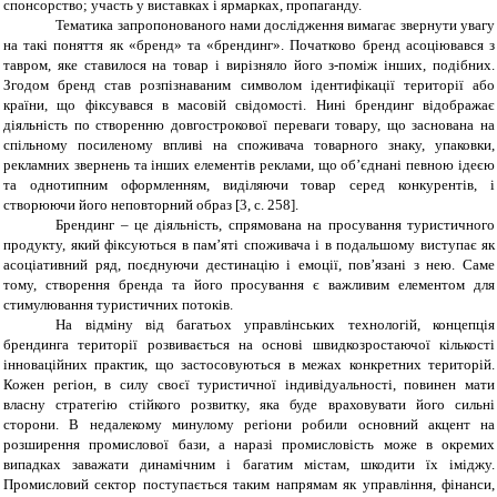
спонсорство; участь у виставках і ярмарках, пропаганду.
Тематика запропонованого нами дослідження вимагає звернути увагу
на такі поняття як «бренд» та «брендинг». Початково бренд асоціювався з
тавром, яке ставилося на товар і вирізняло його з-поміж інших, подібних.
Згодом бренд став розпізнаваним символом ідентифікації території або
країни, що фіксувався в масовій свідомості. Нині брендинг відображає
діяльність по створенню довгострокової переваги товару, що заснована на
спільному посиленому впливі на споживача товарного знаку, упаковки,
рекламних звернень та інших елементів реклами, що об’єднані певною ідеєю
та однотипним оформленням, виділяючи товар серед конкурентів, і
створюючи його неповторний образ [3, с. 258].
Брендинг – це діяльність, спрямована на просування туристичного
продукту, який фіксуються в пам’яті споживача і в подальшому виступає як
асоціативний ряд, поєднуючи дестинацію і емоції, пов’язані з нею. Саме
тому, створення бренда та його просування є важливим елементом для
стимулювання туристичних потоків.
На відміну від багатьох управлінських технологій, концепція
брендинга території розвивається на основі швидкозростаючої кількості
інноваційних практик, що застосовуються в межах конкретних територій.
Кожен регіон, в силу своєї туристичної індивідуальності, повинен мати
власну стратегію стійкого розвитку, яка буде враховувати його сильні
сторони. В недалекому минулому регіони робили основний акцент на
розширення промислової бази, а наразі промисловість може в окремих
випадках заважати динамічним і багатим містам, шкодити їх іміджу.
Промисловий сектор поступається таким напрямам як управління, фінанси,