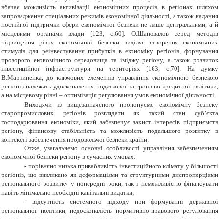
вбачає можливість активізації економічних процесів в регіонах шляхом
запровадження спеціальних режимів економічної діяльності, а також надання
постійної підтримки сфери економічної безпеки не лише центральними, а й
місцевими органами влади [123, с.60]. О.Шаповалов серед методів
підвищення рівня економічної безпеки виділяє створення економічних
стимулів для реінвестування прибутків в економіку регіонів, формування
прозорого економічного середовища та іміджу регіону, а також розвиток
інвестиційної інфраструктури на територіях [163, с.70]. На думку
В.Мартиненка, до ключових елементів управління економічною безпекою
регіонів належать удосконалення податкової та грошово-кредитної політики,
а на місцевому рівні – оптимізація регулювання умов економічної діяльності.
Виходячи із вищезазначеного пропонуємо економічну безпеку
старопромислових регіонів розглядати як такий стан суб’єкта
господарювання економіки, який забезпечує захист інтересів підприємств
регіону, фінансову стабільність та можливість подальшого розвитку в
контексті забезпечення продовольчої безпеки країни.
Отже, узагальнемо основні особливості управління забезпеченням
економічної безпеки регіону в сучасних умовах:
-
порівняно низька привабливість інвестиційного клімату у більшості
регіонів, що викликано як деформаціями та структурними диспропорціями
регіонального розвитку у попередні роки, так і неможливістю фінансувати
навіть мінімально необхідні капітальні видатки;
-
відсутність системного підходу при формуванні державної
регіональної політики, недосконалість нормативно-правового регулювання