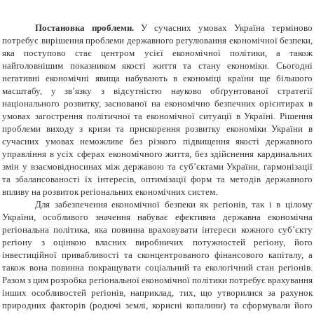
Постановка проблеми.
У сучасних умовах Україна терміново
потребує вирішення проблеми державного регулювання економічної безпеки,
яка поступово стає центром усієї економічної політики, а також
найголовнішим показником якості життя та стану економіки. Сьогодні
негативні економічні явища набувають в економіці країни ще більшого
масштабу, у зв’язку з відсутністю науково обґрунтованої стратегії
національного розвитку, заснованої на економічно безпечних орієнтирах в
умовах загострення політичної та економічної ситуації в Україні. Рішення
проблеми виходу з кризи та прискорення розвитку економіки України в
сучасних умовах неможливе без різкого підвищення якості державного
управління в усіх сферах економічного життя, без здійснення кардинальних
змін у взаємовідносинах між державою та суб’єктами України, гармонізації
та збалансованості їх інтересів, оптимізації форм та методів державного
впливу на розвиток регіональних економічних систем.
Для забезпечення економічної безпеки як регіонів, так і в цілому
України, особливого значення набуває ефективна державна економічна
регіональна політика, яка повинна враховувати інтереси кожного суб’єкту
регіону з оцінкою власних виробничих потужностей регіону, його
інвестиційної привабливості та сконцентрованого фінансового капіталу, а
також вона повинна покращувати соціальний та екологічний стан регіонів.
Разом з цим розробка регіональної економічної політики потребує врахування
інших особливостей регіонів, наприклад, тих, що утворилися за рахунок
природних факторів (родючі землі, корисні копалини) та сформували його