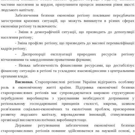
частини населення за кордон, призупинити процеси зниження рівня якості
людського капіталу.
Забезпечення безпеки економіки регіону покликане передбачати
загострення кризових ситуацій, що можуть виникнути в різних сферах
економіки регіону та включають:
-
Зміни в демографічній ситуації, що призводить до депопуляції
населення регіону;
-
Зміна профілю регіону, що призводить до масової перекваліфікації
кадрів регіону;
-
Диспропорції експлуатації природних ресурсів регіону
вітчизняними та закордонними приватними фірмами;
-
Низька забезпеченість фінансовими ресурсами, що дестабілізує
фінансову ситуацію в регіоні та ускладнює взаємовідносини з центральними
органами влади.
Висновки.
Старопромислові регіони України відіграють особливу
роль в економічному житті країни.
Підтримка економічної безпеки
старопромислових регіонів має супроводжуватися широкою структурною
перебудовою виробництва з урахуванням необхідності дотримання у
регіональному господарюванні принципів сталості, зокрема, шляхом
розв’язання соціально-економічних та екологічних проблем, прискорення
розвитку людського капіталу, впровадження інновацій, стимулювання
організації високотехнологічних виробництв тощо.
Державне регулювання забезпечення економічної безпеки
старопромислових регіонів повинне здійснюватися на науковій основі, з