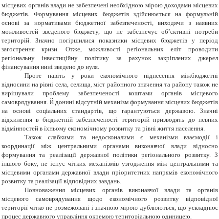
місцевих органів влади не забезпечені необхідною мірою доходами місцевих
бюджетів. Формування місцевих бюджетів здійснюється на формульній
основі за нормативами бюджетної забезпеченості, виходячи з наявних
можливостей зведеного бюджету, що не забезпечує об’єктивні потреби
територій. Значно погіршилися показники місцевих бюджетів у період
загострення кризи. Отже, можливості регіональних еліт проводити
регіональну інвестиційну політику за рахунок закріплених джерел
фінансування нині зведено до нуля.
Проте навіть у роки економічного піднесення міжбюджетні
відносини на рівні села, селища, міст районного значення та району також не
вирішували проблему забезпеченості коштами органів місцевого
самоврядування. Й донині відсутній механізм формування місцевих бюджетів
на основі соціальних стандартів, що гарантуються державою. Значні
відхилення в бюджетній забезпеченості територій призводять до певних
відмінностей в їхньому економічному розвитку та рівні життя населення.
Також слабкими та недосконалими є механізми взаємодії і
координації між центральними органами виконавчої влади відносно
формування та реалізації державної політики регіонального розвитку. З
іншого боку, не існує чітких механізмів узгодження між центральними та
місцевими органами державної влади пріоритетних напрямів економічного
розвитку та реалізації відповідних завдань.
Повноваження місцевих органів виконавчої влади та органів
місцевого самоврядування щодо економічного розвитку відповідної
території чітко не розмежовані і значною мірою дублюються, що ускладнює
процес державного управління окремою територіальною одиницею.