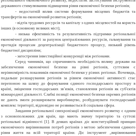
регіонального економічного розвитку, недостатнє застосування інструментів
державного стимулювання підвищення рівня економічної безпеки регіонів;
-
недостатній вплив системи формування місцевих бюджетів та
трансфертів на економічний розвиток регіонів;
-
відтік трудових ресурсів та капіталу з одних місцевостей на користь
інших (в основному великих міст);
-
низька ефективність та результативність підтримки регіональної
економічної діяльності за рахунок централізованих ресурсів, гальмування та
протидія процесам децентралізації бюджетного процесу, низький рівень
бюджетної дисципліни;
-
загострення інвестиційної конкуренції між регіонами.
Серед чинників, що спричиняють необхідність впливу держави на
забезпечення економічної безпеки на рівні регіонів, суттєвим є
нерівномірність показників економічної безпеки у різних регіонах. Вочевидь,
подальше розшарування регіонів за рівнем економічної активності стає
перепоною на шляху до формування єдиного господарського простору в
країні, зміцнення господарських зв’язків, становлення регіонів як суб'єктів
міжнародної діяльності. Слабкі позиції економічної безпеки окремих регіонів
не дають змоги розширювати виробництво, розбудовувати господарський
комплекс території, відповідно не розвивається й соціальна сфера.
Завдання регіональної синхронізації економічного розвитку є одним
з основоположних для країн, що мають значну територію та суттєві
регіональні відмінності [1]. В деяких країнах діє конституційний принцип
економічного вирівнювання потреб регіонів з метою забезпечення єдиного
рівня життя на всій території країни. Діє інструмент „вирівнювання