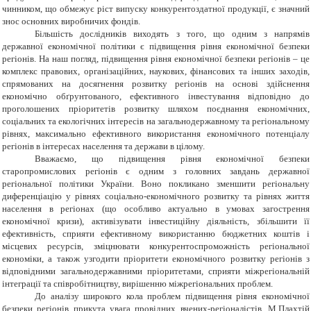
чинником, що обмежує ріст випуску конкурентоздатної продукції, є значний
знос основних виробничих фондів.
Більшість дослідників виходять з того, що одним з напрямів
державної економічної політики є підвищення рівня економічної безпеки
регіонів. На наш погляд, підвищення рівня економічної безпеки регіонів – це
комплекс правових, організаційних, наукових, фінансових та інших заходів,
спрямованих на досягнення розвитку регіонів на основі здійснення
економічно обґрунтованого, ефективного інвестування відповідно до
проголошених пріоритетів розвитку шляхом поєднання економічних,
соціальних та екологічних інтересів на загальнодержавному та регіональному
рівнях, максимально ефективного використання економічного потенціалу
регіонів в інтересах населення та держави в цілому.
Вважаємо, що підвищення рівня економічної безпеки
старопромислових регіонів є одним з головних завдань державної
регіональної політики України. Воно покликано зменшити регіональну
диференціацію у рівнях соціально-економічного розвитку та рівнях життя
населення в регіонах (що особливо актуально в умовах загострення
економічної кризи), активізувати інвестиційну діяльність, збільшити її
ефективність, сприяти ефективному використанню бюджетних коштів і
місцевих ресурсів, зміцнювати конкурентоспроможність регіональної
економіки, а також узгодити пріоритети економічного розвитку регіонів з
відповідними загальнодержавними пріоритетами, сприяти міжрегіональній
інтеграції та співробітництву, вирішенню міжрегіональних проблем.
До аналізу широкого кола проблем підвищення рівня економічної
безпеки регіонів прикута увага провідних вчених-регіоналістів. М.Плахтій