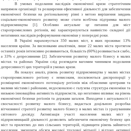
В умовах подолання наслідків економічної кризи стратегічним
напрямом організації та розширення ефективної діяльності для забезпечення
економічної безпеки на регіональному рівні з метою вирішення завдань
соціально-економічного розвитку може стати всебічна підтримка малого
підприємництва [1]. Особливо актуальне це питання для міст
старопромислових регіонів, які характеризуються наявністю складної дії
негативних наслідків реформування економіки у попередні роки.
В Україні нараховується 350 малих міст, в яких проживає 13%
населення країни. За висновками аналітиків, лише 22 малих міста протягом
останніх років інтенсивно розвиваються, більшість (60%) розвивається слабо,
а 33% є депресивними
[2]
. Забезпечення розвитку малого бізнесу в малих
містах та районах України слід розглядати вагомим чинником подолання
депресивності цих територій в умовах кризи.
Як показує аналіз, рівень розвитку підприємництва у малих містах
старопромислового регіону є невисоким, посилюються диспропорції у
розміщенні економічного потенціалу регіонів між обласними центрами та
малими містами і районами, недосконалою є галузева структура економіки та
низькою інноваційна активність підприємств, що негативно впливає на рівень
економічної безпеки регіонів та держави загалом. Виходячи з актуальності і
своєчасності розвитку малого бізнесу, видається доцільною розробка
вітчизняної стратегії розвитку малого бізнесу в малих містах із урахуванням
світового досвіду. Активізація участі населення малих міст у
підприємницькій діяльності дозволить забезпечити економічну безпеку цих
міст та прилеглих до них сільських територій, підвищити рівень зайнятості
населення, зменшити обсяги масової трудової міграції і відтоку активної