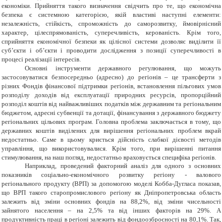
економіки. Прийняття такого визначення свідчить про те, що економічна
безпека є системною категорією, якій властиві наступні елементи:
незалежність, стійкість, спроможність до саморозвитку, ймовірнісний
характер, цілеспрямованість, суперечливість, керованість. Крім того,
сприйняття економічної безпеки як цілісної системи дозволяє виділити її
суб’єкти і об’єкти і проводити дослідження з позиції суперечливості в
процесі реалізації інтересів.
Основні інструменти державного регулювання, що можуть
застосовуватися безпосередньо (адресно) до регіонів – це трансферти з
різних Фондів фінансової підтримки регіонів, встановлення пільгових умов
розподілу доходів від експлуатації природних ресурсів, пропорційний
розподіл коштів від найважливіших податків між державним та регіональним
бюджетом, адресні субвенції та дотації, фінансування з державного бюджету
регіональних цільових програм. Головна проблема заключається в тому, що
державних коштів виділених для вирішення регіональних проблем вкрай
недостатньо. Саме в цьому криється дійсність слабкої дієвості методів
управління, що використовувалися. Крім того, при вирішенні питання
стимулювання, на наш погляд, недостатньо враховується специфіка регіонів.
Наприклад, проведений факторний аналіз для одного з основних
показників соціально-економічного розвитку регіону - валового
регіонального продукту (ВРП) за допомогою моделі Кобба-Дугласа показав,
що ВРП такого старопромислового регіону як Дніпропетровська область
залежить від зміни основних фондів на 88,2%, від зміни чисельності
зайнятого населення – на 2,5% та від інших факторів на 29%. А
продуктивність праці в регіоні залежить від фондоозброєності на 80,1%. Так,