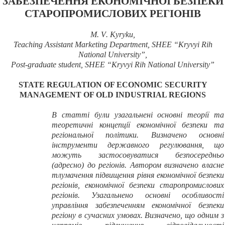
ЗАБЕЗПЕЧЕННЯ ЕКОНОМІЧНОЇ БЕЗПЕКИ
СТАРОПРОМИСЛОВИХ РЕГІОНІВ
M
.
V
.
Kyryku
,
Teaching Assistant Marketing Department
,
SHEE “Kryvyi Rih
National University”
,
Post-graduate student, SHEE “Kryvyi Rih National University”
STATE REGULATION OF ECONOMIC SECURITY
MANAGEMENT OF OLD INDUSTRIAL REGIONS
В статті були
узагальнені основні теорії та
теоретичні концепції економічної безпеки та
регіональної політики. Визначено о
сновні
інструменти державного регулювання, що
можуть застосовуватися безпосередньо
(адресно) до регіонів. Автором визначено власне
тлумачення підвищення рівня економічної безпеки
регіонів, економічної безпеки старопромислових
регіонів. Узагальнено основні особливості
управління забезпеченням економічної безпеки
регіону в сучасних умовах. Визначено, що одним з