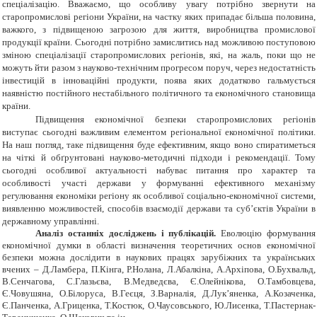
спеціалізацію. Вважаємо, що особливу увагу потрібно звернути на
старопромислові регіони України, на частку яких припадає більша половина,
важкого, з підвищеною загрозою для життя, виробництва промислової
продукції країни. Сьогодні потрібно замислитись над можливою поступовою
зміною спеціалізації старопромислових регіонів, які, на жаль, поки що не
можуть йти разом з науково-технічним прогресом поруч, через недостатність
інвестицій в інноваційні продукти, поява яких додатково гальмується
наявністю постійного нестабільного політичного та економічного становища
країни.
Підвищення економічної безпеки старопромислових регіонів
виступає сьогодні важливим елементом регіональної економічної політики.
На наш погляд, таке підвищення буде ефективним, якщо воно спиратиметься
на чіткі й обґрунтовані науково-методичні підходи і рекомендації. Тому
сьогодні особливої актуальності набуває питання про характер та
особливості участі держави у формуванні ефективного механізму
регулювання економіки регіону як особливої соціально-економічної системи,
виявленню можливостей, способів взаємодії держави та суб’єктів України в
державному управлінні.
Аналіз останніх досліджень і публікацій.
Еволюцію формування
економічної думки в області визначення теоретичних основ економічної
безпеки можна дослідити в наукових працях зарубіжних та українських
вчених – Д.Ламбера, П.Кінга, Р.Нолана, Л.Абалкіна, А.Архіпова, О.Бухвальд,
В.Сенчагова, С.Глазьєва, В.Медведєва, Є.Олейнікова, О.Тамбовцева,
Є.Човушяна, О.Білоруса, В.Геєця, З.Варналія, Д.Лук’яненка, А.Козаченка,
Є.Панченка, А.Гриценка, Т.Костюк, О.Чаусовського, Ю.Лисенка, Т.Пастернак-