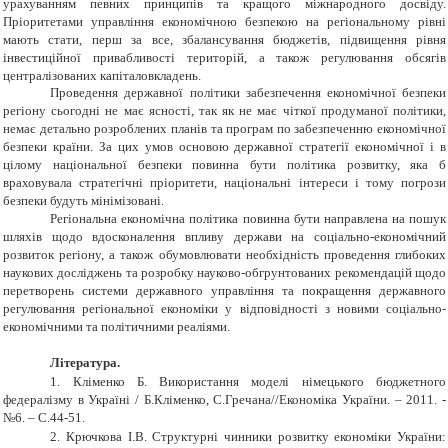
урахуванням певних принципів та кращого міжнародного досвіду.
Пріоритетами управління економічною безпекою на регіональному рівні
мають стати, перш за все, збалансування бюджетів, підвищення рівня
інвестиційної привабливості територій, а також регулювання обсягів
централізованих капіталовкладень.
Проведення державної політики забезпечення економічної безпеки
регіону сьогодні не має ясності, так як не має чіткої продуманої політики,
немає детально розроблених планів та програм по забезпеченню економічної
безпеки країни. За цих умов основою державної стратегії економічної і в
цілому національної безпеки повинна бути політика розвитку, яка б
враховувала стратегічні пріоритети, національні інтереси і тому погрози
безпеки будуть мінімізовані.
Регіональна економічна політика повинна бути направлена на пошук
шляхів щодо вдосконалення впливу держави на соціально-економічний
розвиток регіону, а також обумовлювати необхідність проведення глибоких
наукових досліджень та розробку науково-обгрунтованих рекомендацій щодо
перетворень системи державного управління та покращення державного
регулювання регіональної економіки у відповідності з новими соціально-
економічними та політичними реаліями.
Література.
1.
Кліменко Б. Використання моделі німецького бюджетного
федералізму в Україні / Б.Кліменко, С.Гречана//Економіка України. – 2011. -
№6. – С.44-51.
2.
Крючкова І.В. Структурні чинники розвитку економіки України: