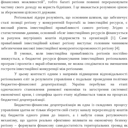
фінансових можливостей”, тобто багаті регіони повинні перераховувати
частину свого доходу на користь бідніших. І це вважається розумною ціною
за збереження цілісності держави.
Регіональні лідери розуміють, що основним шляхом, що забезпечує
сталі позиції регіону у конкурентній боротьбі за інвестиційні ресурси, є
високий рівень інвестиційної привабливості самого регіону. Згідно з
статистичними даними, основний обсяг інвестиційних ресурсів фінансується
за рахунок внутрішніх коштів підприємств та організацій
[1]
. Саме
привабливий інвестиційний клімат регіону виступає головним чинником
забезпечення високої інвестиційної конкурентоспроможності регіону [4].
В умовах, коли інвестиційна привабливість регіонів постійно
знижується, а бюджетні ресурси фінансування інвестиційних регіональних
програм і проектів є вкрай обмеженими, не можна сподіватися на зменшення
гостроти інвестиційної конкуренції між регіонами.
У цьому контексті одним з напрямів підвищення відповідальності
регіональних еліт за результати управління є подальше проведення політики
бюджетно-фінансової децентралізації. Україна перебуває на етапі
одночасного становлення ринкової економіки та загострення системної
економічної кризи, і специфіка цього етапу відбивається також на процесах
бюджетної децентралізації.
Бюджетно-фінансова децентралізація як одна із складових процесу
управління здатна не тільки зберегти свій статус каналу перерозподілу коштів
від бюджетів одного рівня до іншого, а і набути ознак регулюючого
механізму, що здатен реально ефективно впливати на економічну безпеку
регіону – формувати фінансову самодостатність територіальних громад як