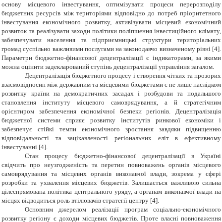
основу місцевого інвестування, оптимізувати процеси перерозподілу
бюджетних ресурсів між територіями відповідно до потреб пріоритетного
інвестування економічного розвитку, активізувати місцевий економічний
розвиток та реалізувати заходи політики поліпшення інвестиційного клімату,
забезпечувати населення та підприємницькі структури територіальних
громад суспільно важливими послугами на законодавчо визначеному рівні [4].
Параметри бюджетно-фінансової децентралізації є індикаторами, за якими
можна оцінити задекларований ступінь децентралізації управління загалом.
Децентралізація бюджетного процесу і створення чітких та прозорих
взаємовідносин між державним та місцевими бюджетами є не лише наслідком
розвитку країни на демократичних засадах і розбудови та подальшого
становлення інституту місцевого самоврядування, а й стратегічним
орієнтиром забезпечення економічної безпеки регіонів. Децентралізація
бюджетної системи сприяє розвитку інститутів ринкової економіки і
забезпечує стійкі темпи економічного зростання завдяки підвищенню
відповідальності та зацікавленості регіональних еліт в ефективному
інвестуванні [4].
Стан процесу бюджетно-фінансової децентралізації в Україні
свідчить про неузгодженість та перетин повноважень органів місцевого
самоврядування та місцевих органів виконавчої влади, зокрема у сфері
розробки та ухвалення місцевих бюджетів. Залишається важливою сильна
цілеспрямована політика центрального уряду, а органам виконавчої влади на
місцях відводиться роль втілювачів стратегії центру [4].
Основним джерелом реалізації програм соціально-економічного
розвитку регіону є доходи місцевих бюджетів. Проте власні повноваження