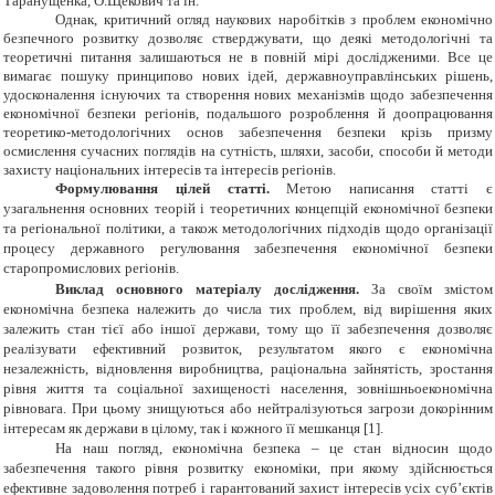
Таранущенка, О.Щекович та ін.
Однак, критичний огляд наукових наробітків з проблем економічно
безпечного розвитку дозволяє стверджувати, що деякі методологічні та
теоретичні питання залишаються не в повній мірі дослідженими. Все це
вимагає пошуку принципово нових ідей, державноуправлінських рішень,
удосконалення існуючих та створення нових механізмів щодо забезпечення
економічної безпеки регіонів, подальшого розроблення й доопрацювання
теоретико-методологічних основ забезпечення безпеки крізь призму
осмислення сучасних поглядів на сутність, шляхи, засоби, способи й методи
захисту національних інтересів та інтересів регіонів.
Формулювання цілей статті.
Метою написання статті є
узагальнення основних теорій і теоретичних концепцій економічної безпеки
та регіональної політики, а також методологічних підходів щодо організації
процесу державного регулювання забезпечення економічної безпеки
старопромислових регіонів.
Виклад основного матеріалу дослідження.
За своїм змістом
економічна безпека належить до числа тих проблем, від вирішення яких
залежить стан тієї або іншої держави, тому що її забезпечення дозволяє
реалізувати ефективний розвиток, результатом якого є економічна
незалежність, відновлення виробництва, раціональна зайнятість, зростання
рівня життя та соціальної захищеності населення, зовнішньоекономічна
рівновага.
При цьому знищуються або нейтралізуються загрози докорінним
інтересам як держави в цілому, так і кожного її мешканця
[1].
На наш погляд, економічна безпека – це стан відносин щодо
забезпечення такого рівня розвитку економіки, при якому здійснюється
ефективне задоволення потреб і гарантований захист інтересів усіх суб’єктів