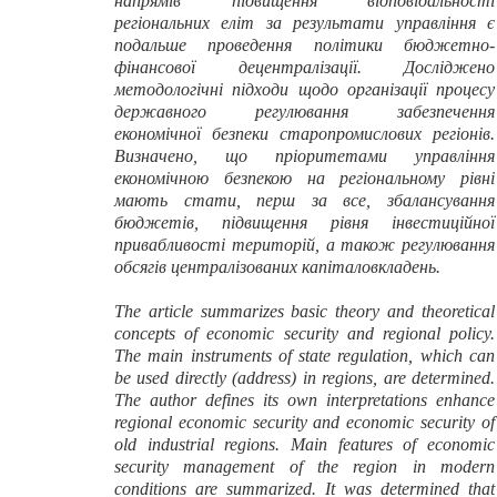
напрямів підвищення відповідальності
регіональних еліт за результати управління є
подальше проведення політики бюджетно-
фінансової децентралізації.
Досліджено
методологічні підходи щодо організації процесу
державного регулювання забезпечення
економічної безпеки старопромислових регіонів.
Визначено, що пріоритетами управління
економічною безпекою на регіональному рівні
мають стати, перш за все, збалансування
бюджетів, підвищення рівня інвестиційної
привабливості територій, а також регулювання
обсягів централізованих капіталовкладень.
The article summarizes basic theory and theoretical
concepts of economic security and regional policy.
The main instruments of state regulation, which can
be used directly (address) in regions, are determined.
The author defines its own interpretations enhance
regional economic security and economic security of
old industrial regions. Main features of economic
security management of the region in modern
conditions are summarized. It was determined that