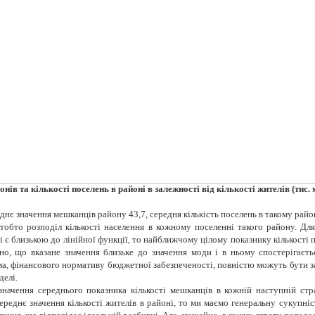
йонів та кількості поселень в районі в залежності від кількості жителів (
тис.
днє значення мешканців району 43,7, середня кількість поселень в такому район
обто розподіл кількості населення в кожному поселенні такого району. Для 
і є близькою до лінійної функції, то найближчому цілому показнику кількості п
но, що вказане значення близьке до значення моди і в ньому спостерігає
ма, фінансового нормативу бюджетної забезпеченості, повністю можуть бути за
делі.
чення середнього показника кількості мешканців в кожній наступній страті 
середнє значення кількості жителів в районі, то ми маємо генеральну сукупніс