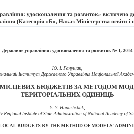
авління: удосконалення та розвиток» включено до
іння (Категорія «Б», Наказ Міністерства освіти і 
Державне управління: удосконалення та розвиток № 1, 2014
Ю. І. Ганущак
,
гіональний Інститут Державного Управління Національної Академ
МІСЦЕВИХ БЮДЖЕТІВ ЗА МЕТОДОМ МОД
ТЕРИТОРІАЛЬНИХ ОДИНИЦЬ
Y
.
Y
.
Hanushchak
,
v Regional Institute of State Administration of National Academy of St
 LOCAL BUDGETS BY THE METHOD OF MODELS` ADMINI