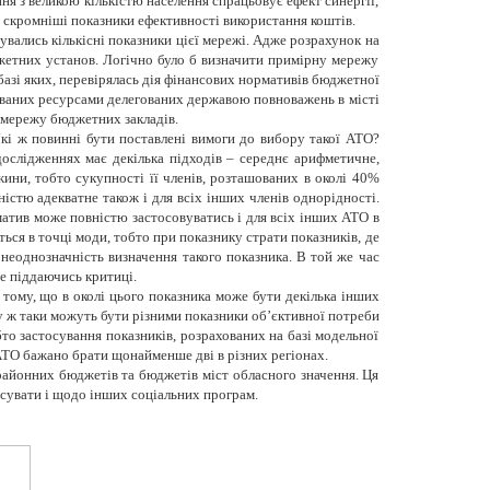
ня з великою кількістю населення спрацьовує ефект синергії,
 скромніші показники ефективності використання коштів.
вались кількісні показники цієї мережі. Адже розрахунок на
жетних установ. Логічно було б визначити примірну мережу
базі яких, перевірялась дія фінансових нормативів бюджетної
сованих ресурсами делегованих державою повноважень в місті
 мережу бюджетних закладів.
Які ж повинні бути поставлені вимоги до вибору такої АТО?
ослідженнях має декілька підходів – середнє арифметичне,
ни, тобто сукупності її членів, розташованих в околі 40%
істю адекватне також і для всіх інших членів однорідності.
атив може повністю застосовуватись і для всіх інших АТО в
ься в точці моди, тобто при показнику страти показників, де
 неоднозначність визначення такого показника. В той же час
е піддаючись критиці.
 тому, що в околі цього показника може бути декілька інших
 ж таки можуть бути різними показники об’єктивної потреби
бто застосування показників, розрахованих на базі модельної
АТО бажано брати щонайменше дві в різних регіонах.
районних бюджетів та бюджетів міст обласного значення. Ця
осувати і щодо інших соціальних програм.