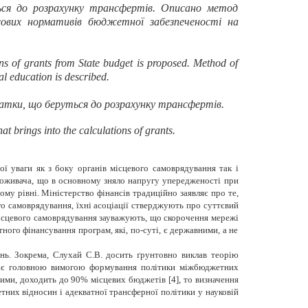
ься до розрахунку трансфертів. Описано метод
сових нормативів бюджетної забезпеченості на
ns of grants from State budget is proposed. Method of
al education is described.
тки, що беруться до розрахунку трансфертів.
at brings into the calculations of grants.
 уваги як з боку органів місцевого самоврядування так і
поживача, що в основному зняло напругу упередженості при
му рівні. Міністерство фінансів традиційно заявляє про те,
го самоврядування, їхні асоціації стверджують про суттєвий
 місцевого самоврядування зауважують, що скорочення мережі
ного фінансування програм, які, по-суті, є державними, а не
ь. Зокрема, Слухай С.В. досить ґрунтовно виклав теорію
важає головною вимогою формування політики міжбюджетних
ними, доходить до 90% місцевих бюджетів [4], то визначення
них відносин і адекватної трансферної політики у науковій