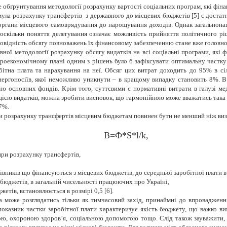
 обґрунтування методології розрахунку вартості соціальних програм, які фіна
ула розрахунку трансфертів з державного до місцевих бюджетів [5] є достат
 органи місцевого самоврядування до нарощування доходів. Однак загальнона
А оскільки поняття делегування означає можливість прийняття політичного
дповідність обсягу повноважень їх фінансовому забезпеченню стане вже головн
вної методології розрахунку обсягу видатків на всі соціальні програми, які 
роекономічному плані одним з рішень було б зафіксувати оптимальну частку
обітна плата та нарахування на неї. Обсяг цих витрат доходить до 95% в с
енергоносіїв, якої неможливо уникнути – в кращому випадку становить 8%. В
ю основних фондів. Крім того, суттєвими є нормативні витрати в галузі мед
цією видатків, можна зробити висновок, що гармонійною може вважатись така с
7%.
ри розрахунку трансфертів місцевим бюджетам повинен бути не менший ніж в
В=Ф*S*l/k,
при розрахунку трансфертів,
івників що фінансуються з місцевих бюджетів, до середньої заробітної плати в
 бюджетів, в загальній чисельності працюючих про Україні,
етів, встановлюється в розмірі 0,5 [6].
 може розглядатись тільки як тимчасовий захід, принаймні до впровадженн
казник частки заробітної плати характеризує якість бюджету, що важко вим
тою, охороною здоров’я, соціальною допомогою тощо. Слід також зауважити