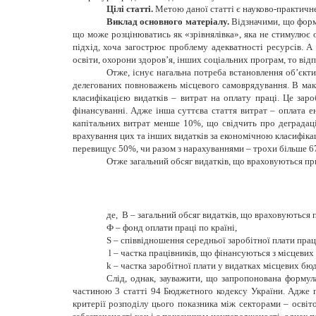
Цілі статті.
Метою даної статті є науково-практичне
Виклад основного матеріалу.
Відзначими, що форм
що може розцінюватись як «зрівнялівка», яка не стимулює
підхід, хоча загострює проблему адекватності ресурсів. 
освіти, охорони здоров’я, інших соціальних програм, то ві
Отже,
існує нагальна потреба встановлення об’єкти
делегованих повноважень місцевого самоврядування. В мак
класифікацією видатків – витрат на оплату праці. Це зар
фінансуванні. Адже інша суттєва стаття витрат – оплата 
капітальних витрат менше 10%, що свідчить про деградаці
врахування цих та інших видатків за економічною класифіка
перевищує 50%, чи разом з нарахуваннями – трохи більше 6
Отже загальний обсяг видатків, що враховуються п
де, В – загальний обсяг видатків, що враховуються 
Ф – фонд оплати праці по країні,
S – співвідношення середньої заробітної плати прац
l – частка працівників, що фінансуються з місцевих
k
– частка заробітної плати у видатках місцевих бюдж
Слід, однак
,
зауважити, що запропонована формула
частиною 3 статті 94 Бюджетного кодексу України. Адже по
критерії розподілу цього показника між секторами – осві