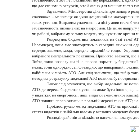
забезпеченості хоч і є показником неупередженості, однак п
що дає економію ресурсів, в той час як для менших міст з 
Зауваження Міністерства фінансів про занадто розд
споживача – мешканця чи учня доцільний на макрорівня, н
таких установ. Яскравим унаочненням цієї умови стала б тез
забезпеченості, визначених на макрорівні. Це зніме напруг
чи районі, вибраному за таку модель, змушуватиме органи 
Розрахунок бюджетних показників на базі такої АТ
Насамперед, вона має знаходитись в середині множини од
середнє зважене, мода, середнє гармонійне тощо. Хорошим
вибраного центрального показника. Прийнято вважати, що в
Тобто, якщо розрахунки фінансового нормативу бюджетної з
межах зони однорідності. Очевидно, що найкращий показник 
найбільша кількість АТО. Але слід зазначити, що вибір так
методика розрахунку модельної АТО повинна бути однозначно
Також слід зауважити, що вибір модельної не повин
АТО, де мережа бюджетних установ може бути іншою, що вик
у видатках на енергоносії, інші видатки економічної класиф
АТО повинні перевірятись на реальній мережі таких АТО, на
Проілюструємо метод модельних АТО на прикладі ви
стаття видатків є найбільш вагома у вказаних місцевих бюдж
Розподіл районів за кількістю населення показує доси