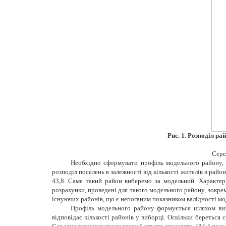
Рис. 1. Розподіл ра
Сере
Необхідно сформувати профіль модельного району, т
розподіл поселень в залежності від кількості жителів в район
43,8. Саме такий район виберемо за модельний. Характер
розрахунки, проведені для такого модельного району, зокре
існуючих районів, що є непоганим показником валідності мо
Профіль модельного району формується шляхом визна
відповідає кількості районів у виборці. Оскільки береться 