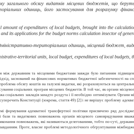
ку загального обсягу видатків місцевих бюджетів, що берут
оріальних одиниць, його застосування для розрахунку фінан
 amount of expenditures of local budgets, brought into the calculatio
s and its applications for the budget norms calculation insector of gener
міністративно-територіальних одиниць, місцевий бюджет, вида
trative-territorial units, local budget, expenditures of local budgets, th
 між державним та місцевими бюджетами завжди було питанням підвищеної
дхід, заснований на фінансових нормативах бюджетної забезпеченості на с
роблема обсягу коштів на галузеві видатки, які розраховуються на центрально
сування соціальних програм місцевих бюджетів. В той час, як органи місцево
жа соціальних закладів занадто роздута і її необхідно оптимізувати. Органи
уперечить Конституції (зокрема, стаття 49) [2] і не вирішує проблему адекват
і формування адекватної трансфертної політики присвячено ряд досліджен
ової бази та видаткових повноважень органів місцевого самоврядування в
виконання повноважень, які називаються делегованими, тобто по-суті, держав
 завданням. Проте, власне проблемі методологічного обгрунтування міжбюджет