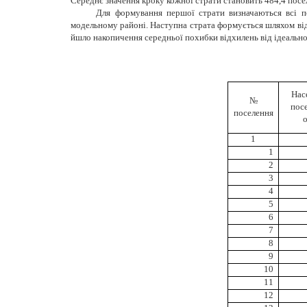
Середнє значення кроку кожної страти становить 484,4 посел
Для формування першої страти визначаються всі по
модельному районі. Наступна страта формується шляхом відб
йшло накопичення середньої похибки відхилень від ідеально
Нас
№
посе
поселення
о
1
1
2
3
4
5
6
7
8
9
10
11
12