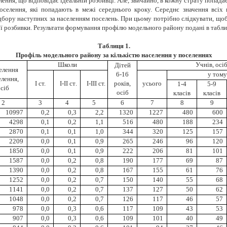
ення, що відповідає ідеальній розбивці. Але, звичайно, в кожну страту попадає
селення, які попадають в межі середнього кроку. Середнє значення всіх
ору наступних за населенням поселень. При цьому потрібно слідкувати, щоб к
ї розбивки. Результати формування профілю модельного району подані в таблиц
Таблиця 1.
Профіль модельного району за кількістю населення у поселеннях
Школи
Учнів, осі
Дітей
елення
6-16
у тому
лення,
І ст.
І-ІІ ст
.
І-ІІІ ст.
років,
усього
1-4
5-9
сіб
осіб
класів
класів
2
3
4
5
6
7
8
9
10997
0,2
0,3
2,2
1320
1227
480
600
4298
0,1
0,2
1,1
516
480
188
234
2870
0,1
0,1
1,0
344
320
125
157
2209
0,0
0,1
0,9
265
246
96
120
1850
0,0
0,1
0,9
222
206
81
101
1587
0,0
0,2
0,8
190
177
69
87
1390
0,0
0,2
0,8
167
155
61
76
1252
0,0
0,2
0,7
150
140
55
68
1141
0,0
0,2
0,7
137
127
50
62
1048
0,0
0,2
0,7
126
117
46
57
978
0,0
0,3
0,6
117
109
43
53
907
0,0
0,3
0,6
109
101
40
49