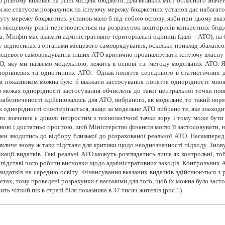
о різному впливає на різні місцеві бюджети. Для великих міст обласного значен
тим же статусом розрахунок на існуючу мережу бюджетних установ дає набагато
уту мережу бюджетних установ мало б під собою основу, якби при цьому вказу
а місцевому рівні перетворюється на розрахунок кошторисів конкретних бюд
а: Мінфін має вказати адміністративно-територіальні одиниці (далі – АТО), на 
у у відносинах з органами місцевого самоврядування, оскільки приклад збалан
місцевого самоврядування інших АТО критично проаналізувати існуючу власну
О, яку ми назвемо модельною, лежить в основі т.з. методу модельних АТО. 
норівневих та однотипних АТО. Однак поняття середнього в статистичних д
 показником можна було б вважати застосування поняття однорідності множи
 межах однорідності застосування обчислень до такої центральної точки повн
абезпеченості здійснювались для АТО, вибраного, як модельне, то такий норм
однорідності спостерігається, якщо за модельне АТО вибрано те, яке знаходит
ого значення є доволі непростим з технологічної тачки зору і тому може бути
ю і достатньо простою, щоб Міністерство фінансів могло її застосовувати, н
ен зводитись до відбору близької до розрахованої реальної АТО. Насамперед
личе знову ж таки підстави для критики щодо неоднозначності підходу. Знову
ікації видатків. Такі реальні АТО можуть розглядатись лише як контрольні, то
 підставі чого робити висновки щодо адміністративних заходів. Контрольних 
датків на середню освіту. Фінансування вказаних видатків здійснюються з 
етах, тому проведені розрахунки є вагомими для того, щоб їх можна було заст
ть чіткий пік в страті біля показника в 37 тисяч жителів (рис.1).