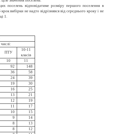
 ціле значення поселень.
 цих поселень відповідатиме розміру першого поселення в
рок вибірки не надто відрізнявся від середнього кроку і не
і 1.
б
 числі:
10-11
ПТУ
класів
10
11
92
148
36
58
24
39
19
30
16
25
13
21
12
19
11
17
10
15
9
14
8
13
8
12