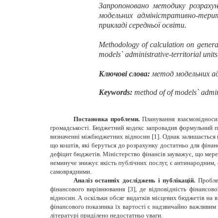
Запропоновано методику розрахун
модельних адміністративно-терит
прикладі середньої освіти.
Methodology of calculation on general
models` administrative-territorial unit
Ключові слова:
метод модельних ад
Keywords
:
method of of models` adminis
Постановка проблеми.
Планування взаємовідносин
громадськості.
Бюджетний кодекс запровадив формульний пі
визначенні міжбюджетних відносин [1]. Однак залишається п
що коштів, які беруться до розрахунку достатньо для фінан
дефіцит бюджетів. Міністерство фінансів зауважує, що мере
неминуче знижує якість публічних послуг, є антинародним, с
самоврядними.
Аналіз останніх досліджень і публікацій.
Проблем
фінансового вирівнювання [3], де відповідність фінанс
відносин. А оскільки обсяг видатків місцевих бюджетів на 
фінансового показника їх вартості є надзвичайно важливим
літературі приділено недостатньо уваги.