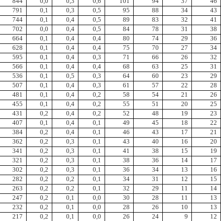
844
0,0
0,3
0,6
101
94
37
46
791
0,1
0,3
0,5
95
88
34
43
744
0,1
0,4
0,5
89
83
32
41
702
0,0
0,4
0,5
84
78
31
38
664
0,1
0,4
0,4
80
74
29
36
628
0,1
0,4
0,4
75
70
27
34
595
0,1
0,4
0,3
71
66
26
32
566
0,1
0,4
0,4
68
63
25
31
536
0,1
0,5
0,3
64
60
23
29
507
0,1
0,4
0,3
61
57
22
28
481
0,1
0,4
0,2
58
54
21
26
455
0,1
0,4
0,2
55
51
20
25
431
0,2
0,4
0,2
52
48
19
23
407
0,1
0,4
0,1
49
45
18
22
384
0,2
0,4
0,1
46
43
17
21
362
0,2
0,3
0,1
43
40
16
20
341
0,2
0,3
0,1
41
38
15
19
321
0,2
0,3
0,1
38
36
14
17
302
0,2
0,3
0,1
36
34
13
16
282
0,2
0,2
0,1
34
31
12
15
263
0,2
0,2
0,1
32
29
11
14
247
0,2
0,1
0,0
30
28
11
13
232
0,2
0,1
0,0
28
26
10
13
217
0,2
0,1
0,0
26
24
9
12