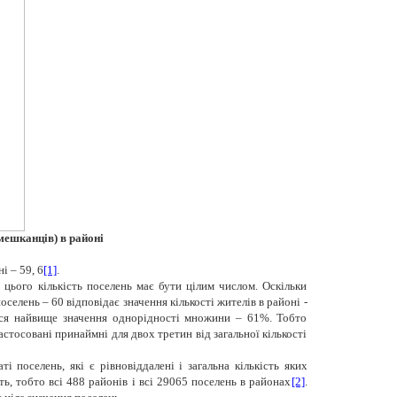
 мешканців) в районі
і – 59, 6
[1]
.
цього кількість поселень має бути цілим числом. Оскільки
оселень – 60 відповідає значення кількості жителів в районі -
ться найвище значення однорідності множини – 61%. Тобто
стосовані принаймні для двох третин від загальної кількості
поселень, які є рівновіддалені і загальна кількість яких
ть, тобто всі 488 районів і всі 29065 поселень в районах
[2]
.