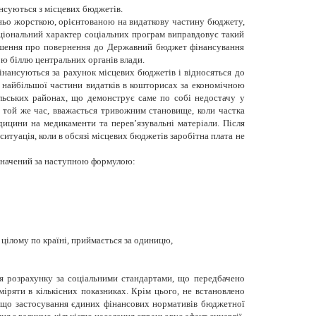
нсуються з місцевих бюджетів.
ньо жорсткою, орієнтованою на видаткову частину бюджету,
ціональний характер соціальних програм виправдовує такий
 рішення про повернення до Державний бюджет фінансування
ою біллю центральних органів влади.
фінансуються за рахунок місцевих бюджетів і відносяться до
 найбільшої частини видатків в кошторисах за економічною
ільських районах, що демонструє саме по собі недостачу у
 той же час, вважається тривожним становище, коли частка
ицини на медикаменти та перев’язувальні матеріали. Після
итуація, коли в обсязі місцевих бюджетів заробітна плата не
изначений за наступною формулою:
 цілому по країні, приймається за одиницю,
я розрахунку за соціальними стандартами, що передбачено
іряти в кількісних показниках. Крім цього, не встановлено
, що застосування єдиних фінансових нормативів бюджетної