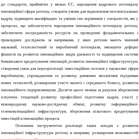
до стандартів, прийнятих у межах ЄС; нарощення кадрового потенціалу
інноваційної сфери регіону, створити умови для відновлення інтелектуальних
кадрів, підвищити кваліфікацію та уміння тих керівників і спеціалістів, які у
процесах, що забезпечують нарощення інноваційного потенціалу регіону,
забезпечити зосередженість ресурсів на проведенні фундаментальних і
прикладних досліджень за напрямами, у яких регіони мають значний
науковий, технологічний та виробничий потенціали, зменшити дефіцит
фінансів на розвиток інноваційних видів діяльності та підвищення системи
банківського кредитування інновацій, розвиток інноваційної інфраструктури,
створення умов для переорієнтації інвестиційних потоків у наукоємні сфери
виробництва, упровадження та розвитку ринкових механізмів підтримки
нових технологій, розширення участі малого і середнього бізнесу, розвиток
інноваційного підприємництва. Досягти цього можна за рахунок збереження
існуючих тенденцій розвитку професійної підготовки кадрів, участі у
міжнародному науково-дослідному обміні, розвитку інформаційної-
телекомунікаційної інфраструктури, збереження пільгового кредитування
інвестицій в інноваційні процеси.
Основним інструментом реалізації таких заходів є розвиток
інноваційної інфраструктури регіону в напрямку розширення можливостей