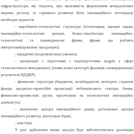
інфраструктури, які свідчать, про можливість формування конкурентних
переваг регіону та сприяють розвитку його інноваційного потенціалу
необхідно віднести:
- виробничо-технологічні структури (технопарки, наукові парки,
інноваційно-технологічні центри, бізнес-інкубатори, інноваційно-
технологічні та інжинірингові фірми, фірми, що роблять
імпортозаміщувальну продукцію);
- юридичні (податкові) консультанти;
- організації з підготовки і перепідготовки кадрів у сфері
технологічного менеджменту (поява нової категорії фахівців з комерціалізації
результатів НДДКР);
- фінансові структури (бюджетні, позабюджетні, венчурні, страхові
фонди, кредитно-гарантійні організації небанківського сектора, банки,
фінансово-промислові групи, орієнтовані на технологічну інноваційну
діяльність);
- аналітичні центри інноваційного ринку, регіональні центри
інноваційного розвитку, віртуальні біржі;
- кластери.
У разі здійснення низки заходів буде забезпечуватись реалізація