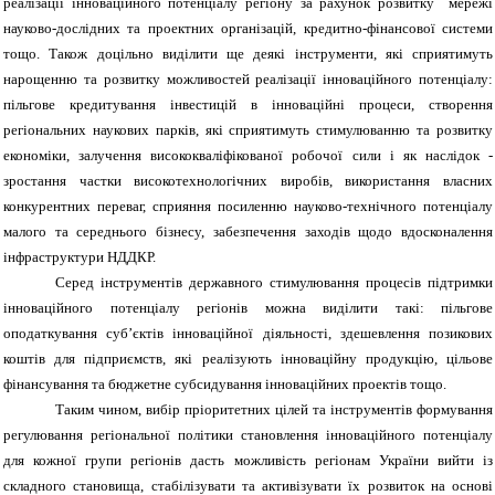
реалізації інноваційного потенціалу регіону за рахунок розвитку мережі
науково-дослідних та проектних організацій, кредитно-фінансової системи
тощо. Також доцільно виділити ще деякі інструменти, які сприятимуть
нарощенню та розвитку можливостей реалізації інноваційного потенціалу:
пільгове кредитування інвестицій в інноваційні процеси, створення
регіональних наукових парків, які сприятимуть стимулюванню та розвитку
економіки, залучення висококваліфікованої робочої сили і як наслідок -
зростання частки високотехнологічних виробів, використання власних
конкурентних переваг, сприяння посиленню науково-технічного потенціалу
малого та середнього бізнесу, забезпечення заходів щодо вдосконалення
інфраструктури НДДКР.
Серед інструментів державного стимулювання процесів підтримки
інноваційного потенціалу регіонів можна виділити такі: пільгове
оподаткування суб’єктів інноваційної діяльності, здешевлення позикових
коштів для підприємств, які реалізують інноваційну продукцію, цільове
фінансування та бюджетне субсидування інноваційних проектів тощо.
Таким чином, вибір пріоритетних цілей та інструментів формування
регулювання регіональної політики становлення інноваційного потенціалу
для кожної групи регіонів дасть можливість регіонам України вийти із
складного становища, стабілізувати та активізувати їх розвиток на основі