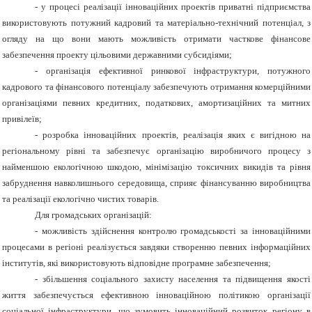
- у процесі реалізації інноваційних проектів приватні підприємства
використовують потужний кадровий та матеріально-технічний потенціал, з
огляду на що вони мають можливість отримати часткове фінансове
забезпечення проекту цільовими державними субсидіями;
- організація ефективної ринкової інфраструктури, потужного
кадрового та фінансового потенціалу забезпечують отримання комерційними
організаціями певних кредитних, податкових, амортизаційних та митних
привілеїв;
- розробка інноваційних проектів, реалізація яких є вигідною на
регіональному рівні та забезпечує організацію виробничого процесу з
найменшою екологічною шкодою, мінімізацію токсичних викидів та рівня
забруднення навколишнього середовища, сприяє фінансуванню виробництва
та реалізації екологічно чистих товарів.
Для громадських організацій:
- можливість здійснення контролю громадськості за інноваційними
процесами в регіоні реалізується завдяки створенню певних інформаційних
інститутів, які використовують відповідне програмне забезпечення;
- збільшення соціального захисту населення та підвищення якості
життя забезпечується ефективною інноваційною політикою організації
соціальної інфраструктури, що зумовить інноваційний розвиток регіону в