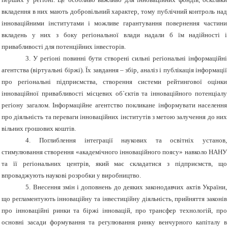
вкладення в них мають добровільний характер, тому публічний контроль над
інноваційними інститутами і можливе гарантування повернення частини
вкладень у них з боку регіональної влади надали б їм надійності і
привабливості для потенційних інвесторів.
3. У регіоні повинні бути створені сильні регіональні інформаційні
агентства (віртуальні біржі). Їх завдання – збір, аналіз і публікація інформації
про регіональні підприємства, створення системи рейтингової оцінки
інноваційної привабливості місцевих об`єктів та інноваційного потенціалу
регіону загалом. Інформаційне агентство покликане інформувати населення
про діяльність та переваги інноваційних інститутів з метою залучення до них
вільних грошових коштів.
4. Поглиблення інтеграції наукових та освітніх установ,
стимулювання створення «академічного інноваційного поясу» навколо НАНУ
та її регіональних центрів, який має складатися з підприємств, що
впроваджують наукові розробки у виробництво.
5. Внесення змін і доповнень до деяких законодавчих актів України,
що регламентують інноваційну та інвестиційну діяльність, прийняття законів
про інноваційні ринки та біржі інновацій, про трансфер технологій, про
основні засади формування та регулювання ринку венчурного капіталу в