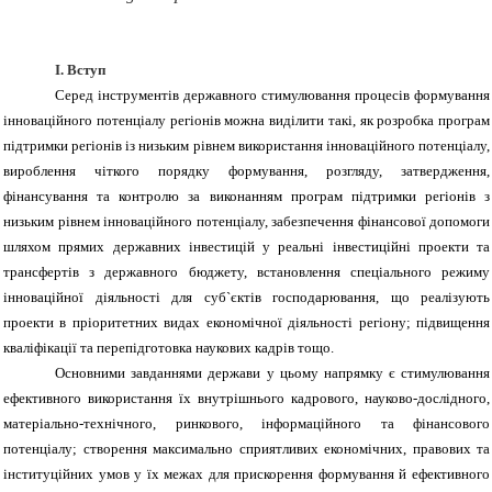
I
. Вступ
Серед інструментів державного стимулювання процесів формування
інноваційного потенціалу регіонів можна виділити такі, як розробка програм
підтримки регіонів із низьким рівнем використання інноваційного потенціалу,
вироблення чіткого порядку формування, розгляду, затвердження,
фінансування та контролю за виконанням програм підтримки регіонів з
низьким рівнем інноваційного потенціалу, забезпечення фінансової допомоги
шляхом прямих державних інвестицій у реальні інвестиційні проекти та
трансфертів з державного бюджету, встановлення спеціального режиму
інноваційної діяльності для суб`єктів господарювання, що реалізують
проекти в пріоритетних видах економічної діяльності регіону; підвищення
кваліфікації та перепідготовка наукових кадрів тощо.
Основними завданнями держави у цьому напрямку є стимулювання
ефективного використання їх внутрішнього кадрового, науково-дослідного,
матеріально-технічного, ринкового, інформаційного та фінансового
потенціалу; створення максимально сприятливих економічних, правових та
інституційних умов у їх межах для прискорення формування й ефективного