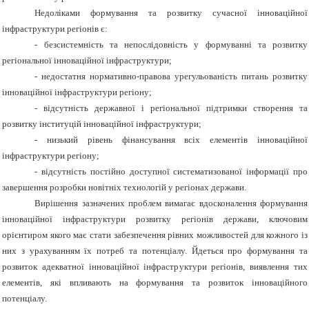
Недоліками формування та розвитку сучасної інноваційної
інфраструктури регіонів є:
- безсистемність та непослідовність у формуванні та розвитку
регіональної інноваційної інфраструктури;
- недостатня нормативно-правова урегульованість питань розвитку
інноваційної інфраструктури регіону;
- відсутність державної і регіональної підтримки створення та
розвитку інституцій інноваційної інфраструктури;
- низький рівень фінансування всіх елементів інноваційної
інфраструктури регіону;
- відсутність постійно доступної систематизованої інформації про
завершення розробки новітніх технологій у регіонах держави.
Вирішення зазначених проблем вимагає вдосконалення формування
інноваційної інфраструктури розвитку регіонів держави, ключовим
орієнтиром якого має стати забезпечення рівних можливостей для кожного із
них з урахуванням їх потреб та потенціалу. Йдеться про формування та
розвиток адекватної інноваційної інфраструктури регіонів, виявлення тих
елементів, які впливають на формування та розвиток інноваційного
потенціалу.