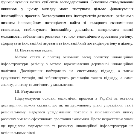
функціонування нових суб`єктів господарювання. Основним стимулюючим
чинником у цьому випадку може виступати цільове фінансування
інноваційних проектів. Застосування цих інструментів дозволить регіонам з
низьким інноваційним потенціалом вийти зі складного економічного
становища, стабілізувати інноваційну діяльність, використати наявні
можливості; забезпечити розвиток «точок» економічного зростання регіону;
сформувати інноваційні переваги та інноваційний потенціал регіону в цілому.
IІ. Постановка задачі
Метою статті є розгляд основних засад розвитку інноваційної
інфраструктури регіону з метою вдосконалення державної інноваційної
політики. Дослідження побудовано на системному підході, а також
сукупності методів, які забезпечують реалізацію такого підходу, а саме:
аналізу, синтезу та логічного узагальнення.
I
ІІ. Результати
Підсумовуючи основні економічні процеси в Україні за останнє
десятиріччя, можна сказати, що як на державному рівні управління, так і
регіональному відбулося усвідомлення потреби в інноваційному шляху
розвитку з метою ефективного зростання економіки. Проте недостатньо уваги
ще приділено формуванню та розвитку інноваційної інфраструктури на
регіональному рівні.