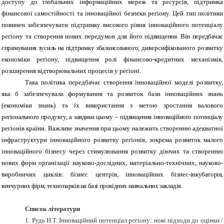
доступу до глобальних інформаційних мереж та ресурсів, підтримка
фінансової самостійності та інноваційної безпеки регіону. Цей тип політики
повинен забезпечувати підтримку високого рівня інноваційного потенціалу
регіону та створення нових передумов для його
підвищення. Він передбачає
спрямування зусиль на підтримку збалансованого
, диверсифікованого розвитку
економіки регіону, підвищення ролі фінансово-кредитних механізмів,
розширення відтворювальних процесів у регіоні.
Така політика передбачає створення інноваційної моделі розвитку,
яка б забезпечувала формування та розвиток бази інноваційних знань
(економіки знань) та їх використання з метою зростання валового
регіонального продукту, а завдяки цьому – підвищення інноваційного потенціалу
регіонів країни. Важливе значення при цьому належить створенню адекватної
інфраструктури інноваційного розвитку регіонів, зокрема розвиток малого
інноваційного бізнесу через стимулювання розвитку діючих та створенню
нових форм організації науково-дослідних, матеріально-технічних, науково-
виробничих циклів: бізнес центрів, інноваційних бізнес-
інкубаторів,
венчурних фірм, технопарків на базі провідних навчальних закладів.
Список літератури
1. Рудь Н.Т. Інноваційний потенціал регіону: нові підходи до оцінки /