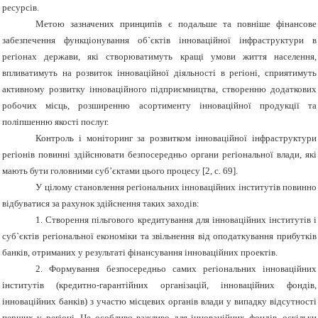
ресурсів.
Метою зазначених принципів є подальше та повніше фінансове
забезпечення функціонування об`єктів інноваційної інфраструктури в
регіонах держави, які створюватимуть кращі умови життя населення,
впливатимуть на розвиток інноваційної діяльності в регіоні, сприятимуть
активному розвитку інноваційного підприємництва, створенню додаткових
робочих місць, розширенню асортименту інноваційної продукції та
поліпшенню якості послуг.
Контроль і моніторинг за розвитком інноваційної інфраструктури
регіонів повинні здійснювати безпосередньо органи регіональної влади, які
мають бути головними суб’єктами цього процесу [2, с. 69].
У цілому становлення регіональних інноваційних інститутів повинно
відбуватися за рахунок здійснення таких заходів:
1. Створення пільгового кредитування для інноваційних інститутів і
суб`єктів регіональної економіки та звільнення від оподаткування прибутків
банків, отриманих у результаті фінансування інноваційних проектів.
2. Формування безпосередньо самих регіональних інноваційних
інститутів (кредитно-гарантійних організацій, інноваційних фондів,
інноваційних банків) з участю місцевих органів влади у випадку відсутності
перших у регіоні. Це особливо важливо для інноваційних фондів, оскільки