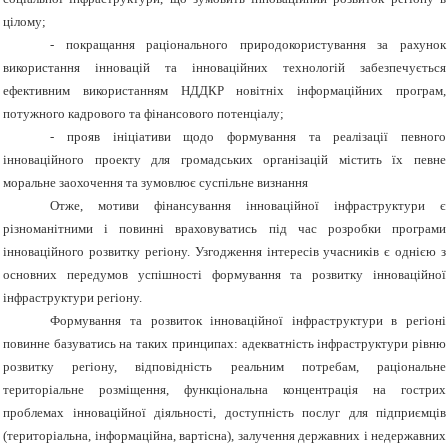
цілому;
- покращання раціонального природокористування за рахунок
використання інновацій та інноваційних технологій забезпечується
ефективним використанням НДДКР новітніх інформаційних програм,
потужного кадрового та фінансового потенціалу;
- прояв ініціативи щодо формування та реалізації певного
інноваційного проекту для громадських організацій містить їх певне
моральне заохочення та зумовлює суспільне визнання
Отже, мотиви фінансування інноваційної інфраструктури є
різноманітними і повинні враховуватись під час розробки програми
інноваційного розвитку регіону. Узгодження інтересів учасників є однією з
основних передумов успішності формування та розвитку інноваційної
інфраструктури регіону.
Формування та розвиток інноваційної інфраструктури в регіоні
повинне базуватись на таких принципах: адекватність інфраструктури рівню
розвитку регіону, відповідність реальним потребам, раціональне
територіальне розміщення, функціональна концентрація на гострих
проблемах інноваційної діяльності, доступність послуг для підприємців
(територіальна, інформаційна, вартісна), залучення державних і недержавних