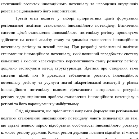
ефективний розвиток інноваційного потенціалу та нарощення внутрішніх
резервів раціонального його використання.
Третій етап полягає у виборі пріоритетних цілей формування
регіональної політики становлення інноваційного потенціалу. Визначення
системи цілей становлення інноваційного потенціалу регіону пропонуємо
здійснити на основі аналізу стану та динаміки становлення інноваційного
потенціалу регіону за певний період. При розробці регіональної політики
становлення інноваційного потенціалу, який повинний передбачати систему
кількісних і якісних характеристик перспективного стану розвитку регіону,
доцільно застосувати метод структуризації. Йдеться про створення такої
системи цілей, яка б дозволила забезпечити розвиток інноваційного
потенціалу регіону та усунути значні міжрегіональні асиметрії у рівнях
інноваційного потенціалу шляхом ефективного використання ресурсів
регіону задля вирішення проблем становлення інноваційного потенціалу в
регіоні та його нарощування у майбутньому.
Слід відзначити, що пріоритетні напрямки формування регіональної
політики становлення інноваційного потенціалу мають визначатися як такі,
що здатні повною мірою відобразити особливості інноваційного розвитку
кожного регіону держави. Кожен регіон держави повинен віднайти ті «точки