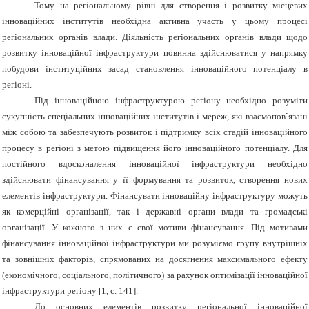
Тому на регіональному рівні для створення і розвитку місцевих
інноваційних інститутів необхідна активна участь у цьому процесі
регіональних органів влади. Діяльність регіональних органів влади щодо
розвитку інноваційної інфраструктури повинна здійснюватися у напрямку
побудови інституційних засад становлення інноваційного потенціалу в
регіоні.
Під інноваційною інфраструктурою регіону необхідно розуміти
сукупність спеціальних інноваційних інститутів і мереж, які взаємопов`язані
між собою та забезпечують розвиток і підтримку всіх стадій інноваційного
процесу в регіоні з метою підвищення його інноваційного потенціалу. Для
постійного вдосконалення інноваційної інфраструктури необхідно
здійснювати фінансування у її формування та розвиток, створення нових
елементів інфраструктури. Фінансувати інноваційну інфраструктуру можуть
як комерційні організації, так і державні органи влади та громадські
організації. У кожного з них є свої мотиви фінансування. Під мотивами
фінансування інноваційної інфраструктури ми розуміємо групу внутрішніх
та зовнішніх факторів, спрямованих на досягнення максимального ефекту
(економічного, соціального, політичного) за рахунок оптимізації інноваційної
інфраструктури регіону [1, с. 141].
До основних елементів розвитку регіональної інноваційної