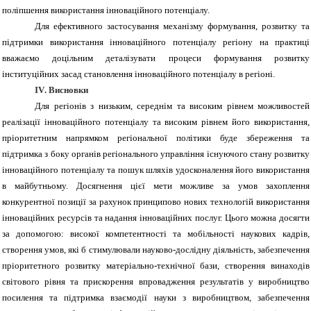
поліпшення використання інноваційного потенціалу.
Для ефективного застосування механізму формування, розвитку та
підтримки використання інноваційного потенціалу регіону на практиці
вважаємо доцільним деталізувати процеси формування розвитку
інституційних засад становлення інноваційного потенціалу в регіоні.
IV
. Висновки
Для регіонів з низьким, середнім та високим рівнем можливостей
реалізації інноваційного потенціалу та високим рівнем його використання,
пріоритетним напрямком регіональної політики буде збереження та
підтримка з боку органів регіонального управління існуючого стану розвитку
інноваційного потенціалу та пошук шляхів удосконалення його використання
в майбутньому. Досягнення цієї мети можливе за умов захоплення
конкурентної позиції за рахунок принципово нових технологій використання
інноваційних ресурсів та надання інноваційних послуг. Цього можна досягти
за допомогою: високої компетентності та мобільності наукових кадрів,
створення умов, які б стимулювали науково-дослідну діяльність, забезпечення
пріоритетного розвитку матеріально-технічної бази, створення винаходів
світового рівня та прискорення впровадження результатів у виробництво
посилення та підтримка взаємодії науки з виробництвом, забезпечення