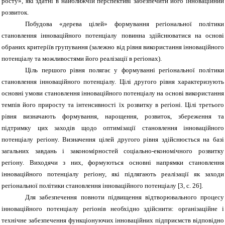
росту», які здатні в найближчій перспективі забезпечити його інноваційний
розвиток.
Побудова «дерева цілей» формування регіональної політики
становлення інноваційного потенціалу повинна здійснюватися на основі
обраних критеріїв групування (залежно від рівня використання інноваційного
потенціалу та можливостями його реалізації в регіонах).
Ціль першого рівня полягає у формуванні регіональної політики
становлення інноваційного потенціалу. Цілі другого рівня характеризують
основні умови становлення інноваційного потенціалу на основі використання
темпів його приросту та інтенсивності їх розвитку в регіоні. Цілі третього
рівня визначають формування, нарощення, розвиток, збереження та
підтримку цих заходів щодо оптимізації становлення інноваційного
потенціалу регіону. Визначення цілей другого рівня здійснюється на базі
загальних завдань і закономірностей соціально-економічного розвитку
регіону. Виходячи з них, формуються основні напрямки становлення
інноваційного потенціалу регіону, які підлягають реалізації як заходи
регіональної політики становлення інноваційного потенціалу [3, с. 26].
Для забезпечення повноти підвищення відтворювального процесу
інноваційного потенціалу регіонів необхідно здійснити: організаційне і
технічне забезпечення функціонуючих інноваційних підприємств відповідно