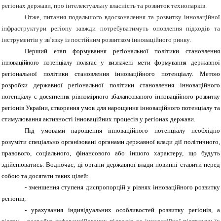
регіонах держави, про інтелектуальну власність та розвиток технопарків.
Отже, питання подальшого вдосконалення та розвитку інноваційної
інфраструктури регіону завжди потребуватимуть оновлення підходів та
інструментів у зв’язку із постійним розвитком інноваційного ринку.
Перший етап формування регіональної політики становлення
інноваційного потенціалу полягає у визначені мети формування
державної
регіональної політики становлення інноваційного потенціалу. Метою
розробки державної регіональної політики становлення інноваційного
потенціалу є досягнення рівномірного збалансованого інноваційного розвитку
регіонів України, створення умов для нарощення інноваційного потенціалу та
стимулювання активності інноваційних процесів у регіонах держави.
Під умовами нарощення інноваційного потенціалу необхідно
розуміти спеціально організовані органами державної влади дії політичного,
правового, соціального, фінансового або іншого характеру, що будуть
здійснюватись. Водночас, ці органи державної влади повинні ставити перед
собою та досягати таких цілей:
- зменшення ступеня диспропорцій у рівнях інноваційного розвитку
регіонів;
- урахування індивідуальних особливостей розвитку регіонів, а