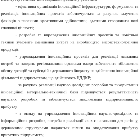
- ефективна організація інноваційної інфраструктури, формування та
реалізація інноваційних проектів забезпечується за рахунок залучення
фахівців з високими креативними здібностями, здатними створювати нові
споживчі цінності;
- розробка та впровадження інноваційних проектів та новітньої
техніки зумовить зменшення витрат на виробництво високотехнологічної
продукції;
- упровадження інноваційних проектів для реалізації нагальних
потреб та завдань регіональними органами влади забезпечить збільшення
обсягу дотацій та субсидій з державного бюджету на здійснення інноваційної
діяльності підприємствам, що здійснюють НДДКР;
- за рахунок реалізації науково-дослідних розробок та використання
інноваційної матеріально-технічної бази підвищується результативність
наукових розробок та забезпечується максимізація підприємницького
прибутку;
- з огляду на упровадження інноваційних науково-дослідних та
інформаційних розробок, потреба в реалізації яких є нагальною для регіону,
державними структурами надаються пільги на оподаткування прибутку
приватних підприємств;