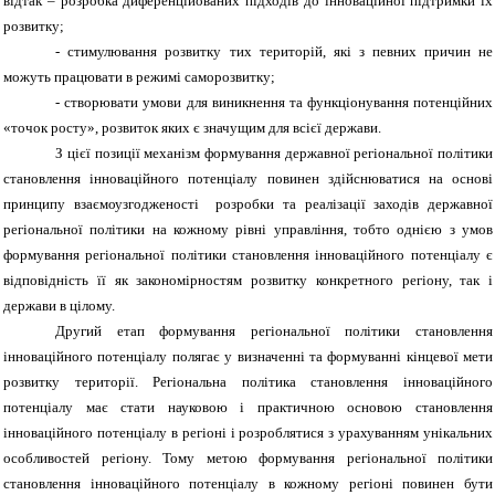
відтак – розробка диференційованих підходів до інноваційної підтримки їх
розвитку;
- стимулювання розвитку тих територій, які з певних причин не
можуть працювати в режимі саморозвитку;
- створювати умови для виникнення та функціонування потенційних
«точок росту», розвиток яких є значущим для всієї держави.
З цієї позиції механізм формування державної регіональної політики
становлення інноваційного потенціалу повинен здійснюватися на основі
принципу взаємоузгодженості розробки та реалізації заходів державної
регіональної політики на кожному рівні управління, тобто однією з умов
формування регіональної політики становлення інноваційного потенціалу є
відповідність її як закономірностям розвитку конкретного регіону, так і
держави в цілому.
Другий етап формування регіональної політики становлення
інноваційного потенціалу полягає у визначенні та формуванні кінцевої мети
розвитку території. Регіональна політика становлення інноваційного
потенціалу має стати науковою і практичною основою становлення
інноваційного потенціалу в регіоні і розроблятися з урахуванням унікальних
особливостей регіону. Тому метою формування регіональної політики
становлення інноваційного потенціалу в кожному регіоні повинен бути