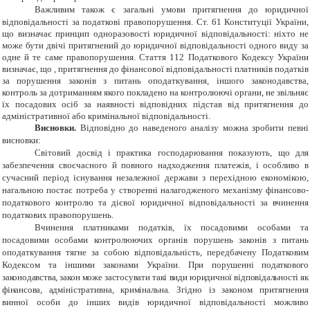
Важливим також є загальні умови притягнення до юридичної
відповідальності за податкові правопорушення.
Ст. 61 Конституції України,
що визначає принцип одноразовості юридичної відповідальності: ніхто не
може бути двічі притягнений до юридичної відповідальності одного виду за
одне й те саме правопорушення. Стаття 112 Податкового Кодексу України
визначає, що ,
п
ритягнення до фінансової відповідальності платників податків
за порушення законів з питань оподаткування, іншого законодавства,
контроль за дотриманням якого покладено на контролюючі органи, не звільняє
їх посадових осіб за наявності відповідних підстав від притягнення до
адміністративної або кримінальної відповідальності.
Висновки.
Відповідно до наведеного аналізу можна зробити певні
висновки:
Світовий досвід і практика господарювання показують, що для
забезпечення своєчасного й повного надходження платежів, і особливо в
сучасний період існування незалежної держави з перехідною економікою,
нагальною постає потреба у створенні налагодженого механізму фінансово-
податкового контролю та дієвої юридичної відповідальності за вчинення
податкових правопорушень.
Вчинення платниками податків, їх посадовими особами та
посадовими особами контролюючих органів порушень законів з питань
оподаткування тягне за собою відповідальність, передбачену Податковим
Кодексом та іншими законами України.
При
порушенні податкового
законодавства, закон може застосувати такі види юридичної відповідальності як
фінансова,
адміністративна, кримінальна.
Згідно із законом притягнення
винної особи до інших видів юридичної відповідальності можливо