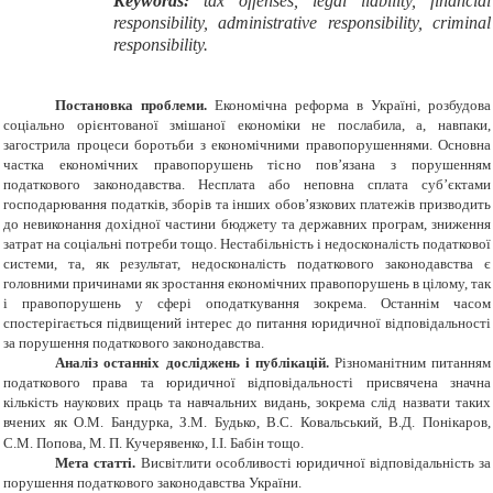
Keywords:
tax offenses, legal liability, financial
responsibility, administrative responsibility, criminal
responsibility.
Постановка проблеми.
Економічна реформа в Україні, розбудова
соціально орієнтованої змішаної економіки не послабила, а, навпаки,
загострила процеси боротьби з економічними правопорушеннями. Основна
частка економічних правопорушень тісно пов’язана з порушенням
податкового законодавства. Несплата або неповна сплата суб’єктами
господарювання податків, зборів та інших обов’язкових платежів призводить
до невиконання дохідної частини бюджету та державних програм, зниження
затрат на соціальні потреби тощо. Нестабільність і недосконалість податкової
системи, та, як результат, недосконалість податкового законодавства є
головними причинами як зростання економічних правопорушень в цілому, так
і правопорушень у сфері оподаткування зокрема. Останнім часом
спостерігається підвищений інтерес до питання юридичної відповідальності
за порушення податкового законодавства.
Аналіз останніх досліджень і публікацій.
Різноманітним питанням
податкового права та юридичної відповідальності присвячена значна
кількість наукових праць та навчальних видань, зокрема слід назвати таких
вчених як
О.М. Бандурка,
З.М. Будько, B.C. Ковальський,
В.Д. Понікаров,
С.М. Попова,
М. П. Кучерявенко,
І.І. Бабін тощо.
Мета статті.
Висвітлити особливості юридичної відповідальність за
порушення податкового законодавства України.