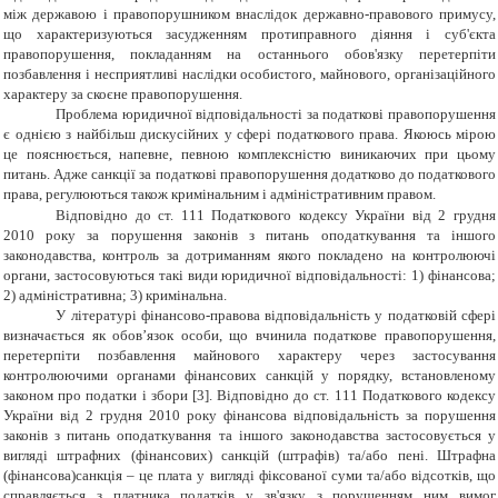
між державою і правопорушником внаслідок державно-правового примусу,
що характеризуються засудженням протиправного діяння і суб'єкта
правопорушення, покладанням на останнього обов'язку перетерпіти
позбавлення і несприятливі наслідки особистого, майнового, організаційного
характеру за скоєне правопорушення.
Проблема юридичної відповідальності за податкові правопорушення
є однією з найбільш дискусійних у сфері податкового права. Якоюсь мірою
це пояснюється, напевне, певною комплексністю виникаючих при цьому
питань. Адже санкції за податкові правопорушення додатково до податкового
права, регулюються також кримінальним і адміністративним правом.
Відповідно до ст. 111 Податкового кодексу України
від 2 грудня
2010 року за порушення законів з питань оподаткування та іншого
законодавства, контроль за дотриманням якого покладено на контролюючі
органи, застосовуються такі види юридичної відповідальності: 1)
фінансова;
2)
адміністративна; 3)
кримінальна.
У літературі фінансово-правова відповідальність у податковій сфері
визначається як обов’язок особи, що вчинила податкове правопорушення,
перетерпіти позбавлення майнового характеру через застосування
контролюючими органами фінансових санкцій у порядку, встановленому
законом про податки і збори [
3
]. Відповідно до ст. 111 Податкового кодексу
України від 2 грудня 2010 року ф
інансова відповідальність за порушення
законів з питань оподаткування та іншого законодавства застосовується у
вигляді штрафних (фінансових) санкцій (штрафів) та/або пені.
Штрафна
(фінансова)санкція – це плата у вигляді фіксованої суми та/або відсотків, що
справляється з платника податків у зв'язку з порушенням ним вимог