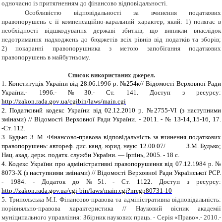
одночасно із притягненням до фінансово відповідальності.
Особливістю відповідальності за вчинення податкових
правопорушень є її компенсаційно-каральний характер, який: 1) полягає в
необхідності відшкодування державі збитків, що виникли внаслідок
недотримання надходжень до бюджетів всіх рівнів від податків та зборів;
2) покаранні правопорушника з метою запобігання податкових
правопорушень в майбутньому.
Список використаних джерел.
1
.
Конституція України від
28.06.1996
р. №254к// Відомості Верховної Ради
України.-
1996.- №30.-
Ст.
141.
Доступ з ресурсу:
http
://
zakon
.
rada
.
gov
.
ua
/
cgibin
/
laws
/
main
.
cgi
2. Податковий кодекс України від 02.12.2010
p
. №2755-
VI
(з наступними
змінами) // Відомості Верховної Ради України. - 2011. - № 13-14,.15-16, 17.
-Ст. 112.
3. Будько 3. М. Фінансово-правова відповідальність за вчинення податкових
правопорушень: автореф. дис. канд. юрид. наук: 12.00.07/ З.М. Будько;
Нац. акад. держ. податк. служби України. — Ірпінь, 2005. - 18 с.
4. Кодекс України про адміністративні правопорушення від 07.12.1984 р. №
8073-Х (з наступними змінами) // Відомості Верховної Ради Української
PCP.
- 1984. - Додаток до №51. - Ст. 1122. Доступ з ресурсу:
http://zakon.rada.gov.ua/cgi-bin/laws/main.cgi?nregp80731-10
5. Трипольська М.І. Фінансово-правова та адміністративна відповідальність:
порівняльно-правова характеристика
//
Науковий вісник академії
муніципального управління: Збірник наукових праць.
-
Серія «Право».-
2010.-