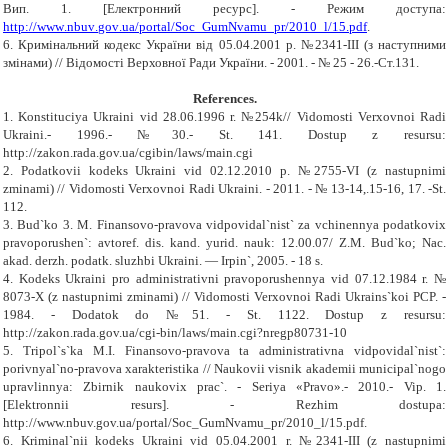
Вип.
1.
[Електронний ресурс]. - Режим
доступа:
http
://
www
.
nbuv
.
gov
.
ua
/
portal
/
Soc
_
GumNvamu
_
pr
/2010_
l
/15.
pdf
.
6. Кримінальний кодекс України від 05.04.2001 р. №2341-ІІІ (з наступними
змінами) // Відомості Верховної Ради України. - 2001. - № 25 - 26.-Ст.131.
References
.
1. Konstituciya Ukraini vid 28.06.1996 r. №254k// Vidomosti Verxovnoi Radi
Ukraini.- 1996.- №30.- St. 141. Dostup z resursu:
http://zakon.rada.gov.ua/cgibin/laws/main.cgi
2. Podatkovii kodeks Ukraini vid 02.12.2010 p. №2755-VI (z nastupnimi
zminami) // Vidomosti Verxovnoi Radi Ukraini. - 2011. - № 13-14,.15-16, 17. -St.
112.
3. Bud`ko 3. M. Finansovo-pravova vidpovidal`nist` za vchinennya podatkovix
pravoporushen`: avtoref. dis. kand. yurid. nauk: 12.00.07/ Z.M. Bud`ko; Nac.
akad. derzh. podatk. sluzhbi Ukraini. — Irpin`, 2005. - 18 s.
4. Kodeks Ukraini pro administrativni pravoporushennya vid 07.12.1984 r. №
8073-X (z nastupnimi zminami) // Vidomosti Verxovnoi Radi Ukrains`koi PCP. -
1984. - Dodatok do №51. - St. 1122. Dostup z resursu:
http://zakon.rada.gov.ua/cgi-bin/laws/main.cgi?nregp80731-10
5. Tripol`s`ka M.I. Finansovo-pravova ta administrativna vidpovidal`nist`:
porivnyal`no-pravova xarakteristika // Naukovii visnik akademii municipal`nogo
upravlinnya: Zbirnik naukovix prac`. - Seriya «Pravo».- 2010.- Vip. 1.
[Elektronnii resurs]. - Rezhim dostupa:
http://www.nbuv.gov.ua/portal/Soc_GumNvamu_pr/2010_l/15.pdf.
6. Kriminal`nii kodeks Ukraini vid 05.04.2001 r. №2341-III (z nastupnimi