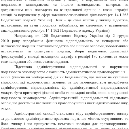
податкового законодавства та іншого законодавства, контроль за
дотриманням яких покладено на контролюючі органи, а також штрафні
санкції за порушення у сфері зовнішньоекономічної діяльності (ст. 14.1.265
Податкового кодексу України). Пеня – це сума коштів у вигляді відсотків,
нарахованих на суми грошових зобов'язань, не сплачених у встановлені
законодавством строки (ст. 14.1.162 Податкового кодексу України).
Наприклад, с
т. 120
Податкового Кодексу України від 2 грудня
2010 року передбачена фінансова відповідальність за неподання або
несвоєчасне подання платником податків або іншими особами, зобов'язаними
нараховувати та сплачувати податки, збори податкових декларацій
(розрахунків) у вигляді накладення штрафу в розмірі 170 гривень, за кожне
таке неподання або несвоєчасне подання.
Підставою адміністративної відповідальності за порушення
податкового законодавства є наявність адміністративного правопорушення –
винна (умисна чи необережна) дія чи бездіяльність, що зазіхає на суспільні
відносини, які охороняються законом, за що законодавством передбачена
адміністративна відповідальність. До адміністративної відповідальності
можуть бути притягнуті фізичні особи та посадові особи, винні в порушенні
податкового законодавства. Адміністративній відповідальності підлягають
особи, що досягли на час вчинення правопорушення шістнадцятирічного віку,
осудні.
Адміністративні санкції становлять міру адміністративного впливу
за допомогою адміністративно-правових норм, що містять осуд винного та
його вчинку і що припускають негативні наслідки для правопорушника.
Особливостями адміністративної відповідальності є: не тягне за собою