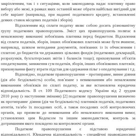
закріпленням, так і з ситуаціями, коли законодавець надає платнику право
вибору або межі, в рамках яких останній може обрати найбільш вигідний для
себе варіант (наприклад, при наданні податкового кредиту, встановленні
деяких ставок місцевих податків і зборів).
Відхиленням від сплати податку являє собою досить різноманітну
групу податкових правопорушень. Зміст цих правопорушень полягає в
неналежному виконанні зобов'язань платника перед бюджетом. Відхилення
від сплати податків, зборів, інших обов'язкових платежів може бути вчинене,
наприклад, шляхом неподання документів, пов'язаних із їх обчисленням і
сплатою до бюджетів чи державних цільових фондів (податкових декларацій,
розрахунків, бухгалтерських звітів і балансів тощо); приховування об'єктів
оподаткування; заниження сум податків, зборів, інших обов'язкових платежів;
приховування факту втрати підстав для одержання пільг з оподаткування і т.д.
Відповідно, податкове правопорушення – протиправне, винне діяння
(дія або бездіяльність) особи, пов’язане з невиконанням або неналежним
виконанням обов'язків по сплаті податку, за яке встановлена юридична
відповідальність. В ст. 109 Податкового кодексу України від 2 грудня
2010 року (з наступними змінами) [
2
] податкове правопорушення визначено
як протиправне діяння (дія чи бездіяльність) платників податків, податкових
агентів, та/або їх посадових осіб, а також посадових осіб контролюючих
органів, що призвели до невиконання або неналежного виконання вимог,
установлених цим Кодексом та іншим законодавством, контроль за
дотриманням якого покладено на контролюючі органи.
Податкове правопорушення є підставою юридичної
відповідальності. Юридична відповідальність
-
специфічні правовідносини