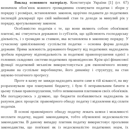
Виклад основного матеріалу.
Конституція України [
1
] (ст. 67)
визначила обов’язок кожного громадянина сплачувати податки і збори у
порядку і розмірах, встановлених законом, щорічно подавати до податкових
інспекцій декларації про свій майновий стан та доходи за минулий рік у
порядку, врегульованому законом.
Особливістю податків є те, що вони являють собою обов'язкові
платежі, які стягуються державою із суб'єктів, що здійснюють господарську
діяльність, і з громадян за ставкою, яка встановлена в законному порядку. У
сучасному цивілізованому суспільстві податки – основна форма доходів
держави. Пряма залежність державного бюджету від податкових надходжень
зробила юридичну відповідальність за податкові правопорушення однієї з
головних складових системи податкових правовідносин. Крім цієї фінансової
функції податковий механізм використовується для економічного впливу
держави на суспільне виробництво, його динаміку і структуру, на стан
науково-технічного прогресу.
Проте в казну не завжди надходять кошти саме в тій кількості, на яку
розраховували при плануванні бюджету, і було б неправильним бачити в
цьому тільки правопорушення, тобто невиконання платником своїх обов'язків.
Ми погоджуємось з думкою, що бюджети позбавляються надходжень за
рахунок двох процесів: правомірного обходу податку і відхилення від сплати
податків.
В основі правомірного обходу податку лежать шляхи і можливості
несплати податку, надані законодавцем, тобто обумовлені недосконалістю
законодавства. В даному випадку платник податку використовує прогалини
законодавства, що пов'язані як із недосконалістю податкових норм, їх