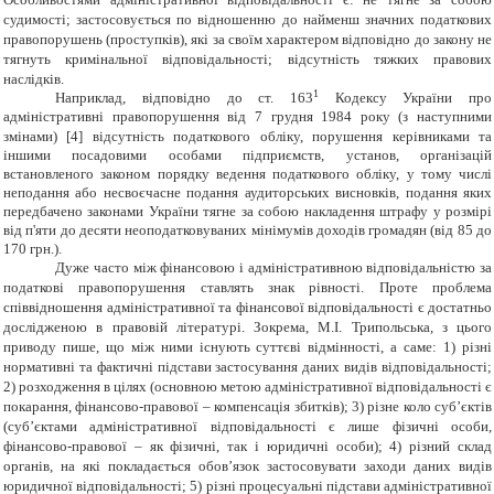
судимості; застосовується по відношенню до найменш значних податкових
правопорушень (проступків), які за своїм характером відповідно до закону не
тягнуть кримінальної відповідальності; відсутність тяжких правових
наслідків.
1
Наприклад, відповідно до ст.
163
Кодексу України про
адміністративні правопорушення від
7 грудня 1984 року (з наступними
змінами) [
4
]
в
ідсутність податкового обліку, порушення керівниками та
іншими посадовими особами підприємств, установ, організацій
встановленого законом порядку ведення податкового обліку, у тому числі
неподання або несвоєчасне подання аудиторських висновків, подання яких
передбачено законами України тягне
за собою накладення штрафу у розмірі
від п'яти до десяти неоподатковуваних мінімумів доходів громадян (від 85 до
170 грн.).
Дуже часто між фінансовою і адміністративною відповідальністю за
податкові правопорушення ставлять знак рівності. Проте проблема
співвідношення адміністративної та фінансової відповідальності є достатньо
дослідженою в правовій літературі. Зокрема, М.І. Трипольська, з цього
приводу пише, що між ними існують суттєві відмінності, а саме: 1) різні
нормативні та фактичні підстави застосування даних видів відповідальності;
2) розходження в цілях (основною метою адміністративної відповідальності є
покарання, фінансово-правової – компенсація збитків); 3) різне коло суб’єктів
(суб’єктами адміністративної відповідальності є лише фізичні особи,
фінансово-правової – як фізичні, так і юридичні особи); 4) різний склад
органів, на які покладається обов’язок застосовувати заходи даних видів
юридичної відповідальності; 5) різні процесуальні підстави адміністративної