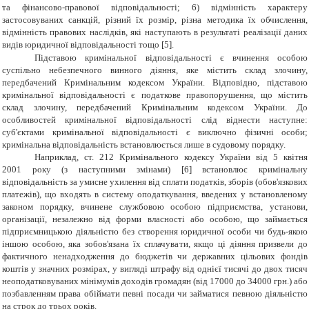
та фінансово-правової відповідальності; 6) відмінність характеру
застосовуваних санкцій, різний їх розмір, різна методика їх обчислення,
відмінність правових наслідків, які наступають в результаті реалізації даних
видів юридичної відповідальності тощо [5].
Підставою кримінальної відповідальності є вчинення особою
суспільно небезпечного винного діяння, яке містить склад злочину,
передбачений Кримінальним кодексом України. Відповідно, підставою
кримінальної відповідальності є податкове правопорушення, що містить
склад злочину, передбачений Кримінальним кодексом України. До
особливостей кримінальної відповідальності слід віднести наступне:
суб'єктами кримінальної відповідальності є виключно фізичні особи;
кримінальна відповідальність встановлюється лише в судовому порядку.
Наприклад, ст. 212 Кримінального кодексу України від 5 квітня
2001 року (з наступними змінами) [6] встановлює кримінальну
відповідальність за у
мисне ухилення від сплати податків, зборів (обов'язкових
платежів), що входять в систему оподаткування, введених у встановленому
законом порядку, вчинене службовою особою підприємства, установи,
організації, незалежно від форми власності або особою, що займається
підприємницькою діяльністю без створення юридичної особи чи будь-якою
іншою особою, яка зобов'язана їх сплачувати, якщо ці діяння призвели до
фактичного ненадходження до бюджетів чи державних цільових фондів
коштів у значних розмірах, у вигляді штрафу від однієї тисячі до двох тисяч
неоподатковуваних мінімумів доходів громадян (від 17000 до 34000 грн.) або
позбавленням права обіймати певні посади чи займатися певною діяльністю
на строк до трьох років.