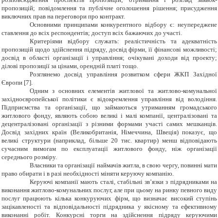
пропозицій; повідомлення та публічне оголошення рішення; присудження
виключних прав на переговори про контракт.
Основними принципами конкурентного відбору є: неупереджене
ставлення до всіх респондентів; доступ всіх бажаючих до участі.
Критеріями відбору служать: реалістичність та адекватність
пропозицій щодо здійснення підряду, досвід фірми, її фінансові можливості;
досвід в області організації і управління; очікувані доходи від проекту;
ділові пропозиції за цінами, орендній платі тощо.
Розглянемо досвід управління розвитком сфери ЖКП Західної
Європи [7].
Одним з основних елементів житлової та житлово-комунальної
західноєвропейської політики є відокремлення управління від володіння.
Підприємства та організації, що займаються утриманням громадського
житлового фонду, являють собою великі і малі компанії, централізовані та
децентралізовані організації з різними формами участі самих мешканців.
Досвід західних країн (Великобританія, Німеччина, Швеція) показує, що
великі структури (наприклад, більше 20 тис. квартир) менш відповідають
сучасним вимогам по експлуатації житлового фонду, ніж організації
середнього розміру.
Власники та організації наймачів житла, в свою чергу, повинні мати
право обирати і в разі необхідності міняти керуючу компанію.
Керуючі компанії мають сталі, стабільні зв’язки з підрядниками на
виконання житлово-комунальних послуг, але при цьому на ринку певного виду
послуг працюють кілька конкуруючих фірм, що визначає високий ступінь
зацікавленості та відповідальності підрядника у якісному та ефективному
виконанні робіт. Конкурсні торги на здійснення підряду керуючими