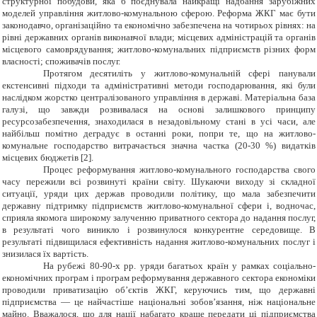
структурної побудови, яка б поєднувала найкращі надбання зарубіжних
моделей управління житлово-комунальною сферою. Реформа ЖКГ має бути
законодавчо, організаційно та економічно забезпечена на чотирьох рівнях: на
рівні державних органів виконавчої влади; місцевих адміністрацій та органів
місцевого самоврядування; житлово-комунальних підприємств різних форм
власності; споживачів послуг.
Протягом десятиліть у житлово-комунальній сфері панували
екстенсивні підходи та адміністративні методи господарювання, які були
наслідком жорстко централізованого управління в державі. Матеріальна база
галузі, що завжди розвивалася на основі залишкового принципу
ресурсозабезпечення, знаходилася в незадовільному стані в усі часи, але
найбільш помітно деградує в останні роки, попри те, що на житлово-
комунальне господарство витрачається значна частка (20-30 %) видатків
місцевих бюджетів [2].
Процес реформування житлово-комунального господарства свого
часу пережили всі розвинуті країни світу. Шукаючи виходу зі складної
ситуації, уряди цих держав проводили політику, що мала забезпечити
державну підтримку підприємств житлово-комунальної сфери і, водночас,
сприяла якомога широкому залученню приватного сектора до надання послуг,
в результаті чого виникло і розвинулося конкурентне середовище. В
результаті підвищилася ефективність надання житлово-комунальних послуг і
знизилася їх вартість.
На рубежі 80-90-х рр. уряди багатьох країн у рамках соціально-
економічних програм і програм реформування державного сектора економіки
проводили приватизацію об’єктів ЖКГ, керуючись тим, що державні
підприємства — це найчастіше національні зобов’язання, ніж національне
майно. Вважалося, що для нації набагато краще передати ці підприємства