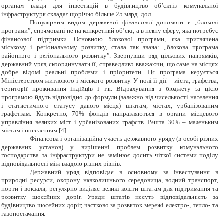
органам влади для інвестицій в будівництво об’єктів комунальної
інфраструктури складає щорічно більше 25 млрд. дол.
Популярним видом державної фінансової допомоги є „блокові
програми”, спрямовані не на конкретний об’єкт, а в певну сферу, яка потребує
фінансової підтримки. Основною блокової програми, яка присвячена
міському і регіональному розвитку, стала так звана: „блокова програма
районного і регіонального розвитку”. Звернувши ряд цільових напрямків,
державний уряд скоординувати її, справедливо вважаючи, що саме на місцях
добре відомі реальні проблеми і пріоритети. Ця програма керується
Міністерством житлового і міського розвитку. У полі її дії – міста, графства,
території проживання індійців і т.п. Відрахування з бюджету за цією
програмою йдуть відповідно до формули (залежно від чисельності населення
і статистичного статусу даного місця) штатам, містах, урбанізованим
графствам. Конкретно, 70% фондів направляються в органи місцевого
управління великих міст і урбанізованих графств. Решта 30% – маленьким
містам і поселенням [4].
Фінансова і організаційна участь державного уряду (в особі різних
державних установ) у вирішенні проблем розвитку комунального
господарства та інфраструктури не замінює досить чіткої системи поділу
відповідальності між владою різних рівнів.
Державний уряд відповідає в основному за інвестування в
природні ресурси, охорону навколишнього середовища, водний транспорт,
порти і вокзали, регулярно виділяє великі кошти штатам для підтримання та
розвитку шосейних доріг. Уряди штатів несуть відповідальність за
будівництво шосейних доріг, частково за розвиток мережі електро-, тепло- та
газопостачання.