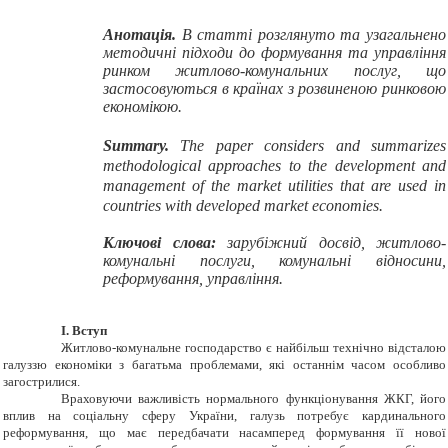
Анотація.
В статті розглянуто та узагальнено
методичні підходи до формування та управління
ринком житлово-комунальних послуг, що
застосовуються в країнах з розвиненою ринковою
економікою.
Summary.
The paper considers and summarizes
methodological approaches to the development and
management of the market utilities that are used in
countries with developed market economies.
Ключові слова:
зарубіжний досвід, житлово-
комунальні послуги, комунальні відносини,
реформування, управління.
І. Вступ
Житлово-комунальне господарство є найбільш технічно відсталою
галуззю економіки з багатьма проблемами, які останнім часом особливо
загострилися.
Враховуючи важливість нормального функціонування ЖКГ, його
вплив на соціальну сферу України, галузь потребує кардинального
реформування, що має передбачати насамперед формування її нової