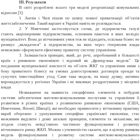
ІІІ. Результати
В світі розроблені всього три моделі реорганізації комунальних
відносин [3]:
1. Англія і Чилі пішли по шляху повної приватизації об’єктів
життєзабезпечення. Такий варіант в Україні навіть не розглядається.
2. У Німеччині застосовується схема, де підприємства галузі
стають акціонерними підприємствами, основним пакетом в яких володіє
муніципалітет. Вона до вітчизняних умов теж не підходить, оскільки бізнес не
ризикує „вкладатися” в підприємства, на яких через гіпервплив влади
неможливо сформувати ефективну приватну систему управління.
3. Залишається принцип, який, до речі, апробований в більшості
країн з ринковою економікою і відомий як „французька модель”. Це
поєднання муніципальної власності на об’єкти ЖКГ та управління ними з
боку приватного бізнесу на умовах довгострокових договорів оренди та
супутніх інвестиційних угод. Саме така модель, на нашу думку, активно
впроваджується у регіонах України і не викликає роздратування у місцевої
влади.
Незважаючи на наявність специфічних елементів в побудові
системи забезпечення житлово-комунальними послугами та управління її
розвитком в різних країнах з розвиненою ринковою економікою (США,
Німеччини, Японії, Швеції), які необхідно привносити у вітчизняну практику
вкрай обережно з урахуванням специфіки української економіки, стає
можливим виділити і деякі загальні принципи, елементи та механізми, які
згодом стануть невід’ємною частиною функціонування і розвитку
вітчизняного ринку ЖКП. Можна з упевненістю сказати, що в цілому ринкова
модель функціонування і розвитку системи житлово-комунального