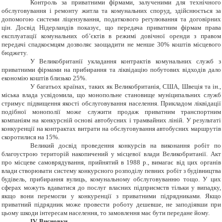
Контроль за приватними фірмами, залученими для технічного
обслуговування і ремонту житла та комунальних споруд, здійснюється за
допомогою системи ліцензування, податкового регулювання та договірних
цін. Досвід Нідерландів показує, що передача приватним фірмам права
експлуатації комунальних об’єктів в режимі довічної оренди з правом
передачі спадкоємцям дозволяє заощадити не менше 30% коштів місцевого
бюджету.
У Великобританії укладання контрактів комунальних служб з
приватними фірмами на прибирання та ліквідацію побутових відходів дало
економію коштів близько 25%.
У багатьох країнах, таких як Великобританія, США, Швеція та ін.,
міська влада усвідомила, що монопольне становище муніципальних служб
стримує підвищення якості обслуговування населення. Прикладом ліквідації
подібної монополії може служити продаж приватним транспортним
компаніям на конкурсній основі автобусних і трамвайних ліній. У результаті
конкуренції на контрактах витрати на обслуговування автобусних маршрутів
скоротилися на 15%.
Великий досвід проведення конкурсів на виконання робіт по
благоустрою територій накопичений у місцевої влади Великобританії. Акт
про місцеве самоврядування, прийнятий в 1988 р., вимагає від цих органів
влади створювати систему конкурсного розподілу певних робіт з будівництва
будівель, прибирання вулиць, комунальному обслуговуванню тощо. У цих
сферах можуть вдаватися до послуг власних підприємств тільки у випадку,
якщо вони перемогли у конкуренції з приватними підрядниками. Якщо
приватний підрядник може провести роботу дешевше, не заподіявши при
цьому шкоди інтересам населення, то замовлення має бути передане йому.
ІV. Висновки