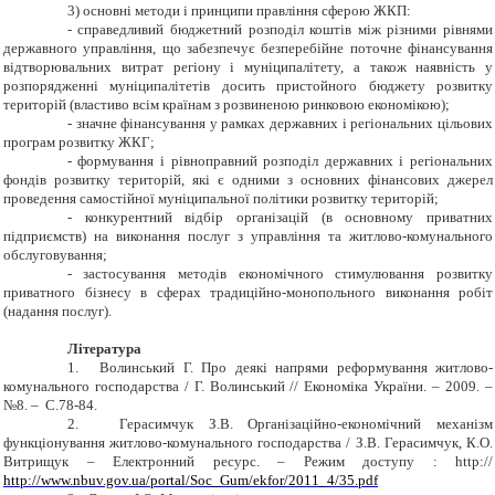
3) основні методи і принципи правління сферою ЖКП:
- справедливий бюджетний розподіл коштів між різними рівнями
державного управління, що забезпечує безперебійне поточне фінансування
відтворювальних витрат регіону і муніципалітету, а також наявність у
розпорядженні муніципалітетів досить пристойного бюджету розвитку
територій (властиво всім країнам з розвиненою ринковою економікою);
- значне фінансування у рамках державних і регіональних цільових
програм розвитку ЖКГ;
- формування і рівноправний розподіл державних і регіональних
фондів розвитку територій, які є одними з основних фінансових джерел
проведення самостійної муніципальної політики розвитку територій;
- конкурентний відбір організацій (в основному приватних
підприємств) на виконання послуг з управління та житлово-комунального
обслуговування;
- застосування методів економічного стимулювання розвитку
приватного бізнесу в сферах традиційно-монопольного виконання робіт
(надання послуг).
Література
1.
Волинський Г. Про деякі напрями реформування житлово-
комунального господарства / Г. Волинський // Економіка України. – 2009. –
№8. – С.78-84.
2.
Герасимчук З.В. Організаційно-економічний механізм
функціонування житлово-комунального господарства / З.В. Герасимчук, К.О.
Витрищук – Електронний ресурс. – Режим доступу : http://
http://www.nbuv.gov.ua/portal/Soc_Gum/ekfor/2011_4/35.pdf