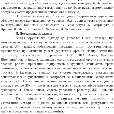
приватному сектору, який приносить дохід на основі конкуренції. Паралельно
з процесом приватизації відбувався пошук нових форм надання комунальних
послуг за участю представників приватного бізнесу [5].
Проблеми розвитку теорії та методології державного управління
сферою житлово-комунальних послуг завжди були в центрі уваги вітчизняних
та зарубіжних вчених: Г. Волинського, З. Герасимчука, К. Витрищука, І.
Драгана, Ю. Леги, Т. Качали, Н. Чечетова, Л. Лучкина та інших.
ІІ. Постановка завдання
Аналіз зарубіжного підходу до управління ЖКГ показує, що
комунальні послуги і все що пов’язане з житлом розглядаються як життєво
важливі. Як наслідок, забезпечення населення цими послугами завжди
здійснюється при активній участі державних органів. Чотири загальних
підходи до регулювання і управління ЖКГ (США, Англія, Франція,
Німеччина) так чи інакше, сходяться в одному: регулюючі органи визначають
правила роботи приватних підприємств-конкурентів, захищають права
споживачів, гарантують виконання стандартів якості на життєво важливі
послуги. В ідеальному випадку вся система менеджменту виглядає як
децентралізоване управління з контролем за відхиленнями. Особливістю
управління ЖКГ в Україні, яка заважає застосувати накопичений за кордоном
досвід, є те, що ЖКГ – галузь, яка дотується, а також має місце перехресне
субсидування. Таким чином, модель управління розвитку ЖКГ повинна
містити основу для видалення даних недоліків з сфери управління галуззю.
Таким чином
в роботі ставиться завдання
розглянути та
узагальнити методичні підходи до оцінки ефективності формування та
управління ринком житлово-комунальних послуг, що застосовуються в
країнах з розвиненою ринковою економікою.