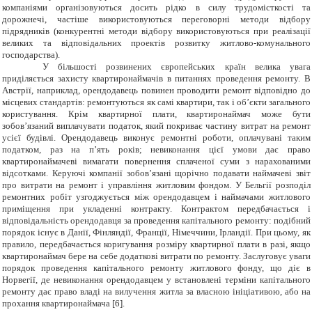
компаніями організовуються досить рідко в силу трудомісткості та
дорожнечі, частіше використовуються переговорні методи відбору
підрядників (конкурентні методи відбору використовуються при реалізації
великих та відповідальних проектів розвитку житлово-комунального
господарства).
У більшості розвинених європейських країн велика увага
приділяється захисту квартиронаймачів в питаннях проведення ремонту. В
Австрії, наприклад, орендодавець повинен проводити ремонт відповідно до
місцевих стандартів: ремонтуються як самі квартири, так і об’єкти загального
користування. Крім квартирної плати, квартиронаймач може бути
зобов’язаний виплачувати податок, який покриває частину витрат на ремонт
усієї будівлі. Орендодавець виконує ремонтні роботи, оплачувані таким
податком, раз на п’ять років; невиконання цієї умови дає право
квартиронаймачеві вимагати повернення сплаченої суми з нарахованими
відсотками. Керуючі компанії зобов’язані щорічно подавати наймачеві звіт
про витрати на ремонт і управління житловим фондом. У Бельгії розподіл
ремонтних робіт узгоджується між орендодавцем і наймачами житлового
приміщення при укладенні контракту. Контрактом передбачається і
відповідальність орендодавця за проведення капітального ремонту: подібний
порядок існує в Данії, Фінляндії, Франції, Німеччини, Ірландії. При цьому, як
правило, передбачається коригування розміру квартирної плати в разі, якщо
квартиронаймач бере на себе додаткові витрати по ремонту. Заслуговує уваги
порядок проведення капітального ремонту житлового фонду, що діє в
Норвегії, де невиконання орендодавцем у встановлені терміни капітального
ремонту дає право владі на вилучення житла за власною ініціативою, або на
прохання квартиронаймача [6].