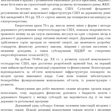
забезпечення в країнах з розвиненою економікою досить ефективна, надійна і
може бути взята як стратегічний орієнтир розвитку вітчизняного ринку ЖКП.
Заслуговує на увагу досвід США. Сучасний фундамент
регулювання міської комунальної інфраструктури США на державному рівні
був закладений в 30-і рр. ХХ ст. серією законів, що поширилися насамперед на
електроенергетику.
Енергетична криза 70-х рр. внесла значні зміни у форми і методи
державного регулювання енергогосподарства США, показала неадекватність
правового впливу на цю галузь економіки, висунув на одне з перших місць в
діяльності державного уряду питання економії енергії. Державний уряд став
здійснювати серію програм по економії енергії, що включають розробку
стандартів, фінансову допомогу школам, лікарням і групам населення з
низькими доходами, а також субсидування НДДКР по створенню
енергозберігаючих технологій [1].
На рубежі 70-80-х рр. ХХ ст. у розвитку галузей комунального
господарства США, при достатньо розробленій правовій базі, на перший
план вийшли проблеми організації управління та фінансування. Безпосередня
відповідальність за об’єкти комунальної інфраструктури покладено на
місцеві органи виконавчої влади. Саме вони повинні забезпечувати
безперебійне функціонування комунальних об’єктів, їх реконструкцію і
розвиток.
Фінансування цих робіт виключно силами місцевих органів влади
непосильно, тому надходить фінансова допомога з бюджетів штатів і
державного бюджету у вигляді субсидій, що виділяються під ті чи інші
державні та регіональні програми.
Державний уряд субсидує близько половини інвестицій місцевих і
штатних урядів. Цільові державні відрахування урядам штатів і місцевим