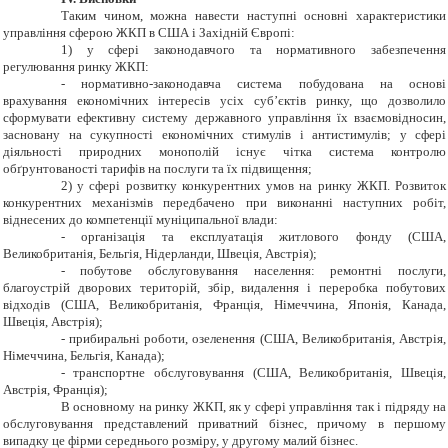
Таким чином, можна навести наступні основні характеристики
управління сферою ЖКП в США і Західній Європі:
1) у сфері законодавчого та нормативного забезпечення
регулювання ринку ЖКП:
- нормативно-законодавча система побудована на основі
врахування економічних інтересів усіх суб’єктів ринку, що дозволило
сформувати ефективну систему державного управління їх взаємовідносин,
засновану на сукупності економічних стимулів і антистимулів; у сфері
діяльності природних монополій існує чітка система контролю
обґрунтованості тарифів на послуги та їх підвищення;
2) у сфері розвитку конкурентних умов на ринку ЖКП. Розвиток
конкурентних механізмів передбачено при виконанні наступних робіт,
віднесених до компетенції муніципальної влади:
- організація та експлуатація житлового фонду (США,
Великобританія, Бельгія, Нідерланди, Швеція, Австрія);
- побутове обслуговування населення: ремонтні послуги,
благоустрій дворових територій, збір, видалення і переробка побутових
відходів (США, Великобританія, Франція, Німеччина, Японія, Канада,
Швеція, Австрія);
- прибиральні роботи, озеленення (США, Великобританія, Австрія,
Німеччина, Бельгія, Канада);
- транспортне обслуговування (США, Великобританія, Швеція,
Австрія, Франція);
В основному на ринку ЖКП, як у сфері управління так і підряду на
обслуговування представлений приватний бізнес, причому в першому
випадку це фірми середнього розміру, у другому малий бізнес.