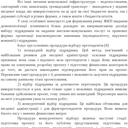
Всі інші питання комунальної інфраструктури – водопостачання,
санітарний стан, каналізація, громадський транспорт – знаходяться у віданні
місцевої влади, які використовують на ці цілі як свої бюджетні кошти, так і
державні субсидії в різних формах, а також кошти з бюджетів штатів.
У силу особливої значущості для формування ринку ЖКП завдання
демонополізації зупинимося більш докладно на американському досвіді
вибору підрядників на надання житлово-комунальних послуг та правових
формах організації взаємовідносин замовника (муніципалітету, керуючої
компанії) і підрядника.
Існує три основних процедури відбору претендентів [4]:
1) попередній відбір підрядника. Цей метод пов’язаний з
найбільшим ризиком для місцевої адміністрації оскільки підрядника
призначає вона сама з відомого кола претендентів і надає йому виключне
право на планування, розробку проекту і підготовку фінансових кошторисів
до того, як дається законодавче підтвердження його прав на проект.
Перевагами такої процедури є її дешевизна і можливість залучити підрядника
на самому ранньому етапі проектування;
2) відбір підрядника за допомогою переговорів. Ця процедура
використовується в разі, коли тільки один з можливих підрядників виявляє
бажання здійснювати проект, тому іншим він невигідний. Переговори мають
на меті узгодження умов та оплати робіт;
3) конкурентний відбір підрядника. Це найбільш обтяжлива для
місцевої адміністрації і для фірм-претендентів процедура. Вона вимагає
багато часу і значних фінансових витрат.
Процедура конкурентного відбору включає наступні стадії:
підготовка проекту та його публічне представлення; підготовка та
розповсюдження проспектів пропозицій; отримання і розгляд заявок-