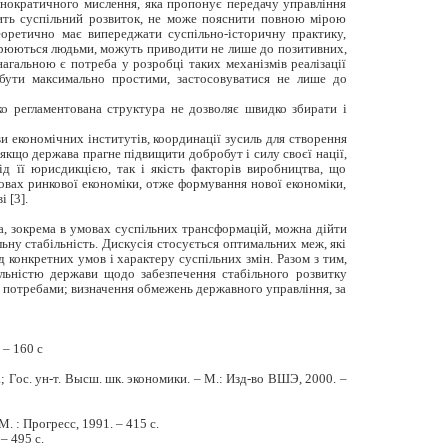
хнократичного мислення, яка пропонує передачу управління
чить суспільний розвиток, не може пояснити повною мірою
теоретично має випереджати суспільно-історичну практику,
створюються людьми, можуть приводити не лише до позитивних,
нагальною є потреба у розробці таких механізмів реалізації
 бути максимально простими, застосовуватися не лише до
ко регламентована структура не дозволяє швидко збирати і
и економічних інститутів, координації зусиль для створення
якщо держава прагне підвищити добробут і силу своєї нації,
ід її юрисдикцією, так і якість факторів виробництва, що
мовах ринкової економіки, отже формування нової економіки,
 [3].
а, зокрема в умовах суспільних трансформацій, можна дійти
ьну стабільність. Дискусія стосується оптимальних меж, які
конкретних умов і характеру суспільних змін. Разом з тим,
яльністю держави щодо забезпечення стабільного розвитку
и потребами; визначення обмежень державного управління, за
 – 160 с
; Гос. ун-т. Высш. шк. экономики. – М.: Изд-во ВШЭ, 2000. –
. : Прогресс, 1991. – 415 с.
– 495 с.