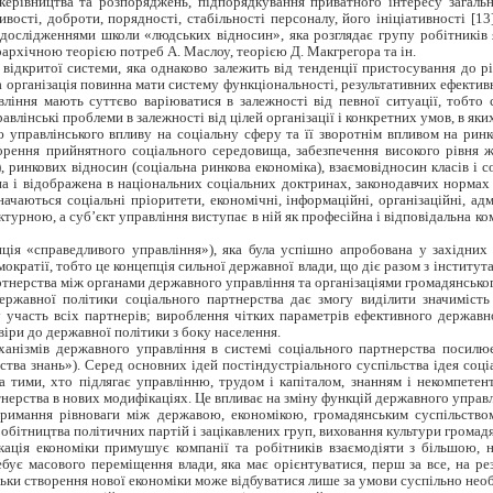
і керівництва та розпоряджень, підпорядкування приватного інтересу загаль
ивості, доброти, порядності, стабільності персоналу, його ініціативності [
ослідженнями школи «людських відносин», яка розглядає групу робітників я
рархічною теорією потреб А. Маслоу, теорією Д. Макгрегора та ін.
к відкритої системи, яка однаково залежить від тенденції пристосування до 
 організація повинна мати систему функціональності, результативних ефективн
вління мають суттєво варіюватися в залежності від певної ситуації, тобт
лінські проблеми в залежності від цілей організації і конкретних умов, в яких
 управлінського впливу на соціальну сферу та її зворотнім впливом на ринко
орення прийнятного соціального середовища, забезпечення високого рівня ж
 ринкових відносин (соціальна ринкова економіка), взаємовідносин класів і с
на і відображена в національних соціальних доктринах, законодавчих нормах і
ачаються соціальні пріоритети, економічні, інформаційні, організаційні, адм
турною, а суб’єкт управління виступає в ній як професійна і відповідальна к
ція «справедливого управління»), яка була успішно апробована у західних 
ократії, тобто це концепція сильної державної влади, що діє разом з інститут
ртнерства між органами державного управління та організаціями громадянськог
ержавної політики соціального партнерства дає змогу виділити значиміст
у участь всіх партнерів; вироблення чітких параметрів ефективного державн
віри до державної політики з боку населення.
ханізмів державного управління в системі соціального партнерства посилю
ьства знань»). Серед основних ідей постіндустріального суспільства ідея соц
 тими, хто підлягає управлінню, трудом і капіталом, знанням і некомпете
нерства в нових модифікаціях. Це впливає на зміну функцій державного управл
тримання рівноваги між державою, економікою, громадянським суспільство
ітництва політичних партій і зацікавлених груп, виховання культури громадян
ція економіки примушує компанії та робітників взаємодіяти з більшою, ні
бує масового переміщення влади, яка має орієнтуватися, перш за все, на рез
ки створення нової економіки може відбуватися лише за умови суспільно необ