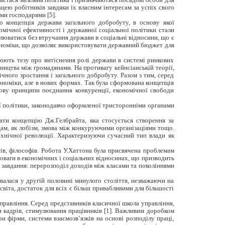
ацею робітників завдяки їх власним інтересам за успіх свого
ми господарями [5].
 концепція держави загального добробуту, в основу якої
мічної ефективності і державної соціальної політики стали
люватися без втручання держави в соціальні відносини, що є
ономіки, що дозволяє використовувати державний бюджет для
оюють тезу про витіснення ролі держави в системі ринкових
тництва між громадянами. На противагу кейнсіанській теорії,
чного зростання і загального добробуту. Разом з тим, серед
ономіки, але в нових формах. Так була сформована концепція
нову принципи поєднання конкуренції, економічної свободи
ої політики, законодавчо оформленої тристоронніми органами
ти концепцію Дж.Гелбрайта, яка стосується створення за
ам, як лобізм, змова між конкуруючими організаціями тощо.
ехнічної революції. Характеризуючи сучасний тип влади як
ів, філософів. Робота У.Хаттона була присвячена проблемам
новаги в економічних і соціальних відносинах, що призводить
 завдання: перерозподіл доходів між класами та поколіннями
ивалася у другій половині минулого століття, незважаючи на
світа, достаток для всіх є більш привабливими для більшості
правління. Серед представників класичної школа управління,
ки кадрів, стимулювання працівників [1]. Важливим доробком
и фірми, системи взаємозв’язків на основі розподілу праці,