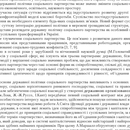
 державної політики соціального партнерства може значно змінити соціально-
го економічного, освітнього, наукового простору.
часна ситуація суттєво відрізняється від індустріального розвитку другої
конфронтаційній моделі класової боротьби. Суспільство постіндустріального
ення як необхідного елементу будь-яких соціальних зв’язків. Новий формат су
 суттєву інтеграцію державної політики в мережеві громадянські структури, 
ідстави розглядати державну політику соціального партнерства як особливий
успільних трансформацій в Україні.
не тлумачення соціального партнерства. Це пов’язано з розвитком даного яв
дносин між представниками працівників, представниками роботодавців, ор
юванні соціально-трудових конфліктів [3; 7; 9].
 в останні роки у зарубіжній та вітчизняній науковій думці (М.Головатий,
ів у соціальній сфері, які існують між трьома партнерами: державною, біз
аємодії у вирішенні соціально значимих проблем, що дає можливість створювати
ого партнерства через такі основні форми як співробітництво, спільні дії, по
соціальних груп заради соціальної стабільності; досягнення солідарності і 
ктивної ідентичності щодо принципів справедливості і рівності; об’єднання
основи державної політики соціального партнерства випливають з основних 
вору, соціально зорієнтованого ринкового господарства, соціальної та право
чали забезпечення соціальної взаємодії у створенні
державною організованог
Дж.Локк, Ж.-Ж.Руссо, І.Кант) передбачає певний соціальний контракт між д
особистісного інтересу задля загального, здійснюються пошуки оптимальної вз
го партнерства виділимо роботи А.Сміта (функції держави і державної влади з
ї держави, в основі якої лежить ідея співробітництва між трудом і капіталом
дповідності до принципів соціальної справедливості і суспільних інтересів, 
біг термін «партнерство», визначивши його як об’єднання робітників з капітал
 який доводив, що в системі капіталістичних відносин найстаріший і найпр
ільш здібних найманих працівників. При цьому А.Маршалл обґрунтовує свою ду
з його прибутків і мають право голосу на загальних зборах компанії, де визнач