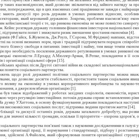
ер таких взаємовідносин, який дозволяє звільнитися від зайвого нагляду за пр
сини, попереджаючи, що в цих взаєминах самі працівники не завжди є найкращи
 мають дискусії про роль держави в умовах ринкових відносин, особливо
 секторами, який керований державою. Зокрема, проблеми взаємозв’язку еконо
м кейнсіанської теорії є те, що ринкова економіка не може повністю саморегу
ж. Кейнс розглядав державу головним фінансовим інвестором національної ек
ї, підтримувати попит і знижувати ризик зменшення зростання економіки [4].
рямів (Ф.Гайєк, Б.Жувенель, Дж.Роулз, Г.Сорома, М.Фрідман) навпаки, відст
датні на основі визнаних норм, прав і традицій підтримувати порядок співробі
ного бізнесу свободи в питаннях інвестицій і найму, тим вище темпи економі
ція про необхідність посилення державного регулювання в умовах ринкової ек
імецькі економісти Л.Ерхард А.Мюллер-Армак, В.Репке, покладаючи в її ос
 і організації соціальної сфери [15].
ейських країнах після Другої світової війни як складової загальнонаціональн
ки поняття соціального партнерства.
жень щодо ролі державної політики соціального партнерства можна вважа
ками, що дозволяє досягти стабільності, протистояти таким соціальним явищ
го впливу на економіку в умовах корпоративного виробництва та науково-т
онання, а джерелом вбачав організацію [1].
а був також відображений у роботах західних соціологів, економістів, юрист
 якою через регуляцію інвестиційних потоків держава сприяє встановленню рів
 На думку У.Хаттона, в основу функціонування держави покладаються наступні
дання високоякісних соціальних послуг; підтримка людини протягом життя [14].
блікації та дискусії останніх років, держава загального добробуту, яка розв
 для значної кількості громадян, оскільки її пріоритети – охорона здоров’я, о
оціального партнерства пов’язані також з науковими дослідженнями в галузі у
вої організації праці, її нормування і стандартизації, підбору і розстанов
ння, здійснені А.Файолем, який сформулював поняття організаційної структур