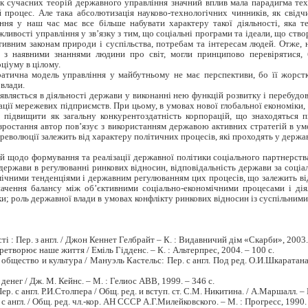
ок сучасних теорій державного управління значний вплив мала парадигма те
 процес. Але така абсолютизація науково-технологічних чинників, як свід
іння у наш час має все більше набувати характеру такої діяльності, яка 
можливості управління у зв’язку з тим, що соціальні програми та ідеали, що 
ктивним законам природи і суспільства, потребам та інтересам людей. Отже, 
і з наявними знаннями людини про світ, могли принципово перевірятися,
ціуму в цілому.
ратична модель управління у майбутньому не має перспективи, бо її жорст
влади.
вляється в діяльності держави у виконанні нею функцій розвитку і перебудов
ції мережевих підприємств. При цьому, в умовах нової глобальної економіки, 
 підвищити як загальну конкурентоздатність корпорацій, що знаходяться п
о зростання автор пов’язує з використанням державою активних стратегій в у
революції залежить від характеру політичних процесів, які проходять у державі
й щодо формування та реалізації державної політики соціального партнерств
ержави в регулюванні ринкових відносин, відповідальність держави за соціал
чними тенденціями і державним регулюванням цих процесів, що залежить від 
начення балансу між об’єктивними соціально-економічними процесами і ді
ки; роль державної влади в умовах конфлікту ринкових відносин із суспільним
ті : Пер. з англ. / Джон Кеннет Гелбрайт – К. : Видавничий дім «Скарби», 2003.
еретворює наше життя / Еміль Гідденс. – К. : Альтерпрес, 2004. – 100 с.
общество и культура / Мануэль Кастельс: Пер. с англ. Под ред. О.И.Шкаратана
енег / Дж. М. Кейнс. – М. : Гелиос АВВ, 1999. – 346 с.
 с англ. Р.И.Столпера / Общ. ред. и вступ. ст. С.М. Никитина. / А.Маршалл. – М
 англ. / Общ. ред. чл.-кор. АН СССР А.Г.Милейковского. – М. : Прогресс, 1990. 