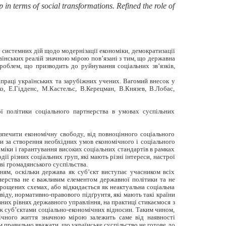
 in terms of social transformations. Refined the role of
і системних дій щодо модернізації економіки, демократизації
аїнських реалій значною мірою пов’язані з тим, що державна
роблем, що призводить до руйнування соціальних зв’язків,
 праці українських та зарубіжних учених. Вагомий внесок у
о, Е.Гідденс, М.Кастельс, В.Керецман, В.Князев, В.Лобас,
ї політики соціального партнерства в умовах суспільних
зпечити економічну свободу, від повноцінного соціального
и за створення необхідних умов економічного і соціального
оміки і гарантування високих соціальних стандартів в рамках
ї різних соціальних груп, які мають різні інтереси, настрої
ві громадянського суспільства.
ням, оскільки держава як суб’єкт виступає учасником всіх
тнерства не є важливим елементом державної політики та не
рощених схемах, або відкидається як неактуальна соціальна
іду, нормативно-правового підґрунтя, які мають такі країни
зних рівнях державного управління, на практиці стикаємося з
іж суб’єктами соціально-економічних відносин. Таким чином,
мічного життя значною мірою залежить саме від наявності
ім правильно вважати, що українське суспільство не готове до