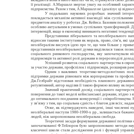
її реалізації. А.Маршалл звертає увагу на особливий характ
підприємства. Разом з тим, А.Маршалл не ідеалізує ці відно
У подальших наукових розробках значний інтерес
покладається механізм активної взаємодії між суспільними
предметом аналізу у роботах Дж. Кейнса. Базовим положення
особливо актуальним в умовах суспільних трансформацій. Д
інтервенцій, якщо в економіці виникають негативні тенденці
Представники ліберального та неоліберального нап
відносин такими інститутами як мораль, право, сім’я, які з
неолібералізм висунув ідею про те, що чим більше у приват
представників неоліберальної думки виділилася також пози
соціального ринкового господарства, яку започаткували н
підприємців та активної ролі держави в перерозподілі доходів
Успішний розвиток соціального партнерства в європ
за участю держави, профспілок і підприємців, розширив рам
Одним з важливих теоретико-методологічних поло
підтримки держави рівноваги між корпораціями та профспіл
Дж.Гелбрайт відстоював необхідність планового державно
регулятивний, автор наділяв її такою формою впливу як перек
Значний практичний досвід соціального партнерств
повернення до такої моделі кейнсіанської держави, згідно з
до оптимального поєднання конкуренції і співробітництва.
у зв’язку з тим, що соціальна єдність є благом для всіх; на
Отже, як підтверджують наведені, інші численні пу
неоліберальні наступи 1980-1990-х рр., залишається бажаною
людей, ніж запропонована неоліберальна свобода.
Теоретичні засади формування державної політики с
започаткованої Ф.Тейлором було запропоновано методи науко
класичної школи стали дослідження ролі і функцій управлі