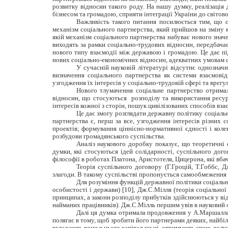
розвитку відносин такого роду. На нашу думку, реалізація
бізнесом та громадою, сприяти інтеграції України до світово
Важливість такого питання посилюється тим, що су
механізм соціального партнерства, який прийшов на зміну 
якій механізм соціального партнерства набуває нового знач
виходять за рамки соціально-трудових відносин, передбачає
нового типу взаємодії між державою і громадою. Це дає п
нових соціально-економічних відносин, адекватних умовам с
У сучасній науковій літературі відсутнє однознач
визначення соціального партнерства як системи взаємові
узгодження їх інтересів у соціально-трудовій сфері та врегул
Нового тлумачення соціальне партнерство отримало
відносин, що стосуються розподілу та використання ресурс
інтересів кожної з сторін, пошук цивілізованих способів вз
Це дає змогу розглядати державну політику соціальн
партнерства є, перш за все, узгодження інтересів різних 
проектів; формування ціннісно-нормативної єдності і коле
розбудови громадянського суспільства.
Аналіз наукового доробку показує, що теоретичні 
думки, які стосуються ідей солідарності, суспільного дого
філософії в роботах Платона, Аристотеля, Цицерона, які вба
Теорія суспільного договору (Г.Гроцій, Т.Гоббс, 
злагоди. В такому суспільстві пропонується самообмеження 
Для розуміння функцій державної політики соціально
особистості і держави) [10], Дж.С.Мілля (теорія соціально
принципах, а закони розподілу прибутків здійснюються у ві
найманих працівників). Дж.С.Мілль першим увів в науковий о
Далі ця думка отримала продовження у А.Маршалла,
полягає в тому, щоб зробити його партнерами деяких, найб
вкладають вони в нього капітал чи ні, отримують свою долю 