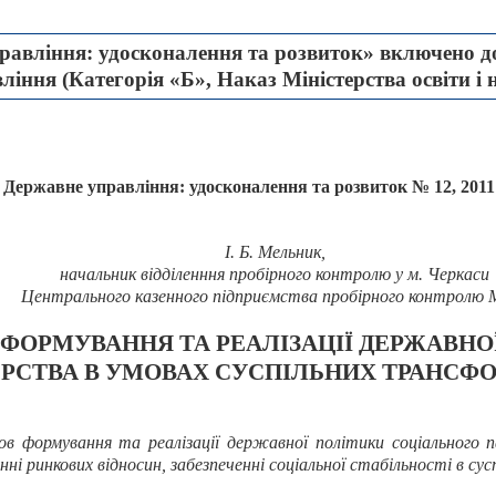
авління: удосконалення та розвиток» включено до
іння (Категорія «Б», Наказ Міністерства освіти і 
Державне управління: удосконалення та розвиток № 12, 2011
І. Б. Мельник,
начальник відділенння пробірного контролю у м. Черкаси
Центрального казенного підприємства пробірного контролю
ФОРМУВАННЯ ТА РЕАЛІЗАЦІЇ ДЕРЖАВНО
РСТВА В УМОВАХ СУСПІЛЬНИХ ТРАНСФ
ов формування та реалізації державної політики соціального 
і ринкових відносин, забезпеченні соціальної стабільності в сусп