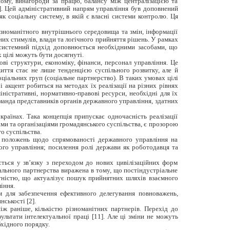
ному, винагороди за працю, балансу між централізацією та
13]. Цей адміністративний напрям управління був доповнений
к соціальну систему, в якій є власні системи контролю. Ця
різноманітного внутрішнього середовища та змін, інформації
их стимулів, влади та логічного прийняття рішень. У рамках
о системний підхід доповнюється необхідними засобами, що
 цілі можуть бути досягнуті.
ві структури, економіку, фінанси, персонал управління. Це
иття стає не лише тенденцією суспільного розвитку, але й
оціальних груп (соціальне партнерство). В таких умовах цілі
 акцент робиться на методах їх реалізації на різних рівнях
іністративні, нормативно-правові ресурси, необхідні для їх
оманда представників органів державного управління, здатних
країнах. Така концепція припускає одночасність реалізації
ами та організаціями громадянського суспільства, є прозорою
о суспільства.
ь положень щодо спрямованості державного управління на
ого управління; посилення ролі держави як роботодавця та
ється у зв’язку з переходом до нових цивілізаційних форм
іального партнерства виражена в тому, що постіндустріальне
нтністю, що актуалізує пошук прийнятних шляхів взаємного
іння.
м для забезпечення ефективного делегування повноважень,
ськості [2].
ж раніше, кількістю різноманітних партнерів. Перехід до
ультати інтелектуальної праці [11]. Але ці зміни не можуть
хідного порядку.