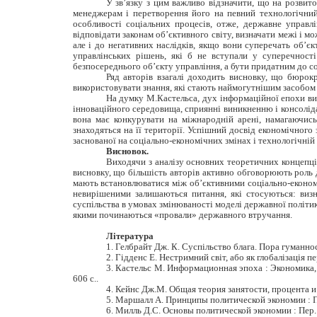
У зв’язку з цим важливо відзначити, що на розвит
менеджерам і перетворення його на певний технологічний
особливості соціальних процесів, отже, державне управл
відповідати законам об’єктивного світу, визначати межі і 
але і до негативних наслідків, якщо вони суперечать об’є
управлінських рішень, які б не вступали у суперечност
безпосереднього об’єкту управління, а бути придатним до со
Ряд авторів взагалі доходить висновку, що бюрок
використовувати знання, які стають наймогутнішим засобом 
На думку М.Кастельса, дух інформаційної епохи вия
інноваційного середовища, сприянні виникненню і консоліда
вона має конкурувати на міжнародній арені, намагаючись
знаходяться на її території. Успішний досвід економічног
заснованої на соціально-економічних змінах і технологічній 
Висновок.
Виходячи з аналізу основних теоретичних концепці
висновку, що більшість авторів активно обговорюють роль д
мають встановлюватися між об’єктивними соціально-економі
невирішеними залишаються питання, які стосуються: виз
суспільства в умовах змінюваності моделі державної політи
якими починаються «провали» державного втручання.
Література
1. Гелбрайт Дж. К. Суспільство блага. Пора гуманнос
2. Гідденс Е. Нестримний світ, або як глобалізація п
3. Кастельс М. Информационная эпоха : Экономика, 
606 с..
4. Кейнс Дж.М. Общая теория занятости, процента и д
5. Маршалл А. Принципы политической экономии : Пер.
6. Милль Д.С. Основы политической экономии : Пер. с