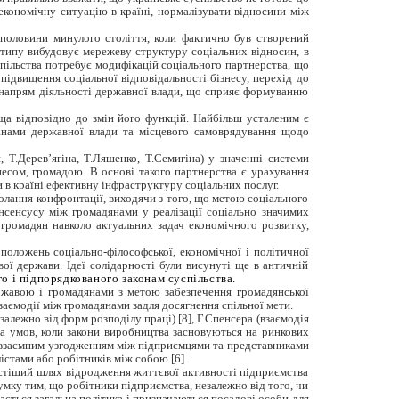
економічну ситуацію в країні, нормалізувати відносини між
 половини минулого століття, коли фактично був створений
 типу вибудовує мережеву структуру соціальних відносин, в
спільства потребує модифікацій соціального партнерства, що
підвищення соціальної відповідальності бізнесу, перехід до
 напрям діяльності державної влади, що сприяє формуванню
ища відповідно до змін його функцій. Найбільш усталеним є
ганами державної влади та місцевого самоврядування щодо
 Т.Дерев’ягіна, Т.Ляшенко, Т.Семигіна) у значенні системи
несом, громадою. В основі такого партнерства є урахування
 в країні ефективну інфраструктуру соціальних послуг.
долання конфронтації, виходячи з того, що метою соціального
консенсусу між громадянами у реалізації соціально значимих
 громадян навколо актуальних задач економічного розвитку,
положень соціально-філософської, економічної і політичної
вої держави. Ідеї солідарності були висунуті ще в античній
о і підпорядкованого законам суспільства.
ержавою і громадянами з метою забезпечення громадянської
аємодії між громадянами задля досягнення спільної мети.
алежно від форм розподілу праці) [8], Г.Спенсера (взаємодія
 за умов, коли закони виробництва засновуються на ринкових
за взаємним узгодженням між підприємцями та представниками
істами або робітників між собою [6].
остіший шлях відродження життєвої активності підприємства
мку тим, що робітники підприємства, незалежно від того, чи
ається загальна політика і призначаються посадові особи для