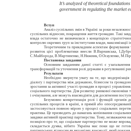
It’s analyzed of theoretical foundation
government in regulating the market eco
Вступ
Аналіз суспільних змін в Україні за роки незалежно
суспільних відносин, покращення життя громадян. Такі завд
влада остаточно не визначилася з концепцією стратегічн
контролю окремих груп за інститутами влади, максимізації і
Теоретичним та прикладним аспектам формування та
розвиток цієї проблематики внесли В.Варнавська, І.Дубро
С.Майборода, В.Мартиненко, Н.Нижник, О.Осауленко, М.Пірен
Постановка завдання
Основним завданням даної статті є узагальнення
трансформацій та уточнення ролі держави в регулюванні ринк
Результати
Необхідно звернути увагу на те, що модернізація 
діалогу і партнерства між державою, бізнесом та громадою
зростання за активної участі громадян в процесі управлінн
соціального партнерства. Для розвитку ринкової економіки т
і очікування, але можуть взаємодіяти для досягнення поступ
Безумовно конкретизація ролі і функцій органів д
суспільних процесів в країні, в прямій або опосередкован
застосовується повною мірою у процесі соціальних перетво
практика. Це призводить до намагань копіювання соціальних
завдяки активній практиці партнерства. Тому, незважаючи на
позицією про те, що соціальне партнерство не може впровад
складається думка, нібито Україна має поки що не гото
партнерських відносин як механізму взаємодії, який показав 