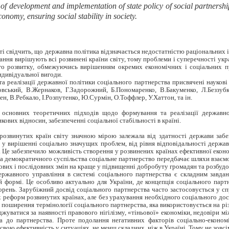
s of development and implementation of state policy of social partnership
nomy, ensuring social stability in society.
сті свідчить, що державна політика відзначається недостатністю раціональних 
ання вирішують всі розвинені країни світу, тому проблеми і суперечності укр
ого розвитку, обмежуючись вирішенням окремих економічних і соціальних п
ндивідуальної вигоди.
 реалізації державної політики соціального партнерства присвячені наукові
вський, В.Жернаков, Г.Задорожний, Б.Пономаренко, В.Бакуменко, Л.Беззубк
, В.Ребкало, І.Розпутенко, Ю.Сурмін, О.Тоффлер, У.Хаттон, та ін.
 основних теоретичних підходів щодо формування та реалізації державно
ових відносин, забезпеченні соціальної стабільності в країні.
розвинутих країн світу значною мірою залежала від здатності держави забе
 у вирішенні соціально значущих проблем, від рівня відповідальності держав
я. Це забезпечило можливість створення у розвинених країнах ефективної екон
а демократичного суспільства соціальне партнерство передбачає шляхи взаємоді
ових і послідовних змін на краще у підвищенні добробуту громадян та розбудо
ержавного управління в системі соціального партнерства є складним завдан
ій формі. Це особливо актуально для України, де концепція соціального пар
рень. Зарубіжний досвід соціального партнерства часто застосовується у сп
 реформ розвинутих країнах, але без урахування необхідного соціального досв
 поширення термінології соціального партнерства, яка використовується на рі
жуватися за наявності правового нігілізму, «тіньової» економіки, недовіри м
ва до партнерства. Проте подолання негативних факторів соціально-еконо
свою ефективність у ситуаціях, не менш складних, ніж в Україні. Тому не зовс