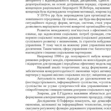
авторитету і відповідальності влади, дисципліни, єдност
децентралізацією, на основі дотримання порядку, справедл
концепцією раціональної бюрократії М.Вебера, науковими д
концепція була підтверджена теоріями мотивації, зокрема іє
У 1970-х рр. була запроваджена ідея організації я
зовнішнього середовища. Це означає, що будь-яка формальна
ситуаційного підходу форми, методи, системи, стилі упра
дозволяють вирішувати поточні конкретні організаційно-управ
Розвиток менеджменту пов’язується з ефективністю
означає, що задоволення соціальних потреб громадян, ств
нормою соціальної поведінки держави (соціальної держави),
суспільного розвитку є визначеними, їх стратегія побудова
управління. У тому числі на кожному рівні управління визн
досягнення. Таким чином, сфера управління стає багатострук
взаємодіяти з іншими соціальними партнерами.
Наприкінці 1990-х рр. популярності набула концеп
ринкових реформ і заходів, спрямованих на консолідацію дем
і відкритою для громадян і передбачає ефективну модель па
Науковий аналіз теоретичних засад формування д
забезпечення конкурентоздатності економіки через активн
партнера у наданні якісних соціальних послуг; зміцнення до
Актуальність нових підходів до удосконалення ме
(постіндустріального, інформаційного суспільства, «суспіл
суспільство не усуває суперечностей між управляючими та
співробітництва з використанням доктрини соціального парт
Зокрема, для Е.Гідденса важливим вбачається до
формування альтернативних демократичних процедур, співроб
Дослідження О.Тоффлера показують, що демасифіка
економіки, заснованої на інформаційних технологіях, потре
скасувати регулюючу функцію державного управління, оскіль