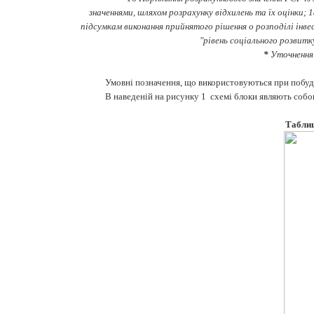
значеннями, шляхом розрахунку відхилень та їх оцінки;
підсумкам виконання прийнятого рішення о розподілі інве
"рівень соціального розвитк
*
Уточнення 
Умовні позначення, що використовуються при побудо
В наведеній на рисунку 1 схемі блоки являють собою
Таблиц