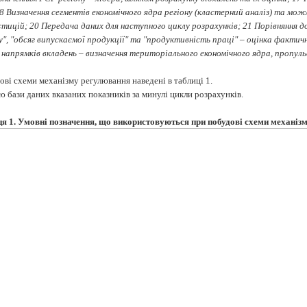
 18 Визначення сегментів економічного ядра регіону (кластерний аналіз) та м
стицій; 20 Передача даних для наступного циклу розрахунків; 21 Порівняння д
у", "обсяг випускаємої продукції" та "продуктивність праці" – оцінка фактичн
напрямків вкладень – визначення територіального економічного ядра, пропульс
ві схеми механізму регулювання наведені в таблиці 1.
 бази даних вказаних показників за минулі цикли розрахунків.
я 1.
Умовні позначення, що використовуються при побудові схеми механіз