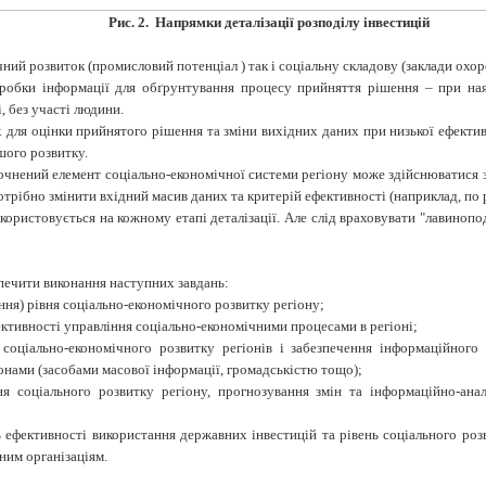
Рис. 2. Напрямки деталізації розподілу інвестицій
ий розвиток (промисловий потенціал ) так і соціальну складову (заклади охорони
бробки інформації для обґрунтування процесу прийняття рішення – при ная
 без участі людини.
 для оцінки прийнятого рішення та зміни вихідних даних при низької ефекти
шого розвитку.
точнений елемент соціально-економічної системи регіону може здійснюватися 
отрібно змінити вхідний масив даних та критерій ефективності (наприклад, по р
икористовується на кожному етапі деталізації. Але слід враховувати "лавиноп
печити виконання наступних завдань:
ня) рівня соціально-економічного розвитку регіону;
ктивності управління соціально-економічними процесами в регіоні;
соціально-економічного розвитку регіонів і забезпечення інформаційного 
онами (засобами масової інформації, громадськістю тощо);
ня соціального розвитку регіону, прогнозування змін та інформаційно-ан
ь ефективності використання державних інвестицій та рівень соціального роз
ним організаціям.