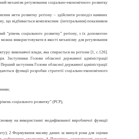
ійний механізм регулювання соціально-економічного розвитку
нення мети розвитку регіону – здійснити розподіл наявних
ну, що відбивається комплексним (інтегральним) показником
ний “рівень соціального розвитку” регіону, з їх допомогою
 можна використовувати в якості механізму для регулювання
туру виконавчої влади, яка спирається на регіони [
1
, с.
1
26].
ія. Заступники Голови обласної державної адміністрації
 Перший заступник Голови обласної державної адміністрації
даються функції розробки стратегії соціально-економічного
 ними;
івень соціального розвитку” (РСР);
асновану на
використанні модифікованої виробничої функції
тату); 2 Формування масиву даних за минулі роки для оцінки
д найменших квадратів; 4 Перевірка адекватності моделі