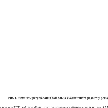
Рис. 1. Механізм регулювання соціально-економічного розвитку регі
значенням РСР регіону – лідера, шляхом розрахунку відхилень та їх оцінки; 17