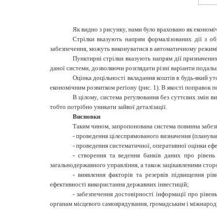
Як видно з рисунку, нами було враховано як економічн
Стрілки вказують напрям формалізованих дії з о
забезпечення, можуть виконуватися в автоматичному режимі,
Пунктирні стрілки вказують напрям дії призначених
даної системи, дозволяючи розглядати різні варіанти подаль
Оцінка доцільності вкладання коштів в будь-який у
економічним розвитком регіону (рис. 1). В якості поправок п
В цілому, система регулювання без суттєвих змін в
тобто потрібно уникати зайвої деталізації.
Висновки
Таким чином, запропонована система повинна забез
-
проведення цілеспрямованого визначення (плануван
-
проведення систематичної, оперативної оцінки ефе
-
створення та ведення банків даних про рівень 
загальнодержавного управління, а також зацікавленими стор
-
виявлення факторів та резервів підвищення рів
ефективності використання державних інвестицій;
-
забезпечення достовірності інформації про рівен
органам місцевого самоврядування, громадським і міжнарод