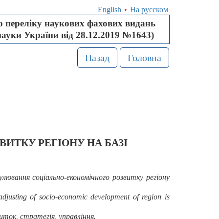
English
•
На русском
 переліку наукових фахових видань
науки України від 28.12.2019 №1643)
Назад
Головна
ИТКУ РЕГІОНУ НА БАЗІ
лювання соціально-економічного розвитку регіону
adjusting of socio-economic development of region is
иток, стратегія, управління.