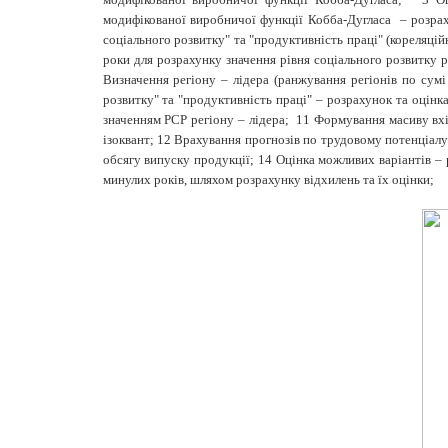
модифікованої виробничої функції Кобба-Дугласа – розрах
соціального розвитку" та "продуктивність праці" (кореляцій
роки для розрахунку значення рівня соціального розвитку р
Визначення регіону – лідера (ранжування регіонів по сумі
розвитку" та "продуктивність праці" – розрахунок та оцін
значенням РСР регіону – лідера; 11 Формування масиву вхі
ізоквант; 12 Врахування прогнозів по трудовому потенціал
обсягу випуску продукції; 14 Оцінка можливих варіантів – 
минулих років, шляхом розрахунку відхилень та їх оцінки;