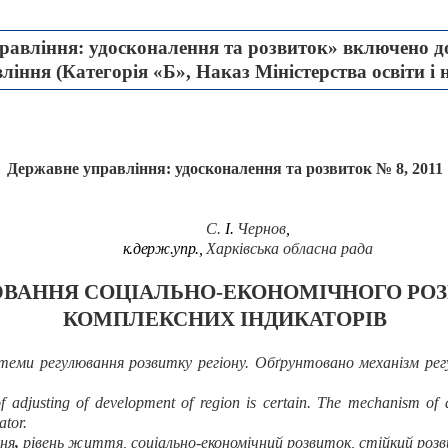
авління: удосконалення та розвиток» включено до
іння (Категорія «Б», Наказ Міністерства освіти і 
Державне управління: удосконалення та розвиток № 8, 2011
С.
І.
Чернов
,
к.держ.упр.,
Харківська обласна рада
ВАННЯ СОЦІАЛЬНО-ЕКОНОМІЧНОГО РОЗВ
КОМПЛЕКСНИХ ІНДИКАТОРІВ
теми регулювання розвитку регіону. Обґрунтовано механізм регу
of adjusting of development of region is certain. The mechanism of 
ator.
ня
,
рівень життя,
соціально-економічний розвиток, стійкий розв