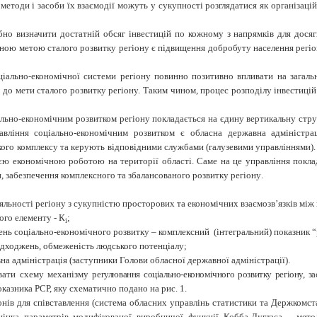
методи і засоби їх взаємодії можуть у сукупності розглядатися як організац
но визначити достатній обсяг інвестицій по кожному з напрямків для досяг
ною метою сталого розвитку регіону є підвищення добробуту населення регіо
ціально-економічної системи регіону повинно позитивно впливати на загаль
до мети сталого розвитку регіону. Таким чином, процес розподілу інвестицій
ально-економічним розвитком регіону покладається на єдину вертикальну струк
вління соціально-економічним розвитком є обласна державна адміністрац
ого комплексу та керують відповідними службами (галузевими управліннями).
ією економічною роботою на території області. Саме на це управління покла
, забезпечення комплексного та збалансованого розвитку регіону
.
яльності регіону з сукупністю просторових та економічних взаємозв’язків між
ого елементу - К
;
i
нь соціально-економічного розвитку – комплексний (інтегральний) показник “р
дходжень, обмеженість людського потенціалу;
а адміністрація (заступники Голови обласної державної адміністрації).
вати схему механізму
регулювання соціально-економічного розвитку регіону, з
азника РСР, яку схематично подано на рис. 1.
онів для співставлення (система обласних управлінь статистики та Держкомс
нка параметрів модифікованої виробничої функції Кобба-Дугласа – мето