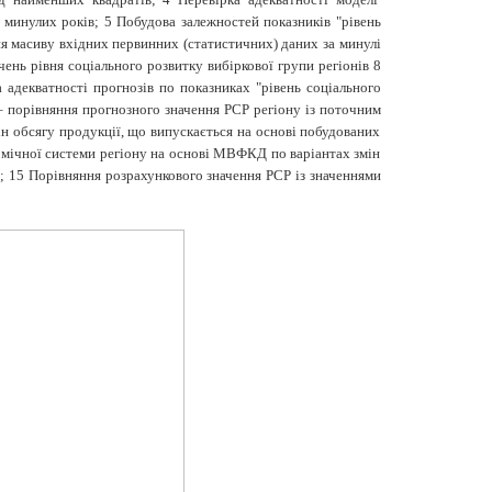
минулих років; 5 Побудова залежностей показників "рівень
я масиву вхідних первинних (статистичних) даних за минулі
ень рівня соціального розвитку вибіркової групи регіонів 8
 адекватності прогнозів по показниках "рівень соціального
 – порівняння прогнозного значення РСР регіону із поточним
н обсягу продукції, що випускається на основі побудованих
номічної системи регіону на основі МВФКД по варіантах змін
і; 15 Порівняння розрахункового значення РСР із значеннями