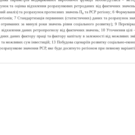
унок та оцінка відхилення розрахункових ретроданих від фактичних значень 
ний аналіз) та розрахунок прогнозних значень П
та РСР регіону; 6 Формуванн
п
егіонів; 7 Стандартизація первинних (статистичних) даних та розрахунок знач
 отриманих за минулі роки значень рівня соціального розвитку); 9 Перевірка
ка відхилення даних ретропрогнозу від фактичних значень; 10 Уточнення цілі
дних даних фактору праці та фактору капіталу в залежності від можливих змі
у та можливих сум інвестицій; 13 Побудова сценаріїв розвитку соціально-еко
розрахункове значення РСР, яке буде досягнуто регіоном при певному варіант