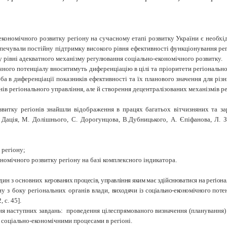
економічного розвитку регіону на сучасному етапі розвитку України є необ
езпечували постійну підтримку високого рівня ефективності функціонування ре
у рівні адекватного механізму регулювання соціально-економічного розвитку.
чного потенціалу вноситимуть диференціацію в цілі та пріоритети регіонально
 в диференціації показників ефективності та їх планового значення для різн
ів регіонального управління, але й створення децентралізованих механізмів р
витку регіонів знайшли відображення в працях багатьох вітчизняних та за
Дація, М. Долішнього, С. Дорогунцова, В.Дубницького, А. Єпіфанова, Л. За
 регіону;
номічного розвитку регіону на базі комплексного індикатора.
один з основних
керованих процесів, управління яким має здійснюватися на регіон
у з боку регіональних органів влади,
виходячи із соціально-економічного потен
2,
c
. 45].
я наступних завдань: проведення цілеспрямованого визначення (планування) 
 соціально-економічними процесами в регіоні.