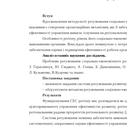
Вступ
Вдосконалення методології регулювання соціально-
важливим є створення організаційних механізмів, які б заб
ефективності управління вимагає існування на регіональном
Особливості регіону, рівень його соціально-економі
виконавчими органами. Внаслідок цього неминучою є потреба
забезпечення оцінки і підвищення ефективності роботи орган
Аналіз останніх наукових досліджень.
Проблеми регулювання соціально-економічного роз
З. Герасимчук, Ю. Гладкого, А. Гошка, Б. Данилишина, О. 
Л. Кузьменко, В.Куценко та інших.
Постановка завдання
– визначити завдання системи регулювання розвитку
– обгрунтувати механізм регулювання соціально-еко
Результати
Функціонування СЕС регіону має розглядатися як 
цілеспрямованого управління ефективністю розвитку регіон
регіональними радами пріоритетів регіонального розвитку [
Система регулювання повинна забезпечити виконанн
систематичної, оперативної оцінки ефективності управління