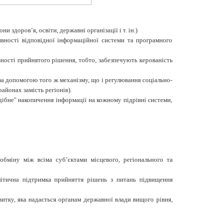
 здоров’я, освіти, державні організації і т. ін.)
вності відповідної інформаційної системи та програмного
вності прийнятого рішення, тобто, забезпечують керованість
за допомогою того ж механізму, що і регулювання соціально-
айонах замість регіонів).
одібне" накопичення інформації на кожному підрівні системи,
обміну між всіма суб’єктами місцевого, регіонального та
алітична підтримка прийняття рішень з питань підвищення
витку, яка надається органам державної влади вищого рівня,