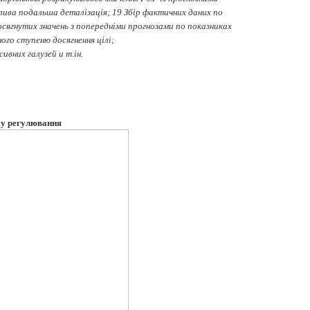
ожлива подальша деталізація; 19 Збір фактичних даних по
осягнутих значень з попередніми прогнозами по показниках
ого ступеню досягнення цілі;
ивних галузей и т.ін.
му регулювання