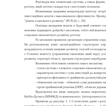
Взаємодія між елементами системи, а також форми, 
регіону, який логічно складається з наступних положень.
Визначивши напрямки концентрації капіталу потріб
інвестиційних коштів з максимальною ефективністю. Провід
“рівень соціального розвитку” (РСР)
[4,
c
. 29]
.
Оскільки вкладання коштів в будь-який елемент со
можливо підвищити добробут населення, тобто наблизитися 
соціально-економічного розвитку регіону.
P
а загальним правилом організація управління соці
На регіональному рівні організаційною структурою упра
координують основні напрями розвитку галузей господарськ
є Головою комітету (управління) економіки, який керує ус
розвитку території області, програм структурної перебудови
Визначимо обов’язкові елементи такого механізму:
-
тілом системи є елементи соціально-економічної ді
-
параметром системи є сума інвестицій до конкретн
-
критерієм ефективності приймаємо досягнутий ріве
-
обмеження системи – обмежені суми державних на
-
орган приймаючий рішення (ОПР) - обласна державн
Враховуючи все вище наведене, можна запропону
Кобба-Дугласа (МВФКД) та комплексного (інтегрального) пок
Примітки до рисунку 1: 1 Статистичні данні з регі
модифікованої виробничої функції Кобба-Дугласа; 3 Оці