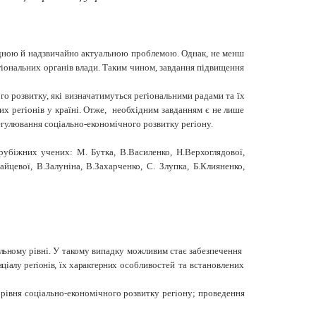
хідною й надзвичайно актуальною проблемою. Однак, не менш
гіональних органів влади. Таким чином, завдання підвищення
го розвитку, які визначатимуться регіональними радами та їх
их регіонів у країні. Отже, необхідним завданням є не лише
егулювання соціально-економічного розвитку регіону.
рубіжних учених: М. Бутка, В.Василенко, Н.Верхоглядової,
йцевої, В.Залуніна, В.Захарченко, С. Злупка, Б.Клияненко,
альному
рівні. У такому випадку можливим стає забезпечення
ціалу регіонів, їх характерних
особливостей та встановлених
рівня соціально-економічного розвитку регіону; проведення