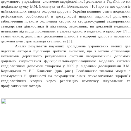
державного управління системою кардіологічної допомоги в Україні, то ми
поділяємо думку В.М. Якимчука та А.І. Волинського [10] про те, що одним із
найважливіших завдань охорони здоров
’
я України повинно стати подолання
регіональних особливостей в доступності надання медичної допомоги,
забезпечення повного охоплення хворих на серцево-судинні захворювання
стандартами діагностики й лікування, заснованих на доказовій медицині,
незалежно від місця проживання в умовах єдиного медичного простору [7] і,
таким чином, домогтися досягнення рівності в охороні здоров’я населення
держави із-за стратифікації суспільства [3].
Аналіз результатів наукових досліджень українських вчених дав
підстави авторам публікації зробити висновок, що з метою оптимізації
механізмів державного регулювання системи кардіологічної допомоги
доцільно скористатися функціонально-організаційною моделлю системи
кардіологічної допомоги створеної у 2009 р. відомими дослідниками В.М.
Корнацьким та В.І. Клименко (див. рис.). Особливістю вказаної моделі є
спрямування її діяльності на покращення рівня психологічного здоров”я
кардіологічних хворих через реалізацію комплексу лікувальних та
профілактичних заходів.