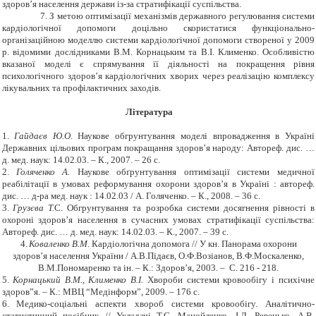
здоров’я населення держави із-за стратифікації суспільства.
7. З метою оптимізації механізмів державного регулювання системи
кардіологічної допомоги доцільно скористатися функціонально-
організаційною моделлю системи кардіологічної допомоги створеної у 2009
р. відомими дослідниками В.М. Корнацьким та В.І. Клименко. Особливістю
вказаної моделі є спрямування її діяльності на покращення рівня
психологічного здоров’я кардіологічних хворих через реалізацію комплексу
лікувальних та профілактичних заходів.
Література
1.
Гайдаєв Ю.О
. Наукове обгрунтування моделі впровадження в Україні
Державних цільових програм покращання здоров
’
я народу: Автореф. дис. …
д. мед. наук: 14.02.03. – К., 2007. – 26 с.
2.
Голяченко А.
Наукове обґрунтування оптимізації системи медичної
реабілітації в умовах реформування охорони здоров’я в Україні : автореф.
дис. … д-ра мед. наук : 14.02.03 / А. Голяченко. – К., 2008. – 36 с.
3.
Грузєва Т.
С. Обгрунтування та розробка системи досягнення рівності в
охороні здоров
’
я населення в сучасних умовах стратифікації суспільства:
Автореф. дис. … д. мед. наук: 14.02.03. – К., 2007. – 39 с.
4.
Коваленко В.М
. Кардіологічна допомога // У кн. Панорама охорони
здоров’я населення України / А.В.Підаєв, О.Ф.Возіанов, В.Ф.Москаленко,
В.М.Пономаренко та ін. – К.: Здоров’я, 2003. – С. 216 - 218.
5.
Корнацький В.М., Клименко В.І.
Хвороби системи кровообігу і психічне
здоров”я. – К.: МВЦ “Медінформ”, 2009. – 176 с.
6.
Медико-соціальні аспекти хвороб системи кровообігу. Аналітично-
статистичний посібник // Укладачі Т.С. Манойленко, І.Л. Ревенько, А.В.