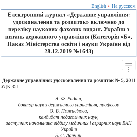
English
•
На русском
Електронний журнал «Державне управління:
удосконалення та розвиток» включено до
переліку наукових фахових видань України з
питань державного управління (Категорія «Б»,
Наказ Міністерства освіти і науки України від
28.12.2019 №1643)
Tog
.
.
.
navi
Державне управління: удосконалення та розвиток № 5, 2011
УДК 351
Я. Ф. Радиш,
доктор наук з державного управління,
професор
О. В. Поживілова,
кандидат педагогічних наук,
заступник начальника відділу медичних і аграрних наук ВАК
України
Б. С. Дарчин,