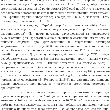
який у порівнянні з розвинутими країнами Євросоюзу характеризується
зниженням середньої тривалості життя на 10 – 12 років; підвищенням
смертності, яка за останні 10 років досягла 2940 осіб на 100 тисяч населення,
особливо серед чоловіків працездатного віку. Основні причини такої ситуації
– неінфекційні хронічні хвороби: серцево-судинні – 63%, онкологічні – 12%,
різного виду травматизму – 8 – 8%.
2.
Виявлено, що
Україні хвороби системи кровообігу були і
залишаються однією з головних медико-соціальних проблем системи
охорони здоров
’
я. При цьому показники захворюваності та поширеності
ХСК в останні роки зростали значно більшими темпами, ніж смертність. Їх
динаміка свідчить про діагностичний та лікувальний потенціал
кардіологічної служби. Серед ХСК найпоширенішою є ішемічна хвороба
серця. Показники поширеності та захворюваності на ІХС за останні роки
постійно зростали. Друге місце в структурі смертності від ХСК посідає
цереброваскулярна патологія. Від неї вмирає кожний третій пацієнт у групі
ХСК у працездатному віці – кожній четвертий. На третьому місці –
гіпертонічна хвороба. Відмічена різниця в показниках смертності в
залежності від статі, нозології та віку хворих: смертність від ІХС у чоловіків
у 3 рази вища ніж у жінок, частка смертей від ЦВЗ у жінок перевищує в
порівнянні із чоловіками (34,8% проти 21,3%), що свідчить про відносно
більшу значимість цієї патології у структурі смертності, особливо у
працездатних.
3. Системний аналіз наукових праць українських авторів дає
підстави стверджувати, що їхні дослідження присвячені в основному
вивченню клінічних аспектів окремих нозологій ХСК та їх лікуванню. Низка
робіт присвячена аналізу медико-соціальних проблем, що виникають у зв
’
язку
із значною поширеністю даної патології
.
Однак проблема серцево-судинної