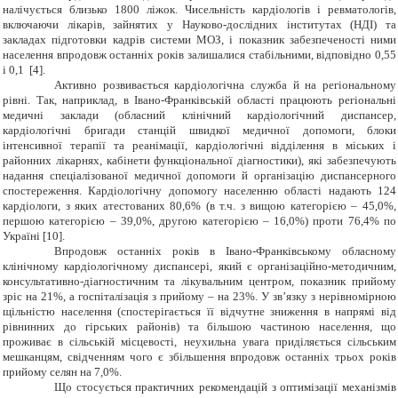
налічується близько 1800 ліжок. Чисельність кардіологів і ревматологів,
включаючи лікарів, зайнятих у Науково-дослідних інститутах (НДІ) та
закладах підготовки кадрів системи МОЗ, і показник забезпеченості ними
населення впродовж останніх років залишалися стабільними, відповідно 0,55
і 0,1 [4].
Активно розвивається кардіологічна служба й на регіональному
рівні. Так, наприклад, в Івано-Франківській області працюють регіональні
медичні заклади (обласний клінічний кардіологічний диспансер,
кардіологічні бригади станцій швидкої медичної допомоги, блоки
інтенсивної терапії та реанімації, кардіологічні відділення в міських і
районних лікарнях, кабінети функціональної діагностики), які забезпечують
надання спеціалізованої медичної допомоги й організацію диспансерного
спостереження. Кардіологічну допомогу населенню області надають 124
кардіологи, з яких атестованих 80,6% (в т.ч. з вищою категорією – 45,0%,
першою категорією – 39,0%, другою категорією – 16,0%) проти 76,4% по
Україні [10].
Впродовж останніх років в Івано-Франківському обласному
клінічному кардіологічному диспансері, який є організаційно-методичним,
консультативно-діагностичним та лікувальним центром, показник прийому
зріс на 21%, а госпіталізація з прийому – на 23%. У зв’язку з нерівномірною
щільністю населення (спостерігається її відчутне зниження в напрямі від
рівнинних до гірських районів) та більшою частиною населення, що
проживає в сільській місцевості, неухильна увага приділяється сільським
мешканцям, свідченням чого є збільшення впродовж останніх трьох років
прийому селян на 7,0%.
Що стосується практичних рекомендацій з оптимізації механізмів