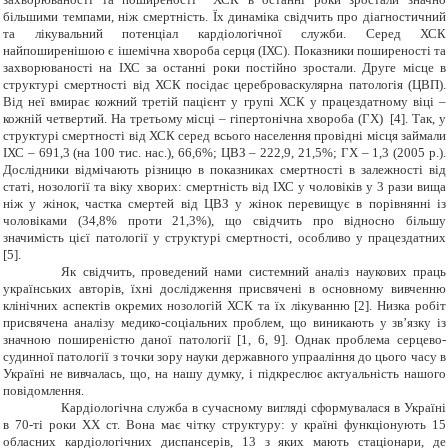
більшими темпами, ніж смертність. Їх динаміка свідчить про діагностичний
та лікувальний потенціал кардіологічної служби. Серед ХСК
найпоширенішою є ішемічна хвороба серця (ІХС). Показники поширеності та
захворюваності на ІХС за останні роки постійно зростали. Друге місце в
структурі смертності від ХСК посідає цереброваскулярна патологія (ЦВП).
Від неї вмирає кожний третій пацієнт у групі ХСК у працездатному віці –
кожній четвертий. На третьому місці – гіпертонічна хвороба (ГХ) [4]. Так, у
структурі смертності від ХСК серед всього населення провідні місця займали
ІХС – 691,3 (на 100 тис. нас.), 66,6%; ЦВЗ – 222,9, 21,5%; ГХ – 1,3 (2005 р.).
Дослідники відмічають різницю в показниках смертності в залежності від
статі, нозології та віку хворих: смертність від ІХС у чоловіків у 3 рази вища
ніж у жінок, частка смертей від ЦВЗ у жінок перевищує в порівнянні із
чоловіками (34,8% проти 21,3%), що свідчить про відносно більшу
значимість цієї патології у структурі смертності, особливо у працездатних
[5].
Як свідчить, проведений нами системний аналіз наукових праць
українських авторів, їхні дослідження присвячені в основному вивченню
клінічних аспектів окремих нозологій ХСК та їх лікуванню [2]. Низка робіт
присвячена аналізу медико-соціальних проблем, що виникають у зв
’
язку із
значною поширеністю даної патології [1, 6, 9]. Однак проблема серцево-
судинної патології з точки зору науки державного упрааління до цього часу в
Україні не вивчалась, що, на нашу думку, і підкреслює актуальність нашого
повідомлення.
Кардіологічна служба в сучасному вигляді сформувалася в Україні
в 70-ті роки ХХ ст. Вона має чітку структуру: у країні функціонують 15
обласних кардіологічних диспансерів, 13 з яких мають стаціонари, де