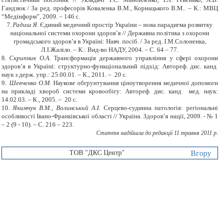
Гандзюк / За ред. професорів Коваленка В.М., Корнацького В.М.. – К.: МВЦ
“Медінформ”, 2009. – 146 с.
7.
Радиш Я
. Єдиний медичний простір України – нова парадигма розвитку
національної системи охорони здоров’я // Державна політика з охорони
громадського здоров’я в Україні: Навч. посіб. / За ред. І.М.Солоненка,
Л.І.Жаліло. – К.: Вид-во НАДУ, 2004. – С. 64 – 77.
8.
Скрипник О.А.
Трансформація державного управління у сфері охорони
здоров
’
я в Україні: структурно-функціональний підхід: Автореф. дис. канд
наук з держ. упр.: 25.00.01. – К., 2011. – 20 с.
9.
Шевченко О.М.
Наукове обгрунтування ціноутворення медичної допомоги
на прикладі хвороб системи кровообігу: Автореф. дис. канд мед. наук:
14.02.03. – К., 2005. – 20 с.
10.
Якимчук В.М., Волинський А.І.
Серцево-судинна патологія: регіональні
особливості Івано-Франківської області // Україна. Здоров
’
я нації, 2009. - № 1
– 2 (9 - 10). – С. 216 – 223.
Стаття надійшла до редакції
11 травня 2011 р.
ТОВ "ДКС Центр"
Вгору