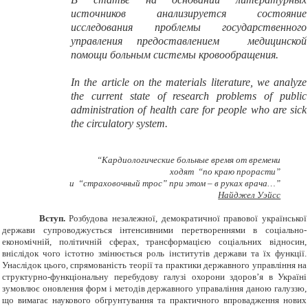
источников анализируется состояние
исследования проблемы государственного
управления предоставлением медицинской
помощи больным системы кровообращения
.
In the article
on
the materials
literature,
we analyze
the
current
state of
research
problems of public
administration
of
health care
for people
who
are
sick
the circulatory system
.
“Кардиологические больные время от времени
ходят “по краю прорасти”
и “страховочный трос” при этом – в руках врача…”
Найджел Уэйсс
Вступ.
Розбудова незалежної, демократичної правової української
держави супроводжується інтенсивними перетвореннями в соціально-
економічній, політичній сферах, трансформацією соціальних відносин,
вніслідок чого істотно змінюється роль інститутів держави та їх функції.
Унаслідок цього, спрямованість теорії та практики державного управління на
структурно-функціональну перебудову галузі охорони здоров
’
я в Україні
зумовлює оновлення форм і методів державного управаління даною галуззю,
що вимагає наукового обгрунтування та практичного впровадження нових