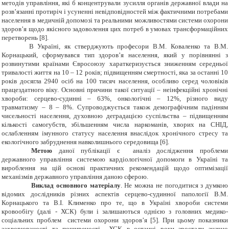
методів управління, які б концентрували зусилля органів державної влади на
розв’язанні протиріч і усуненні невідповідностей між фактичними потребами
населення в медичній допомозі та реальними можливостями системи охорони
здоров’я щодо якісного задоволення цих потреб в умовах трансформаційних
перетворень [8].
В Україні, як стверджують професори В.М. Коваленко та В.М.
Корнацький, сформувався тип здоров’я населення, який у порівнянні з
розвинутими країнами Євросоюзу хараткеризується зниженням середньої
тривалості життя на 10 – 12 років; підвищенням смертності, яка за останні 10
років досягла 2940 осіб на 100 тисяч населення, особливо серед чоловіків
працездатного віку. Основні причини такої ситуації – неінфекційні хронічні
хвороби: серцево-судинні – 63%, онкологічні – 12%, різного виду
травматизму – 8 – 8%. Супроводжується також демографічним падінням
чисельності населення, духовною деградацією суспільства – підвищенням
кількості самогубств, збільшенням числа наркоманів, хворих на СНІД,
ослабленням імунного статусу населення внаслідок хронічного стресу та
екологічного забруднення навколишнього середовища [6].
Метою
даної публікації є аналіз дослідження проблеми
державного управління системою кардіологічної допомоги в Україні та
вироблення на цій основі практичних рекомендацій щодо оптимізації
механізмів державного управління даною сферою.
Виклад основного матеріалу
. Не можна не погодитися з думкою
відомих дослідників різних аспектів серцево-судинної папології В.М.
Корнацького та В.І. Клименко про те, що в Україні хвороби системи
кровообігу (далі - ХСК) були і залишаються однією з головних медико-
соціальних проблем системи охорони здоров
’
я [5]. При цьому показники
захворюваності та поширеності ХСК в останні роки зростали значно