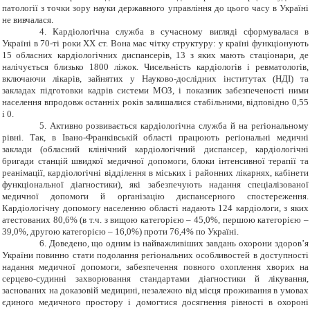
патології з точки зору науки державного упра
в
ління до цього часу в Україні
не вивчалас
я.
4.
Кардіологічна служба в сучасному вигляді сформувалася в
Україні в 70-ті роки ХХ ст. Вона має чітку структуру: у країні функціонують
15 обласних кардіологічних диспансерів, 13 з яких мають стаціонари, де
налічується близько 1800 ліжок. Чисельність кардіологів і ревматологів,
включаючи лікарів, зайнятих у Науково-дослідних інститутах (НДІ) та
закладах підготовки кадрів системи МОЗ, і показник забезпеченості ними
населення впродовж останніх років залишалися стабільними, відповідно 0,55
і 0.
5.
Активно розвивається кардіологічна служба й на регіональному
рівні. Так, в Івано-Франківській області працюють регіональні медичні
заклади (обласний клінічний кардіологічний диспансер, кардіологічні
бригади станцій швидкої медичної допомоги, блоки інтенсивної терапії та
реанімації, кардіологічні відділення в міських і районних лікарнях, кабінети
функціональної діагностики), які забезпечують надання спеціалізованої
медичної допомоги й організацію диспансерного спостереження.
Кардіологічну допомогу населенню області надають 124 кардіологи, з яких
атестованих 80,6% (в т.ч. з вищою категорією – 45,0%, першою категорією –
39,0%, другою категорією – 16,0%) проти 76,4% по Україні.
6. Доведено, що
одним із найважливіших завдань охорони здоров
’
я
України повинно стати подолання регіональних особливостей в доступності
надання медичної допомоги, забезпечення повного охоплення хворих на
серцево-судинні захворювання стандартами діагностики й лікування,
заснованих на доказовій медицині, незалежно від місця проживання в умовах
єдиного медичного простору і домогтися досягнення рівності в охороні