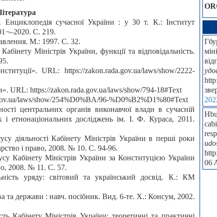
OR
Література
. Енциклопедія сучасної України : у 30 т. К.: Інститут
1¬–2020. С. 219.
Гбу
вления. М.: 1997. С. 32.
мін
Кабінету Міністрів України, функції та відповідальність.
від
95.
удо
итуції». URL: https://zakon.rada.gov.ua/laws/show/2222-
htt
зве
. URL: https://zakon.rada.gov.ua/laws/show/794-18#Text
202
ada.gov.ua/laws/show/254%D0%BA/96-%D0%B2%D1%80#Text
ності центральних органів виконавчої влади в сучасній
Hbu
х і етнонаціональних досліджень ім. І. Ф. Кураса, 2011.
cabi
resp
усу діяльності Кабінету Міністрів України в перші роки
udo
ство і право, 2008. № 10. С. 94-96.
htt
усу Кабінету Міністрів України за Конституцією України
06 
, 2008. № 11. С. 57.
ьність уряду: світовий та український досвід. К.: КМ
а та держави : навч. посібник. Вид. 6-те. Х.: Консум, 2002.
сть Кабінету Міністрів України: теоретичні та практичні