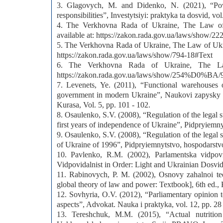
3. Glagovych, M. and Didenko, N. (2021), “Powe
responsibilities”, Investytsiyi: praktyka ta dosvid,
4. The Verkhovna Rada of Ukraine, The Law of
available at: https://zakon.rada.gov.ua/laws/show/2
5. The Verkhovna Rada of Ukraine, The Law of Ukrai
https://zakon.rada.gov.ua/laws/show/794-18#Text
6. The Verkhovna Rada of Ukraine, The Law 
https://zakon.rada.gov.ua/laws/show/254%D0%
7. Levenets, Ye. (2011), “Functional warehouses of
government in modern Ukraine”, Naukovi zapysky In
Kurasa, Vol. 5, pp. 101 - 102.
8. Osaulenko, S.V. (2008), “Regulation of the legal st
first years of independence of Ukraine”, Pidpryiemny
9. Osaulenko, S.V. (2008), “Regulation of the legal s
of Ukraine of 1996”, Pidpryiemnytstvo, hospodarstvo 
10. Pavlenko, R.M. (2002), Parlamentska vidpovid
Vidpovidalnist in Order: Light and Ukrainian Dosvi
11. Rabinovych, P. M. (2002), Osnovy zahalnoi teo
global theory of law and power: Textbook], 6th ed.,
12. Sovhyria, O.V. (2012), “Parliamentary opinion to
aspects”, Advokat. Nauka i praktyka, vol. 12, pp. 28
13. Tereshchuk, M.M. (2015), “Actual nutrition