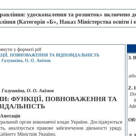
авління: удосконалення та розвиток» включено до
іння (Категорія «Б», Наказ Міністерства освіти і 
КЦІЇ, ПОВНОВАЖЕННЯ ТА ВІДПОВІДАЛЬНІСТЬ
З. 
В. Галушкіна, О. О. Акімов
адм
Z. 
В. Галушкіна, О. О. Акімов
Doc
НИ: ФУНКЦІЇ, ПОВНОВАЖЕННЯ ТА
ВІДАЛЬНІСТЬ
Adm
Анотація
OR
нтральний орган виконавчої влади України. Досліджуються
ть, аналізується правове забезпечення діяльності уряду.
Кабінету Міністрів України.
Л. 