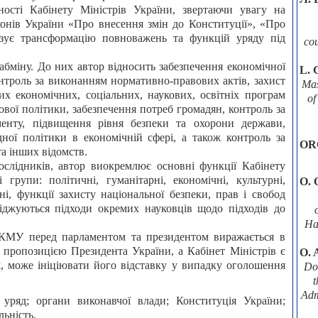
ності Кабінету Міністрів України, звертаючи увагу на
конів України «Про внесення змін до Конституції», «Про
лізує трансформацію повноважень та функцій уряду під
со
абміну. До них автор відносить забезпечення економічної
L. 
контроль за виконанням нормативно-правових актів, захист
Mаs
их економічних, соціальних, наукових, освітніх програм
of
кової політики, забезпечення потреб громадян, контроль за
енту, підвищення рівня безпеки та охорони держави,
ної політики в економічній сфері, а також контроль за
OR
та інших відомств.
слідників, автор виокремлює основні функції Кабінету
групи: політичні, гуманітарні, економічні, культурні,
О. 
йні, функції захисту національної безпеки, прав і свобод
іджуються підходи окремих науковців щодо підходів до
На
ь КМУ перед парламентом та президентом виражається в
 пропозицією Президента України, а Кабінет Міністрів є
O. 
, може ініціювати його відставку у випадку оголошення
Doc
Adm
 уряд; органи виконавчої влади; Конституція України;
льність.