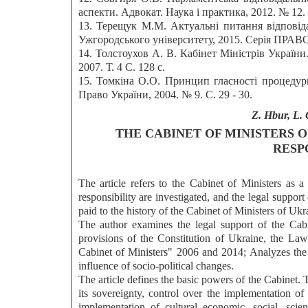
аспекти. Адвокат. Наука і практика, 2012. № 12. 
13. Терещук М.М. Актуальні питання відповіда
Ужгородського університету, 2015. Серія ПРАВО.
14. Толстоухов А. В. Кабінет Міністрів України.
2007. Т. 4 С. 128 с.
15. Томкіна О.О. Принцип гласності процедури
Право України, 2004. № 9. С. 29 - 30.
Z. Hbur, L.
THE CABINET OF MINISTERS 
RESP
The article refers to the Cabinet of Ministers as 
responsibility are investigated, and the legal support 
paid to the history of the Cabinet of Ministers of Ukr
The author examines the legal support of the Cabi
provisions of the Constitution of Ukraine, the L
Cabinet of Ministers" 2006 and 2014; Analyzes the
influence of socio-political changes.
The article defines the basic powers of the Cabinet.
its sovereignty, control over the implementation of
implementation of cultural economic, social, scien