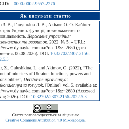
CID:
0000-0002-9557-2276
Як цитувати статтю
р З. В., Галушкіна Л. В., Акімов О. О. Кабінет
істрів України: функції, повноваження та
повідальність.
Державне управління:
сконалення та розвиток
. 2022. № 5. – URL:
p://www.dy.nayka.com.ua/?op=1&z=2680 (дата
рнення: 06.08.2026). DOI:
10.32702/2307-2156-
2.5.3
r, Z., Galushkina, L. and Akimov, O. (2022), “The
net of ministers of Ukraine: functions, powers and
onsibilities”,
Derzhavne upravlinnya:
skonalennya ta rozvytok
, [Online], vol. 5, available at:
p://www.dy.nayka.com.ua/?op=1&z=2680 (Accessed
Aug 2026). DOI:
10.32702/2307-2156-2022.5.3
Стаття розповсюджується за ліцензією
Creative Commons Attribution 4.0 Міжнародна
.