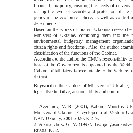
financial, tax policy, ensuring the needs of citizens
raising the level of security and protection of the s
policy in the economic sphere, as well as control ov
departments.
Based on the works of modern Ukrainian researchers,
Ministers of Ukraine, combining them into the fol
environmental, budgetary, management, organizatio
citizen rights and freedoms . Also, the author exami
classification of the functions of the Cabinet.
According to the author, the CMU's responsibility to t
head of the Government is appointed by the Verkho
Cabinet of Ministers is accountable to the Verkhovna
distrust.
Keywords:
the Cabinet of Ministers of Ukraine; 
legislative initiative; accountability and control.
1. Averianov, V. B. (2001), Kabinet Ministriv Ukr
Ministers of Ukraine. Encyclopedia of Modern Ukra
NAN Ukrainy, 2001-2020. P. 219.
2. Atamanchuk, G. V. (1997), Teorija gosudarstven
Russia, P. 32.