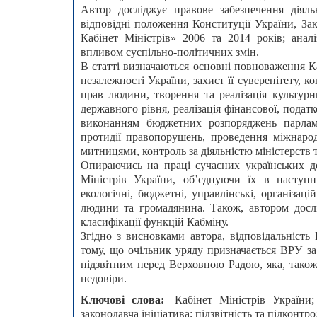
Автор досліджує правове забезпечення діяль
відповідні положення Конституції України, За
Кабінет Міністрів» 2006 та 2014 років; ана
впливом суспільно-політичних змін.
В статті визначаються основні повноваження К
незалежності України, захист її суверенітету, 
прав людини, творення та реалізація культурн
державного рівня, реалізація фінансової, подат
виконанням бюджетних розпоряджень парлам
протидії правопорушень, проведення міжнарод
митницями, контроль за діяльністю міністерств 
Опираючись на праці сучасних українських до
Міністрів України, об’єднуючи їх в наступні 
екологічні, бюджетні, управлінські, організаці
людини та громадянина. Також, автором досл
класифікації функцій Кабміну.
Згідно з висновками автора, відповідальніст
тому, що очільник уряду призначається ВРУ за
підзвітним перед Верховною Радою, яка, також
недовіри.
Ключові слова:
Кабінет Міністрів України;
законодавча ініціатива; підзвітність та підконтро