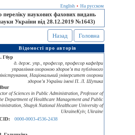
English
•
На русском
 переліку наукових фахових видань
науки України від 28.12.2019 №1643)
Назад
Головна
Відомості про авторів
В. Гбур
д. держ. упр., професор, професор кафедри
управління охороною здоров’я та публічного
іністрування, Національний університет охорони
здоров’я України імені П. Л. Шупика
Hbur
tor of Sciences in Public Administration, Professor of
the Department of Healthcare Management and Public
inistration, Shupyk National Healthcare University of
UkraineKyiv, Ukraine
CID:
0000-0003-4536-2438
В. Галушкіна