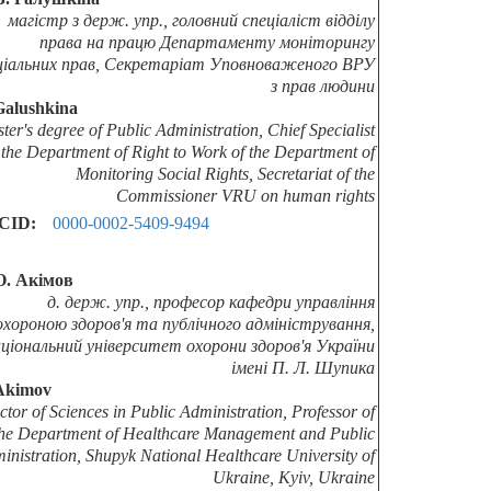
магістр з держ. упр., головний спеціаліст відділу
права на працю Департаменту моніторингу
ціальних прав, Секретаріат Уповноваженого ВРУ
з прав людини
Galushkina
tеr's dеgrее of Public Administration, Chief Specialist
 the Department of Right to Work of the Department of
Monitoring Social Rights, Secretariat of the
Commissioner VRU on human rights
CID:
0000-0002-5409-9494
О. Акімов
д. держ. упр., професор кафедри управління
охороною здоров'я та публічного адміністрування,
ціональний університет охорони здоров'я України
імені П. Л. Шупика
Akimov
tor of Sciences in Public Administration, Professor of
the Department of Healthcare Management and Public
inistration, Shupyk National Healthcare University of
Ukraine, Kyiv, Ukraine