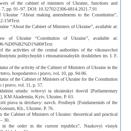
rs of the cabinet of ministers of Ukraine, functions and
 vol. 7, pp. 91–97. DOI: 10.32702/2306-6814.2021.7.91
 Ukraine “About making amendments to the Constitution”,
222-15#Text
ne “About the Cabinet of Ministers of Ukraine”, available at:
of Ukraine “Constitution of Ukraine”, available at:
BA/96-%D0%B2%D1%80#Text
 the activities of the central authorities of the vikonavchoi
stytutu politychnykh i etnonatsionalnykh doslidzhen im. I. F.
atus of the activity of the Cabinet of Ministers of Ukraine in the
tstvo, hospodarstvo i pravo, vol. 10, pp. 94-96.
tatus of the Cabinet of Ministers of Ukraine for the Constitution
i pravo, vol. 11, p. 57.
alnist uriadu: svitovyi ta ukrainskyi dosvid [Parliamentary
d], KM Akademiia, Kyiv, Ukraine, P. 63.
rii prava ta derzhavy: navch. Posibnyk [Fundamentals of the
 Konsum, Kh., Ukraine, P. 76.
 the Cabinet of Ministers of Ukraine: theoretical and practical
 – 30.
 in the order in the current republics”, Naukovyi visnyk