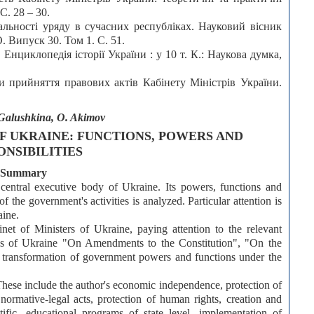
С. 28 – 30.
льності уряду в сучасних республіках. Науковий вісник
 Випуск 30. Том 1. С. 51.
 Енциклопедія історії України : у 10 т. К.: Наукова думка,
 прийняття правових актів Кабінету Міністрів України.
 Galushkina, O. Akimov
OF UKRAINE: FUNCTIONS, POWERS AND
ONSIBILITIES
Summary
a central executive body of Ukraine. Its powers, functions and
of the government's activities is analyzed. Particular attention is
aine.
net of Ministers of Ukraine, paying attention to the relevant
aws of Ukraine "On Amendments to the Constitution", "On the
 transformation of government powers and functions under the
 These include the author's economic independence, protection of
 normative-legal acts, protection of human rights, creation and
tific, educational programs of state level, implementation of