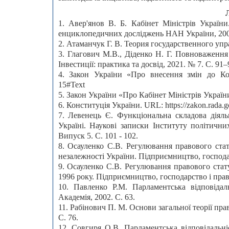
1. Авер'янов В. Б. Кабінет Міністрів України
енциклопедичних досліджень НАН України, 200
2. Атаманчук Г. В. Теория государственного упра
3. Глагович М.В., Діденко Н. Г. Повноваження 
Інвестиції: практика та досвід, 2021. № 7. С. 91–
4. Закон України «Про внесення змін до Конст
15#Text
5. Закон України «Про Кабінет Міністрів України»
6. Конституція України. URL: https://zakon.r
7. Левенець Є. Функціональна складова діяль
Україні. Наукові записки Інституту політични
Випуск 5. С. 101 - 102.
8. Осауленко С.В. Регулювання правового стат
незалежності України. Підприємництво, господар
9. Осауленко С.В. Регулювання правового стат
1996 року. Підприємництво, господарство і право
10. Павленко Р.М. Парламентська відповідал
Академія, 2002. С. 63.
11. Рабінович П. М. Основи загальної теорії прав
С. 76.
12. Совгиря О.В. Парламентська відповідальні