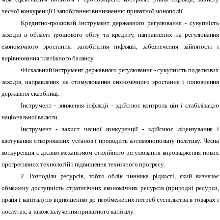
чесної конкуренції і запобіганню виникненню приватної монополії.
Кредитно-грошовий інструмент державного регулювання - сукупність
заходів в області грошового обігу та кредиту, направлених на регулювання
економічного зростання, запобігання інфляції, забезпечення зайнятості і
вирівнювання платіжного балансу.
Фіскальний інструмент державного регулювання - сукупність податкових
заходів, направлених на стимулювання економічного зростання і поповнення
державної скарбниці.
Інструмент - зниження інфляції - здійснює контроль цін і стабілізацію
національної валюти.
Інструмент - захист чесної конкуренції - здійснює ліцензування і
квотування створюваних установ і проводить антимонопольну політику. Чесна
конкуренція є дієвим механізмом стихійного регулювання впровадження нових
прогресивних технологій і підвищення технічного прогресу.
2. Розподіли ресурсів, тобто облік чинника рідкості, який визначає
обмежену доступність стратегічних економічних ресурсів (природні ресурси,
праця і капітал) по відношенню до необмежених потреб суспільства в товарах і
послугах, а також залучення приватного капіталу.