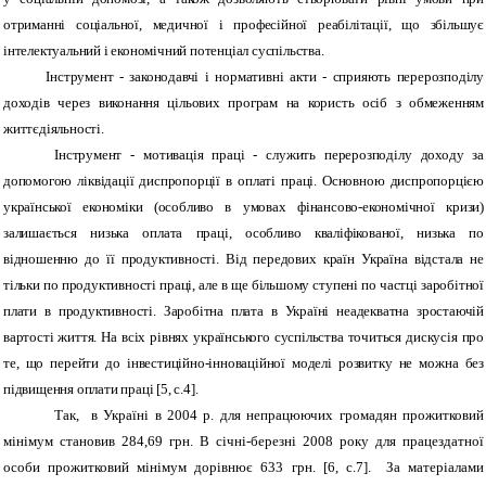
отриманні соціальної, медичної і професійної реабілітації, що збільшує
інтелектуальний і економічний потенціал суспільства.
Інструмент - законодавчі і нормативні акти - сприяють перерозподілу
доходів через виконання цільових програм на користь осіб з обмеженням
життєдіяльності.
Інструмент - мотивація праці - служить перерозподілу доходу за
допомогою ліквідації диспропорції в оплаті праці. Основною диспропорцією
української економіки (особливо в умовах фінансово-економічної кризи)
залишається низька оплата праці, особливо кваліфікованої, низька по
відношенню до її продуктивності. Від передових країн Україна відстала не
тільки по продуктивності праці, але в ще більшому ступені по частці заробітної
плати в продуктивності. Заробітна плата в Україні неадекватна зростаючій
вартості життя. На всіх рівнях українського суспільства точиться дискусія про
те, що перейти до інвестиційно-інноваційної моделі розвитку не можна без
підвищення оплати праці [
5,
c
.4].
Так, в Україні в 2004 р. для непрацюючих громадян прожитковий
мінімум становив 284,69 грн. В січні-березні 2008 року для працездатної
особи прожитковий мінімум дорівнює 633 грн. [6, с.7]. За матеріалами