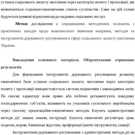
установ соціального захисту населення через категорію попиту і пропозиції, які
визначаються соціально-економічним станом суспільства. Саме на цій основі
будуються ринкові відносини щодо надання соціальних послуг.
Метою
дослідження є
опрацювання методичних положень і
практичних заходів щодо комплексного вивчення напрямів, методів та
інструментів державного регулювання в сфері соціального захисту населення
України.
Викладення основного матеріалу.
Обґрунтування отриманих
результатів
Для формування інструментів державного регулювання розвитку
економічної бази установ соціального захисту населення через категорію
попиту і пропозиції використовується система нормативів і законодавчих актів.
По своєму характеру вони прямо або побічно регламентують поведінку
господарюючих суб
’
єктів, впливають на учасників суспільного виробництва
через систему організаційно-економічних методів. Існують адміністративні
методи дії: закони, накази, інструкції. Існують економічні регулятори: ціни,
податки, норми, банківські відсотки, преференції (митні інструменти), санкції.
Інструментами державного регулювання є адміністративні методи дії на