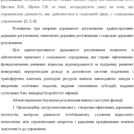
Цвєтков В.В., Щокін Г.В. та інші, зосереджують увагу на тому, що
управлінська діяльність, яка здійснюється в соціальній сфері, є соціальним
управлінням
[2; 3; 4].
Розглянемо три напрями державного регулювання: адміністративне
державне регулювання, економічне державне регулювання і соціальне державне
регулювання.
Цілі адміністративного державного регулювання полягають в
забезпеченні правового і соціального середовища, яке сприяє ефективному
функціонуванню ринкових відносин, відповідальності за підтримку ринкової
конкуренції, перерозподіли доходу за допомогою системи податкових і
трансфертних платежів, розподіли ресурсів шляхом законодавчих заходів і
введенням особливих податків, надання споживачам субсидій, надання
суспільних благ, ліквідації безробіття і інфляції.
Адміністративне державне регулювання
виконує наступні функції:
1. Організаційну, інструментами якої є: створення ефективних державних
інститутів, контроль діяльності істеблішменту, усунення відносного
антагонізму між управлінським апаратом і рядовими працівниками шляхом
залучення їх до управління.