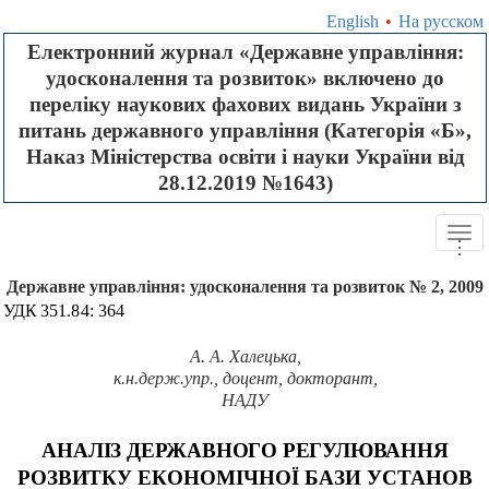
English
•
На русском
Електронний журнал «Державне управління:
удосконалення та розвиток» включено до
переліку наукових фахових видань України з
питань державного управління (Категорія «Б»,
Наказ Міністерства освіти і науки України від
28.12.2019 №1643)
Tog
.
.
.
navi
Державне управління: удосконалення та розвиток № 2, 2009
УДК
351.84: 364
А. А. Халецька,
к.н.держ.упр., доцент, докторант,
НАДУ
АНАЛІЗ ДЕРЖАВНОГО РЕГУЛЮВАННЯ
РОЗВИТКУ
ЕКОНОМІЧНОЇ БАЗИ УСТАНОВ