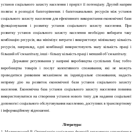
установ соціального захисту населення і приріст її потенціалу. Другий напрям
полягає в розподілі багаторівневих і багатоканальних ресурсів між установ
соціального захисту населення для ефективного використання економічної бази
функціонування і розвитку установ соціального захисту населення. При
розвитку установ соціального захисту населення необхідно вибирати таку
комбінацію ресурсів, яка мінімізує витрати і використовує мінімальну кількість
ресурсів, наприклад, одні комбінації використовують малу кількість праці і
більший об’єм капіталу, інші - більшу кількість праці і менший об’єм капіталу.
Державне регулювання у напрямі виробництва суспільних благ, тобто
виробництва товарів і послуг колективного споживання, які не можуть
проводитися ринковим механізмом як індивідуальне споживання, надасть
непряму дію на розвиток економічної бази установ соціального захисту
населення. Економічна база установ соціального захисту населення повинна
використовуватися на створення установ нового типу для надання соціальної
допомоги і соціального обслуговування населенню, доступних в транспортному
і інформаційному відношенні.
Література:
1. Малиновський В. Оптимізація соціальних функцій державного управління в