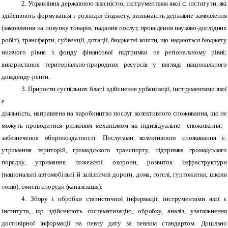
2. Управління державною власністю, інструментами якої є: інститути, які
здійснюють формування і розподіл бюджету, визначають державне замовлення
(замовлення на покупку товарів, надання послуг, проведення науково-дослідних
робіт), трансферти, субвенції, дотації, бюджетні кошти, що надаються бюджету
нижчого рівня з фонду фінансової підтримки на регіональному рівні;
використання територіально-природних ресурсів у вигляді національного
дивіденду-ренти.
3. Прирости суспільних благ і здійснення урбанізації, інструментами якої
є
діяльність, направлена на виробництво послуг колективного споживання, що не
можуть проводитися ринковим механізмом як індивідуальне споживання;
забезпечення обороноздатності. Послугами колективного споживання є:
утримання територій, громадського транспорту, підтримка громадського
порядку, утримання пожежної охорони, розвиток інфраструктури
(національні автомобільні й залізничні дороги, дома, готелі, гуртожитки, школи
тощо), очисні споруди (каналізація).
4. Збору і обробки статистичної інформації, інструментами якої є
інститути, що здійснюють систематизацію, обробку, аналіз, узагальнення
достовірної інформації на певну дату за певним стандартом. Доцільно