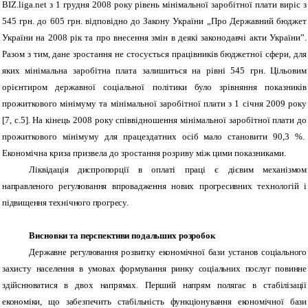
BIZ
.
liga
.
net
з 1 грудня 2008 року рівень мінімальної заробітної плати виріс з
545 грн. до 605 грн. відповідно до Закону України „Про Державний бюджет
України на 2008 рік та про внесення змін в деякі законодавчі акти України”.
Разом з тим, дане зростання не стосується працівників бюджетної сфери, для
яких мінімальна заробітна плата залишиться на рівні 545 грн. Цільовим
орієнтиром державної соціальної політики було зрівняння показників
прожиткового мінімуму та мінімальної заробітної плати з 1 січня 2009 року
[7, с.5]. На кінець 2008 року співвідношення мінімальної заробітної плати до
прожиткового мінімуму для працездатних осіб мало становити 90,3 %.
Економічна криза призвела до зростання розриву між цими показниками.
Ліквідація диспропорції в оплаті праці є дієвим механізмом
направленого регулювання впровадження нових прогресивних технологій і
підвищення технічного прогресу.
Висновки та перспективи подальших розробок
Державне регулювання розвитку економічної бази установ соціального
захисту населення в умовах формування ринку соціальних послуг повинне
здійснюватися в двох напрямах. Перший напрям полягає в стабілізації
економіки, що забезпечить стабільність функціонування економічної бази