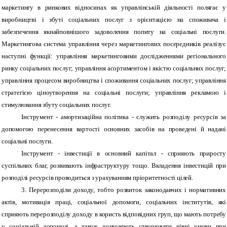
маркетингу в ринкових відносинах як управлінській діяльності полягає у
виробництві і збуті соціальних послуг з орієнтацією на споживача і
забезпечення якнайповнішого задоволення попиту на соціальні послуги.
Маркетингова система управління через маркетингових посередників реалізує
наступні функції: управління маркетинговими дослідженнями регіонального
ринку соціальних послуг; управління асортиментом і якістю соціальних послуг;
управління процесом виробництва і споживання соціальних послуг; управління
стратегією ціноутворення на соціальні послуги; управління рекламою і
стимулювання збуту соціальних послуг.
Інструмент - амортизаційна політика - служить розподілу ресурсів за
допомогою перенесення вартості основних засобів на проведені й надані
соціальні послуги.
Інструмент - інвестиції в основний капітал - сприяють приросту
суспільних благ, розвивають інфраструктуру тощо. Вкладення інвестицій при
розподілі ресурсів проводиться з урахуванням пріоритетності цілей.
3. Перерозподіли доходу, тобто розвиток законодавчих і нормативних
актів, мотивація праці, соціальної допомоги, соціальних інститутів, які
сприяють перерозподілу доходу в користь відповідних груп, що мають потребу
у соціальній допомозі, а також дозволяють створювати рівні умови при