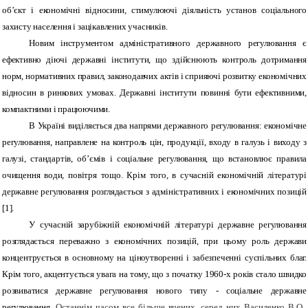
об’єкт і економічні відносини, стимулюючі діяльність установ соціального
захисту населення і зацікавлених учасників.
Новим інструментом адміністративного державного регулювання є
ефективно діючі державні інститути, що здійснюють контроль дотримання
норм, нормативних правил, законодавчих актів і сприяючі розвитку економічних
відносин в ринкових умовах. Державні інститути повинні бути ефективними,
компактними і працюючими.
В Україні виділяється два напрями державного регулювання: економічне
регулювання, направлене на контроль цін, продукції, входу в галузь і виходу з
галузі, стандартів, об’ємів і соціальне регулювання, що встановлює правила
очищення води, повітря тощо. Крім того, в сучасній економічній літературі
державне регулювання розглядається з адміністративних і економічних позицій
[1].
У сучасній зарубіжній економічній літературі державне регулювання
розглядається переважно з економічних позицій, при цьому роль держави
концентрується в основному на ціноутворенні і забезпеченні суспільних благ.
Крім того, акцентується увага на тому, що з початку 1960-х років стало швидко
розвиватися державне регулювання нового типу - соціальне державне
регулювання.
Останнім часом все більше вчених, серед них Василенко В.О.,