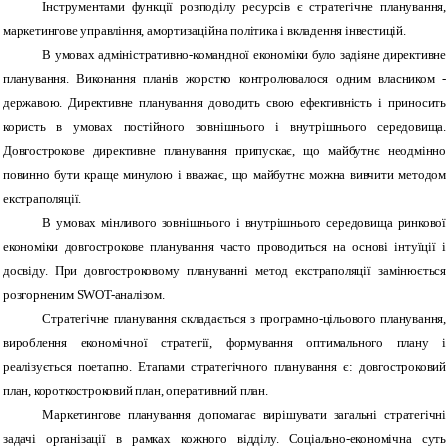
Інструментами функції розподілу ресурсів є стратегічне планування,
маркетингове управління, амортизаційна політика і вкладення інвестицій.
В умовах адміністративно-командної економіки було задіяне директивне
планування. Виконання планів жорстко контролювалося одним власником -
державою. Директивне планування доводить свою ефективність і приносить
користь в умовах постійного зовнішнього і внутрішнього середовища.
Довгострокове директивне планування припускає, що майбутнє неодмінно
повинно бути краще минулою і вважає, що майбутнє можна вивчити методом
екстраполяції.
В умовах мінливого зовнішнього і внутрішнього середовища ринкової
економіки довгострокове планування часто проводиться на основі інтуїції і
досвіду. При довгостроковому плануванні метод екстраполяції замінюється
розгорненим SWOT-аналізом.
Стратегічне планування складається з програмно-цільового планування,
вироблення економічної стратегії, формування оптимального плану і
реалізується поетапно. Етапами стратегічного планування є: довгостроковий
план, короткостроковий план, оперативний план.
Маркетингове планування допомагає вирішувати загальні стратегічні
задачі організації в рамках кожного відділу. Соціально-економічна суть