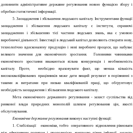
доповнити адміністративне державне регулювання новою функцією збору і
обробки статистичної інформації.
5. Заощадження і збільшення людського капіталу. Інструментами функції
заощадження і збільшення людського капіталу є інститути, сприяючі
заощадженню і збільшенню тієї частини людських знань, яка є умовою
виробничої діяльності. Інвестиції в людський капітал дозволяють створити нову,
технологічно вдосконалену продукцію і нові виробничі процеси, що набуває
великого значення для економічного зростання. Головними чинниками
економічного зростання вважаються вільна конкуренція і необмеженість
капіталу. Проте, необхідно враховувати факт, що менша кількість
висококваліфікованих працівників може дати вищий результат в порівнянні з
такими ж витратами при низько кваліфікованій праці, що обґрунтовує
необхідність заощадження і збільшення людського капіталу.
Мета економічного державного регулювання - захист суспільства від
ринкової влади природних монополій шляхом регулювання цін, якості
обслуговування.
Економічне державне регулювання
виконує наступні функції:
1. Стабілізації економіки, тобто оперативного відновлення рівноваги
між ефективним попитом і пропозицією, контролю рівня інфляції, захисту