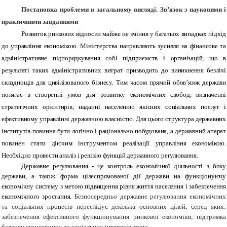
Постановка проблеми в загальному вигляді. Зв’язок з науковими і
практичними завданнями
Розвиток ринкових відносин майже не змінив у багатьох випадках підхід
до управління економікою. Міністерства направляють зусилля на фінансове та
адміністративне підпорядкування собі підприємств і організацій, що в
результаті таких адміністративних витрат призводить до виникнення безлічі
складнощів для цивілізованого бізнесу. Тим часом прямий обов’язок держави
полягає в створенні умов для розвитку економічних свобод, визначенні
стратегічних орієнтирів, наданні населенню якісних соціальних послуг і
ефективному управлінні державною власністю. Для цього структура державних
інститутів повинна бути логічно і раціонально побудована, а державний апарат
повинен стати діючим інструментом реалізації управління економікою.
Необхідно провести аналіз і ревізію функцій державного регулювання.
Державне регулювання - це контроль економічної діяльності з боку
держави, а також форма цілеспрямованої дії держави на функціонуючу
економічну систему з метою підвищення рівня життя населення і забезпечення
економічного зростання.
Безпосередньо державне регулювання економічних
та соціальних процесів переслідує декілька основних цілей, серед яких:
забезпечення ефективного функціонування ринкової економіки; підтримка
балансу економічних та соціальних інтересів тощо.