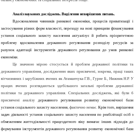
Аналіз наукових досліджень. Виділення невирішених питань.
Вдосконалення чинників ринкової економіки, процесів приватизації і
застосування різних форм власності, переходу на нові принципи фінансування
установ соціального захисту населення актуалізує й робить пріоритетною
проблему вдосконалення державного регулювання розподілу ресурсів за
рахунок адаптації інструментів державного регулювання до умов ринкової
економіки.
Це значною мірою стосується й проблем державної політики та
державного управління, дослідженню яких присвячені, зокрема, праці таких
вітчизняних і зарубіжних вчених як Атаманчука Г.В., Гурне Б., Нижник Н.Р. У
працях вчених розглядаються здебільшого загальні проблеми державної
політики та державного управління. Спеціальних досліджень, які були б
присвячені аналізу
державного регулювання розвитку
економічної бази
установ соціального захисту населення
, фактично немає.
Крім того, вирішення
задач діяльності установ соціального захисту населення по реабілітації осіб з
обмеженням життєдіяльності працездатного віку вимагає інших підходів до
формування інструментів державного регулювання розвитку економічної бази