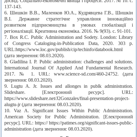
досвід. Соціально-економічні явища і процеси. 2017. № 10. с.
137-143.
6. Шишкін В.В., Маленков Ю.А., Кудрявцева Г.В., Шишкін
В.І. Державне стратегічне управління інноваційно
розвитком підприємництва в умовах глобалізації і
регіоналізації. Креативна економіка. 2016. № 9(93). с. 91-101.
7. Box R.C. Рublіс Administration and Sodety. London: Library
of Congress Cataloging-іn-Рubliсаtion Data, 2020. 303 р.
URL:https://www.loc.gov/publish/cip/techinfo/databook.html
(дата звернення: 08.03.2020).
8. Gladilina I. P. Public administration: challenges and solutions.
International Journal Of Applied And Fundamental Research.
2017. № 1. URL: www.science-sd.com/460-24752. (дата
звернення: 08.03.2020).
9. Lugtu A. Jr. Issues and allonges in publk administration.
Slideshare. [Електронний ресурс]. URL:
https://www.slideshare.net/J2Gonzales/final-presentation-project-
alugtu-jr (дата звернення: 08.03.2020).
10. Vaz A. Significant Issues Within Public Administration.
American Society for Public Administration. [Електронний
ресурс]. URL: https:// https://patimes.org/significant-issues-public-
administration (дата звернення: 08.03.2020).