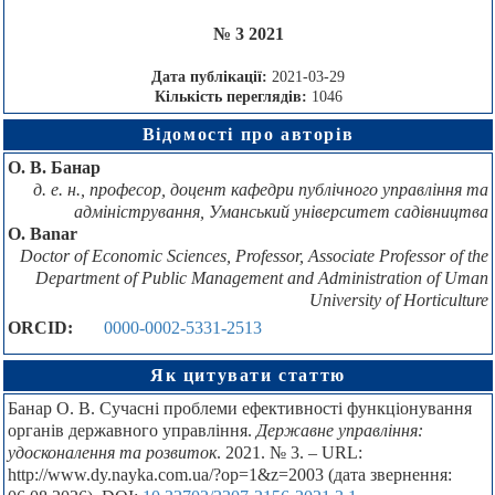
№ 3 2021
Дата публікації:
2021-03-29
Кількість переглядів:
1046
Відомості про авторів
О. В. Банар
д. е. н., професор, доцент кафедри публічного управління та
адміністрування, Уманський університет садівництва
О. Banar
Doctor of Economic Sciences, Professor, Associate Professor of the
Department of Public Management and Administration of Uman
University of Horticulture
ORCID:
0000-0002-5331-2513
Як цитувати статтю
Банар О. В. Сучасні проблеми ефективності функціонування
органів державного управління.
Державне управління:
удосконалення та розвиток
. 2021. № 3. – URL:
http://www.dy.nayka.com.ua/?op=1&z=2003 (дата звернення: