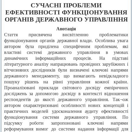
СУЧАСНІ ПРОБЛЕМИ
ЕФЕКТИВНОСТІ ФУНКЦІОНУВАННЯ
ОРГАНІВ ДЕРЖАВНОГО УПРАВЛІННЯ
Анотація
Стаття присвячена висвітленню проблематики
функціонування органів державної влади. Особлива увага
автором була приділена специфічним проблемам, які
властиві системі державного управління в умовах
динамічних інформаційних процесів. На підставі
літературного аналізу напрацювань провідних зарубіжних і
вітчизняних дослідників були визначені ключові напрями
державного менеджменту, що вимагають невідкладного
пошуку рішень на рівні управління кожної країни.
Проаналізовані приклади світового досвіду емпіричних
досліджень за допомогою досвіду в контексті відношення
респондентів до якості державного управління. Так¬ож
автором охарактеризовані особливості нових концепцій і
практичних моделей удосконалення аудиту ефективності
функціонування системи державного управління. По
підсумку роботи запропоновані ключові напрями
реформування вимог до системи надання інформації для