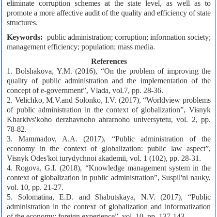
eliminate corruption schemes at the state level, as well as to
promote a more affective audit of the quality and efficiency of state
structures.
Keywords:
public administration; corruption; information society;
management efficiency; population; mass media.
References
1. Bolshakova, Y.M. (2016), “On the problem of improving the
quality of public administration and the implementation of the
concept of e-government”, Vlada, vol.7, pp. 28-36.
2. Velichko, M.V.and Solonko, I.V. (2017), “Worldview problems
of public administration in the context of globalization”, Visnyk
Kharkivs'koho derzhavnoho ahrarnoho universytetu, vol. 2, pp.
78-82.
3. Mammadov, A.A. (2017), “Public administration of the
economy in the context of globalization: public law aspect”,
Visnyk Odes'koi iurydychnoi akademii, vol. 1 (102), pp. 28-31.
4. Rogova, G.I. (2018), “Knowledge management system in the
context of globalization in public administration”, Suspil'ni nauky,
vol. 10, pp. 21-27.
5. Solomatina, E.D. and Shabutskaya, N.V. (2017), “Public
administration in the context of globalization and informatization
of the economy: foreign experience”, vol. 10, pp. 137-143.