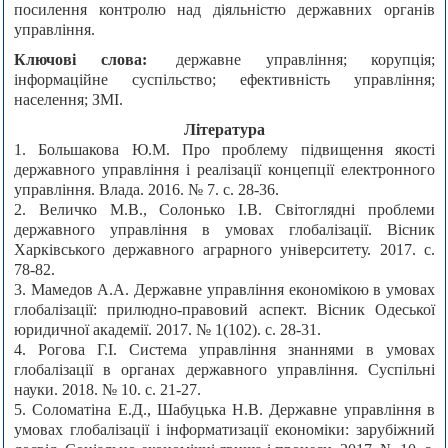
посилення контролю над діяльністю державних органів
управління.
Ключові слова:
державне управління; корупція;
інформаційне суспільство; ефективність управління;
населення; ЗМІ.
Література
1. Большакова Ю.М. Про проблему підвищення якості
державного управління і реалізації концепції електронного
управління. Влада. 2016. № 7. с. 28-36.
2. Величко М.В., Солонько І.В. Світоглядні проблеми
державного управління в умовах глобалізації. Вісник
Харківського державного аграрного університету. 2017. с.
78-82.
3. Мамедов А.А. Державне управління економікою в умовах
глобалізації: прилюдно-правовий аспект. Вісник Одеської
юридичної академії. 2017. № 1(102). с. 28-31.
4. Рогова Г.І. Система управління знаннями в умовах
глобалізації в органах державного управління. Суспільні
науки. 2018. № 10. с. 21-27.
5. Соломатіна Е.Д., Шабуцька Н.В. Державне управління в
умовах глобалізації і інформатизації економіки: зарубіжний