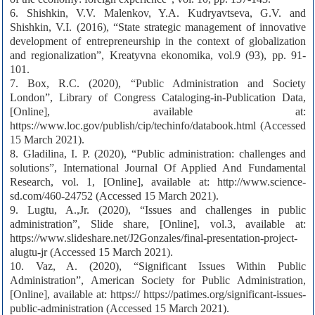
6. Shishkin, V.V. Malenkov, Y.A. Kudryavtseva, G.V. and
Shishkin, V.I. (2016), “State strategic management of innovative
development of entrepreneurship in the context of globalization
and regionalization”, Kreatyvna ekonomika, vol.9 (93), pp. 91-
101.
7. Box, R.C. (2020), “Public Administration and Society
London”, Library of Congress Cataloging-in-Publication Data,
[Online], available at:
https://www.loc.gov/publish/cip/techinfo/databook.html (Accessed
15 March 2021).
8. Gladilina, I. P. (2020), “Public administration: challenges and
solutions”, International Journal Of Applied And Fundamental
Research, vol. 1, [Online], available at: http://www.science-
sd.com/460-24752 (Accessed 15 March 2021).
9. Lugtu, A.,Jr. (2020), “Issues and challenges in public
administration”, Slide share, [Online], vol.3, available at:
https://www.slideshare.net/J2Gonzales/final-presentation-project-
alugtu-jr (Accessed 15 March 2021).
10. Vaz, A. (2020), “Significant Issues Within Public
Administration”, American Society for Public Administration,
[Online], available at: https:// https://patimes.org/significant-issues-
public-administration (Accessed 15 March 2021).