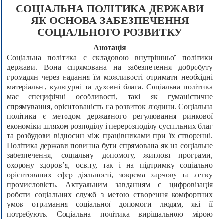
СОЦІАЛЬНА ПОЛІТИКА ДЕРЖАВИ
ЯК ОСНОВА ЗАБЕЗПЕЧЕННЯ
СОЦІАЛЬНОГО РОЗВИТКУ
Анотація
Соціальна політика є складовою внутрішньої політики
держави. Вона спрямована на забезпечення добробуту
громадян через надання їм можливості отримати необхідні
матеріальні, культурні та духовні блага. Соціальна політика
має специфічні особливості, такі як гуманістичне
спрямування, орієнтованість на розвиток людини. Соціальна
політика є методом державного регулювання ринкової
економіки шляхом розподілу і перерозподілу суспільних благ
та розбудови відносин між працівниками при їх створенні.
Політика держави повинна бути спрямована як на соціальне
забезпечення, соціальну допомогу, житлові програми,
охорону здоров’я, освіту, так і на підтримку соціально
орієнтованих сфер діяльності, зокрема харчову та легку
промисловість. Актуальним завданням є цифровізація
роботи соціальних служб з метою створення комфортних
умов отримання соціальної допомоги людям, які її
потребують. Соціальна політика вирішальною мірою