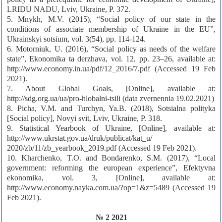
LRIDU NADU, Lviv, Ukraine, P. 372.
5. Mnykh, M.V. (2015), “Social policy of our state in the
conditions of associate membership of Ukraine in the EU”,
Ukrainskyi sotsium, vol. 3(54), pp. 114-124.
6. Motorniuk, U. (2016), “Social policy as needs of the welfare
state”, Ekonomika ta derzhava, vol. 12, pp. 23–26, available at:
http://www.economy.in.ua/pdf/12_2016/7.pdf (Accessed 19 Feb
2021).
7. About Global Goals, [Online], available at:
http://sdg.org.ua/ua/pro-hlobalni-tsili (data zvernennia 19.02.2021)
8. Picha, V.M. and Turchyn, Ya.B. (2018), Sotsialna polityka
[Social policy], Novyi svit, Lviv, Ukraine, P. 318.
9. Statistical Yearbook of Ukraine, [Online], available at:
http://www.ukrstat.gov.ua/druk/publicat/kat_u/
2020/zb/11/zb_yearbook_2019.pdf (Accessed 19 Feb 2021).
10. Kharchenko, T.O. and Bondarenko, S.M. (2017), “Local
government: reforming the european experience”, Efektyvna
ekonomika, vol. 3, [Online], available at:
http://www.economy.nayka.com.ua/?op=1&z=5489 (Accessed 19
Feb 2021).
№ 2 2021