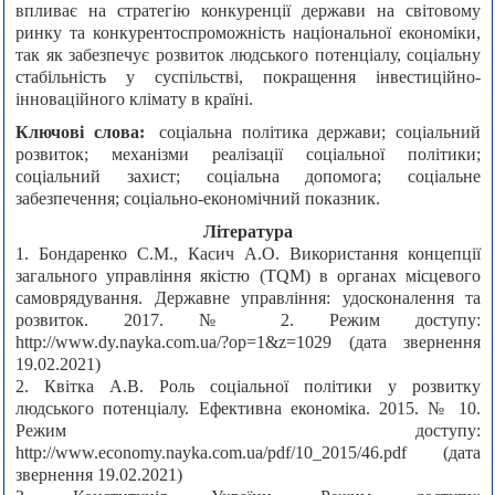
впливає на стратегію конкуренції держави на світовому
ринку та конкурентоспроможність національної економіки,
так як забезпечує розвиток людського потенціалу, соціальну
стабільність у суспільстві, покращення інвестиційно-
інноваційного клімату в країні.
Ключові слова:
соціальна політика держави; соціальний
розвиток; механізми реалізації соціальної політики;
соціальний захист; соціальна допомога; соціальне
забезпечення; соціально-економічний показник.
Література
1. Бондаренко С.М., Касич А.О. Використання концепції
загального управління якістю (TQM) в органах місцевого
самоврядування. Державне управління: удосконалення та
розвиток. 2017. № 2. Режим доступу:
http://www.dy.nayka.com.ua/?op=1&z=1029 (дата звернення
19.02.2021)
2. Квітка А.В. Роль соціальної політики у розвитку
людського потенціалу. Ефективна економіка. 2015. № 10.
Режим доступу:
http://www.economy.nayka.com.ua/pdf/10_2015/46.pdf (дата
звернення 19.02.2021)