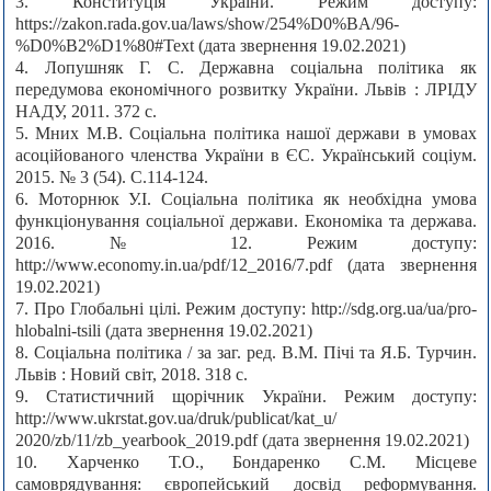
3. Конституція України. Режим доступу:
https://zakon.rada.gov.ua/laws/show/254%D0%BA/96-
%D0%B2%D1%80#Text (дата звернення 19.02.2021)
4. Лопушняк Г. С. Державна соціальна політика як
передумова економічного розвитку України. Львів : ЛРІДУ
НАДУ, 2011. 372 с.
5. Мних М.В. Соціальна політика нашої держави в умовах
асоційованого членства України в ЄС. Український соціум.
2015. № 3 (54). С.114-124.
6. Моторнюк У.І. Соціальна політика як необхідна умова
функціонування соціальної держави. Економіка та держава.
2016. № 12. Режим доступу:
http://www.economy.in.ua/pdf/12_2016/7.pdf (дата звернення
19.02.2021)
7. Про Глобальні цілі. Режим доступу: http://sdg.org.ua/ua/pro-
hlobalni-tsili (дата звернення 19.02.2021)
8. Соціальна політика / за заг. ред. В.М. Пічі та Я.Б. Турчин.
Львів : Новий світ, 2018. 318 с.
9. Статистичний щорічник України. Режим доступу:
http://www.ukrstat.gov.ua/druk/publicat/kat_u/
2020/zb/11/zb_yearbook_2019.pdf (дата звернення 19.02.2021)
10. Харченко Т.О., Бондаренко С.М. Місцеве
самоврядування: європейський досвід реформування.