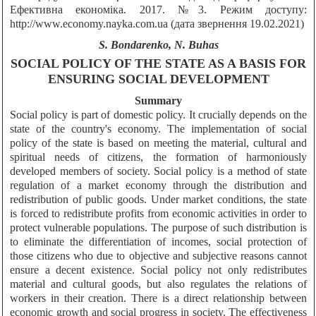
Ефективна економіка. 2017. №3. Режим доступу:
http://www.economy.nayka.com.ua (дата звернення 19.02.2021)
S. Bondarenko, N. Buhas
SOCIAL POLICY OF THE STATE AS A BASIS FOR
ENSURING SOCIAL DEVELOPMENT
Summary
Social policy is part of domestic policy. It crucially depends on the
state of the country's economy. The implementation of social
policy of the state is based on meeting the material, cultural and
spiritual needs of citizens, the formation of harmoniously
developed members of society. Social policy is a method of state
regulation of a market economy through the distribution and
redistribution of public goods. Under market conditions, the state
is forced to redistribute profits from economic activities in order to
protect vulnerable populations. The purpose of such distribution is
to eliminate the differentiation of incomes, social protection of
those citizens who due to objective and subjective reasons cannot
ensure a decent existence. Social policy not only redistributes
material and cultural goods, but also regulates the relations of
workers in their creation. There is a direct relationship between
economic growth and social progress in society. The effectiveness