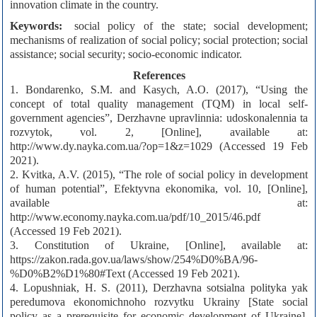
innovation climate in the country.
Keywords:
social policy of the state; social development;
mechanisms of realization of social policy; social protection; social
assistance; social security; socio-economic indicator.
References
1. Bondarenko, S.M. and Kasych, A.O. (2017), “Using the
concept of total quality management (TQM) in local self-
government agencies”, Derzhavne upravlinnia: udoskonalennia ta
rozvytok, vol. 2, [Online], available at:
http://www.dy.nayka.com.ua/?op=1&z=1029 (Accessed 19 Feb
2021).
2. Kvitka, A.V. (2015), “The role of social policy in development
of human potential”, Efektyvna ekonomika, vol. 10, [Online],
available at:
http://www.economy.nayka.com.ua/pdf/10_2015/46.pdf
(Accessed 19 Feb 2021).
3. Constitution of Ukraine, [Online], available at:
https://zakon.rada.gov.ua/laws/show/254%D0%BA/96-
%D0%B2%D1%80#Text (Accessed 19 Feb 2021).
4. Lopushniak, H. S. (2011), Derzhavna sotsialna polityka yak
peredumova ekonomichnoho rozvytku Ukrainy [State social
policy as a prerequisite for economic development of Ukraine],