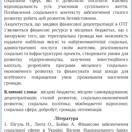
соціальній сфері, які б дозволили посилити взаємну
відповідальність усіх учасників суспільного життя.
Позбавлення соціального контексту забезпечення сталого
розвитку робить цей розвиток беззмістовним.
Акцентується, що завдяки фінансової децентралізації в ОТГ
з’являються фінансові ресурси в місцевих бюджетах, що є
запорукою того, що територіальна громада має можливість
надавати найбільш якісні та найрізноманітніші соціальні,
адміністративні послуги своїм жителям, реалізовувати
соціальні та інфраструктурні проекти, створювати умови для
розвитку підприємництва, залучення інвестиційного
капіталу, розробляти програми місцевого соціально-
економічного розвитку та фінансувати інші заходи для
всебічного покращення умов проживання населення
громади.
Ключові слова:
місцеві бюджети; місцеве самоврядування;
децентралізація; сталий розвиток; соціально-економічний
розвиток; соціальна політика; міжбюджетні відносини;
соціальна сфера; добробут; громада; оптимізація.
Література
1. Пігуль Н., Люта О., Бойко А. Фінансове забезпечення
соціальної сфери в Україні. Вісник Національного банку