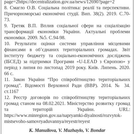
page=2https://decentralization.gov.ua/news/12690?page=2
8. Смагло О.В. Соціальна політика: реалії та перспективи.
Причорноморські економічні студії. Вип. 38(2). 2019. С.70-
73.
9. Третяк В.П. Вплив соціальної сфери на соціалізацію
трансформації економіки України. Актуальні проблеми
економіки. 2009. №5. С.94-98.
10. Результати оцінки системи управління місцевими
фінансами в об’єднаних територіальних громадах. Звіт
інституту бюджету та соціально-економічних досліджень
(ІБСЕД) за підтримки Програми «U-LEAD з Європою» у
період з липня по листопад 2019 року. Київ. Липень. 2020.
66 с.
11. Закон України “Про співробітництво територіальних
громад”. Відомості Верховної Ради (ВВР). 2014. № 34.
ст.1167
12. Реєстр договорів по співробітництву територіальних
громад станом на 08.02.2021. Міністерство розвитку громад
та територій України. URL:
https://www.minregion.gov.ua/napryamki-diyalnosti/rozvytok-
mistsevoho-samovryaduvannya/reyestr/reyest
К. Manuilova, V. Muzhaylo, V. Bondar