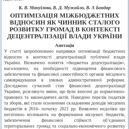
К. В. Мануілова, B. Д. Мужайло, В. А Бондар
ОПТИМІЗАЦІЯ МІЖБЮДЖЕТНИХ
ВІДНОСИН ЯК ЧИННИК СТАЛОГО
РОЗВИТКУ ГРОМАД В КОНТЕКСТІ
ДЕЦЕНТРАЛІЗАЦІЇ ВЛАДИ УКРАЇНИ
Анотація
У статті запропоновано напрямки оптимізації бюджетних
відносин в контексті децентралізації публічної влади
України. Визначено поняття «бюджетна децентралізація»,
наголошено, на необхідності підвищення фінансового
забезпечення та фінансової самостійності органів місцевого
самоврядування в умовах адміністративної реформи.
Досліджено сучасний стан фінансової децентралізації
України, розглянуто зміни, що були внесені до нормативно-
правових та законодавчих актів. Наведено перелік податків
та зборів, які стали основними складовими доходів місцевих
бюджетів в 2016- початку 2021 рр. Виявлено недоліки що
негативно впливають на формування місцевих бюджетів,
забезпечення фінансової стійкості об’єднаних
територіальних громад та соціально-економічного розвитку