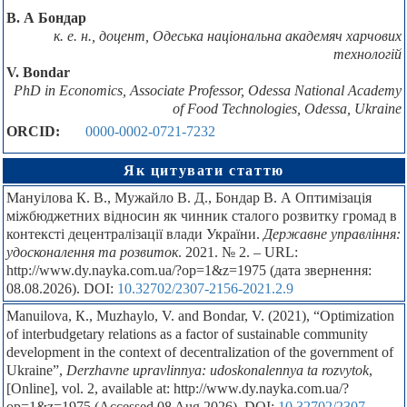
В. А Бондар
к. е. н., доцент, Одеська національна академяч харчових
технологій
V. Bondar
PhD in Economics, Associate Professor, Odessa National Academy
of Food Technologies, Odessa, Ukraine
ORCID:
0000-0002-0721-7232
Як цитувати статтю
Мануілова К. В., Мужайло B. Д., Бондар В. А Оптимізація
міжбюджетних відносин як чинник сталого розвитку громад в
контексті децентралізації влади України.
Державне управління:
удосконалення та розвиток
. 2021. № 2. – URL:
http://www.dy.nayka.com.ua/?op=1&z=1975 (дата звернення:
08.08.2026). DOI:
10.32702/2307-2156-2021.2.9
Manuilova, К., Muzhaylo, V. and Bondar, V. (2021), “Optimization
of interbudgetary relations as a factor of sustainable community
development in the context of decentralization of the government of
Ukraine”,
Derzhavne upravlinnya: udoskonalennya ta rozvytok
,
[Online], vol. 2, available at: http://www.dy.nayka.com.ua/?
op=1&z=1975 (Accessed 08 Aug 2026). DOI:
10.32702/2307-