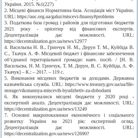
України. 2015. №1(227)
2. Місцеві фінанси Нормативна база. Асоціація міст України.
URL: https://auc.org.ua/galuz/miscevi-finansy#problems
3. Податкова база громад і районів для підготовки бюджетів
2021 року - орієнтир від фінансових експертів.
Децентралізація дає можливості. URL:
https://decentralization.gov.ua/news/12977
4. Васильєва Н. В., Гринчук Н. М., Дерун Т. М., Куйбіда В.
С., Ткачук А. Ф. Місцевий бюджет і фінансове забезпечення
об’єднаної територіальної громади: навч. посіб. / [Н. В.
Васильєва, Н. М. Гринчук, Т. М. Дерун, В. С. Куйбіда, А. Ф.
Ткачук] – К.: – 2017. – 119 с.
5. Виконання місцевих бюджетів за доходами. Державна
казначейська служба. URL: https://www.treasury.gov.ua/ua/file-
storage/vikonannya-miscevih-byudzhetiv-za-dohodami
6. Як виконувалися місцеві бюджети у 2020 році -
експертний аналіз. Децентралізація дає можливості. URL:
https://decentralization.gov.ua/news/13249
7. Основні макропоказники економічного і соціального
розвитку України на 2021 рік: експертний огляд.
Децентралізація дає можливості. URL:
https://decentralization.gov.ua/news/12690?