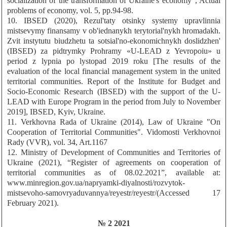
socialization of the transformation of Ukraine's economy”, Actual
problems of economy, vol. 5, pp.94-98.
10. IBSED (2020), Rezul'taty otsinky systemy upravlinnia
mistsevymy finansamy v ob'iednanykh terytorial'nykh hromadakh.
Zvit instytutu biudzhetu ta sotsial'no-ekonomichnykh doslidzhen'
(IBSED) za pidtrymky Prohramy «U-LEAD z Yevropoiu» u
period z lypnia po lystopad 2019 roku [The results of the
evaluation of the local financial management system in the united
territorial communities. Report of the Institute for Budget and
Socio-Economic Research (IBSED) with the support of the U-
LEAD with Europe Program in the period from July to November
2019], IBSED, Kyiv, Ukraine.
11. Verkhovna Rada of Ukraine (2014), Law of Ukraine "On
Cooperation of Territorial Communities". Vidomosti Verkhovnoi
Rady (VVR), vol. 34, Art.1167
12. Ministry of Development of Communities and Territories of
Ukraine (2021), “Register of agreements on cooperation of
territorial communities as of 08.02.2021”, available at:
www.minregion.gov.ua/napryamki-diyalnosti/rozvytok-
mistsevoho-samovryaduvannya/reyestr/reyestr/(Accessed 17
February 2021).
№ 2 2021