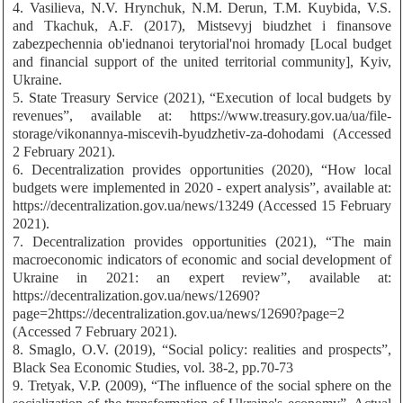
4. Vasilieva, N.V. Hrynchuk, N.M. Derun, T.M. Kuybida, V.S.
and Tkachuk, A.F. (2017), Mistsevyj biudzhet i finansove
zabezpechennia ob'iednanoi terytorial'noi hromady [Local budget
and financial support of the united territorial community], Kyiv,
Ukraine.
5. State Treasury Service (2021), “Execution of local budgets by
revenues”, available at: https://www.treasury.gov.ua/ua/file-
storage/vikonannya-miscevih-byudzhetiv-za-dohodami (Accessed
2 February 2021).
6. Decentralization provides opportunities (2020), “How local
budgets were implemented in 2020 - expert analysis”, available at:
https://decentralization.gov.ua/news/13249 (Accessed 15 February
2021).
7. Decentralization provides opportunities (2021), “The main
macroeconomic indicators of economic and social development of
Ukraine in 2021: an expert review”, available at:
https://decentralization.gov.ua/news/12690?
page=2https://decentralization.gov.ua/news/12690?page=2
(Accessed 7 February 2021).
8. Smaglo, O.V. (2019), “Social policy: realities and prospects”,
Black Sea Economic Studies, vol. 38-2, pp.70-73
9. Tretyak, V.P. (2009), “The influence of the social sphere on the