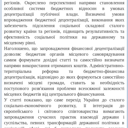
регіонів. Окреслено перспективні напрями становлення
особливої системи бюджетних відносин в умовах
децентралізації публічної влади. Визначені умови
впровадження бюджетної децентралізації, виконання яких
забезпечить підсилення соціальної складової сталого
розвитку країни та регіонів, підвищить результативність та
ефективність соціальної політики на державному та
місцевому рівні.
Наголошено, що запровадження фінансової децентралізації
дозволяє бюджетам органів місцевого самоврядування
самим формувати дохідні статті та самостійно визначати
напрями використання отриманих коштів. Адміністративно-
територіальна реформа та бюджетно-фінансова
децентралізація, відповідно до яких формуються самостійно
визначені місцеві громади, ставить за необхідність
поступового розв'язання проблеми всеосяжної залежності
місцевих бюджетів від центрального фінансування.
У статті показано, що саме перехід України до сталого
соціально-економічного розвитку, її інтеграція до
європейського і світового співтовариства вимагають
запровадження сучасних практик взаємодії держави і
суспільства, певних трансформацій державної політики в