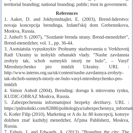
territorial branding; national branding; public; trust in government.
References
1. Aaker, D. and Jokhymshtajler, E. (2003), Brend-liderstvo:
novaja koncepcija brendinga, Izdatel'skij dom Grebennikova,
Moskva, Russia.
2. Anhol't S. (2007), ‟Sozdanie brenda strany. Brend-menedzher”,
Brend-menedzher, vol. 1., pp. 36-44.
3. Asotsiatsiia vypusknykiv Prohramy stazhuvannia u Verkhovnij
Radi Ukrainy ta inshykh orhanakh vlady. ‟Nashe zavdannia
zrobyty tak, schob sumnykh istorij ne bulo”, – Vasyl'
Miroshnychenko pro imidzh Ukrainy. URL :
http://www.interns.org.ua/uk/content/nashe-zavdannya-zrobyty-
tak-shchob-sumnyh-istoriy-ne-bulo-vasyl-miroshnychenko-pro-
imidzh
4. Simon Anholt (2004), Brending: doroga k mirovomu rynku,
KUDIC-OBRAZ Moskva, Russia.
5. Zabezpechennia informatsijnoi bezpeky derzhavy. URL :
https://pidru4niki.com/82886/politologiya/zabezpechennya_informa
6. Kotler Filip (2010), Marketing ot A do Ja: 80 koncepcij, kotorye
dolzhen znat' kazhdyj menedzher, Al'pina Pablisherz, Moskva,
Russia.
7. Eshuis, J. and Edwards, A. (2013), ‟Branding the city: The