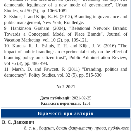
democratic legitimacy of a new mode of governance”, Urban
Studies, vol 50 (5), pp. 1066-1082.
8. Eshuis, J. and Klijn, E.-H. (2012), Branding in governance and
public management, New York, Routledge.
9. Hankinson Graham (2004), ‟Relational Network Brands:
Towards a Conceptual Model of Place Brands”, Journal of
Vacation Marketing, vol. 10 (2), pp. 109-121.
10. Karens, R. J., Eshuis, E. H. and Klijn, J. V. (2016) ‟The
impact of public branding: an experimental study on the effect of
branding policy on citizen trust”, Public Administration Review,
vol 76 (3), pp. 486-494.
11. Marsh, D. and Fawcett, P. (2011) ‟Branding, politics and
democracy”, Policy Studies, vol. 32 (5), pp. 515-530.
№ 2 2021
Дата публікації:
2021-02-25
Кількість переглядів:
1251
Відомості про авторів
В. Є. Данкевич
д. е. н., доцент, декан факультету права, публічного