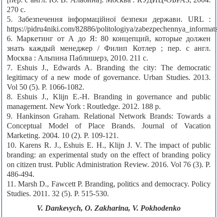
270 с.
5. Забезпечення інформаційної безпеки держави. URL :
https://pidru4niki.com/82886/politologiya/zabezpechennya_informa
6. Маркетинг от А до Я: 80 концепций, которые должен
знать каждый менеджер / Филип Котлер ; пер. с англ.
Москва : Альпина Паблишерз, 2010. 211 с.
7. Eshuis J., Edwards A. Branding the city: The democratic
legitimacy of a new mode of governance. Urban Studies. 2013.
Vol 50 (5). Р. 1066-1082.
8. Eshuis J., Klijn E.-H. Branding in governance and public
management. New York : Routledge. 2012. 188 р.
9. Hankinson Graham. Relational Network Brands: Towards a
Conceptual Model of Place Brands. Journal of Vacation
Marketing. 2004. 10 (2). Р. 109-121.
10. Karens R. J., Eshuis E. H., Klijn J. V. The impact of public
branding: an experimental study on the effect of branding policy
on citizen trust. Public Administration Review. 2016. Vol 76 (3). P.
486-494.
11. Marsh D., Fawcett P. Branding, politics and democracy. Policy
Studies. 2011. 32 (5). Р. 515-530.
V. Dankevych, O. Zakharina, V. Pokhodenko