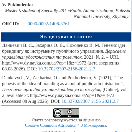
V. Pokhodenko
Master’s student of Specialty 281 «Public Administration», Polissia
National University, Zhytomyr
ORCID:
0000-0002-1406-3761
Як цитувати статтю
Данкевич В. Є., Захаріна О. В., Походенко В. М. Генезис ідеї
брендингу як інструменту публічного управління.
Державне
управління: удосконалення та розвиток
. 2021. № 2. – URL:
http://www.dy.nayka.com.ua/?op=1&z=1973 (дата звернення:
08.08.2026). DOI:
10.32702/2307-2156-2021.2.7
Dankevych, V., Zakharina, O. and Pokhodenko, V. (2021), “The
genesis of the idea of branding as a tool of public administration”,
Derzhavne upravlinnya: udoskonalennya ta rozvytok
, [Online], vol.
2, available at: http://www.dy.nayka.com.ua/?op=1&z=1973
(Accessed 08 Aug 2026). DOI:
10.32702/2307-2156-2021.2.7
Стаття розповсюджується за ліцензією
Creative Commons Attribution 4.0 Міжнародна
.