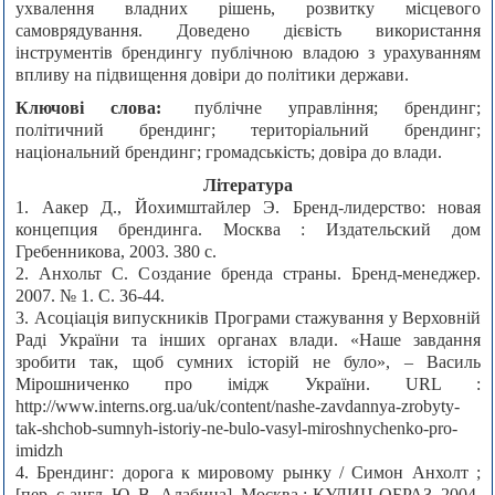
ухвалення владних рішень, розвитку місцевого
самоврядування. Доведено дієвість використання
інструментів брендингу публічною владою з урахуванням
впливу на підвищення довіри до політики держави.
Ключові слова:
публічне управління; брендинг;
політичний брендинг; територіальний брендинг;
національний брендинг; громадськість; довіра до влади.
Література
1. Аакер Д., Йохимштайлер Э. Бренд-лидерство: новая
концепция брендинга. Москва : Издательский дом
Гребенникова, 2003. 380 с.
2. Анхольт С. Создание бренда страны. Бренд-менеджер.
2007. № 1. С. 36-44.
3. Асоціація випускників Програми стажування у Верховній
Раді України та інших органах влади. «Наше завдання
зробити так, щоб сумних історій не було», – Василь
Мірошниченко про імідж України. URL :
http://www.interns.org.ua/uk/content/nashe-zavdannya-zrobyty-
tak-shchob-sumnyh-istoriy-ne-bulo-vasyl-miroshnychenko-pro-
imidzh
4. Брендинг: дорога к мировому рынку / Симон Анхолт ;
[пер. с англ. Ю. В. Алабина]. Москва : КУДИЦ-ОБРАЗ, 2004.