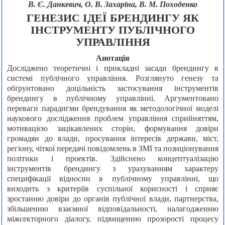
В. Є. Данкевич, О. В. Захаріна, В. М. Походенко
ГЕНЕЗИС ІДЕЇ БРЕНДИНГУ ЯК
ІНСТРУМЕНТУ ПУБЛІЧНОГО
УПРАВЛІННЯ
Анотація
Досліджено теоретичні і прикладні засади брендингу в
системі публічного управління. Розглянуто генезу та
обґрунтовано доцільність застосування інструментів
брендингу в публічному управлінні. Аргументовано
переваги парадигми брендування як методологічної моделі
наукового дослідження проблем управління сприйняттям,
мотивацією зацікавлених сторін, формування довіри
громадян до влади, просування інтересів держави, міст,
регіону, чіткої передачі повідомлень в ЗМІ та позиціонування
політики і проектів. Здійснено концептуалізацію
інструментів брендингу з урахуванням характеру
специфікації відносин в публічному управлінні, що
виходить з критеріїв суспільної корисності і сприяє
зростанню довіри до органів публічної влади, партнерства,
збільшенню взаємної відповідальності, налагодженню
міжсекторного діалогу, підвищенню прозорості процесу