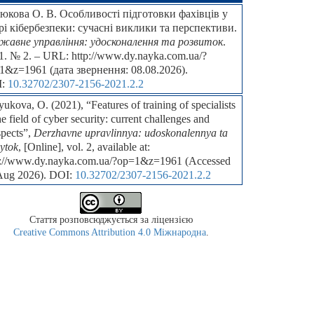
юкова О. В. Особливості підготовки фахівців у
рі кібербезпеки: сучасні виклики та перспективи.
жавне управління: удосконалення та розвиток
.
1. № 2. – URL: http://www.dy.nayka.com.ua/?
1&z=1961 (дата звернення: 08.08.2026).
I:
10.32702/2307-2156-2021.2.2
ukova, О. (2021), “Features of training of specialists
he field of cyber security: current challenges and
spects”,
Derzhavne upravlinnya: udoskonalennya ta
ytok
, [Online], vol. 2, available at:
p://www.dy.nayka.com.ua/?op=1&z=1961 (Accessed
Aug 2026). DOI:
10.32702/2307-2156-2021.2.2
Стаття розповсюджується за ліцензією
Creative Commons Attribution 4.0 Міжнародна
.