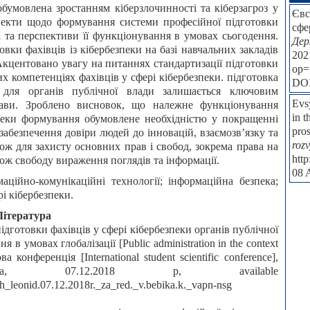
обумовлена зростанням кіберзлочинності та кіберзагроз у
Євс
спекти щодо формування системи професійної підготовки
сфе
ті та перспективи її функціонування в умовах сьогодення.
Дер
вки фахівців із кібербезпеки на базі навчальних закладів
202
Акцентовано увагу на питаннях стандартизації підготовки
op=
их компетенціях фахівців у сфері кібербезпеки. підготовка
DO
и для органів публічної влади залишається ключовим
Evsy
жави. Зроблено висновок, що належне функціонування
in t
зпеки формування обумовлене необхідністю у покращенні
pro
забезпечення довіри людей до інновацій, взаємозв’язку та
rozv
кож для захисту основних прав і свобод, зокрема права на
htt
кож свободу вираження поглядів та інформації.
08 
аційно-комунікаційні технології; інформаційна безпека;
рі кібербезпеки.
Література
ідготовки фахівців у сфері кібербезпеки органів публічної
 в умовах глобалізації [Public administration in the context
 конференція [International student scientific conference],
а, 07.12.2018 р, available
ich_leonid.07.12.2018r._za_red._v.bebika.k._vapn-nsg