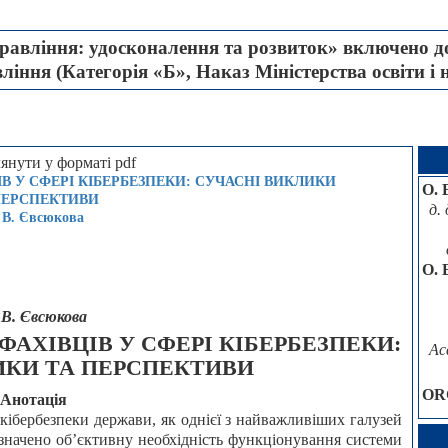
авління: удосконалення та розвиток» включено до
іння (Категорія «Б», Наказ Міністерства освіти і 
В У СФЕРІ КІБЕРБЕЗПЕКИ: СУЧАСНІ ВИКЛИКИ
О. 
ПЕРСПЕКТИВИ
д.
 В. Євсюкова
О. 
 В. Євсюкова
АХІВЦІВ У СФЕРІ КІБЕРБЕЗПЕКИ:
Ac
ИКИ ТА ПЕРСПЕКТИВИ
OR
Анотація
 кібербезпеки держави, як однієї з найважливіших галузей
значено об’єктивну необхідність функціонування системи