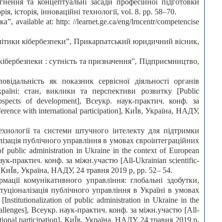
ягнення та концептуальні засади професійної підготовки
ія, історія, інноваційні технології, vol. 8. pp. 58–70.
 available at: http: //learnet.ge.ca/eng/lrncentr/competencise
політики кібербезпеки”, Прикарпатський юридичний вісник,
я кібербезпеки : сутність та призначення”, Підприємництво,
овідальність як показник сервісної діяльності органів
раїні: стан, виклики та перспективи розвитку [Public
rospects of development], Всеукр. наук-практич. конф. за
ference with international participation], КиЇв, Україна, НАДУ,
 технології та системи штучного інтелекту для підтримки
лізація публічного управління в умовах євроінтеграційних
of public administration in Ukraine in the context of European
 наук-практич. конф. за міжн.участю [All-Ukrainian scientific-
on], КиЇв, Україна, НАДУ, 24 травня 2019 р, pp. 52– 54.
мації комунікативного управління: глобальні здобутки,
итуціоналізація публічного управління в Україні в умовах
stitutionalization of public administration in Ukraine in the
challenges], Всеукр. наук-практич. конф. за міжн.участю [All-
national participation], КиЇв, Україна, НАДУ, 24 травня 2019 р,