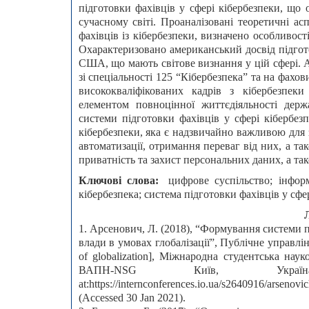
підготовки фахівців у сфері кібербезпеки, що 
сучасному світі. Проаналізовані теоретичні а
фахівців із кібербезпеки, визначено особливос
Охарактеризовано американський досвід підгото
США, що мають світове визнання у цій сфері. 
зі спеціальності 125 “Кібербезпека” та на фахов
висококваліфікованих кадрів з кібербезпек
елементом повноцінної життєдіяльності дер
системи підготовки фахівців у сфері кібербе
кібербезпеки, яка є надзвичайно важливою для 
автоматизації, отримання переваг від них, а та
приватність та захист персональних даних, а та
Ключові слова:
цифрове суспільство; інформ
кібербезпека; система підготовки фахівців у сфе
1. Арсенович, Л. (2018), “Формування системи п
влади в умовах глобалізації”, Публічне управління
of globalization], Mіжнародна студентська наукова
ВАПН-NSG Київ, Україн
at:https://internconferences.io.ua/s2640916/arsenov
(Accessed 30 Jan 2021).