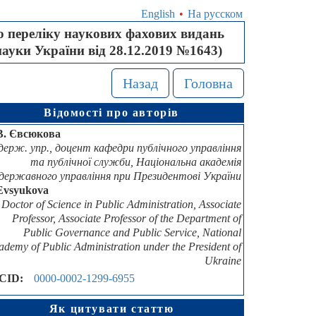
English
•
На русском
 переліку наукових фахових видань
науки України від 28.12.2019 №1643)
Назад
Головна
Відомості про авторів
В. Євсюкова
 держ. упр., доцент кафедри публічного управління
та публічної служби, Національна академія
державного управління при Президентові України
Evsyukova
Doctor of Science in Public Administration, Associate
Professor, Associate Professor of the Department of
Public Governance and Public Service, National
ademy of Public Administration under the President of
Ukraine
CID:
0000-0002-1299-6955
Як цитувати статтю