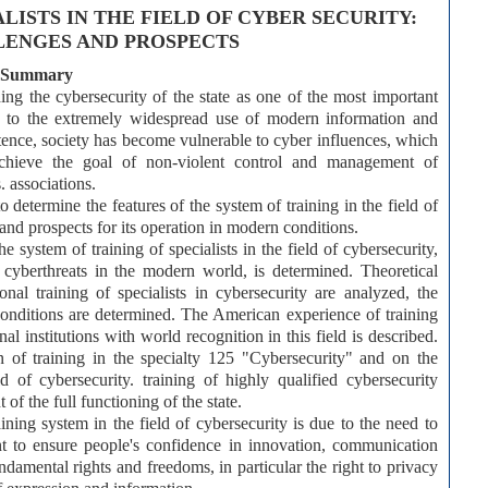
LISTS IN THE FIELD OF CYBER SECURITY:
ENGES AND PROSPECTS
Summary
ding the cybersecurity of the state as one of the most important
Due to the extremely widespread use of modern information and
stence, society has become vulnerable to cyber influences, which
achieve the goal of non-violent control and management of
. associations.
to determine the features of the system of training in the field of
 and prospects for its operation in modern conditions.
e system of training of specialists in the field of cybersecurity,
yberthreats in the modern world, is determined. Theoretical
nal training of specialists in cybersecurity are analyzed, the
 conditions are determined. The American experience of training
al institutions with world recognition in this field is described.
n of training in the specialty 125 "Cybersecurity" and on the
ld of cybersecurity. training of highly qualified cybersecurity
of the full functioning of the state.
aining system in the field of cybersecurity is due to the need to
nt to ensure people's confidence in innovation, communication
damental rights and freedoms, in particular the right to privacy