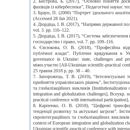
2. Бистрова, Б. (2017), “Основні поняття дос
фахівців із кібербеспеки”, Педагогічні науки: теор
3. Браун, П. (2000) “Портрет ідеального аналітика”,
(Accessed 28 Jan 2021).
4. Діордіца, І. В. (2017), “Напрями державної 
vol. 3. pp. 116–122.
5. Діордіца, І. В. (2017), “Система забезпеченн
господарство і право, vol. 7. pp. 109–116.
6. Євсюкова, О. В. (2018), “Професійна відп
публічної влади”. Публічне врядування в Ук
governance in Ukraine: state, challenges and p
міжн.участю [All-Ukrainian scientific-practical con
25 травня 2018 р, pp. 38 – 40.
7. Запорожець, Т. В. (2019), “Інтелектуальні
прийняття управлінських рішень”, Інституціона
та глобалізаційних викликів [Institutionalization 
integration and globalization challenges], Всеукр.
practical conference with international participati
8. Карпенко, О. В. (2018), “Цифрові трансфор
тенденції розвитку та актуальні загрози”. Інст
євроінтеграційних та глобалізаційних викликів [In
context of European integration and globalization 
Ukrainian scientific-practical conference with inter