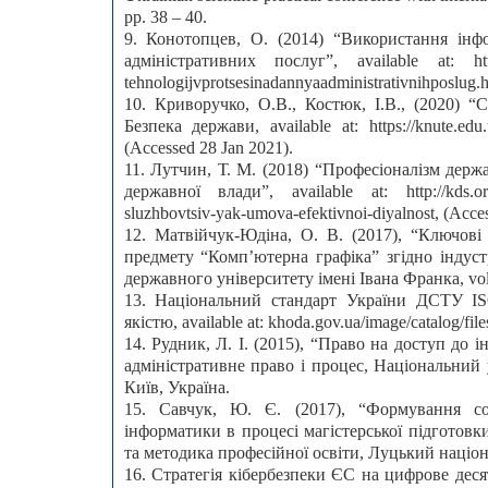
pp. 38 – 40.
9. Конотопцев, О. (2014) “Використання інфо
адміністративних послуг”, available at: http://
tehnologij­v­protsesi­nadannya­administrativnih­poslug
10. Криворучко, О.В., Костюк, І.В., (2020) “С
Безпека держави, available at: https://knute.e
(Accessed 28 Jan 2021).
11. Лутчин, Т. М. (2018) “Професіоналізм держ
державної влади”, available at: http://kds.org.u
sluzhbovtsiv-yak-umova-efektivnoi-diyalnost, (Acce
12. Матвійчук-Юдіна, О. В. (2017), “Ключові 
предмету “Комп’ютерна графіка” згідно індуст
державного університету імені Івана Франка, vol.
13. Національний стандарт України ДСТУ IS
якістю, available at: khoda.gov.ua/image/catalog/fi
14. Рудник, Л. І. (2015), “Право на доступ до
адміністративне право і процес, Національний 
Київ, Україна.
15. Савчук, Ю. Є. (2017), “Формування соц
інформатики в процесі магістерської підготовк
та методика професійної освіти, Луцький націон
16. Стратегія кібербезпеки ЄС на цифрове десятилі