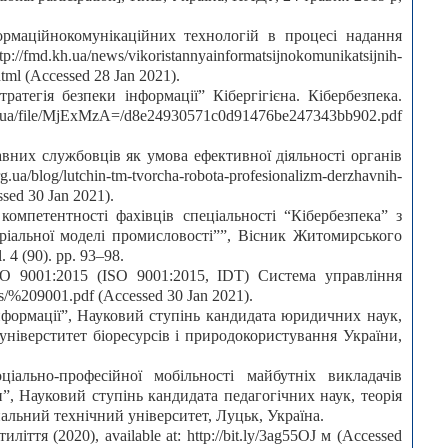
рмаційно­комунікаційних технологій в процесі надання
fmd.kh.ua/news/vikoristannya­informatsijnokomunikatsijnih­
.html (Accessed 28 Jan 2021).
тратегія безпеки інформації” Кібергігієна. Кібербезпека.
du.ua/file/MjExMzA=/d8e24930571c0d91476be247343bb902.pdf
авних службовців як умова ефективної діяльності органів
a/blog/lutchin-tm-tvorcha-robota-profesionalizm-derzhavnih-
ssed 30 Jan 2021).
компетентності фахівців спеціальності “Кібербезпека” з
ріальної моделі промисловості””, Вісник Житомирського
 4 (90). pp. 93–98.
O 9001:2015 (ISO 9001:2015, IDT) Система управління
les/%209001.pdf (Accessed 30 Jan 2021).
 інформації”, Науковий ступінь кандидата юридичних наук,
універститет біоресурсів і природокористування України,
іально-професійної мобільності майбутніх викладачів
и”, Науковий ступінь кандидата педагогічних наук, теорія
альний технічний університет, Луцьк, Україна.
ття (2020), available at: http://bit.ly/3ag55OJ м (Accessed