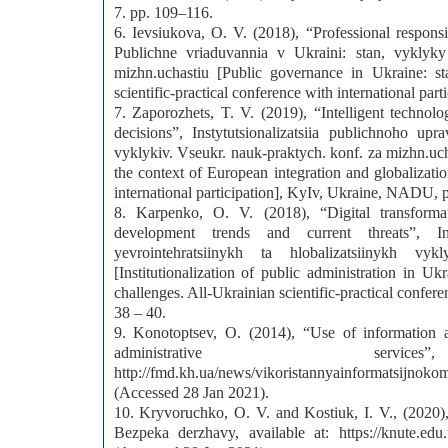
7. pp. 109–116.
6. Ievsiukova, O. V. (2018), “Professional responsibi
Publichne vriaduvannia v Ukraini: stan, vyklyky
mizhn.uchastiu [Public governance in Ukraine: st
scientific-practical conference with international pa
7. Zaporozhets, T. V. (2019), “Intelligent technolo
decisions”, Instytutsionalizatsiia publichnoho up
vyklykiv. Vseukr. nauk-praktych. konf. za mizhn.uchas
the context of European integration and globalizatio
international participation], KyIv, Ukraine, NADU, 
8. Karpenko, O. V. (2018), “Digital transform
development trends and current threats”, Ins
yevrointehratsiinykh ta hlobalizatsiinykh vy
[Institutionalization of public administration in U
challenges. All-Ukrainian scientific-practical confer
38 – 40.
9. Konotoptsev, O. (2014), “Use of information 
administrative se
http://fmd.kh.ua/news/vikoristannyainformatsijnokom
(Accessed 28 Jan 2021).
10. Kryvoruchko, O. V. and Kostiuk, I. V., (2020),
Bezpeka derzhavy, available at: https://knute.