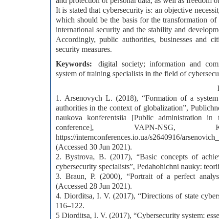
and protection of personal data, as well as freedom o
It is stated that cybersecurity is: an objective nece
which should be the basis for the transformation of
international security and the stability and develo
Accordingly, public authorities, businesses and cit
security measures.
Keywords:
digital society; information and com
system of training specialists in the field of cybersecu
1. Arsenovych L. (2018), “Formation of a system of
authorities in the context of globalization”, Public
naukova konferentsiia [Public administration in t
conference], VAPN-NSG, 
https://internconferences.io.ua/s2640916/arsenovic
(Accessed 30 Jun 2021).
2. Bystrova, B. (2017), “Basic concepts of achiev
cybersecurity specialists”, Pedahohichni nauky: teoriia
3. Braun, P. (2000), “Portrait of a perfect analyst”
(Accessed 28 Jun 2021).
4. Diorditsa, I. V. (2017), “Directions of state cybe
116–122.
5 Diorditsa, I. V. (2017), “Cybersecurity system: es