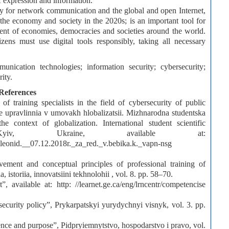
f expression and information.
ssity for network communication and the global and open Internet,
 the economy and society in the 2020s; is an important tool for
pment of economies, democracies and societies around the world.
izens must use digital tools responsibly, taking all necessary
munication technologies; information security; cybersecurity;
rity.
References
 training specialists in the field of cybersecurity of public
hne upravlinnia v umovakh hlobalizatsii. Mizhnarodna studentska
he context of globalization. International student scientific
Kyiv, Ukraine, available at:
h_leonid.__07.12.2018r._za_red._v.bebika.k._vapn-nsg
ement and conceptual principles of professional training of
, istoriia, innovatsiini tekhnolohii , vol. 8. pp. 58–70.
, available at: http: //learnet.ge.ca/eng/lrncentr/competencise
rsecurity policy”, Prykarpatskyi yurydychnyi visnyk, vol. 3. pp.
sence and purpose”, Pidpryiemnytstvo, hospodarstvo i pravo, vol.