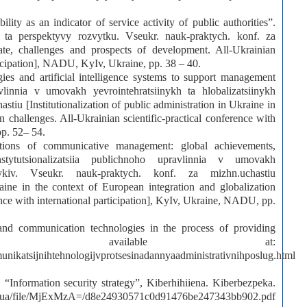
lity as an indicator of service activity of public authorities”.
 ta perspektyvy rozvytku. Vseukr. nauk-praktych. konf. za
ate, challenges and prospects of development. All-Ukrainian
rticipation], NADU, KyIv, Ukraine, pp. 38 – 40.
gies and artificial intelligence systems to support management
ravlinnia v umovakh yevrointehratsiinykh ta hlobalizatsiinykh
tiu [Institutionalization of public administration in Ukraine in
n challenges. All-Ukrainian scientific-practical conference with
pp. 52– 54.
ations of communicative management: global achievements,
tytutsionalizatsiia publichnoho upravlinnia v umovakh
klykiv. Vseukr. nauk-praktych. konf. za mizhn.uchastiu
kraine in the context of European integration and globalization
ence with international participation], KyIv, Ukraine, NADU, pp.
and communication technologies in the process of providing
rvices”, available at:
unikatsijnihtehnologijvprotsesinadannyaadministrativnihposlug.html
 “Information security strategy”, Kiberhihiiena. Kiberbezpeka.
edu.ua/file/MjExMzA=/d8e24930571c0d91476be247343bb902.pdf