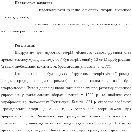
Постановка завдання.
–
проаналізувати генезис основних теорій місцевого
самоврядування;
–
охарактеризувати моделі місцевого самоврядування в
історичній ретроспективі.
Результати.
Підґрунтям для наукових теорій місцевого самоврядування став
процес генезису муніципалізму, який був закріплений у 13 ст. Магдебургським
(а також любекським, кельнським, бреславським) правом. [9, с. 731].
Історично першою була науково обґрунтована теорія вільної громади
(теорія природних прав громади), основні положення якої були
сформульовані Туре в доповіді щодо законопроекту про реформу місцевого
управління у національних зборах Франції у 1790 р. та знайшли своє
відображення у положеннях Конституції Бельгії 1831 р. стосовно особливої
„громадівської влади” [8, с. 17-18]. В основі цієї теорії лежала ідея
природного права. Вважалося, що громада має право на самостійне і
автономне існування від державної влади згідно своєї природи. Так же як
права і свободи людини базуються на ідеї природних прав, так і