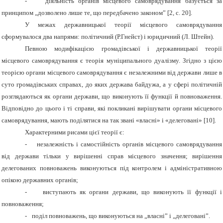
-
діяльність органів місцевого самоврядування базується за
принципом „дозволено лише те, що передбачено законом” [2, с. 20].
У межах державницької теорії місцевого самоврядування
сформувалося два напрями: політичний (Р.Гнейст) і юридичний (Л. Штейн).
Певною модифікацією громадівської і державницької теорії
місцевого самоврядування є теорія муніципального дуалізму. Згідно з цією
теорією органи місцевого самоврядування є незалежними від держави лише в
суто громадівських справах, до яких держава байдужа, а у сфері політичній
розглядаються як органи держави, що виконують її функції й повноваження.
Відповідно до цього і ті справи, які покликані вирішувати органи місцевого
самоврядування, мають поділятися на так звані «власні» і «делеговані» [10].
Характерними рисами цієї теорії є:
-
незалежність і самостійність органів місцевого самоврядування
від держави тільки у вирішенні справ місцевого значення; вирішення
делегованих повноважень виконуються під контролем і адміністративною
опікою державних органів;
-
виступають як органи держави, що виконують її функції і
повноваження;
-
поділ повноважень, що виконуються на „власні” і „делеговані”.