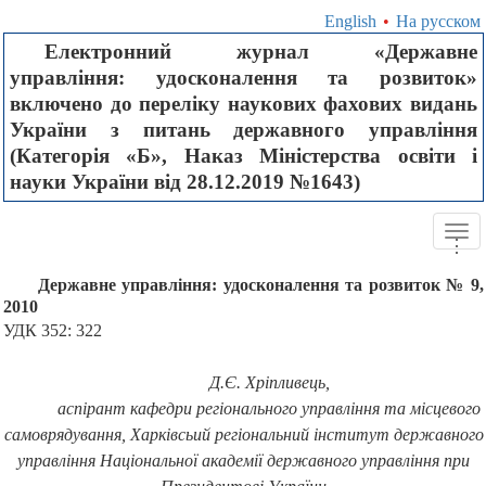
English
•
На русском
Електронний журнал «Державне
управління: удосконалення та розвиток»
включено до переліку наукових фахових видань
України з питань державного управління
(Категорія «Б», Наказ Міністерства освіти і
науки України від 28.12.2019 №1643)
Tog
.
.
.
navi
Державне управління: удосконалення та розвиток № 9,
2010
УДК 352: 322
Д.Є. Хріпливець,
аспірант кафедри регіонального управління та місцевого
самоврядування, Харківсьий регіональний інститут державного
управління Національної академії державного управління при