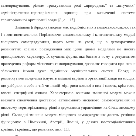
самоврядування, різним трактуванням ролі „природних” та „штучних”
адміністративно-територіальних одиниць при визначенні системи
територіальної організації влади [8, с. 115].
Змішана (гібридна) модель має подібність як з англосаксонською, так
і з континентальною. Порівнюючи англосаксонську і континентальну моделі
місцевого самоврядування, варто мати на увазі, що в демократично
розвинутих країнах розходження між цими двома моделями не носять
принципового характеру. Їх сучасна форма, яка багато в чому є результатом
проведених реформ місцевого самоврядування, дозволяє говорити про певне
зближення інколи дуже відмінних муніципальних систем. Поряд із
розглянутими моделями існують змішані варіанти організації влади на місцях,
що увібрали в себе в тій чи іншій мірі риси кожної з них і мають, крім того,
власні специфічні ознаки. Характерною ознакою змішаної моделі можна
вважати сполучення достатньо автономного місцевого самоврядування на
низовому територіальному рівні з державним управлінням на більш високому
рівні. Сьогодні змішана модель місцевого самоврядування досить успішно
функціонує в Німеччині, Австрії, Японії, у деяких постсоціалістичних
країнах і країнах, що розвиваються [11].