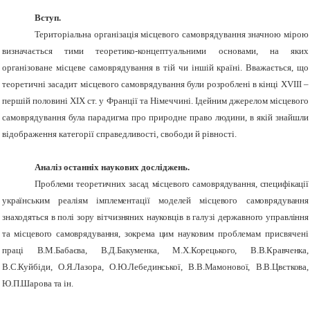
Вступ.
Територіальна організація місцевого самоврядування значною мірою
визначається тими теоретико-концептуальними основами, на яких
організоване місцеве самоврядування в тій чи іншій країні. Вважається, що
теоретичні засадит місцевого самоврядування були розроблені в кінці ХVІІІ –
першій половині ХІХ ст. у Франції та Німеччині. Ідейним джерелом місцевого
самоврядування була парадигма про природне право людини, в якій знайшли
відображення категорії справедливості, свободи й рівності.
Аналіз останніх наукових досліджень.
Проблеми теоретичних засад місцевого самоврядування, специфікації
українським реаліям імплементації моделей місцевого самоврядування
знаходяться в полі зору вітчизняних науковців в галузі державного управління
та місцевого самоврядування, зокрема ц
им науковим проблемам присвячені
праці
В.М.Бабаєва, В.Д.Баку­менка, М.Х.Корецького, В.В.Кравченка,
В.С.Куйбіди, О.Я.Лазора, О.Ю.Лебединської, В.В.Мамонової, В.В.Цвєткова,
Ю.П.Шарова та ін.