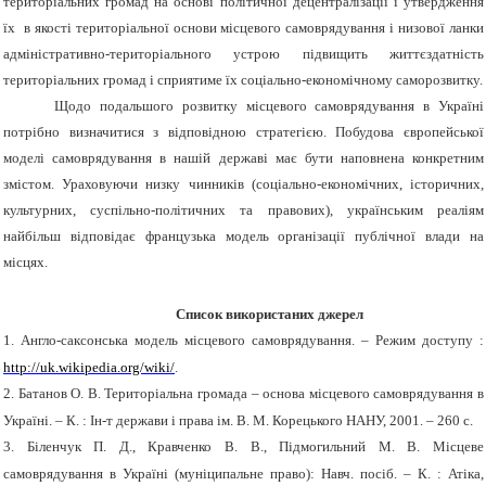
територіальних громад на основі політичної децентралізації і утвердження
їх в якості територіальної основи місцевого самоврядування і низової ланки
адміністративно-територіального устрою підвищить життєздатність
територіальних громад і сприятиме їх соціально-економічному саморозвитку.
Щодо подальшого розвитку місцевого самоврядування в Україні
потрібно визначитися з відповідною стратегією. Побудова європейської
моделі самоврядування в нашій державі має бути наповнена конкретним
змістом. Ураховуючи низку чинників (соціально-економічних, історичних,
культурних, суспільно-політичних та правових), українським реаліям
найбільш відповідає французька модель організації публічної влади на
місцях.
Список використаних джерел
1.
Англо-саксонська модель місцевого самоврядування. – Режим доступу :
http://uk.wikipedia.org/wiki/
.
2.
Батанов О. В. Територіальна громада – основа місцевого самоврядування в
Україні. – К. : Ін-т держави і права ім. В. М. Корецького НАНУ, 2001. – 260 с.
3.
Біленчук П. Д., Кравченко В. В., Підмогильний М. В. Місцеве
самоврядування в Україні (муніципальне право): Навч. посіб. – К. : Атіка,