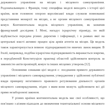
державного управління на місцях і місцевого самоуправління.
Родоначальницею є Франція, тому специфіка моделі виходить з історії цієї
країни, коли головною опорою королівської влади служили повноважні
представники монархії на місцях, а не органи місцевого самоуправління
комун. Континентальна модель місцевого управління, як зазначив
французький дослідник І. Мені, нагадує ієрархічну піраміду, по якій
відбувається передача різних директив і інформації, і в рамках якої на
центральні власті активно працює ціла армія агентів на місцях. Ця модель
також характеризується певною підпорядкованістю нижчих ланок вищим. В
Італії, наприклад, подібна ієрархічна підпорядкованість виражається зокрема,
в передбаченій Конституцією практиці областей здійснювати контроль за
законністю актів провінцій, комун та інших місцевих утворень [12].
Основними ознаками цієї моделі є: поєднання прямого державного
управління і місцевого самоврядування; утвердження у здійсненні публічної
влади принципу негативного правового регулювання діяльності органів
місцевого самоврядування, згідно з яким вони можуть здійснювати всі дії
прямо незаборонені законом.
У різних країнах континентальна модель має свої особливості, що
пов’язано з різним підходом до визначення територіальної основи місцевого