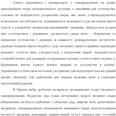
Синтез державного і громадського у самоврядуванні, на думку
прихильників теорії муніципального дуалізму, є важливим для суспільства,
оскільки не відбувається роздвоєння влади, яке може супроводжуватися
політичною нестабільністю, відкриваються можливості для населення брати
участь в управлінні громадсько-державними справами; ліквідується розрив
між суспільством і державою; досягається єдина мета – збереження та
зміцнення суспільства і держави за наявності демократичних інститутів;
держава більшою мірою входить у курс місцевих справ та приймає відповідні
рішення, сутність яких узгоджується з інтересами людей; породжується
спільний інтерес для громадян та державних органів, сутність якого полягає у
будівництві життя, гідного кожної людини та суспільства в цілому;
управління суспільством на основі узгоджених дій перетворюється на єдиний
процес творення. Але здійснення цих переваг можливе лише в соціально
орієнтованій державі.
В Україні вибір зроблено на користь громадівської теорії місцевого
самоврядування. Водночас ряд ознак вітчизняної моделі місцевої влади
(збереження інституту районних і обласних рад, широке коло делегованих
місцевому самоврядуванню повноважень виконавчої влади, конституювання
інституту місцевих державних адміністрацій та ін.) свідчать про суттєвий