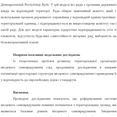
Демократичній Республіці, Кубі. У цій моделі всі ради є органами державної
влади на відповідній території. Рада обирає виконавчий комітет, який є
колегіальним органом державного управління у відповідній адміністративно-
територіальній одиниці, і підпорядковується як вищестоящому комітету так і
своїй раді. Для цієї моделі характерна ієрархічна підпорядкованість усіх її
елементів, відсутність будь-якої самостійності місцевих рад, виборність на
безальтернативній основі.
Напрями можливих подальших досліджень
Із теоретичних проблем розвитку територіальної організації
місцевого самоврядування слід продовжити дослідження в напрямі
оптимізації просторової структури місцевого самоврядування і приведення її
у відповідність до європейських норм і стандартів.
Висновки.
Проведені дослідження показують, що реформування системи
місцевого самоврядування повинно починатися з територіальних громад, які
являються базовим рівнем місцевого самоврядування. Зміцнення