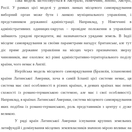
Така модель застосовується в Австралії, Німеччині, Японії, Австрії,
Росії. У рамках цієї моделі у деяких ланках місцевого самоврядування
виборний орган може бути і ланкою муніципального управління, і
представником державної адміністрації. Наприклад, у Німеччині в
адміністративних одиницях-округах – провідне положення в управлінні
займають урядові президенти, які назначаються урядами земель. В Індії
місцеве самоврядування за своїми параметрами нагадує британське, але тут
діє пряме державне управління на місцях через призначених зверху
чиновників, яке охоплює всі рівні адміністративно-територіального поділу
країни, чого немає в Англії.
Іберійська модель місцевого самоврядування (Бразилія, іспаномовні
країни Латинської Америки, хоча в самій Іспанії цієї системи немає, ця
система має свої особливості в різних країнах, в деяких країнах має певні
схожості із романо-германською системою, але має і свої особливості).
Наприклад, в країнах Латинської Америки, система місцевого самоврядування
яких подібна із романо-германською, роль представників з центру є дуже
великою.
У ряді країн Латинської Америки існування крупних земельних
латифундій і домінування місцевих землевласників значною мірою впливає на