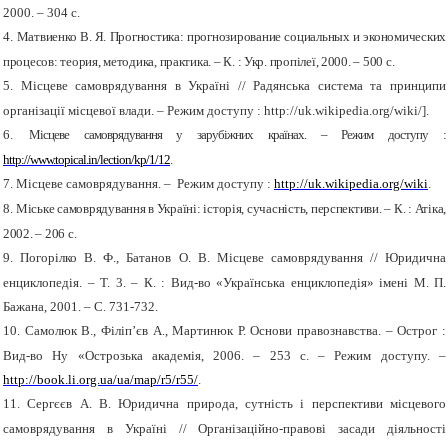
2000. – 304 с.
4.
Матвиенко В. Я. Прогностика: прогнозирование социальных и экономических
процесов: теория, методика, практика. – К. : Укр. пропілеї, 2000. – 500 с.
5.
Місцеве самоврядування в Україні //
Радянська система та принципи
організації місцевої влади. – Режим доступу :
http://uk.wikipedia.org/wiki/].
6.
Місцеве самоврядування у зарубіжних країнах. – Режим доступу :
http://www.topical.in/lection/kp/1/12
.
7.
Місцеве самоврядування. – Режим доступу :
http://uk.wikipedia.org/wiki
.
8.
Міське самоврядування в Україні: історія, сучасність, перспективи. – К. : Атіка,
2002. – 206 с.
9.
Погорілко В. Ф., Батанов О. В. Місцеве самоврядування // Юридична
енциклопедія. – Т. 3. – К. : Вид-во «Українська енциклопедія» імені М. П.
Бажана, 2001. – С. 731-732.
10.
Самолюк В., Філіп’єв А., Мартинюк Р. Основи правознавства. – Острог :
Вид-во Ну «Острозька академія, 2006. – 253 с. – Режим доступу. –
http://book.li.org.ua/ua/map/r5/r55/
.
11.
Сергєєв А. В. Юридична природа, сутність і перспективи місцевого
самоврядування в Україні // Організаційно-правові засади діяльності