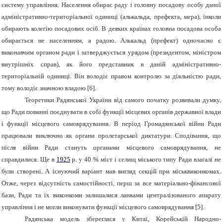
систему управління. Населення обирає раду і головну посадову особу даної
адміністративно-територіальної одиниці (алькальда, префекта, мера), інколи
обирають колегію посадових осіб. В деяких країнах головна посадова особа
обирається не населенням, а радою. Алькальд (префект) одночасно є
виконавчим органом ради і затверджується урядом (президентом, міністром
внутрішніх справ), як його представник в даній адміністративно-
територіальній одиниці. Він володіє правом контролю за діяльністю ради,
тому володіє значною владою [6].
Теоретики Радянської України від самого початку розвивали думку,
що Ради повинні поєднувати в собі функції місцевих органів державної влади
і функції місцевого самоврядування. В період Громадянської війни Ради
працювали виключно як органи пролетарської диктатури. Сподівання, що
після війни Ради стануть органами місцевого самоврядування, не
справдилися. Ще в
1925
р. у 40 % міст і селищ міського типу Ради взагалі не
були створені. А існуючий варіант мав вигляд секцій при міськвиконкомах.
Отже, через відсутність самостійності, перш за все матеріально-фінансової
бази, Ради та їх виконкоми залишалися ланками централізованого апарату
управління і не могли виконувати функції місцевого самоврядування [5].
Радянська модель
збереглася у Китаї, Корейській Народно-