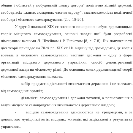
общин і областей у побудованій „знизу догори” політично вільній державі;
свобода всіх „живих складових частин народу”, взаємозалежність політичної
свободи і місцевого самоврядування [2, с. 18-20].
У другій половині ХІХ ст. значного поширення набула державницька
теорія місцевого самоврядування, основні засади якої були розроблені
німецькими вченими Л. Штейном і Р. Гнейстом [8, с. 7-8]. Пік популярності
цієї теорії припадає на 70-ті рр. XIX ст. На відміну від громадської, ця теорія
вбачала в місцевому самоврядуванні частину держави – одну з форм
організації місцевого державного управління, спосіб децентралізації
державної влади на місцевому рівні. До основних ознак державницької теорії
місцевого самоврядування належать:
-
вибір предметів діяльності визначається державою і не залежить
від самоврядних органів;
-
діяльність самоврядування і держави тотожні, а повноваження в
галузі місцевого самоврядування визначаються державною владою;
-
місцеве самоврядування здійснюється не урядовцями, а за
допомогою муніципалітетів, місцевих жителів, які зацікавлені в результатах
управління;