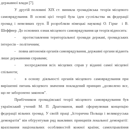
державної влади [7].
У другій половині ХІХ ст. виникла громадівська теорія місцевого
самоврядування. В основі цієї теорії була ідея суспільства як федерації
громад і невеликих груп. ЇЇ розробляли німецькі науковці О. Гірке і В.
Шеффнер. До основних ознак місцевого самоврядування ця теорія відносить:
-
протиставлення територіальної громади державі, громадських
інтересів – політичним;
-
повна автономія органів самоврядування, державні органи відають
лише державними справами;
-
зосередження всіх місцевих справ у віданні самої місцевої
спільноти;
-
в основу діяльності органів місцевого самоврядування при
вирішенні питань місцевого значення покладений принцип „дозволено все,
що не заборонено законом”.
Прибічником громадівської теорії місцевого самоврядування був
український учений М. П. Драгоманов, який сформулював концепцію
федерації вільних громад. У своїй праці „Історична Польща і великоруська
демократія” він обґрунтував ряд важливих принципів локальної демократії:
врахування національних особливостей кожної країни; самоуправління