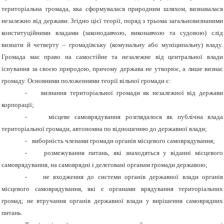
територіальна громада, яка сформувалася природним шляхом, визнавалася
незалежно від держави. Згідно цієї теорії, поряд з трьома загальновизнаними
конституційними владами (законодавчою, виконавчою та судовою) слід
визнати й четверту – громадівську (комунальну або муніципальну) владу.
Громада має право на самостійне та незалежне від центральної влади
існування за своєю природою, причому держава не утворює, а лише визнає
громаду. Основними положеннями теорії вільної громади є:
-
визнання територіальної громади як незалежної від держави
корпорації;
-
місцеве самоврядування розглядалося як публічна влада
територіальної громади, автономна по відношенню до державної влади;
-
виборність членами громади органів місцевого самоврядування;
-
розмежування питань, які знаходяться у віданні місцевого
самоврядування, на самоврядні і делеговані органам громади державою;
-
не входження до системи органів державної влади органів
місцевого самоврядування, які є органами врядування територіальних
громад; не втручання органів державної влади у вирішення самоврядних
питань.