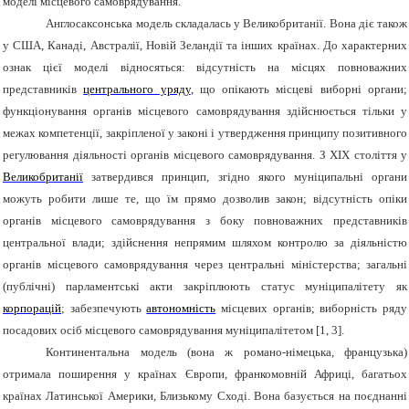
моделі місцевого самоврядування.
Англосаксонська модель складалась у Великобританії. Вона діє також
у США, Канаді, Австралії, Новій Зеландії та інших країнах. До характерних
ознак цієї моделі відносяться: відсутність на місцях повноважних
представників
центрального уряду
, що опікають місцеві виборні органи;
функціонування органів місцевого самоврядування здійснюється тільки у
межах компетенції, закріпленої у законі і утвердження принципу позитивного
регулювання діяльності органів місцевого самоврядування. З ХІХ століття у
Великобританії
затвердився принцип, згідно якого муніципальні органи
можуть робити лише те, що їм прямо дозволив закон; відсутність опіки
органів місцевого самоврядування з боку повноважних представників
центральної влади; здійснення непрямим шляхом контролю за діяльністю
органів місцевого самоврядування через центральні міністерства; загальні
(публічні) парламентські акти закріплюють статус муніципалітету як
корпорацій
; забезпечують
автономність
місцевих органів; виборність ряду
посадових осіб місцевого самоврядування муніципалітетом [1, 3].
Континентальна модель (вона ж романо-німецька, французька)
отримала поширення у країнах Європи, франкомовній Африці, багатьох
країнах Латинської Америки, Близькому Сході. Вона базується на поєднанні