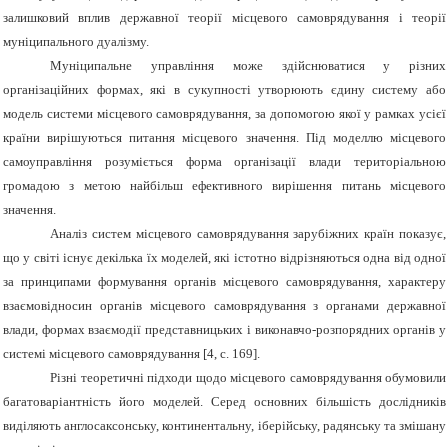
залишковий вплив державної теорії місцевого самоврядування і теорії
муніципального дуалізму.
Муніципальне управління може здійснюватися у різних
організаційних формах, які в сукупності утворюють єдину систему або
модель системи місцевого самоврядування, за допомогою якої у рамках усієї
країни вирішуються питання місцевого значення. Під моделлю місцевого
самоуправління розуміється форма організації влади територіальною
громадою з метою найбільш ефективного вирішення питань місцевого
значення.
Аналіз систем місцевого самоврядування зарубіжних країн показує,
що у світі існує декілька їх моделей, які істотно відрізняються одна від одної
за принципами формування органів місцевого самоврядування, характеру
взаємовідносин органів місцевого самоврядування з органами державної
влади, формах взаємодії представницьких і виконавчо-розпорядних органів у
системі місцевого самоврядування [4, с. 169].
Різні теоретичні підходи щодо місцевого самоврядування обумовили
багатоваріантність його моделей. Серед основних більшість дослідників
виділяють англосаксонську, континентальну, іберійську, радянську та змішану