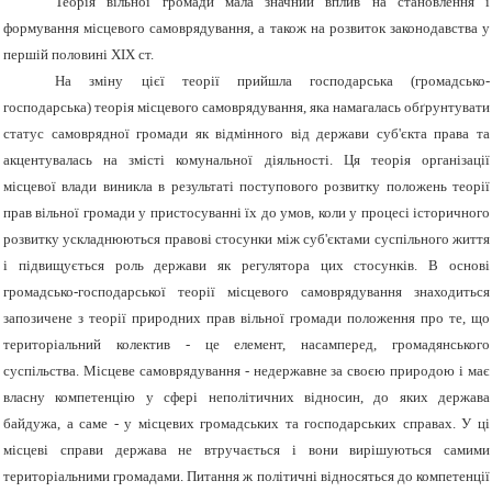
Теорія вільної громади мала значний вплив на становлення і
формування місцевого самоврядування, а також на розвиток законодавства у
першій половині ХІХ ст.
На зміну цієї теорії прийшла господарська (громадсько-
господарська) теорія місцевого самоврядування, яка намагалась обґрунтувати
статус самоврядної громади як відмінного від держави суб'єкта права та
акцентувалась на змісті комунальної діяльності. Ця теорія організації
місцевої влади виникла в результаті поступового розвитку положень теорії
прав вільної громади у пристосуванні їх до умов, коли у процесі історичного
розвитку ускладнюються правові стосунки між суб'єктами суспільного життя
і підвищується роль держави як регулятора цих стосунків. В основі
громадсько-господарської теорії місцевого самоврядування знаходиться
запозичене з теорії природних прав вільної громади положення про те, що
територіальний колектив - це елемент, насамперед, громадянського
суспільства. Місцеве самоврядування - недержавне за своєю природою і має
власну компетенцію у сфері неполітичних відносин, до яких держава
байдужа, а саме - у місцевих громадських та господарських справах. У ці
місцеві справи держава не втручається і вони вирішуються самими
територіальними громадами. Питання ж політичні відносяться до компетенції