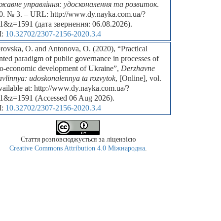
жавне управління: удосконалення та розвиток
.
0. № 3. – URL: http://www.dy.nayka.com.ua/?
1&z=1591 (дата звернення: 06.08.2026).
I:
10.32702/2307-2156-2020.3.4
rovska, O. and Antonova, O. (2020), “Practical
nted paradigm of public governance in processes of
io-economic development of Ukraine”,
Derzhavne
avlinnya: udoskonalennya ta rozvytok
, [Online], vol.
vailable at: http://www.dy.nayka.com.ua/?
1&z=1591 (Accessed 06 Aug 2026).
I:
10.32702/2307-2156-2020.3.4
Стаття розповсюджується за ліцензією
Creative Commons Attribution 4.0 Міжнародна
.