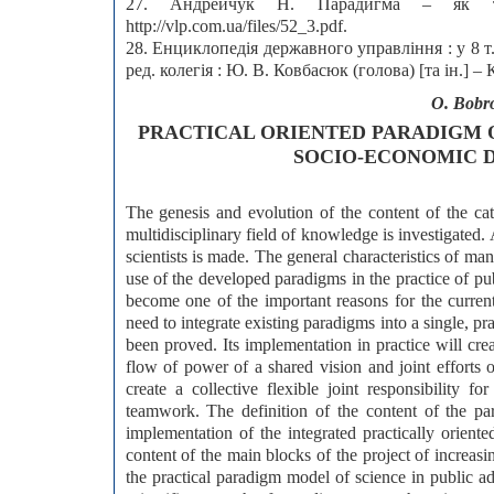
27. Андрейчук Н. Парадигма – як т
http://vlp.com.ua/files/52_3.pdf.
28. Енциклопедія державного управління : у 8 т.
ред. колегія : Ю. В. Ковбасюк (голова) [та ін.] –
O. Bobr
PRACTICAL ORIENTED PARADIGM 
SOCIO-ECONOMIC 
The genesis and evolution of the content of the ca
multidisciplinary field of knowledge is investigated. 
scientists is made. The general characteristics of man
use of the developed paradigms in the practice of pub
become one of the important reasons for the curren
need to integrate existing paradigms into a single, pr
been proved. Its implementation in practice will crea
flow of power of a shared vision and joint efforts 
create a collective flexible joint responsibility f
teamwork. The definition of the content of the p
implementation of the integrated practically orient
content of the main blocks of the project of increasin
the practical paradigm model of science in public adm