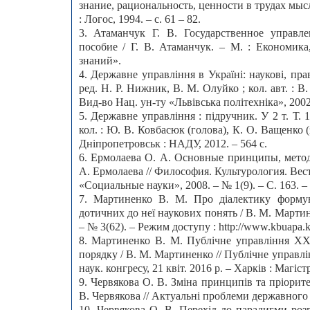
знание, рациональность, ценности в трудах мысл
: Логос, 1994. – с. 61 – 82.
3. Атаманчук Г. В. Государственное управл
пособие / Г. В. Атаманчук. – М. : Економика
знаний».
4. Державне управління в Україні: наукові, правов
ред. Н. Р. Нижник, В. М. Олуйко ; кол. авт. : В.
Вид-во Нац. ун-ту «Львівська політехніка», 2002.
5. Державне управління : підручник. У 2 т. Т. 1
кол. : Ю. В. Ковбасюк (голова), К. О. Ващенко (за
Дніпропетровськ : НАДУ, 2012. – 564 с.
6. Ермолаева О. А. Основные принципы, метод
А. Ермолаева // Философия. Культурология. Вес
«Социальные науки», 2008. – № 1(9). – С. 163. – 
7. Мартиненко В. М. Про діалектику формува
дотичних до неї наукових понять / В. М. Мартин
– № 3(62). – Режим доступу : http://www.kbuapa.k
8. Мартиненко В. М. Публічне управління ХХІ
порядку / В. М. Мартиненко // Публічне управлі
наук. конгресу, 21 квіт. 2016 р. – Харків : Магістр
9. Червякова О. В. Зміна принципів та пріорит
В. Червякова // Актуальні проблеми державного уп
10. Червякова О. В. Перехід до парадигми роз