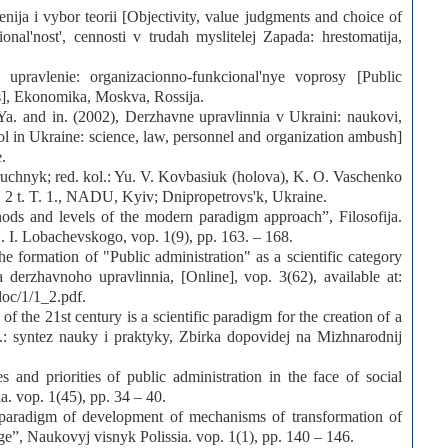
nija i vybor teorii [Objectivity, value judgments and choice of
ional'nost', cennosti v trudah myslitelej Zapada: hrestomatija,
pravlenie: organizacionno-funkcional'nye voprosy [Public
es], Ekonomika, Moskva, Rossija.
Ya. and in. (2002), Derzhavne upravlinnia v Ukraini: naukovi,
rol in Ukraine: science, law, personnel and organization ambush]
.
ruchnyk; red. kol.: Yu. V. Kovbasiuk (holova), K. O. Vaschenko
, U 2 t. T. 1., NADU, Kyiv; Dnipropetrovs'k, Ukraine.
hods and levels of the modern paradigm approach”, Filosofija.
. I. Lobachevskogo, vop. 1(9), pp. 163. – 168.
e formation of "Public administration" as a scientific category
ka derzhavnoho upravlinnia, [Online], vop. 3(62), available at:
oc/1/1_2.pdf.
f the 21st century is a scientific paradigm for the creation of a
: syntez nauky i praktyky, Zbirka dopovidej na Mizhnarodnij
 and priorities of public administration in the face of social
. vop. 1(45), pp. 34 – 40.
 paradigm of development of mechanisms of transformation of
nge”, Naukovyj visnyk Polissia. vop. 1(1), pp. 140 – 146.