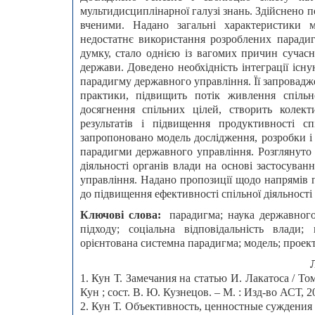
мультидисциплінарної галузі знань. Здійснено п
вченими. Надано загальні характеристики 
недостатнє використання розроблених парадиг
думку, стало однією із вагомих причин сучасн
держави. Доведено необхідність інтеграції іс
парадигму державного управління. Її запровадже
практики, підвищить потік живлення спільн
досягнення спільних цілей, створить колект
результатів і підвищення продуктивності с
запропоновано модель дослідження, розробки і 
парадигми державного управління. Розглянуто 
діяльності органів влади на основі застосува
управління. Надано пропозиції щодо напрямів 
до підвищення ефективності спільної діяльності 
Ключові слова:
парадигма; наука державного
підходу; соціальна відповідальність влади;
орієнтована системна парадигма; модель; проект
1. Кун Т. Замечания на статью И. Лакатоса / Том
Кун ; сост. В. Ю. Кузнецов. – М. : Изд-во АСТ, 20
2. Кун Т. Объективность, ценностные суждения 