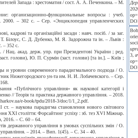
ителей Запада : хрестоматия / сост. А. А. Печенкина. – М.
Дер
202
ение: организационно-функциональные вопросы : учеб.
op=
, 2000. – 302 с. – Сер. «Энциклопедия управленческих
DO
Bob
і, кадрові та організаційні засади : навч. посіб. / за заг.
orie
 Т. Білоус, С. Д. Дубенко, М. Я. Задорожна та ін. – Львів :
soc
 – 352 с.
upr
. / Нац. акад. держ. упр. при Президентові України ; ред.
3, a
ст. голови), Ю. П. Сурмін (заст. голови) [та ін.]. – Київ ;
op=
DO
ы и уровни современного парадигмального подхода / О.
тник Нижегородского ун-та им. Н. И. Лобачевского. – Сер.
168.
ння «Публічного управління» як наукової категорії і
енко // Теорія та практика державного управління. – 2018.
harkov.ua/e-book/tpdu/2018-3/doc/1/1_2.pdf.
 ст. – наукова парадигма становлення нового світового
ння ХХІ століття: Форсайтинг успіху : зб. тез ХVІ Міжнар.
, 2016. – С. 60 – 64.
етів державного управління в умовах суспільних змін / О.
равління. – 2014. – Вип. 1(45). – С. 34 – 40.
витку механізмів трансформації державного управління в