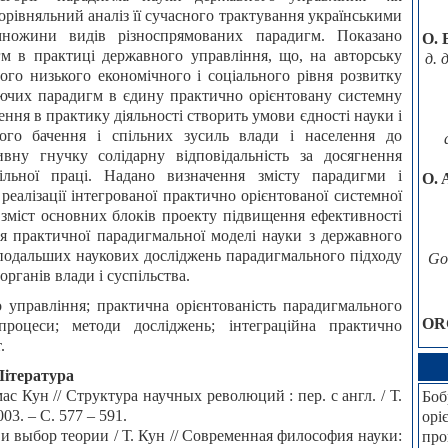
орівняльний аналіз її сучасного трактування українськими
множини видів різноспрямованих парадигм. Показано
О. 
м в практиці державного управління, що, на авторську
д. 
ого низького економічного і соціального рівня розвитку
нуючих парадигм в єдину практично орієнтовану системну
ння в практику діяльності створить умови єдності науки і
ого бачення і спільних зусиль влади і населення до
ивну гнучку солідарну відповідальність за досягнення
пільної праці. Надано визначення змісту парадигми і
O. 
реалізації інтегрованої практично орієнтованої системної
зміст основних блоків проекту підвищення ефективності
ння практичної парадигмальної моделі науки з державного
подальших наукових досліджень парадигмального підходу
Go
органів влади і суспільства.
 управління; практична орієнтованість парадигмального
OR
 процеси; методи досліджень; інтеграційна практично
.
Література
ас Кун // Структура научных революций : пер. с англ. / Т.
Боб
03. – С. 577 – 591.
орі
и выбор теории / Т. Кун // Современная философия науки:
про