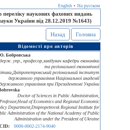
English
•
На русском
 переліку наукових фахових видань
науки України від 28.12.2019 №1643)
Назад
Головна
Відомості про авторів
Ю. Бобровська
 держ. упр., професор,завідувач кафедри економіки
та регіональної економічної
літики,Дніпропетровський регіональний інститут
державного управління Національної академії
державного управління при Президентові України
Bobrovska
Doctor of Sciences in Public Administration,
Professor,Head of Economics and Regional Economic
licy Department,Dnipropetrovsk Regional Institute for
blic Administration of the National Academy of Public
Administration under the President of Ukraine
CID:
0000-0002-2174-9040