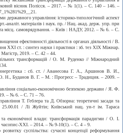
ковий вісник Полісся. – 2017. – № 1(1). – С. 140 – 146. –
017_1%281%29__21.
гми державного управління: історико-типологічний аспект
т.-аналіт. матеріалів і наук. пр. / Нац. акад. держ. упр. при
та місц. самоврядування. – Київ : НАДУ, 2012. – № 6. – С.
вищення ефективності діяльності в органах діяльності / В.
ня ХХІ ст. : синтез науки і практики : зб. тез ХІХ Міжнар.
 Магістр, 2019. – С. 42 – 44.
пільних трансформацій / О. М. Руденко // Міжнародний
134.
нергетика : сб. ст. / Аванесова Г. А., Аршинов В. И.,
 О. Н., Буданов В. Г. – М. : Прогресс – Традиция. – 2009. –
авління соціально-економічною безпекою держави / Я. Ф.
9. – № 6. – С. 71 – 76.
равління Т. Геблера та Д. Обзорна: теоретичні засади та
 25.00.01 / Лі Жуйтін; Київський нац. ун-т ім. Тараса
 та економічної влади: трансформація парадигми / О. І.
асопис-ХХІ. – 2014. – № 9-10(1). – С. 4 – 9.
 розвитку суспільства: сучасні концепції реформування