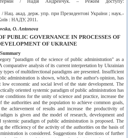
ермін / Надія Андрейчук. – Режим доступу:
 / Нац. акад. держ. упр. при Президентові України ; наук.-
 Київ : НАДУ, 2011.
ovska, O. Antonova
OF PUBLIC GOVERNANCE IN PROCESSES OF
DEVELOPMENT OF UKRAINE
Summary
tegory "paradigm of the science of public administration" as a
A comparative analysis of its current interpretation by Ukrainian
y types of multidirectional paradigms are presented. Insufficient
lic administration is shown, which, in the author's opinion, has
t low economic and social level of the state development. The
actically oriented systemic paradigm of public administration has
te conditions for the unity of science and practice, increase the
of the authorities and the population to achieve common goals,
or the achievement of results and increase the productivity of
aradigm is given and the model of research, development and
ed systemic paradigm of public administration is proposed. The
g the efficiency of the activity of the authorities on the basis of
inistration is considered. Suggestions for directions of further