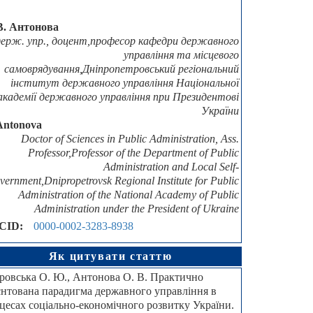
В. Антонова
держ. упр., доцент,професор кафедри державного
управління та місцевого
самоврядування,Дніпропетровський регіональний
інститут державного управління Національної
академії державного управління при Президентові
України
Antonova
Doctor of Sciences in Public Administration, Ass.
Professor,Professor of the Department of Public
Administration and Local Self-
vernment,Dnipropetrovsk Regional Institute for Public
Administration of the National Academy of Public
Administration under the President of Ukraine
CID:
0000-0002-3283-8938
Як цитувати статтю
ровська О. Ю., Антонова О. В. Практично
єнтована парадигма державного управління в
цесах соціально-економічного розвитку України.