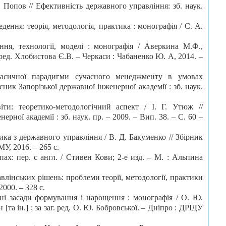
. Попов // Ефективність державного управління: зб. наук.
ення: теорія, методологія, практика : монографія / С. А.
ння, технології, моделі : монографія / Аверкина М.Ф.,
. ред. Хлобистова Є.В. – Черкаси : Чабаненко Ю. А, 2014. –
ласичної парадигми сучасного менеджменту в умовах
існик Запорізької державної інженерної академії : зб. наук.
іти: теоретико-методологічний аспект / І. Г. Утюж //
рної академії : зб. наук. пр. – 2009. – Вип. 38. – С. 60 –
ика з державного управління / В. Д. Бакуменко // Збірник
МУ, 2016. – 265 с.
ах: пер. с англ. / Стивен Кови; 2-е изд. – М. : Альпина
лінських рішень: проблеми теорії, методології, практики
2000. – 328 с.
чні засади формування і нарощення : монографія / О. Ю.
та ін.] ; за заг. ред. О. Ю. Бобровської. – Дніпро : ДРІДУ