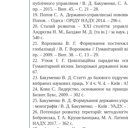
публічного управління / В. Д. Бакуменко, С. А
пр. – 2015. – Вип. 45. – С. 21 – 28.
19. Попов С. А. Державно-управлінські нововвед
Попов. – Одеса : ОРІДУ НАДУ, 2014. – 296 с.
20. Сталий розвиток – ХХІ століття: управлі
Андрєєва Н. М., Балджи М. Д. [та ін.] / за наук
540 с.
21. Воронкова В. Г. Формування постнеок
глобалізації / В. Г. Воронкова // Гуманітарний в
пр. – 2009. – Вип. 38. – С. 13 – 29.
22. Утюж І. Г. Цивілізаційна парадигма осв
Гуманітарний вісник Запорізької державної інжене
67.
23. Бакуменко В. Д. Статті до базового підручн
вибраних наукових праць. У 4 ч. Ч. 4. – Київ : А
24. Кови С. Лидерство, основанное на принцип
Бизнес Букс, 2009. – 302 с.
25. Бакуменко В. Д. Формування державно-управ
: монографія / В. Д. Бакуменко. – Київ : УАДУ. – 
26. Потенціал розвитку територій: методологі
Бобровська, Т. А. Крушельницька, М. А. Латинін [
НАДУ, 2017. – 362 с.