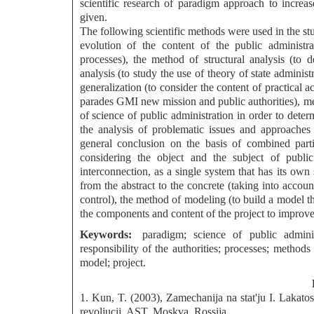
scientific research of paradigm approach to increase
given.
The following scientific methods were used in the stu
evolution of the content of the public administr
processes), the method of structural analysis (to 
analysis (to study the use of theory of state administ
generalization (to consider the content of practical a
parades GMI new mission and public authorities), me
of science of public administration in order to determ
the analysis of problematic issues and approaches 
general conclusion on the basis of combined parti
considering the object and the subject of publi
interconnection, as a single system that has its own
from the abstract to the concrete (taking into account
control), the method of modeling (to build a model t
the components and content of the project to improve t
Keywords:
paradigm; science of public adminis
responsibility of the authorities; processes; methods
model; project.
1. Kun, T. (2003), Zamechanija na stat'ju I. Lakato
revoljucij, AST, Moskva, Rossija.