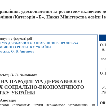
авління: удосконалення та розвиток» включено до
іння (Категорія «Б», Наказ Міністерства освіти і 
ГМА ДЕРЖАВНОГО УПРАВЛІННЯ В ПРОЦЕСАХ
О. 
МІЧНОГО РОЗВИТКУ УКРАЇНИ
д.
вська, О. В. Антонова
по
O. 
вська, О. В. Антонова
АНА ПАРАДИГМА ДЕРЖАВНОГО
АХ СОЦІАЛЬНО-ЕКОНОМІЧНОГО
Po
ТКУ УКРАЇНИ
Pu
Анотація
OR
егорії «парадигма науки державного управління» як