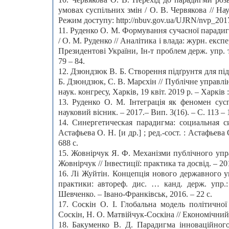
умовах суспільних змін / О. В. Червякова // Нау
Режим доступу: http://nbuv.gov.ua/UJRN/nvp_2
11. Руденко О. М. Формування сучасної паради
/ О. М. Руденко // Аналітика і влада: журн. експер
Президентові України, Ін-т проблем держ. упр. 
79 – 84.
12. Дзюндзюк В. Б. Створення підґрунтя для під
Б. Дзюндзюк, С. В. Марєхін // Публічне управлін
наук. конгресу, Харків, 19 квіт. 2019 р. – Харків :
13. Руденко О. М. Інтеграція як феномен сус
науковий вісник. – 2017.– Вип. 3(16). – С. 113 – 
14. Синергетическая парадигма: социальная си
Астафьева О. Н. [и др.] ; ред.-сост. : Астафьева
688 с.
15. Жовнірчук Я. Ф. Механізми публічного упр
Жовнірчук // Інвестиції: практика та досвід. – 201
16. Лі Жуйтін. Концепція нового державного уп
практики: автореф. дис. … канд. держ. упр.:
Шевченко. – Івано-Франківськ, 2016. – 22 с.
17. Соскін О. І. Глобальна модель політичної
Соскін, Н. О. Матвійчук-Соскіна // Економічний ч
18. Бакуменко В. Д. Парадигма інноваційного