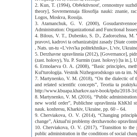
2. Kun, T. (1994), Ob#ektivnost', cennostnye suzhde
theory], Sovremennaja filosofija nauki: znanie, rac
Logos, Moskva, Rossija.
3. Atamanchuk, G. V. (2000), Gosudarstvennoe u
Administration: Organizational and Functional Issu
4. Bilous, V. T., Dubenko, S. D., Zadorozhna, M. 
pravovi, kadrovi ta orhanizatsijni zasady [State cont
, Nats. un-tu «L'vivs'ka politekhnika», L'viv, Ukraine
5. Derzhavne upravlinnia (2012), [Governance], pid
(zast. holovy), Yu. P. Surmin (zast. holovy) [ta in.]
6. Ermolaeva O. A. (2008), “Basic principles, met
Kul'turologija. Vestnik Nizhegorodskogo un-ta im. N
7. Martynenko, V. M. (2018), “On the dialectic of th
and related scientific concepts”, Teoriia ta prakty
http://www.kbuapa.kharkov.ua/e-book/tpdu/2018-3/d
8. Martynenko, V. M. (2016), “Public administration o
new world order”, Publichne upravlinnia KhKhI st.
nauk. konhresu, Kharkiv, Ukraine, pp. 60 – 64.
9. Cherviakova, O. V. (2014), “Changing principles
change”, Aktual'ni problemy derzhavnoho upravlinnia
10. Cherviakova, O. V. (2017), “Transition to the
public administration in the conditions of social cha