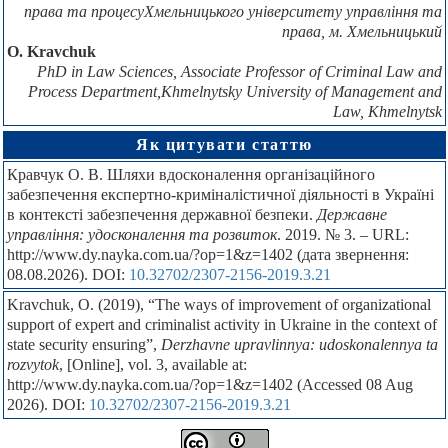
права та процесуХмельницького університету управління та
права, м. Хмельницький
O. Kravchuk
PhD in Law Sciences, Associate Professor of Criminal Law and
Process Department,Khmelnytsky University of Management and
Law, Khmelnytsk
Як цитувати статтю
Кравчук О. В. Шляхи вдосконалення організаційного
забезпечення експертно-криміналістичної діяльності в Україні
в контексті забезпечення державної безпеки.
Державне
управління: удосконалення та розвиток
. 2019. № 3. – URL:
http://www.dy.nayka.com.ua/?op=1&z=1402 (дата звернення:
08.08.2026). DOI:
10.32702/2307-2156-2019.3.21
Kravchuk, O. (2019), “The ways of improvement of organizational
support of expert and criminalist activity in Ukraine in the context of
state security ensuring”,
Derzhavne upravlinnya: udoskonalennya ta
rozvytok
, [Online], vol. 3, available at:
http://www.dy.nayka.com.ua/?op=1&z=1402 (Accessed 08 Aug
2026). DOI:
10.32702/2307-2156-2019.3.21