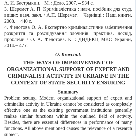
А. И. Бастрыкин. −М. : Дело, 2007. – 934 с.
3. Шеремет А. П. Криміналістика : навч. посібник для студ.
вищих навч. закл. / А.П. Шеремет. − Чернівці : Наші книги,
2008. − 440 с.
4. Федотова О. А. Експертно-криміналістичне забезпечення
розкриття та розслідування злочинів: практика, досвід,
проблеми / О. А. Федотова. К. : ДНДЕКЦ МВС України,
2014.− 47 с.
O. Kravchuk
THE WAYS OF IMPROVEMENT OF
ORGANIZATIONAL SUPPORT OF EXPERT AND
CRIMINALIST ACTIVITY IN UKRAINE IN THE
CONTEXT OF STATE SECURITY ENSURING
Summary
Problem setting. Modern organizational support of expert and
criminalist activity in Ukraine cannot be considered as completely
effective one as the existing government institutions generally
realize similar functions within the outlined field of activity.
Besides, there are essential differences in performance of many
functions. All above-mentioned causes the relevance of a research
subject.