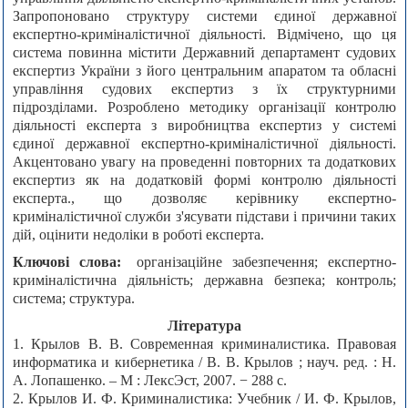
Запропоновано структуру системи єдиної державної
експертно-криміналістичної діяльності. Відмічено, що ця
система повинна містити Державний департамент судових
експертиз України з його центральним апаратом та обласні
управління судових експертиз з їх структурними
підрозділами. Розроблено методику організації контролю
діяльності експерта з виробництва експертиз у системі
єдиної державної експертно-криміналістичної діяльності.
Акцентовано увагу на проведенні повторних та додаткових
експертиз як на додатковій формі контролю діяльності
експерта., що дозволяє керівнику експертно-
криміналістичної служби з'ясувати підстави і причини таких
дій, оцінити недоліки в роботі експерта.
Ключові слова:
організаційне забезпечення; експертно-
криміналістична діяльність; державна безпека; контроль;
система; структура.
Література
1. Крылов В. В. Современная криминалистика. Правовая
информатика и кибернетика / В. В. Крылов ; науч. ред. : H.
A. Лопашенко. – М : ЛексЭст, 2007. − 288 с.
2. Крылов И. Ф. Криминалистика: Учебник / И. Ф. Крылов,