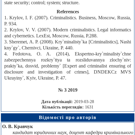
state security; control; system; structure.
References
1. Krylov, I. F. (2007). Criminalistics. Business, Мoscow, Russia,
P. 934.
2. Krylov, V. V. (2007). Modern criminalistics. Legal informatics
and cybernetics. LexEst, Мoscow, Russia, P.288.
3. Sheremet, A. P. (2008). Kry`minalisty`ka [Criminalistics], Nashi
kny`gy`, Chernivci, Ukraine, P. 440.
4. Fedotova, O. A. (2014), Ekspertno-kry`minalisty`chne
zabezpechennya rozkry`ttya ta rozsliduvannya zlochy`niv:
prakty`ka, dosvid, problemy` [Expert and criminalist ensuring of
disclosure and investigation of crimes], DNDEKCz MVS
Ukrayiny`, Kyiv, Ukraine, P. 47.
№ 3 2019
Дата публікації:
2019-03-28
Кількість переглядів:
1631
Відомості про авторів
О. В. Кравчук
кандидат юридичних наук, доцент кафедри кримінального