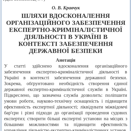
О. В. Кравчук
ШЛЯХИ ВДОСКОНАЛЕННЯ
ОРГАНІЗАЦІЙНОГО ЗАБЕЗПЕЧЕННЯ
ЕКСПЕРТНО-КРИМІНАЛІСТИЧНОЇ
ДІЯЛЬНОСТІ В УКРАЇНІ В
КОНТЕКСТІ ЗАБЕЗПЕЧЕННЯ
ДЕРЖАВНОЇ БЕЗПЕКИ
Анотація
У статті здійснено вдосконалення організаційного
забезпечення експертно-криміналістичної діяльності в
Україні в контексті забезпечення державної безпеки.
Зокрема, обґрунтовано необхідність створення єдиної
державної експертно-криміналістичної служби в Україні.
Підкреслено, що зазначена служба дозволить: поліпшити
умови роботи, науково-технічну оснащеність і підвищити
ефективність експертної діяльності; ліквідувати міжвідомчі
бар'єри і різні підходи до організації проведення судових
експертиз; створити більші експертні установи на місцях з
більшими можливостями та підвищити ефективність
управління діяльністю експертно-криміналістичних установ.