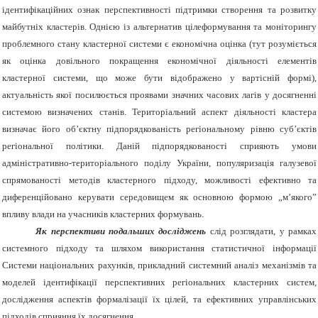
ідентифікаційних ознак перспективності підтримки створення та розвитку
майбутніх кластерів. Однією із альтернатив цілеформування та моніторингу
проблемного стану кластерної системи є економічна оцінка
(тут розуміється
як оцінка довільного покращення економічної діяльності елементів
кластерної системи, що може бути відображено у вартісній формі),
актуальність якої посилюється проявами значних часових лагів у досягненні
системою визначених станів. Територіальний аспект діяльності кластера
визначає його об’єктну підпорядкованість регіональному рівню суб’єктів
регіональної політики. Даній підпорядкованості сприяють умови
адміністративно-територіального поділу України, популяризація галузевої
спрямованості методів кластерного підходу, можливості ефективно та
диференційовано керувати середовищем як основною формою „м’якого”
впливу влади на учасників кластерних формувань.
Як перспективи подальших досліджень
слід розглядати, у рамках
системного підходу та шляхом використання статистичної інформації
Системи національних рахунків, прикладний системний аналіз механізмів та
моделей ідентифікації перспективних регіональних кластерних систем,
дослідження аспектів формалізації їх цілей, та ефективних управлінських
підходів сприяння їх досягнення.