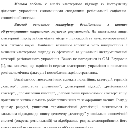
Метою роботи
є аналіз кластерного підходу як інструменту
цільового управління економічними складовими регіональної соціально-
економічної системи.
Виклад основного матеріалу дослідження з повним
обґрунтуванням отриманих наукових результатів.
Як зазначалось вище,
кластерний підхід зайняв чільне місце у прикладній та науково-теоретичній
базі світової науки. Найбільш важливим аспектом його використання є
визнання кластерного підходу як ефективної та унікальної інструментальної
категорії регіонального управління. Важко не погодитися із С.М. Блудовою
[1], яка зазначає, що однією із переваг кластерного управління є посилення
ролі економічних факторів і послаблення адміністративних.
Висвітленню гносеологічних аспектів понятійних категорій термінів
„кластер”, „кластерне управління”, „кластерний підхід”, „регіональний
кластер”, „промисловий кластер”, „регіональний промисловий кластер” тощо
присвячена значна кількість робіт вітчизняних та закордонних вчених. Тому, у
даному ракурсі, уникаючи термінологічної деталізації, визначимося із
загальним підходом до опису феномену „кластеру” у соціально-економічній
системі (зокрема регіональній) та відобразимо ряд загальноприйнятих його
властивостей як системного явища та об’єкту управління.