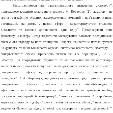
Відштовхнемося від загальновідомого визначення „кластеру”,
приведеного класиком кластерного підходу М. Портером [2]: „кластер – це
група географічно сусідніх взаємозалежних компаній і пов’язаних з ними
організацій, які діють у певній сфері й характеризуються спільною
діяльністю та взаємно доповнюють одна одну”. Продовжуючи опис
феномену „кластеру”, слід відзначити застосування багатьма дослідниками
системного підходу та його принципів. Зокрема, найчастіше наголошується
на фундаментальній важливості окремої системної властивості „кластеру” –
синергетичного ефекту. Приведемо визначення О.А. Коренчука [3, с. 7]:
„кластер – це впорядкована сукупність стійко взаємопов’язаних організацій
та окремих осіб, яка забезпечує в спільній діяльності досягнення позитивного
синергетичного ефекту, що перевищує просту суму потенціалів його
складових”. О.А. Коренчук, продовжуючи, зазначає ряд причин прояву
синергетичного ефекту: „...виникає в результаті співробітництва й
ефективного використання можливостей
партнерів на тривалий період,
поєднання кооперації й конкуренції, близькості споживача й виробника,
мережевих ефектів і дифузії знань і вмінь за рахунок
міграції персоналу і
виділення бізнесу, де відсутні межі між секторами і видами діяльності...”.