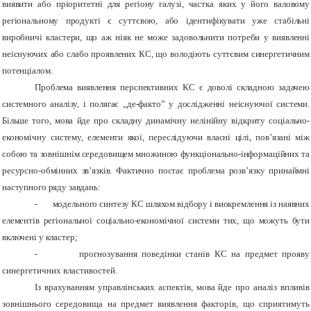
виявити або пріоритетні для регіону галузі, частка яких у його валовому
регіональному продукті
є суттєвою, або ідентифікувати уже стабільні
виробничі кластери, що аж ніяк не може задовольнити потреби у виявленні
неіснуючих або слабо проявлених КС, що володіють суттєвим синергетичним
потенціалом.
Проблема виявлення перспективних КС є доволі складною задачею
системного аналізу, і полягає „де-факто” у дослідженні неіснуючої системи.
Більше того, мова йде про складну динамічну нелінійну відкриту соціально-
економічну систему, елементи якої, переслідуючи власні цілі, пов’язані між
собою та зовнішнім середовищем множиною функціонально-інформаційних та
ресурсно-обмінних зв’язків. Фактично постає проблема розв’язку принаймні
наступного ряду завдань:
-
модельного синтезу КС шляхом відбору і виокремлення із наявних
елементів регіональної соціально-економічної системи тих, що можуть бути
включені у кластер;
-
прогнозування поведінки станів КС на предмет прояву
синергетичних властивостей.
Із врахуванням управлінських аспектів, мова йде про аналіз впливів
зовнішнього середовища на предмет виявлення факторів, що сприятимуть