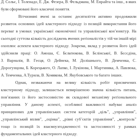
Д. Сольє, І. Толенадо, Е. Дж. Фезера, В. Фельдмана, М. Енрайта та інш.,
в яких
були сформовані його класичні поняття.
Вітчизняні вчені за останнє десятиліття активно продовжили
розвиток основних ідей кластерного підходу із позицій використання його
переваг в умовах української економічної та управлінської кон’юнктур. На
сьогодні суттєва кількість досліджень вчених регіоналістів у тій чи іншій мірі
охоплює аспекти кластерного підходу. Зокрема, вклад у розвиток його ідей
здійснили праці: О. Амоша, Є. Бєльтюков
а
, В. Бєлінської, В. Бєсєдіна,
З.
Варналія, В.
Геєця, О. Дейнека, М.
Долішнього, В. Демченка, С.
Дорогунцова, Б. Корецького, О.
Лапко, І. Лукінова, І. Мартиняка, А. Павлюка,
А. Темченка, А.Турила, В.
Хомякова, М.
Якубовського та багато інших.
Однак, незважаючи на велику кількість робіт присвячених
кластерному підходу, залишається невирішеною значна кількість питань,
пов’язаних із його застосовністю як складової механізму регіонального
управління. У даному аспекті, особливої важливості набуває аналіз
принципових для управлінських систем категорій „ціль”, „управління”,
„управлінський вплив”, „оцінка”, „рівні суб’єктів управління”, „контроль”
тощо із позицій їх взаємоузгодженності та застосовності у рамках
фундаментальних ідей кластерного підходу.