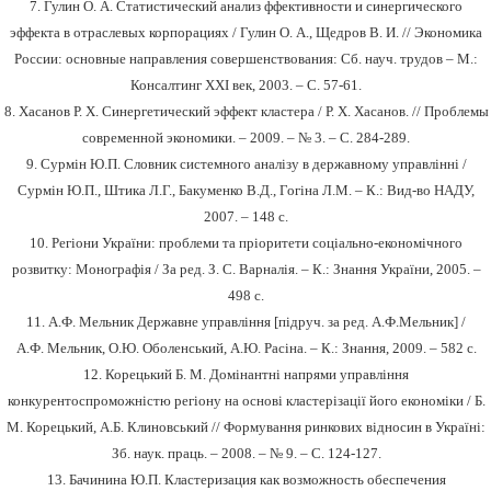
7. Гулин О. А. Статистический анализ ффективности и синергического
эффекта в отраслевых корпорациях
/
Гулин О. А., Щедров В. И.
// Экономика
России: основные направления совершенствования: Сб. науч. трудов – М.:
Консалтинг XXI век, 2003. – С. 57‑61.
8.
Хасанов Р. Х. Синергетический эффект кластера / Р. Х. Хасанов. // Проблемы
современной экономики.
–
2009.
–
№ 3.
–
С. 284-289.
9. Сурмін Ю.П. Словник системного аналізу в державному управлінні /
Сурмін Ю.П., Штика Л.Г., Бакуменко В.Д., Гогіна Л.М.
–
К.: Вид-во НАДУ,
2007. – 148 с.
10. Регіони України: проблеми та пріоритети соціально-економічного
розвитку: Монографія / За ред. З. С. Варналія. – К.: Знання України, 2005. –
498 с.
11. А.Ф. Мельник Державне управління
[
підруч. за ред. А.Ф.Мельник
]
/
А.Ф.
Мельник, О.Ю. Оболенський, А.Ю. Расіна
.
– К.: Знання, 2009. – 582 с.
12. Корецький Б. М. Домінантні напрями управління
конкурентоспроможністю регіону на основі кластерізації його економіки / Б.
М. Корецький, А.Б. Клиновський // Формування ринкових відносин в Україні:
Зб. наук. праць. – 2008. – № 9. – С. 124-127.
13.
Бачинина Ю.П. Кластеризация как возможность обеспечения