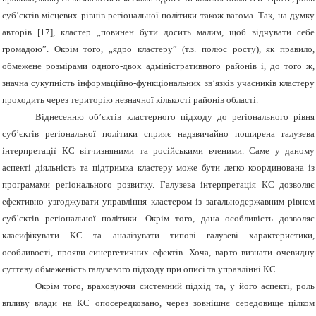
суб’єктів місцевих рівнів регіональної політики також вагома. Так, на думку
авторів
[17],
кластер „повинен бути досить малим, щоб відчувати себе
громадою”. Окрім того, „ядро кластеру” (т.з. полюс росту), як правило,
обмежене розмірами одного-двох адміністративного районів і, до того ж,
значна сукупність інформаційно-функціональних зв’язків учасників кластеру
проходить через територію незначної кількості районів області.
Віднесенню об’єктів кластерного підходу до регіонального рівня
суб’єктів регіональної політики сприяє надзвичайно поширена галузева
інтерпретації КС вітчизняними та російськими вченими. Саме у даному
аспекті діяльність та підтримка кластеру може бути легко координована із
програмами регіонального розвитку. Галузева інтерпретація КС дозволяє
ефективно узгоджувати управління кластером із загальнодержавним рівнем
суб’єктів регіональної політики. Окрім того, дана особливість дозволяє
класифікувати КС та аналізувати типові галузеві характеристики,
особливості, прояви синергетичних ефектів. Хоча, варто визнати очевидну
суттєву обмеженість галузевого підходу при описі та управлінні КС.
Окрім того, враховуючи системний підхід та, у його аспекті, роль
впливу влади на КС опосередковано, через зовнішнє середовище цілком