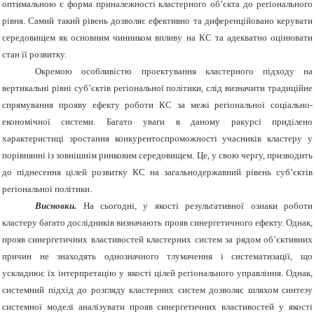
оптимальною є форма приналежності кластерного об’єкта до регіонального
рівня. Самий такий рівень дозволяє ефективно та диференційовано керувати
середовищем як основним чинником впливу на КС та адекватно оцінювати
стан її розвитку.
Окремою особливістю проектування кластерного підходу на
вертикальні рівні суб’єктів регіональної політики, слід визначити традиційне
спрямування прояву ефекту роботи КС за межі регіональної соціально-
економічної системи. Багато уваги в даному ракурсі приділено
характеристиці зростання конкурентоспроможності учасників кластеру у
порівнянні із зовнішнім ринковим середовищем. Це, у свою чергу, призводить
до піднесення цілей розвитку КС на загальнодержавний рівень суб’єктів
регіональної політики.
Висновки.
На сьогодні, у якості результативної ознаки роботи
кластеру багато дослідників визначають прояв синергетичного ефекту. Однак,
прояв синергетичних властивостей кластерних систем за рядом об’єктивних
причин не знаходять однозначного тлумачення і систематизації, що
ускладнює їх інтерпретацію у якості цілей регіонального управління. Однак,
системний підхід до розгляду кластерних систем дозволяє шляхом синтезу
системної моделі аналізувати прояв синергетичних властивостей у якості