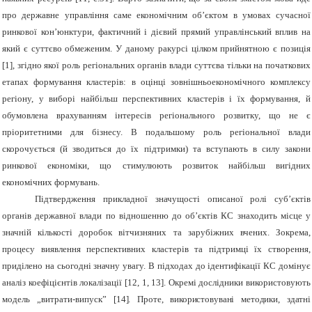
про державне управління саме економічним об’єктом в умовах сучасної
ринкової кон’юнктури, фактичний і дієвий прямий управлінський вплив на
який є суттєво обмеженим. У даному ракурсі цілком прийнятною є позиція
[1], згідно якої роль регіональних органів влади суттєва тільки на початкових
етапах формування кластерів: в оцінці зовнішньоекономічного комплексу
регіону, у виборі найбільш перспективних кластерів і їх формування, й
обумовлена врахуванням інтересів регіонального розвитку, що не є
пріоритетними для бізнесу. В подальшому роль регіональної влади
скорочується (й зводиться до їх підтримки) та вступають в силу закони
ринкової економіки, що стимулюють розвиток найбільш вигідних
економічних формувань.
Підтвердження прикладної значущості описаної ролі суб’єктів
органів державної влади по відношенню до об’єктів КС знаходить місце у
значній кількості доробок вітчизняних та зарубіжних вчених. Зокрема,
процесу виявлення перспективних кластерів та підтримці їх створення,
приділено на сьогодні значну увагу. В підходах до ідентифікації КС домінує
аналіз коефіцієнтів локалізації [12, 1, 13]. Окремі дослідники використовують
модель „витрати-випуск”
[14]. Проте, використовувані методики, здатні