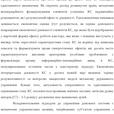
однозначного визначення. Як свідчить досвід розвинутих країн, механізми
коопераційного функціонування елементів успішних КС надзвичайно
різноманітні, як і результуючий ефект їх діяльності. Узагальнюючим чинником
залишається економічна оцінка (тут розуміється, як оцінка довільного
покращення економічної діяльності елементів КС, що може бути відображено
у вартісній формі) ефекту роботи кластеру, яка може і повинна виступати у
вигляді чітко окресленої характеристики стану КС на відміну від намагань
описати та формалізувати прояв синергетичних ефектів, які досить часто
характеризуються якісними критеріями (особливо проблемною є
формалізація прояву інформаційно-інноваційних явищ в КС,
популяризованих останнім часом у кластерному підході). Економічна
інтерпретація діяльності КС у досить повній мірі визначає оцінку
результативності та контролю ланцюгової моделі механізму державного
управління. Більше того, актуальність оперативного та однозначного
оцінювання стану КС посилюється проявами значних часових лагів (на думку
авторів
[17]
– 3-5 років) у досягненні нею визначених цілей.
Фундаментальним підходом до управління довільної системи є
визначення управлінських впливів, ініційованих суб’єктом управління з