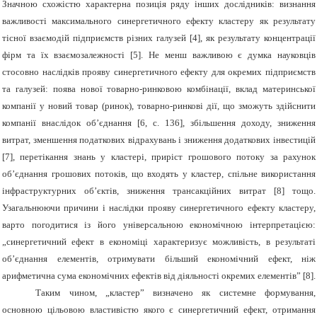
Значною схожістю характерна позиція ряду інших дослідників: визнання
важливості максимального синергетичного ефекту кластеру як результату
тісної взаємодій підприємств різних галузей [4], як результату концентрації
фірм та їх взаємозалежності [5]. Не менш важливою є думка науковців
стосовно наслідків прояву синергетичного ефекту для окремих підприємств
та галузей: поява нової товарно-ринковою комбінації, вклад материнської
компанії у новий товар (ринок), товарно-ринкові дії, що зможуть здійснити
компанії внаслідок об’єднання [6, с. 136], збільшення доходу, зниження
витрат, зменшення податкових відрахувань і зниження додаткових інвестицій
[7], перетікання знань у кластері, приріст грошового потоку за рахунок
об’єднання грошових потоків, що входять у кластер, спільне використання
інфраструктурних об’єктів, зниження трансакційних витрат [8] тощо.
Узагальнюючи причини і наслідки прояву синергетичного ефекту кластеру,
варто погодитися із його універсальною економічною інтерпретацією:
„синергетичний ефект в економіці характеризує можливість, в результаті
об’єднання елементів, отримувати більший економічний ефект, ніж
арифметична сума економічних ефектів від діяльності окремих елементів” [8].
Таким чином, „кластер” визначено як системне формування,
основною цільовою властивістю якого є синергетичний ефект, отримання