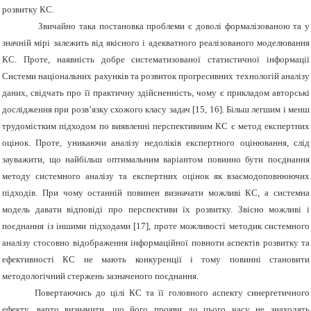
розвитку КС.
Звичайно така постановка проблеми є доволі формалізованою та у
значній мірі залежить від якісного і адекватного реалізованого моделювання
КС. Проте, наявність добре систематизованої статистичної інформації
Системи національних рахунків та розвиток прогресивних технологій аналізу
даних, свідчать про її практичну здійсненність, чому є прикладом авторські
дослідження при розв’язку схожого класу задач [15, 16]. Більш легшим і менш
трудомістким підходом по виявленні перспективним КС є метод експертних
оцінок. Проте, уникаючи аналізу недоліків експертного оцінювання, слід
зауважити, що найбільш оптимальним варіантом повинно бути поєднання
методу системного аналізу та експертних оцінок як взаємодоповнюючих
підходів. При чому останній повинен визначати можливі КС, а системна
модель давати відповіді про перспективи їх розвитку. Звісно можливі і
поєднання із іншими підходами [17], проте можливості методик системного
аналізу стосовно відображення інформаційної повноти аспектів розвитку та
ефективності КС не мають конкуренції і тому повинні становити
методологічний стержень зазначеного поєднання.
Повертаючись до цілі КС та її головного аспекту синергетичного
ефекту, варто визначити, що його прояви до цього часу не знаходять