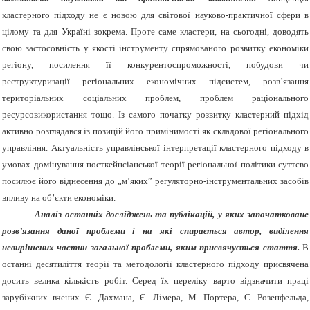
кластерного підходу не є новою для світової науково-практичної сфери в
цілому та для Україні зокрема. Проте саме кластери, на сьогодні, доводять
свою застосовність
у якості
інструменту спрямованого розвитку економіки
регіону, посилення її конкурентоспроможності, побудови чи
реструктуризації регіональних економічних підсистем, розв’язання
територіальних соціальних проблем, проблем раціонального
ресурсовикористання тощо. Із самого початку розвитку кластерний підхід
активно розглядався із позицій його примінимості як складової регіонального
управління. Актуальність управлінської інтерпретації кластерного підходу в
умовах домінування посткейнсіанської теорії регіональної політики суттєво
посилює його віднесення до „м’яких” регуляторно-інструментальних засобів
впливу на об’єкти економіки.
Аналіз останніх досліджень та публікацій, у яких започатковане
розв’язання даної проблеми і на які спирається автор, виділення
невирішених частин загальної проблеми, яким присвячується стаття.
В
останні десятиліття теорії та методології кластерного підходу присвячена
досить велика кількість робіт. Серед їх переліку варто відзначити праці
зарубіжних вчених Є. Дахмана, Є.
Лімера, М. Портера, С. Розенфельда,