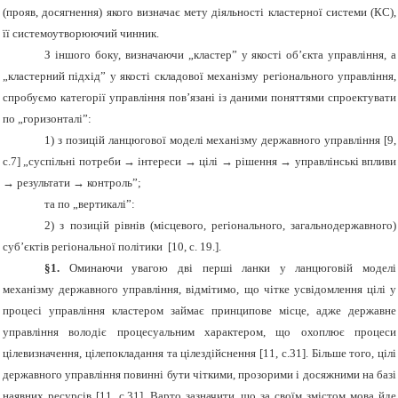
(прояв, досягнення) якого визначає мету діяльності кластерної системи (КС),
її системоутворюючий чинник.
З іншого боку, визначаючи „кластер” у якості об’єкта управління, а
„кластерний підхід” у якості складової механізму регіонального управління,
спробуємо категорії управління пов’язані із даними поняттями спроектувати
по „горизонталі”:
1) з позицій ланцюгової моделі механізму державного управління [9,
с.7] „суспільні потреби → інтереси → цілі → рішення → управлінські впливи
→ результати → контроль”;
та по „вертикалі”:
2) з позицій рівнів (місцевого, регіонального, загальнодержавного)
суб’єктів регіональної політики [10,
c
. 19.].
§1.
Оминаючи увагою дві перші ланки у ланцюговій моделі
механізму державного управління, відмітимо, що чітке усвідомлення цілі у
процесі управління кластером займає принципове місце, адже державне
управління володіє процесуальним характером, що охоплює процеси
цілевизначення, цілепокладання та цілездійснення [11, с.31]. Більше того, цілі
державного управління повинні бути чіткими, прозорими і досяжними на базі
наявних ресурсів [11, с.31]. Варто зазначити, що за своїм змістом мова йде