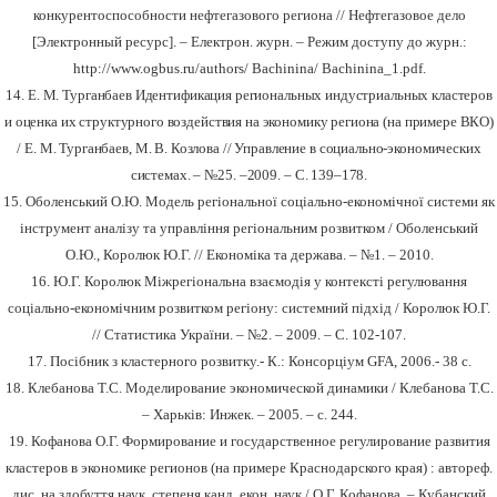
конкурентоспособности нефтегазового региона // Нефтегазовое дело
[Электронный ресурс]. – Електрон. журн. – Режим доступу до журн.:
http://www.ogbus.ru/authors/ Bachinina/ Bachinina_1.pdf.
14.
Е. М. Турганбаев Идентификация региональных индустриальных кластеров
и оценка их структурного воздействия на экономику региона (на примере ВКО)
/ Е.
М.
Турганбаев, М. В. Козлова // Управление в социально-экономических
системах.
–
№25.
–
2009.
–
С. 139–178.
15. Оболенський О.Ю. Модель регіональної соціально-економічної системи як
інструмент аналізу та управління регіональним розвитком / Оболенський
О.Ю., Королюк Ю.Г. // Економіка та держава. – №1. – 2010.
16. Ю.Г. Королюк Міжрегіональна взаємодія у контексті регулювання
соціально-економічним розвитком регіону: системний підхід / Королюк Ю.Г.
// Статистика України. – №2. – 2009. – С. 102-107.
17.
Посібник з кластерного розвитку.- К.: Консорціум
GFA
, 2006.- 38 с.
18. Клебанова Т.С. Моделирование экономической динамики / Клебанова Т.С.
–
Харьків: Инжек. – 2005. – с. 244.
19. Кофанова О.Г. Формирование и государственное регулирование развития
кластеров в экономике регионов (на примере Краснодарского края)
: автореф.
дис. на здобуття наук, степеня канд. екон. наук /
О.Г. Кофанова.
–
Кубанский