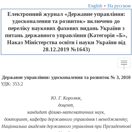
English
•
На русском
Електронний журнал «Державне управління:
удосконалення та розвиток» включено до
переліку наукових фахових видань України з
питань державного управління (Категорія «Б»,
Наказ Міністерства освіти і науки України від
28.12.2019 №1643)
Tog
.
.
.
navi
Державне управління: удосконалення та розвиток № 3, 2010
УДК: 353.2
Ю. Г. Королюк,
доцент,
кандидат фізико-математичних наук,
докторант, кафедра державного управління і менеджменту,
Національна академія державного управління при Президентові