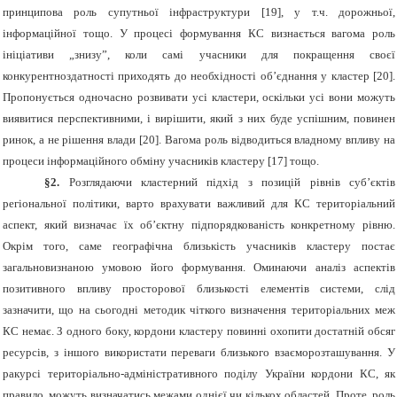
принципова роль супутньої інфраструктури [19], у т.ч. дорожньої,
інформаційної тощо. У процесі формування КС визнається вагома роль
ініціативи „знизу”, коли самі учасники для покращення своєї
конкурентноздатності приходять до необхідності об’єднання у кластер
[20]
.
Пропонується одночасно розвивати усі кластери, оскільки усі вони можуть
виявитися перспективними, і вирішити, який з них буде успішним, повинен
ринок, а не рішення влади
[20]
. Вагома роль відводиться владному впливу на
процеси інформаційного обміну учасників кластеру
[17]
тощо.
§2.
Розглядаючи кластерний підхід з позицій рівнів суб’єктів
регіональної політики, варто врахувати важливий для КС територіальний
аспект, який визначає їх об’єктну підпорядкованість конкретному рівню.
Окрім того, саме географічна близькість учасників кластеру постає
загальновизнаною умовою його формування. Оминаючи аналіз аспектів
позитивного впливу просторової близькості елементів системи, слід
зазначити, що на сьогодні методик чіткого визначення територіальних меж
КС немає. З одного боку, кордони кластеру повинні охопити достатній обсяг
ресурсів, з іншого використати переваги близького взаєморозташування. У
ракурсі територіально-адміністративного поділу України кордони КС, як
правило, можуть визначатись межами однієї чи кількох областей. Проте, роль