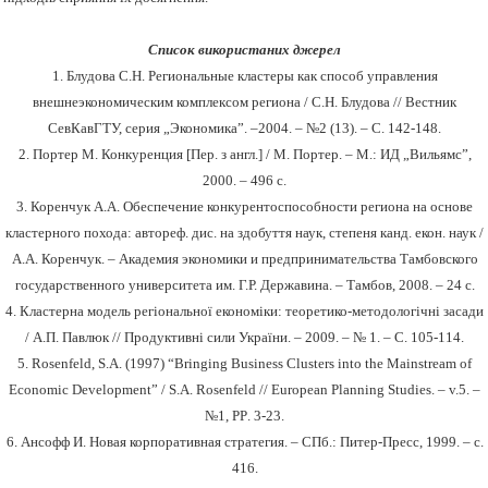
Список використаних джерел
1.
Блудова С.Н. Региональные кластеры как способ управления
внешнеэкономическим комплексом региона / С.Н. Блудова // Вестник
СевКавГТУ, серия
„
Экономика
”
. –2004. – №2 (13). – С. 142-148.
2.
Портер М. Конкуренция
[
Пер. з англ.
]
/
М. Портер. – М.: ИД „Вильямс”,
2000. – 496 с.
3. Коренчук А.А. Обеспечение конкурентоспособности региона на основе
кластерного похода: автореф. дис. на здобуття наук, степеня канд. екон. наук /
А.А. Коренчук
.
– Академия экономики и предпринимательства Тамбовского
государственного университета им. Г.Р. Державина. – Тамбов, 2008. – 24 с.
4. Кластерна модель регіональної економіки: теоретико-методологічні засади
/ А.П. Павлюк // Продуктивні сили України.
–
2009.
–
№ 1.
–
С. 105-114.
5. Rosenfeld, S.A. (1997) “Bringing Business Clusters into the Mainstream of
Economic Development”
/
S.A. Rosenfeld
//
European Planning Studies
. – v.
5
. –
№1,
PP
. 3-23.
6. Ансофф И. Новая корпоративная стратегия.
–
СПб.: Питер-Пресс, 1999.
–
c
.
416.