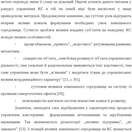
метою переводу зміни її стану на цільовий. Окремі аспекти даного питання у
ракурсі управління КС в тій чи іншій мірі були висвітлені у вище
приведеному матеріалі. Продовжуючи зазначимо, що суттєву роль відіграють
непрямі впливи шляхом формування необхідних умов зовнішнього
середовища. Сутність проблем впливів владних суб’єктів на поведінку КС
володіє низкою особливостей:
-
прояв обмежень „прямого”, „жорсткого” регулювання ринкових
механізмів;
-
складністю об’єкта, „чим більш розвинуті об’єкти управлінської
діяльності, тим сильніше й раціональніше виявляються їхні властивості, тим
саме управління може бути „м’якшим” і зводитися тільки до управлінських
впливів координаційного характеру” [11, с. 81];
-
суттєвим впливом зовнішнього середовища на систему із
проявами синергетичних ефектів
[18]
;
-
неможливістю нав’язати системі невластиві шляхи її розвитку.
Зазначене, знаходить своє відображення у характеристиці процесів
управління кластерними формуваннями вітчизняними та зарубіжними
науковцями. Так визначаються дієкатегорії „активна підтримка”, „не
заважати” [13]. З позицій впливів зовнішнього середовища на КС визнається