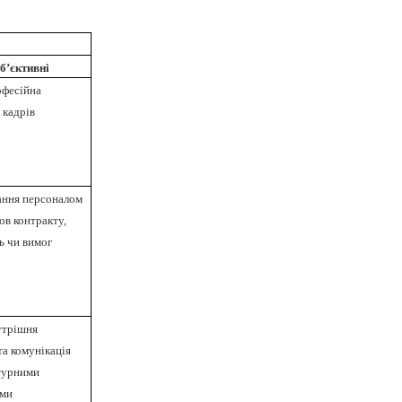
б’єктивні
офесійна
 кадрів
ння персоналом
ов контракту,
ь чи вимог
утрішня
та комунікація
турними
ами