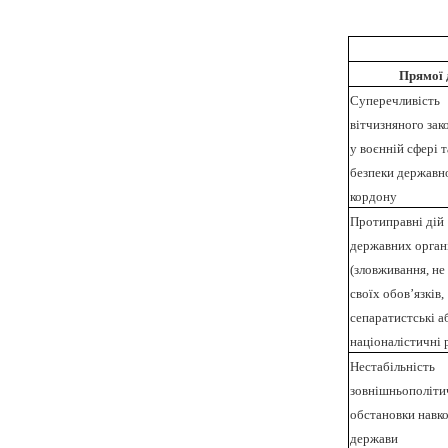
Прямої 
Суперечливість
вітчизняного зак
у воєнній сфері т
безпеки державн
кордону
Протиправні дій
державних орган
(зловживання, не
своїх обов’язків,
сепаратистські 
націоналістичні 
Нестабільність
зовнішньополіти
обстановки навк
держави