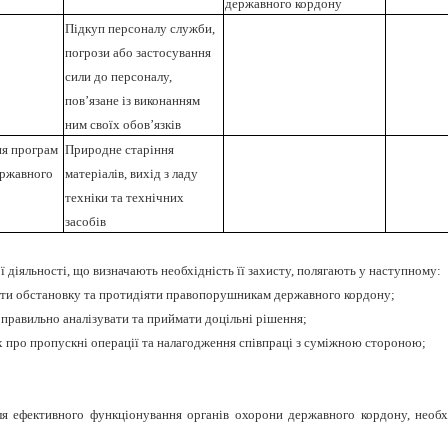
державного кордону
Підкуп персоналу служби,
погрози або застосування
сили до персоналу,
пов’язане із виконанням
ним своїх обов’язків
я програм
Природне старіння
ержавного
матеріалів, вихід з ладу
техніки та технічних
засобів
іяльності, що визначають необхідність її захисту, полягають у наступному:
чати обстановку та протидіяти правопорушникам державного кордону;
 правильно аналізувати та приймати доцільні рішення;
 про пропускні операції та налагодження співпраці з суміжною стороною;
я ефективного функціонування органів охорони державного кордону, необхід