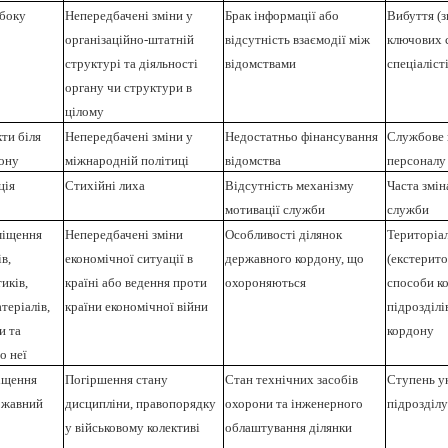
 боку
Непередбачені зміни у
Брак інформації або
Вибуття (з
організаційно-штатній
відсутність взаємодії між
ключових с
структурі та діяльності
відомствами
спеціаліст
органу чи структури в
цілому
кти біля
Непередбачені зміни у
Недостатньо фінансування
Службове 
ону
міжнародній політиці
відомства
персоналу
ція
Стихійні лиха
Відсутність механізму
Часта змін
мотивації служби
служби
міщення
Непередбачені зміни
Особливості ділянок
Територіа
в,
економічної ситуації в
державного кордону, що
(екстерито
иків,
країні або ведення проти
охороняються
способи к
теріалів,
країни економічної війни
підрозділі
и та
кордону
о неї
іщення
Погіршення стану
Стан технічних засобів
Ступень у
ержавний
дисципліни, правопорядку
охорони та інженерного
підрозділ
у військовому колективі
облаштування ділянки