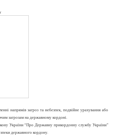
у
енні напрямів загроз та небезпек, подвійне урахування або
ючим загрозам на державному кордоні.
 Закону України “Про Державну прикордонну службу України”
езпеки державного кордону.