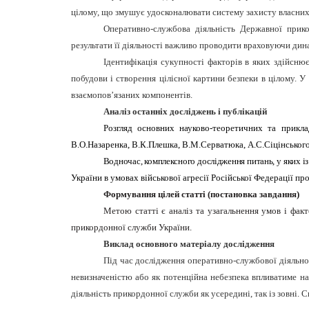
цілому, що змушує удосконалювати систему захисту власних 
Оперативно-службова діяльність Державної прик
результати її діяльності важливо проводити враховуючи дин
Ідентифікація сукупності факторів в яких здійс
побудови і створення цілісної картини безпеки в цілому. У
взаємопов’язаних компонентів.
Аналіз останніх досліджень і публікацій
Розгляд основних науково-теоретичних та прикл
В.О.Назаренка, В.К.Плешка, В.М.Серватюка, А.С.Сіцінського 
Водночас, комплексного дослідження питань, у яких і
України в умовах військової агресії Російської Федерації п
Формування цілей статті (постановка завдання)
Метою статті є аналіз та узагальнення умов і фак
прикордонної служби України.
Виклад основного матеріалу дослідження
Під час дослідження оперативно-службової діяльнос
невизначеністю або як потенційна небезпека впливатиме на
діяльність прикордонної служби як усередині, так із зовні. 