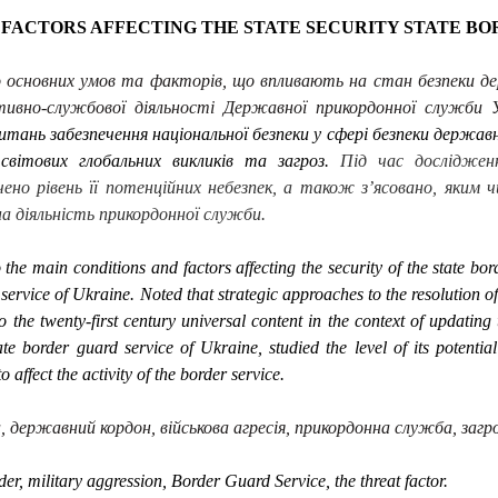
 FACTORS AFFECTING THE STATE SECURITY STATE B
о основних умов та факторів, що впливають на стан безпеки де
тивно-службової діяльності Державної прикордонної служби У
итань забезпечення національної безпеки у сфері безпеки державн
світових глобальних викликів та загроз.
Під час досліджен
ено рівень її потенційних небезпек, а також з’ясовано, яким ч
а діяльність прикордонної служби.
the main conditions and factors affecting the security of the state bord
 service of Ukraine. Noted that strategic approaches to the resolution of
to the twenty-first century universal content in the context of updatin
ate border guard service of Ukraine, studied the level of its potentia
 affect the activity of the border service.
, державний кордон, військова агресія, прикордонна служба, загр
der, military aggression, Border Guard Service, the threat factor.