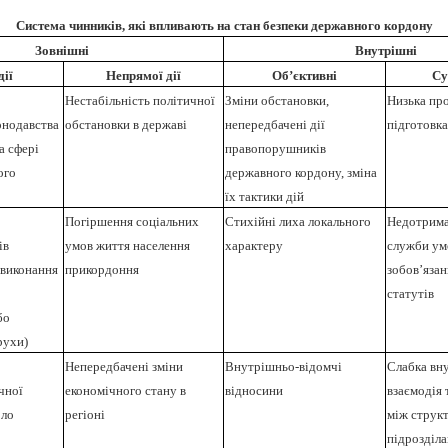
Система чинників, які впливають на стан безпеки державного кордону
Зовнішні
Внутрішні
дії
Непрямої дії
Об’єктивні
Су
Нестабільність політичної
Зміни обстановки,
Низька пр
онодавства
обстановки в державі
непередбачені дії
підготовка
а сфері
правопорушників
ого
державного кордону, зміна
їх тактики дій
Погіршення соціальних
Стихійні лиха локального
Недотрима
ів
умов життя населення
характеру
служби ум
 виконання
прикордоння
зобов’язан
статутів
або
рухи)
Непередбачені зміни
Внутрішньо-відомчі
Слабка вн
чної
економічного стану в
відносини
взаємодія 
оло
регіоні
між струк
підрозділ