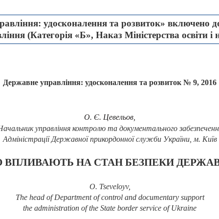
авління: удосконалення та розвиток» включено до
іння (Категорія «Б», Наказ Міністерства освіти і 
Державне управління: удосконалення та розвиток № 9, 2016
О. Є. Цевельов,
Начальник управління контролю та документального забезпеченн
Адміністрації Державної прикордонної служби України, м. Київ
О ВПЛИВАЮТЬ НА СТАН БЕЗПЕКИ ДЕРЖАВ
O. Tseveloyv,
The head of Department of control and documentary support
the administration of the State border service of Ukraine