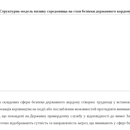
Структурна модель впливу середовища на стан безпеки державного кордон
ів складових сфери безпеки державного кордону створює труднощі у встановл
реакція керівництва на події або послаблення можливостей протидіяти виника
нь, що покладені на Державну прикордонну службу у відповідності до вимог
 точно відображають сутність та направленість загроз, що виникають у сфері б