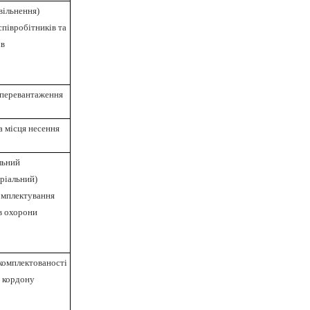
вільнення)
півробітників та
ів
перевантаження
а місця несення
льний
ріальний)
омплектування
в охорони
комплектованості
у кордону