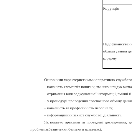
Корупція
Недофінансуванн
облаштування д
кордону
Основними характеристиками оперативно-службової д
– наявність елементів новизни, вмінню швидко вив
– отримання випереджувальної інформації, вмінні її
– у процедурі проведення своєчасного обміну даних
– навченість та професійність персоналу;
– інформаційний захист службової діяльності.
Як показує практика та проведені дослідження, дл
проблем забезпечення безпеки в комплексі.