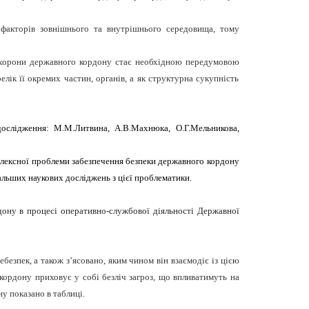
 факторів зовнішнього та внутрішнього середовища, тому
 охорони державного кордону стає необхідною передумовою
елік її окремих частин, органів, а як структурна сукупність
дослідження: М.М.Литвина, А.В.Махнюка, О.Г.Мельникова,
плексної проблеми забезпечення безпеки державного кордону
альших наукових досліджень з цієї проблематики.
дону в процесі оперативно-службової діяльності Державної
езпек, а також з’ясовано, яким чином він взаємодіє із цією
кордону приховує у собі безліч загроз, що впливатимуть на
ну показано в таблиці.