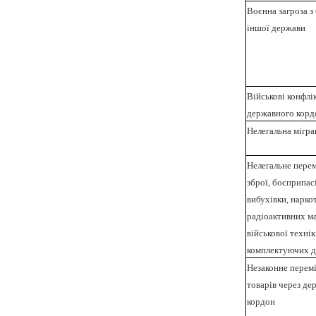
Воєнна загроза з
іншої держави
Військові конфлі
державного корд
Нелегальна мігра
Нелегальне пере
зброї, боєприпасі
вибухівки, наркот
радіоактивних ма
військової технік
комплектуючих д
Незаконне перем
товарів через д
кордон