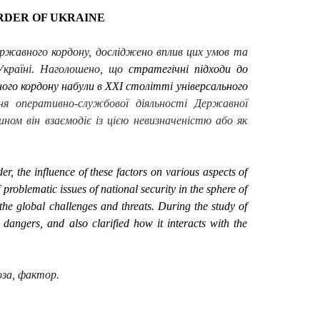
ORDER
OF UKRAINE
ржавного кордону, досліджено вплив цих умов та
країні.
Наголошено, що
стратегічні підходи до
ого кордону набули в ХХІ столітті універсального
ня оперативно-службової діяльності Державної
ином він взаємодіє із цією невизначеністю або як
er, the influence of these factors on various aspects of
 problematic issues of national security in the sphere of
g the global challenges and threats. During the study of
l dangers, and also clarified how it interacts with the
оза, фактор.