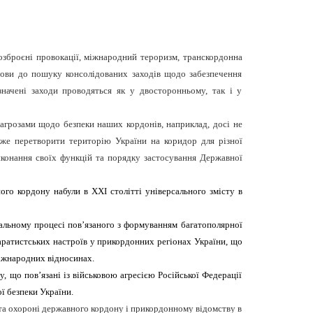
неозброєні провокації, міжнародний тероризм, транскордонна
анови до пошуку консолідованих заходів щодо забезпечення
значені заходи проводяться як у двосторонньому, так і у
загрозами щодо безпеки наших кордонів, наприклад, досі не
оже перетворити територію України на коридор для різної
иконання своїх функцій та порядку застосування Державної
го кордону набули в ХХІ столітті універсального змісту в
гальному процесі пов’язаного з формуванням багатополярної
аратистських настроїв у прикордонних регіонах України, що
міжнародних відносинах.
, що пов’язані із військовою агресією Російської Федерації
ї безпеки України.
 та охороні державного кордону і прикордонному відомству в