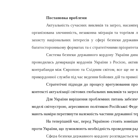
Постановка проблеми
Актуальність сучасних викликів та загроз, насампе
організована злочинність, незаконна міграція та торгівл
захисту національних інтересів у сфері безпеки державн
багатосторонньому форматах та є стратегічними пріоритета
Система безпеки державного кордону України динам
проводилась демаркація кордонів України з Росією, акти
контрабанди між Європою та Східним світом, все ще не в
прикордонної служби під час ведення бойових дій та прямої 
Стратегічні підходи до процесу врегулювання проб
контексті актуалізації світових глобальних викликів та загроз
Для України вирішення проблемних питань забезпеч
моделі світоустрою, агресивною політикою Російської Феде
мають наміри переглянути належність частини державної те
На теперішній час, перед Україною стоять зовнішні
проти України, що зумовлюють необхідність проведення рад
Сфера безпеки державного кордону розглядається че