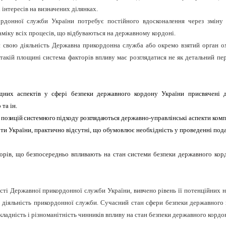
інтересів на визначених ділянках.
ордонної служби України потребує постійного вдосконалення через зміну
аміку всіх процесів, що відбуваються на державному кордоні.
нює свою діяльність Державна прикордонна служба або окремо взятий орган
 такій площині система факторів впливу має розглядатися не як детальний пер
адних аспектів у сфері безпеки державного кордону України присвячені 
та ін.
з позицій системного підходу розглядаються
державно-управлінські аспекти ком
роти України, практично відсутні, що обумовлює необхідність у проведенні под
торів, що безпосередньо впливають на стан системи безпеки державного кор
ті Державної прикордонної служби України, вивчено рівень її потенційних неб
 діяльність прикордонної служби. Сучасний стан сфери безпеки державного 
Складність і різноманітність чинників впливу на стан безпеки державного кордо