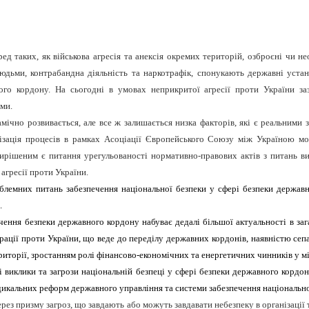
ред таких, як військова агресія та анексія окремих територій, озброєні чи 
я людьми, контрабандна діяльність та наркотрафік, спонукають державні уст
ого кордону. На сьогодні в умовах неприкритої агресії проти України за
ми.
ічно розвивається, але все ж залишається низка факторів, які є реальними 
візація процесів в рамках Асоціації Європейського Союзу між Україною м
ирішеним є питання урегульованості нормативно-правових актів з питань в
агресії проти України.
лемних питань забезпечення національної безпеки у сфері безпеки державно
.
ення безпеки державного кордону набуває дедалі більшої актуальності в за
рації проти України, що веде до переділу державних кордонів, наявністю сеп
риторії, зростанням ролі фінансово-економічних та енергетичних чинників у 
 виклики та загрози національній безпеці у сфері безпеки державного кордону
икальних реформ державного управління та системи забезпечення національно
рез призму загроз, що завдають або можуть завдавати небезпеку в організації