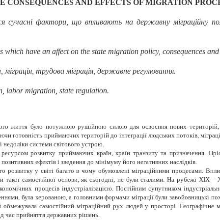
E CONSEQUENCES AND EFFECTS OF MIGRATION PROCE
ся
сучасні фактори, що впливають на державну міграційну пол
s which have an affect on the state migration policy, consequences and 
, міграція, трудова міграція, державне регулювання.
n, labor migration, state regulation.
ого життя було потужною рушійною силою для освоєння нових територій, ас
ючи готовність приймаючих територій до інтеграції людських потоків, міграці
і недоліки системи світового устрою.
ресурсом розвитку приймаючих країн, країн транзиту та призначення. Пріо
позитивних ефектів і зведення до мінімуму його негативних наслідків.
о розвитку у світі багато в чому обумовлені міграційними процесами. Впли
и такої самостійної основи, як сьогодні, не були сталими. На рубежі XIX – 
кономічних процесів індустріалізацією. Постійним супутником індустріально
ннями, була керованою, а головними формами міграції були завойовницькі пох
й обмежувала самостійний міграційний рух людей у просторі. Географічне 
ід час прийняття державних рішень.