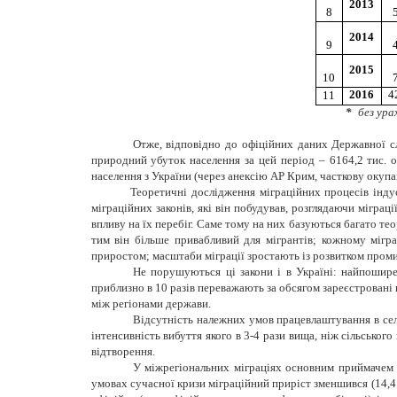
2013
8
2014
9
2015
10
2016
4
11
*
_
без ура
Отже, відповідно до офіційних даних Державної с
природний убуток населення за цей період – 6164,2 тис. ос
населення з України (через анексію АР Крим, часткову окупац
Теоретичні дослідження міграційних процесів інду
міграційних законів, які він побудував, розглядаючи міграц
впливу на їх перебіг. Саме тому на них базуються багато тео
тим він більше привабливий для мігрантів; кожному мігр
приростом; масштаби міграції зростають із розвитком промис
Не порушуються ці закони і в Україні: найпошир
приблизно в 10 разів переважають за обсягом зареєстровані в
між регіонами держави.
Відсутність належних умов працевлаштування в селі
інтенсивність вибуття якого в 3-4 рази вища, ніж сільськог
відтворення.
У міжрегіональних міграціях основним приймачем є 
умовах сучасної кризи міграційний приріст зменшився (14,4 т