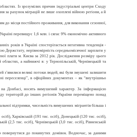
 областях. Із зрозумілих причин індустріальні центри Сходу
ня за рахунок міграцій не лише охоплені війною регіони, а й
ям до місця постійного проживання, для виконання сезонної,
країні перевищує 1,6 млн. і сягає 9% економічно активного
анніх років в Україні спостерігається негативна тенденція -
ою Держстату, нерівномірність середньомісячної зарплати у
тної плати м. Києва за 2012 рік. Дослідження розміру
цього
й областях, а найнижчі в: у Тернопільській, Чернівецькій та
й з’явилися великі потоки людей, які були змушені залишити
ні переселенці”, в офіційних документах – як “внутрішньо
 на Донбасі, носять вимушений характер. За інформацією
ду територій до інших регіонів України переміщено понад
льної підтримки, чисельність вимушених мігрантів більша і
б), Харківській (191 тис. осіб), Донецькій (120 тис. осіб),
ій (2,5 тис. осіб), Чернівецькій (3,0 тис. осіб), Рівненській
 повернутися до покинутих домівок. Водночас, за даними