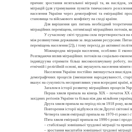
причин: зростання нелегальної міграції та, як наслідок, 
міграцій (для утримування пунктів тимчасового розселення
населення України через демографічні та еміграційні проц
становища та військового конфлікту на сході країни.
Для вирішення цих питань необхідний теоретичний
міграційних переміщень, оптимізації міграційних потоків, к
У сучасному світі трудова сила перетворюється на
між розвинутими державами за людськими ресурсами. Питанн
переміщень населення [2]), і тому перехід до активної політи
Міжнародна міграція населення, особливо її еконо
Розглядаючи вплив міграційних потоків на соціально-економ
індивідуума отримати більш високооплачувану роботу, по
етнічній і релігійній основі, які змушують населення міняти
Населення України постійно зменшується внаслідок д
демографічних процесів (зменшення народжуваності, старі
вказує на сукупність несприятливих умов всередині країні, 
Загалом в історії розвитку міграційних процесів Ук
Перша хвиля припала на кінець ХІХ – початок ХХ с
західних регіонів України та більш ніж два мільйони українц
Друга хвиля припала на період після 1918 року, коли 
Повторення історії відбулося після Другої світової в
Четверта хвиля еміграції припала на 1970-ті роки і с
П'ята хвиля еміграції припала на 1990-і роки і прод
–
стабілізації зовнішньої трудової міграції та припи
– зростання масштабів зовнішньої трудової міграції