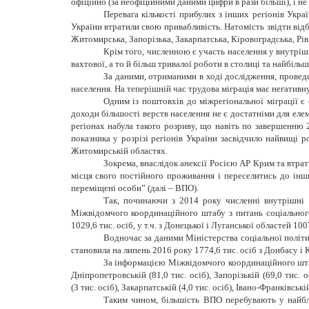
офіційно (за неофіційними даними цифри в рази більші), і н
Перевага кількості прибулих з інших регіонів Укра
України втратили свою привабливість. Натомість звідти відб
Житомирська, Запорізька, Закарпатська, Кіровоградська, Рів
Крім того, численною є участь населення у внутріш
вахтової, а то й більш тривалої роботи в столиці та найбіль
За даними, отриманими в ході дослідження, провед
населення. На теперішній час трудова міграція має негатив
Одним із поштовхів до міжрегіональної міграції є 
доходи більшості верств населення не є достатніми для ел
регіонах набула такого розриву, що навіть по завершенню 
показника у розрізі регіонів України засвідчило найвищі р
Житомирській областях.
Зокрема, внаслідок анексії Росією АР Крим та втра
місця свого постійного проживання і переселитись до інши
переміщені особи” (далі – ВПО).
Так, починаючи з 2014 року численні внутрішні 
Міжвідомчого координаційного штабу з питань соціальног
1029,6 тис. осіб, у т.ч. з Донецької і Луганської областей 100
Водночас за даними Міністерства соціальної політ
становила на липень 2016 року 1774,6 тис. осіб з Донбасу і 
За інформацією Міжвідомчого координаційного штабу
Дніпропетровській (81,0 тис. осіб), Запорізькій (69,0 тис. о
(3 тис. осіб), Закарпатській (4,0 тис. осіб), Івано-Франківські
Таким чином, більшість ВПО перебувають у найбл