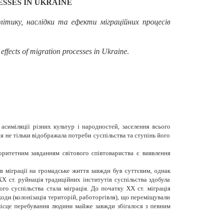
SSES IN UKRAINE
ітику,
наслідки та ефекти міграційних процесів
effects of migration processes in Ukraine.
иміляції різних культур і народностей, заселення всього
я не тільки відображала потреби суспільства та ступінь його
ритетним завданням світового співтовариства є виявлення
в міграції на громадське життя завжди був суттєвим, однак
XX ст. руйнація традиційних інститутів суспільства здобула
го суспільства стала міграція. До початку XX ст. міграція
оди (колонізація територій, работоргівля), що переміщували
місце перебування людини майже завжди збігалося з певним