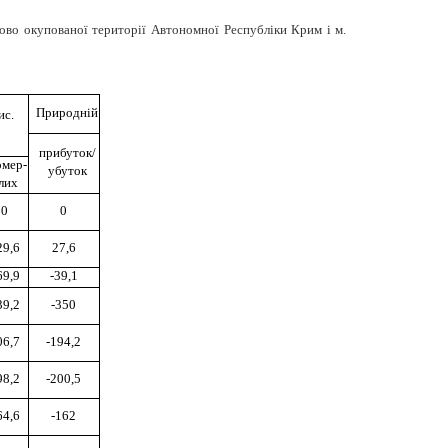
сово окупованої території Автономної Республіки Крим і м.
Природній
ис.
прибуток/
омер-
убуток
лих
0
0
29,6
27,6
69,9
-39,1
39,2
-350
06,7
-194,2
98,2
-200,5
64,6
-162