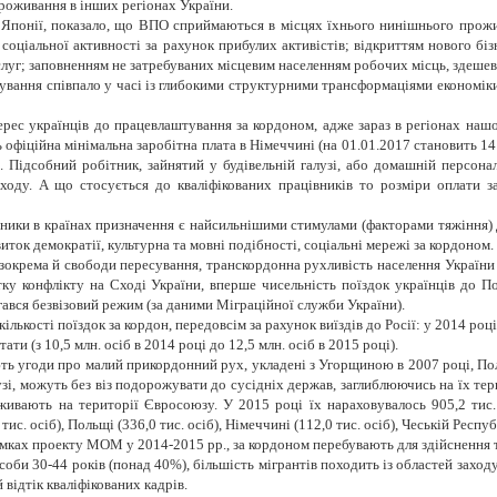
проживання в інших регіонах України.
понії, показало, що ВПО сприймаються в місцях їхнього нинішнього прожив
 соціальної активності за рахунок прибулих активістів; відкриттям нового б
слуг; заповненням не затребуваних місцевим населенням робочих місць, здешев
сування співпало у часі із глибокими структурними трансформаціями економік
нтерес українців до працевлаштування за кордоном, адже зараз в регіонах на
ь офіційна мінімальна заробітна плата в Німеччині (на 01.01.2017 становить 14
Підсобний робітник, зайнятий у будівельній галузі, або домашній персонал
оду. А що стосується до кваліфікованих працівників то розміри оплати 
зники в країнах призначення є найсильнішими стимулами (факторами тяжіння) д
иток демократії, культурна та мовні подібності, соціальні мережі за кордоном.
окрема й свободи пересування, транскордонна рухливість населення України 
ку конфлікту на Сході України, вперше чисельність поїздок українців до Пол
гався безвізовий режим (за даними Міграційної служби України).
ількості поїздок за кордон, передовсім за рахунок виїздів до Росії: у 2014 роц
ти (з 10,5 млн. осіб в 2014 році до 12,5 млн. осіб в 2015 році).
ть угоди про малий прикордонний рух, укладені з Угорщиною в 2007 році, По
і, можуть без віз подорожувати до сусідніх держав, заглиблюючись на їх тери
оживають на території Євросоюзу. У 2015 році їх нараховувалось 905,2 тис.
. осіб), Польщі (336,0 тис. осіб), Німеччині (112,0 тис. осіб), Чеській Республіці
мках проекту МОМ у 2014-2015 рр., за кордоном перебувають для здійснення тр
оби 30-44 років (понад 40%), більшість мігрантів походить із областей заход
 відтік кваліфікованих кадрів.