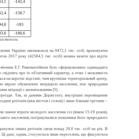
63,1
-142,4
62,4
-158,7
94,8
-183
83,6
-186,6
евастополь.
селення України зменшилося на 9472,1
тис. осіб,
враховуючи
аток 2017 року (42584,5 тис. осіб) можна казати про відтік
им вченим Е.Г. Равенштейном було сформульовано одинадцять
о свідчить про їх об'єктивний характер, а отже і можливість
ться на короткі відстані; чим крупніше територіальний центр,
шою мірою обумовлене міграцією населення, ніж природним
ни міграції є визначальними [5].
еїзди. Так, за даними Держстату, внутрішні переміщення
едині регіонів (між містом і селом) і лише близько третини –
 значні втрати молодого населення сіл (віком 15-19 років),
льського населення, погіршувалися показники його природного
ахунок інших регіонів сягав понад 20,0 тис. осіб на рік. В
і. Ці дані, однак, стосуються лише переселень, що фіксуються