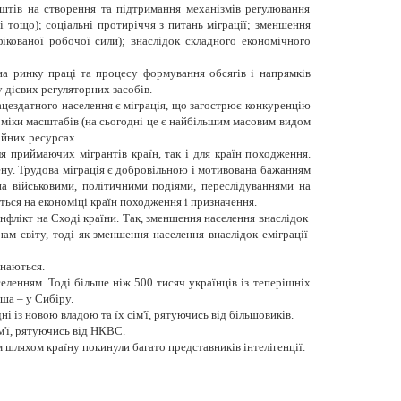
коштів на створення та підтримання механізмів регулювання
і тощо); соціальні протиріччя з питань міграції; зменшення
фікованої робочої сили); внаслідок складного економічного
на ринку праці та процесу формування обсягів і напрямків
 дієвих регуляторних засобів.
цездатного населення є міграція, що загострює конкуренцію
оміки масштабів (на сьогодні це є найбільшим масовим видом
ційних ресурсах.
я приймаючих мігрантів країн, так і для країн походження.
шену. Трудова міграція є добровільною і мотивована бажанням
а військовими, політичними подіями, переслідуваннями на
ється на економіці країн походження і призначення.
нфлікт на Сході країни. Так, зменшення населення внаслідок
м світу, тоді як зменшення населення внаслідок еміграції
инаються.
еленням. Тоді більше ніж 500 тисяч українців із теперішніх
ша – у Сибіру.
ні із новою владою та їх сім'ї, рятуючись від більшовиків.
ім'ї, рятуючись від НКВС.
им шляхом країну покинули багато представників інтелігенції.