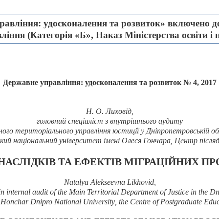
авління: удосконалення та розвиток» включено до
іння (Категорія «Б», Наказ Міністерства освіти і 
Державне управління: удосконалення та розвиток № 4, 2017
Н.
О. Лиховід,
головний спеціаліст з внутрішнього аудиту
ного територіального управління юстиції у Дніпропетровській об
кий національний університет імені Олеся Гончара, Центр після
АСЛІДКІВ ТА ЕФЕКТІВ МІГРАЦІЙНИХ ПР
Natalya Alekseevna Likhovid,
in internal audit of the Main Territorial Department of Justice in the D
 Honchar Dnipro National University
, the Centre of Postgraduate Edu