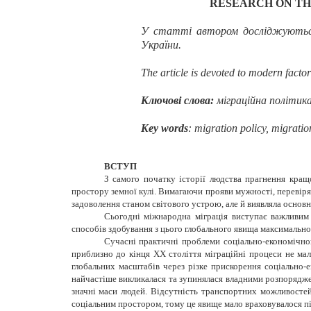
RESEARCH ON TH
У статті автором досліджують
України.
The article is devoted to modern factor
Ключові слова:
міграційна політика
Key words
: migration policy, migratio
ВСТУП
З самого початку історії людства прагнення кращ
простору земної кулі. Вимагаючи прояви мужності, перевіря
задоволення станом світового устрою, але й виявляла основн
Сьогодні міжнародна міграція виступає важливим 
способів здобування з цього глобального явища максимально 
Сучасні практичні проблеми соціально-економічног
приблизно до кінця XX століття міграційні процеси не мал
глобальних масштабів через різке прискорення соціально-е
найчастіше викликалася та зупинялася владними розпорядже
значні маси людей. Відсутність транспортних можливосте
соціальним простором, тому це явище мало враховувалося п