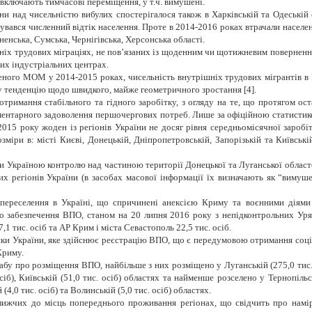
е включають тимчасові переміщення, у т.ч. вимушені.
їни над чисельністю вибулих спостерігалося також в Харківській та Одеській
увався численний відтік населення. Проте в 2014-2016 роках втрачали населен
ненська, Сумська, Чернігівська, Херсонська області.
ніх трудових міграціях, не пов’язаних із щоденним чи щотижневим поверненн
ших індустріальних центрах.
еного МОМ у 2014-2015 роках, чисельність внутрішніх трудових мігрантів в У
ну тенденцію щодо швидкого, майже геометричного зростання [4].
отримання стабільного та гідного заробітку, з огляду на те, що протягом ост
ементарного задоволення першочергових потреб.
Лише за офіційною статистик
2015 року жоден із регіонів України не досяг рівня середньомісячної заробі
озміри в:
місті Києві, Донецькій, Дніпропетровській, Запорізькій та Київські
ти Україною контролю над частиною території Донецької та Луганської областе
х регіонів України (в
засобах масової інформації їх визначають як “вимуше
переселення в Україні, що спричинені анексією Криму та воєнними діями
о забезпечення ВПО, станом на 20 липня 2016 року з непідконтрольних Уря
7,1 тис. осіб та АР Крим і міста Севастополь 22,5 тис. осіб.
ики України, яке здійснює реєстрацію ВПО, що є передумовою отримання соціа
Криму.
 про розміщення ВПО, найбільше з них розміщено у Луганській (275,0 тис. осі
сіб), Київській (51,0 тис. осіб) областях та найменше розселено у Тернопільськ
й (4,0 тис. осіб) та Волинській (5,0 тис. осіб) областях.
ижчих до місць попереднього проживання регіонах, що свідчить про намір