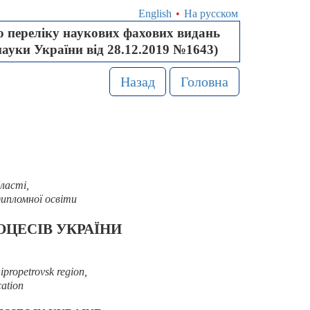
English
•
На русском
 переліку наукових фахових видань
науки України від 28.12.2019 №1643)
Назад
Головна
ласті,
дипломної освіти
ОЦЕСІВ УКРАЇНИ
nipropetrovsk region,
cation