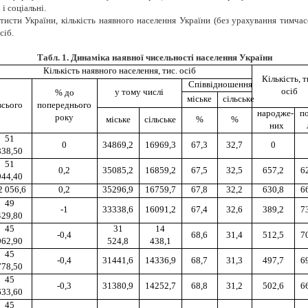
 і соціальні.
исти України, кількість наявного населення України (без урахування тимча
сіб.
Табл. 1. Динаміка наявної чисельності населення України
Кількість наявного населення, тис. осіб
Кількість, т
Співвідношення
осіб
у тому числі
% до
міське
сільське
всього
попереднього
народже-
п
року
міське
сільське
%
%
них
51
0
34869,2
16969,3
67,3
32,7
0
838,50
51
0,2
35085,2
16859,2
67,5
32,5
657,2
6
944,40
2 056,6
0,2
35296,9
16759,7
67,8
32,2
630,8
6
49
-1
33338,6
16091,2
67,4
32,6
389,2
7
429,80
45
31
14
-0,4
68,6
31,4
512,5
7
962,90
524,8
438,1
45
-0,4
31441,6
14336,9
68,7
31,3
497,7
6
778,50
45
-0,3
31380,9
14252,7
68,8
31,2
502,6
6
633,60
45