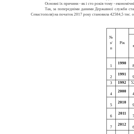
Основні їх причини - як і сто років тому - економічні
Т
ак, за попередніми даними Державної служби стат
Севастополя) на початок 2017 року становила 42584,5 тис. о
№
з/
Рік
п
1990
1
1991
2
1992
5
3
2000
4
2010
5
2011
6
2012
7