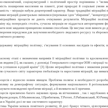
но-економічний, соціокультурний і політичний простір порівнянна з “вели
ність поширення населення на планеті, різні природні й соціальні умови 
мованість – міграція набула доцентровий характер. Якщо традиційні міграційні 
ямки міграцій діаметрально змінилися (переважає ідея “збирання”, “концентрув
граційних процесів не дають очікуваних результатів. Міграційні політик
дміну від попередніх століть, сучасна міграція не піддається авторитарним 
вати нові завдання принципово новими способами. Це висуває нові вимоги до д
ворення передумов для залучення необхідного людського ресурсу та збереженн
омічного розвитку.
ержавну міграційну політику; з’ясування її основних наслідків та ефектів;
асному етапі є визначення напрямів її міграційної політики та вдосконале
ав людини [1], як сказано, у доповіді Генерального секретаря ООН з міграції т
и успішною в рідній країні” [3]. Ціллю міграційної політики є зниження риз
ля сучасного світу характерна глобалізація та наростання міграцій, що вимаг
цесів є відносно новим явищем. Проблема полягає в необхідності розробки 
впливу на демографічну ситуацію, формування національного й регіональни
ішувати повсякденні проблеми міграції, а й впливати на її причини.
есів присвячено багато наукових праць як вітчизняних , так і зарубіжних 
еревєдєнцев, О.Малиновська, І.Прибиткова, Т.Регент, Л.Рибаковський, Ю.Римар
и в Україні досі не має системного характеру.
тика України зазнала помітного розвитку, їй досі бракує чіткого, цілеспрям