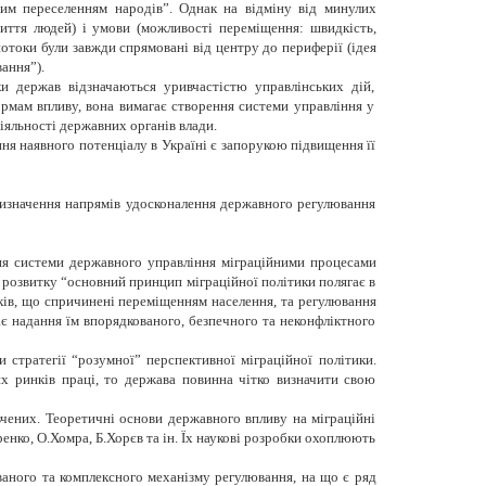
ким переселенням народів”. Однак на відміну від минулих
життя людей) і умови (можливості переміщення: швидкість,
потоки були завжди спрямовані від центру до периферії (ідея
ання”).
и держав відзначаються уривчастістю управлінських дій,
формам впливу, вона вимагає створення системи управління у
іяльності державних органів влади.
я наявного потенціалу в Україні є запорукою підвищення її
 визначення напрямів удосконалення державного регулювання
ння системи державного управління міграційними процесами
а розвитку “основний принцип міграційної політики полягає в
иків, що спричинені переміщенням населення, та регулювання
ає надання їм впорядкованого, безпечного та неконфліктного
стратегії “розумної” перспективної міграційної політики.
х ринків праці, то держава повинна чітко визначити свою
вчених. Теоретичні основи державного впливу на міграційні
енко, О.Хомра, Б.Хорєв та ін. Їх наукові розробки охоплюють
ованого та комплексного механізму регулювання, на що є ряд