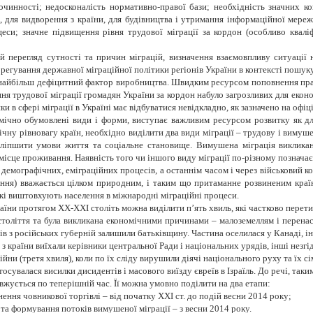
злочинності; недосконалість нормативно-правої бази; необхідність значних 
, для видворення з країни, для будівництва і утримання інформаційної мереж
еси; значне підвищення рівня трудової міграції за кордон (особливо квалі
 перегляд сутності та причин міграцій, визначення взаємовпливу ситуації 
орегування державної міграційної політики регіонів України в контексті пошуку
 найбільш дефіцитний фактор виробництва. Швидким ресурсом поповнення пра
я трудової міграції громадян України за кордон набуло загрозливих для екон
ки в сфері міграції в Україні має відбуватися невідкладно, як зазначено на офі
мічно обумовлені види і форми, виступає важливим ресурсом розвитку як дл
ічну рівновагу країн, необхідно виділити два види міграції – трудову і виму
ліпшити умови життя та соціальне становище. Вимушена міграція викликан
 місце проживання. Наявність того чи іншого виду міграції по-різному познача
емографічних, еміграційних процесів, а останнім часом і через військовий ко
ння) вважається цілком природним, і таким що притаманне розвиненим країна
які виштовхують населення в міжнародні міграційні процеси.
раїни протягом ХХ-ХХІ століть можна виділити п’ять хвиль, які частково перет
толіття та була викликана економічними причинами –
малоземеллям і перенас
ів з російських губерній залишили батьківщину. Частина оселилася у Канаді, ін
з країни виїхали керівники центральної Ради і національних урядів, інші незгід
ійни (третя хвиля), коли по їх сліду вирушили діячі національного руху та їх с
тосувалася висилки дисидентів і масового виїзду євреїв в Ізраїль. До речі, так
овжується по теперішній час. Її можна умовно поділити на два етапи:
нення човникової торгівлі – від початку ХХІ ст. до подій весни 2014 року;
 та формування потоків вимушеної міграції – з весни 2014 року.