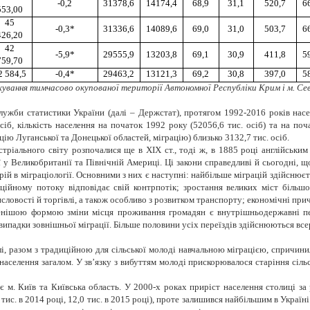
-0,2
31378,6
14174,4
68,9
31,1
520,7
6
553,00
45
-0,3*
31336,6
14089,6
69,0
31,0
503,7
6
426,20
42
-5,9*
29555,9
13203,8
69,1
30,9
411,8
5
759,70
2 584,5
-0,4*
29463,2
13121,3
69,2
30,8
397,0
5
хування тимчасово окупованої території Автономної Республіки Крим
і м. С
лужби статистики України (далі – Держстат), протягом 1992-2016 років на
іб, кількість населення на початок 1992 року (52056,6 тис. осіб) та на поч
ію Луганської та Донецької областей, міграцію) близько 3132,7 тис. осіб.
стріального світу розпочалися ще в ХIХ ст., тоді ж, в 1885 році англійськ
ії у Великобританії та Північній Америці. Ці закони справедливі й сьогодні, щ
рій в міграціології. Основними з них є наступні: найбільше міграцій здійснює
аційному потоку відповідає свій контрпотік; зростання великих міст біль
ловості й торгівлі, а також особливо з розвитком транспорту; економічні причи
енішою формою зміни місця проживання громадян є внутрішньодержавні пер
ипадки зовнішньої міграції. Більше половини усіх переїздів здійснюються всер
, разом з традиційною для сільської молоді навчальною міграцією, спричинили
о населення загалом. У зв’язку з вибуттям молоді прискорювалося старіння сі
м. Київ та Київська область. У 2000-х роках приріст населення столиці за р
ис. в 2014 році, 12,0 тис. в 2015 році), проте залишився найбільшим в Україн