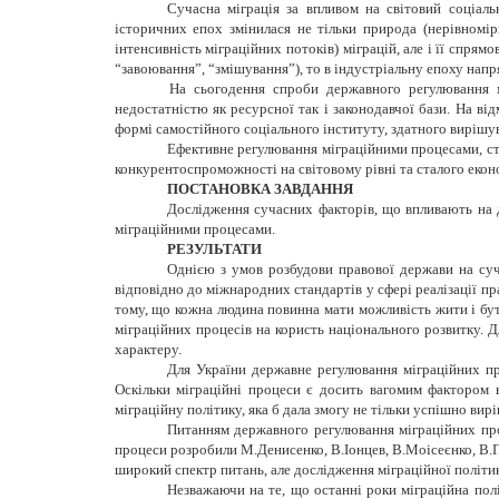
Сучасна міграція за впливом на світовий соціаль
історичних епох змінилася не тільки природа (нерівномір
інтенсивність міграційних потоків) міграцій, але і її спря
“завоювання”, “змішування”), то в індустріальну епоху напр
На сьогодення спроби державного регулювання мі
недостатністю як ресурсної так і законодавчої бази. На ві
формі самостійного соціального інституту, здатного вирішу
Ефективне регулювання міграційними процесами, ст
конкурентоспроможності на світовому рівні та сталого екон
ПОСТАНОВКА ЗАВДАННЯ
Дослідження сучасних факторів, що впливають на д
міграційними процесами.
РЕЗУЛЬТАТИ
Однією з умов розбудови правової держави на суч
відповідно до міжнародних стандартів у сфері реалізації пр
тому, що кожна людина повинна мати можливість жити і бут
міграційних процесів на користь національного розвитку. Д
характеру.
Для України державне регулювання міграційних про
Оскільки міграційні процеси є досить вагомим фактором 
міграційну політику, яка б дала змогу не тільки успішно вир
Питанням державного регулювання міграційних проц
процеси розробили М.Денисенко, В.Іонцев, В.Моісеєнко, В.П
широкий спектр питань, але дослідження міграційної політик
Незважаючи на те, що останні роки міграційна полі