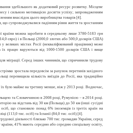
ання здебільшого як додатковий ресурс розвитку. Місцеве
ізнесу і сильною мотивацією досягти успіху; запровадженням
ленням внаслідок цього виробництва товарів [4].
и, що супроводжувалися падінням рівня життя та зростанням
шої країни можна заробити в середньому лише 3780-5183 грн
14,0 євро) і в Польщі (2000,0 злотих або 500,0 доларів США)
 у великих містах Росії (некваліфікований працівник) може
за їх працю варуються від 1000-1500 доларів США і вище
ля міграції.
Серед інших чинників, що спричинили трудову
стрімко зростала передовсім за рахунок перетинів західного
ьщі перевищила кількість виїздів до Росії, яка традиційно
і їх було майже на третину менше, ніж у 2013 році. Водночас,
льщею та Словаччиною в 2008 році, Румунією – в 2014 році.
торію на відстань від 30 км (Польща) до 50 км (інші сусідні
 осіб, що становило понад 6% іноземців із третіх країн на
 (113,0 тис. осіб) та Іспанії (84,0 тис. осіб) [4].
удової діяльності близько 700 тис. громадян України, серед
у країни, 41% мають середню або середню спеціальну освіту,