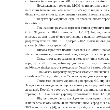
соціологів, близько третини ВПО орієнтується на постійне 
Дослідження, проведене МОМ за підтримки уряду Я
населення бачить нові можливості у зв’язку з: підвищенням
більш високих вимог до асортименту та якості товарів та по
Набуття громадянами України права на вільне пере
безробіття.
Так, падіння реальної вартості гривні зумовило і
(139-191 доларів США станом на 01.01.2017). Тоді як, навіт
виглядає досить привабливо порівняно з нашими доходами. 
розраховувати на 500- 700 доларів США щомісячного дох
(за неофіційними джерелами).
Висока заробітна платня і загальні економічні пока
міграцію, можна відзначити такі: вищі стандарти життя, розв
Отже, після запровадження демократичних свобод, з
кордону. У 2013 році, тобто ще до анексії Криму та почат
найбільше відвідувалася громадянами України і з якою збері
З початком конфлікту відбулося загальне зменшення к
кількість виїздів українців до Євросоюзу продовжувала зроста
Також мобільності українців у напрямку ЄС сприяю
Завдяки ним громадяни, які проживають у прикордонній смуз
держави). Постійно зростає чисельність українців, які пр
території ЄС. Найбільше українців проживали в Італії (238,0 тис
Відповідно до даних дослідження, проведеного в ра
яких переважають чоловіки, найчисленнішими серед них є ос
36% – вищу освіту [4], що в свою чергу свідчить про значний