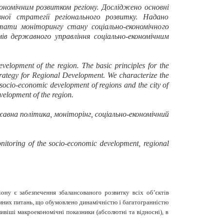
ономічним розвитком регіону. Досліджено основні
ної стратегії регіонального розвитку. Надано
тати моніторингу стану соціально-економічного
мів
державного управління соціально-економічним
elopment of the region. The basic principles for the
Strategy for Regional Development. We characterize the
 socio-economic development of regions and the city of
elopment of the region.
жавна політика, моніторінг, соціально-економічний
monitoring of the socio-economic development, regional
гіону
є забезпечення збалансованого розвитку всіх об’єктів
лемних питань, що обумовлено динамічністю і багатогранністю
віші макроекономічні показники (абсолютні та відносні), в