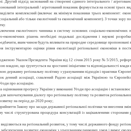
ійні. Другий підхід заснований на створенні єдиного інтегрального / агрегован
понований інтегральний / агрегований показник формується на основі трьох виді
ділити комплексний (включає як мінімум показники трьох компонент: економ
 соціальний або тільки екологічний та економічний компонент). З точки зору 
тку.
лючення екологічного чинника в систему основних соціально-економічних по
го-економічних рішень необхідні подальші дослідження і наукові розробк
дбачити, яким чином будуть впливати на природне середовище пропоновані варі
ня інструментарію оцінки рівня екологізації регіональної економіки в пос
ердженою Указом Президента України від 12 січня 2015 року № 5/2015,
реформ
ю владою, що ґрунтується на зростанні ініціативи та відповідальності влади н
ою державну регіональну політику з урахуванням підходів і практики Європей
к денний асоціації, схвалений Радою асоціації між Україною та Європейс
Угоди про асоціацію.
 оцінювання прогресу України у виконанні Угоди про асоціацію і встановлює 
ля започаткування діалогу про регіональну політику та розвиток регіонально
розвитку на період до 2020 року;
рийняття Закону про засади державної регіональної політики чи внесення змін
ому числі структурована процедура консультацій із зацікавленими сторонами 
 виділяються на регіональний розвиток, у тому числі державного фонду регіона
я забезпечення розвитку економіки з урахуванням ринкових умов і вимог еколог