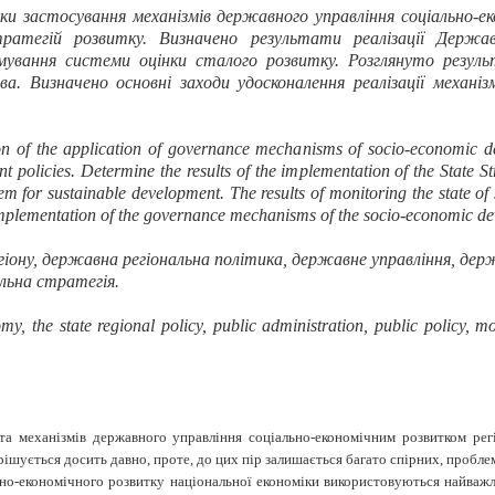
нки застосування механізмів
державного управління соціально-ек
тратегій розвитку. Визначено результати реалізації Держав
ування системи оцінки сталого розвитку. Розглянуто резуль
. Визначено основні заходи удосконалення реалізації механіз
n of the application of governance mechanisms of socio-economic dev
t policies. Determine the results of the implementation of the State 
m for sustainable development. The results of monitoring the state of
mplementation of the governance mechanisms of the socio-economic dev
егіону, державна регіональна політика, державне управління, дер
альна стратегія.
my, the state regional policy, public administration, public policy, 
та механізмів
державного управління соціально-економічним розвитком ре
ирішується досить давно, проте, до цих пір залишається багато спірних, проб
ьно-економічного розвитку національної економіки використовуються найважли