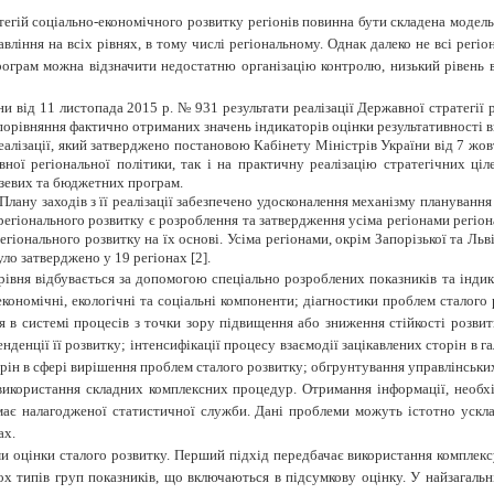
атегій соціально-економічного розвитку регіонів повинна бути складена модель
ління на всіх рівнях, в тому числі регіональному. Однак далеко не всі регіона
ограм можна відзначити недостатню організацію контролю, низький рівень ві
и від 11 листопада 2015 р. № 931 результати реалізації Державної стратегії 
 порівняння фактично отриманих значень індикаторів оцінки результативності 
ї реалізації, який затверджено постановою Кабінету Міністрів України від 7 жо
ної регіональної політики, так і на практичну реалізацію стратегічних ці
узевих та бюджетних програм.
а Плану заходів з її реалізації забезпечено удосконалення механізму плануванн
гіонального розвитку є розроблення та затвердження усіма регіонами регіональ
гіонального розвитку на їх основі. Усіма регіонами, окрім Запорізької та Льві
уло затверджено у 19 регіонах [2].
івня відбувається за допомогою спеціально розроблених показників та індик
кономічні, екологічні та соціальні компоненти; діагностики проблем сталого
ся в системі процесів з точки зору підвищення або зниження стійкості розви
нденції її розвитку; інтенсифікації процесу взаємодії зацікавлених сторін в 
рін в сфері вирішення проблем сталого розвитку; обгрунтування управлінських 
використання складних комплексних процедур. Отримання інформації, необхі
має налагодженої статистичної служби. Дані проблеми можуть істотно ускл
ах.
и оцінки сталого розвитку. Перший підхід передбачає використання комплексу
ох типів груп показників, що включаються в підсумкову оцінку. У найзагал