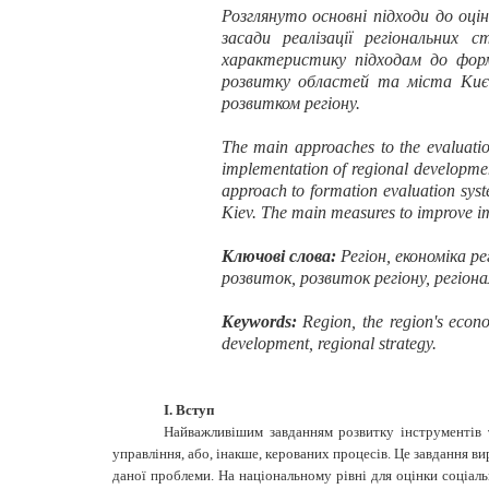
Розглянуто основні підходи до оці
засади
реалізації регіональних с
характеристику підходам до форм
розвитку областей та міста Києва
розвитком регіону
.
The main approaches to the evaluatio
implementation of regional developmen
approach to formation evaluation syste
Kiev. The main measures to improve i
Ключові слова:
Регіон, економіка р
розвиток, розвиток регіону, регіон
Keywords:
Region, the region's econo
development, regional strategy.
І. Вступ
Найважливішим завданням розвитку інструментів 
управління, або, інакше, керованих процесів. Це завдання в
даної проблеми. На національному рівні для оцінки соціал