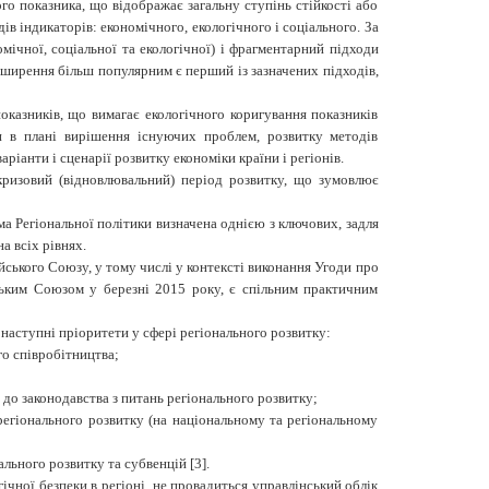
ого показника, що відображає загальну ступінь стійкості або
в індикаторів: економічного, екологічного і соціального. За
ічної, соціальної та екологічної) і фрагментарний підходи
поширення більш популярним є перший із зазначених підходів,
казників, що вимагає екологічного коригування показників
и в плані вирішення існуючих проблем, розвитку методів
анти і сценарії розвитку економіки країни і регіонів.
ткризовий (відновлювальний) період розвитку, що зумовлює
а Регіональної політики
визначена однією з ключових, задля
а всіх рівнях.
ського Союзу, у тому числі у контексті виконання Угоди про
ьким Союзом у березні 2015 року, є спільним практичним
наступні пріоритети у сфері регіонального розвитку:
го співробітництва;
 до законодавства з питань регіонального розвитку;
регіонального розвитку (на національному та регіональному
льного розвитку та субвенцій [3].
ічної безпеки в регіоні, не провадиться управлінський облік