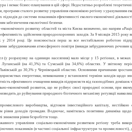
ура і немає бізнес-планування в цій сфері. Недостатньо розроблені теоретичн
и, програми сталого розвитку управління економікою регіону з урахуванням еко
підходів до системи показників ефективності еколого-економічної діяльності і
ям забезпечення екологічної безпеки.
о-економічного розвитку областей та міста Києва
визначено, шо напрям
«
Раці
а ефективність здійснення природоохоронних заходів. За 9 місяців 2015 року
в
у 2014 році. Це пояснюється перш за все нестабільною роботою підприєм
вними забруднювачами атмосферного повітря (викиди забруднюючих речовин ци
л (у розрахунку на одиницю населення) мало місце у 15 регіонах, в межах 
у Луганській (на 41,3%) та Сумській (на 34,6%) областях. У звітному пер
 Львівській до 30,3% у Чернівецькій областях. Основними причинами зростанн
приємствах енергетики, невиконання у встановлені терміни заходів щодо зни
тність ефективного очищення викидів підприємств від газоподібних домішок т
ально-економічний розвиток, що не руйнує своєї природної основи, при яком
изводить до руйнування природного біотичного механізму регуляції навколишн
промислового виробництва, відтоком інвестиційного капіталу, нестійкою 
м рівня доходів громадян. Водночас, намітилась позитивна динаміка щодо 
лі зниження рівня безробіття тощо.
жавного управління соціально-економічним розвитком регіону треба викор
іночних показників (в частині соціальної інфраструктури та промисловості), 