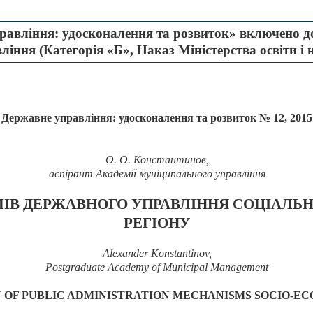
авління: удосконалення та розвиток» включено до
іння (Категорія «Б», Наказ Міністерства освіти і 
Державне управління: удосконалення та розвиток № 12, 2015
О. О.
Константинов
,
аспірант Академії муніципального управління
МІВ
ДЕРЖАВНОГО УПРАВЛІННЯ СОЦІАЛЬ
РЕГІОНУ
Alexander Konstantinov,
Postgraduate Academy of Municipal Management
 OF PUBLIC ADMINISTRATION MECHANISMS SOCIO-E