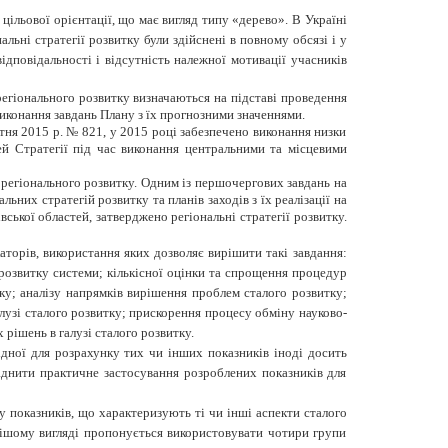
 цільової орієнтації, що має вигляд типу «дерево». В Україні
льні стратегії розвитку були здійснені в повному обсязі і у
дповідальності і відсутність належної мотивації учасників
регіонального розвитку визначаються на підставі проведення
виконання завдань Плану з їх прогнозними значеннями.
втня 2015 р. № 821, у 2015 році забезпечено виконання низки
лей Стратегії під час виконання центральними та місцевими
я регіонального розвитку. Одним із першочергових завдань на
них стратегій розвитку та планів заходів з їх реалізації на
вської областей, затверджено регіональні стратегії розвитку.
аторів, використання яких дозволяє вирішити такі завдання:
 розвитку системи; кількісної оцінки та спрощення процедур
тку; аналізу напрямків вирішення проблем сталого розвитку;
галузі сталого розвитку; прискорення процесу обміну науково-
рішень в галузі сталого розвитку.
дної для розрахунку тих чи інших показників іноді досить
аднити практичне застосування розроблених показників для
 показників, що характеризують ті чи інші аспекти сталого
ьнішому вигляді пропонується використовувати чотири групи