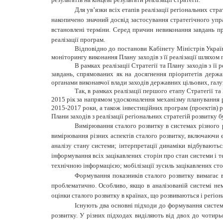
Для ув’язки всіх етапів реалізації регіональних стр
накопичено значний досвід застосування стратегічного управ
встановлені терміни. Серед причин невиконання завдань пр
реалізації програм.
Відповідно до постанови Кабінету Міністрів Україн
моніторингу виконання Плану заходів з її реалізації шляхом
В рамках реалізації Стратегії та Плану заходів з ї
завдань, спрямованих як на досягнення пріоритетів держав
органами виконавчої влади заходів державних цільових, гал
Так, в рамках реалізації першого етапу Стратегії т
2015 рік за напрямом удосконалення механізму планування ре
2015-2017 роки, а також інвестиційних програм (проектів) ре
Плани заходів з реалізації регіональних стратегій розвитку б
Вимірювання сталого розвитку в системах різного р
вимірювання різних аспектів сталого розвитку, включаючи е
аналізу стану системи; інтерпретації динаміки відбувають
інформування всіх зацікавлених сторін про стан системи і те
технічною інформацією; мобілізації зусиль зацікавлених сто
Формування показників сталого розвитку вимагає 
проблематично. Особливо, якщо в аналізованій системі не
оцінки сталого розвитку в країнах, що розвиваються і регіон
Існують два основні підходи до формування систем
розвитку. У різних підходах виділяють від двох до чотирь