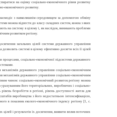
 спиратися на оцінку соціально-економічного рівня розвитку
но-економічного розвитку.
 взаємодіє з навколишнім середовищем за допомогою обміну
стеми можна віднести до класу складних систем, кожна з яких
ають на систему в цілому і, як наслідок, виникають проблеми
ічним розвитком регіону.
досягнення загальних цілей системи
державного управління
ка дозволить системі в цілому ефективно досягти всіх її цілей
и процесами, соціально-економічної підсистеми державного
истемами.
я механізмів
державного управління соціально-економічним
ння механізмів
державного управління соціально-економічним
тупним чином: соціально-економічний розвиток регіону можна
з урахуванням його територіальних, виробничих і соціально-
івень безробіття в регіоні, рівень доступності житла для
масштабів виробництва з його недостатньою інтенсифікацією,
о в показник еколого-економічного індексу регіону [1, с.
х цілей і результатів їх досягнення, виявити вплив поточних