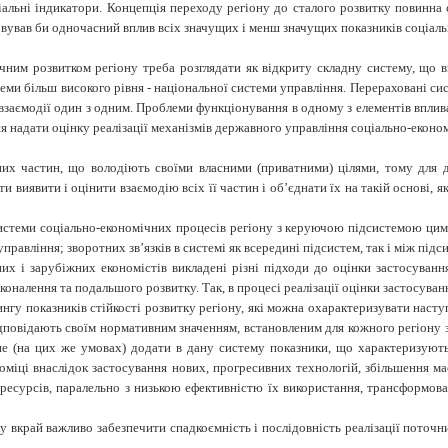
ціальні індикатори. Концепція переходу регіону до сталого розвитку повинна
овував би одночасний вплив всіх значущих і менш значущих показників соціаль
ічним розвитком регіону
треба розглядати як відкриту складну систему, що
теми більш високого рівня - національної системи управління. Перераховані си
ій взаємодії один з одним. Проблеми функціонування в одному з елементів вплив
я надати оцінку реалізації механізмів
державного управління соціально-економ
рних частин, що володіють своїми власними (приватними) цілями, тому для 
и виявити і оцінити взаємодію всіх її частин і об’єднати їх на такій основі, я
истеми соціально-економічних процесів регіону з керуючою підсистемою цим
равління; зворотних зв’язків в системі як всередині підсистем, так і між підс
их і зарубіжних економістів викладені різні підходи до оцінки застосуванн
осконалення та подальшого розвитку. Так, в процесі реалізації оцінки застосува
нгу показників стійкості розвитку регіону, які можна охарактеризувати нас
ідповідають своїм нормативним значенням, встановленим для кожного регіону 
е (на цих же умовах) додати в дану систему показники, що характеризують р
ономіці внаслідок застосування нових, прогресивних технологій, збільшення 
урсів, паралельно з низькою ефективністю їх використання, трансформованог
ку вкрай важливо забезпечити спадкоємність і послідовність реалізації поточни