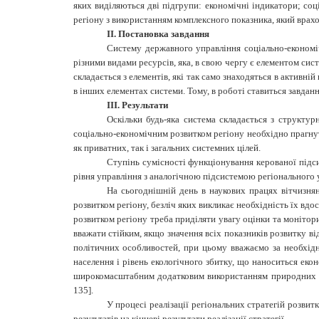
яких виділяються дві підгрупи: економічні індикатори; со
регіону з використанням комплексного показника, який врах
ІІ. Постановка завдання
Систему
державного управління соціально-економ
різними видами ресурсів, яка, в свою чергу є елементом сис
складається з елементів, які так само знаходяться в активн
в інших елементах системи. Тому, в роботі ставиться завданн
ІІІ. Результати
Оскільки будь-яка система складається з структу
соціально-економічним розвитком регіону
необхідно прагнут
як приватних, так і загальних системних цілей.
Ступінь сумісності функціонування керованої підс
рівня управління з аналогічною підсистемою регіонального уп
На сьогоднішній день в наукових працях вітчизнян
розвитком регіону
, безліч яких викликає необхідність їх вд
розвитком регіону треба приділяти увагу
оцінки та монітори
вважати стійким, якщо значення всіх показників розвитку в
політичних особливостей, при цьому вважаємо за необхідн
населення і рівень екологічного збитку, що наноситься ек
широкомасштабним додатковим використанням природних рес
135].
У процесі реалізації регіональних стратегій розвит
результатів на кінцеві результати реалізації стратегії.