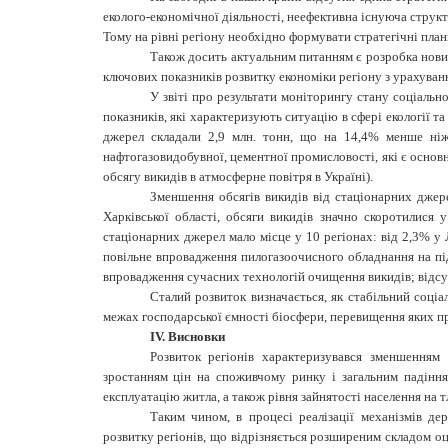
еколого-економічної діяльності, неефективна існуюча структ
Тому на рівні регіону необхідно формувати стратегічні план
Також досить актуальним питанням є розробка нових 
ключових показників розвитку економіки регіону з урахуванн
У звіті про результати моніторингу стану соціальн
показників, які характеризують ситуацію в сфері екології т
джерел
складали 2,9 млн. тонн, що на 14,4% менше ніж 
нафтогазовидобувної, цементної промисловості, які є осно
обсягу викидів в атмосферне повітря в Україні).
Зменшення обсягів викидів від стаціонарних джере
Харківської області, обсяги викидів значно скоротилися 
стаціонарних джерел мало місце у 10 регіонах: від 2,3% у
повільне впровадження пилогазоочисного обладнання на під
впровадження сучасних технологій очищення викидів; відсу
Сталий розвиток визначається, як стабільний соці
межах господарської ємності біосфери, перевищення яких пр
ІV. Висновки
Розвиток регіонів характеризувався зменшенням 
зростанням цін на споживчому ринку і загальним падіння
експлуатацію житла, а також рівня зайнятості населення на т
Таким чином, в процесі реалізації механізмів
дер
розвитку регіонів, що відрізняється розширеним складом оц