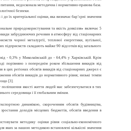
і питання, недосконала методична і нормативно-правова база.
логічної безпеки.
 до їх критеріальної оцінки, яка визначає бар’єрні значення
ональне природокористування та якість довкілля
»
включає 5
икиди забруднюючих речовин в атмосферу від стаціонарних
ств чорної металургії, теплової енергетики, вугільної,
х підприємств складають майже 90 відсотків від загального
від - 0,3% у Миколаївській до - 64,4% у Харківській. Крім
іоді порівняно з попереднім роком збільшення викидів від
я в цих регіонах обсягів викидів від стаціонарних джерел є
ження обсягів викидів до нормативного рівня; низькі темпи
ощо [3].
у поліпшення якості життя людей має забезпечуватися в тих
ього середовища і її глобальним змінам.
експортною динамікою, скороченням обсягів будівництва,
зростання доходів місцевих бюджетів, обсягів введення в
истовувати
методику оцінки рівня соціально-економічного
для яких за нашою методикою встановлені кількісні значення