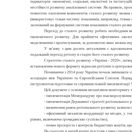
індикаторів: економічні, соціальні, екологічні та інституц
нестійкості розвитку аналізованої системи. Як правило, про
повнотою охоплення компонентів сталого розвитку можна ви
(використовує тільки частину показників, наприклад, тільки
заснований на формуванні системи показників сталого розви
Перехід до сталого розвитку робить необхідним вк
економічного розвитку. Для прийняття ефективних еколо
моделювання і прогнозування, за допомогою яких можна пере
У зв’язку з цим досить актуальним є вдосконален
подальший перехід регіону в стадію його сталого розвитку.
Стратегію сталого розвитку «Україна - 2020», затв
встановлення нового формату відносин регіонів із центрально
Починаючи з 2014 року Україна почала змінювати св
асоціацію між Україною та Європейським Союзом. Порядо
інструментом підготовки та сприяння повній імплементації 
Цей документ є основним механізмом моніторингу та
- імплементація Меморандуму про взаєморозуміння д
- імплементація Державної стратегії регіонального 
- визначення рамок регіонального розвитку шляхом п
- ефективний механізм координації на місцях, у т
рівнях, включаючи громадянське суспільство);
- повна прозорість і контроль бюджетних коштів, що
На сьогодні в нашій країні відсутня єдина стратегі