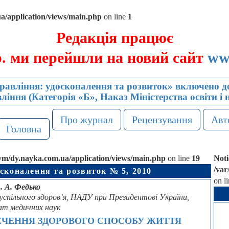
/application/views/main.php
on line
1
Редакція працює
р. ми перейшли на новий сайт
ww
авління: удосконалення та розвиток» включено до
іння (Категорія «Б», Наказ Міністерства освіти і 
Про журнал
Рецензування
Авт
Головна
/dy.nayka.com.ua/application/views/main.php
on line
19
Noti
/va
сконалення та розвиток № 5, 2010
on l
. А. Федько
успільного здоров’я, НАДУ при Президентові України,
ат медичних наук
ЕЧЕННЯ ЗДОРОВОГО СПОСОБУ ЖИТТЯ