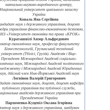
навчально-науково-виробничого центру,
Національний університет цивільного захисту
України
Коваль Яна Сергіївна
андидат наук з державного управління, доцент
едри управління фінансово-економічною безпекою,
НЗ «Університет економіки та права «КРОК»
Кураташвілі Анзор Альфредович
октор економічних наук, професор факультету
Бізнестехнологій, Грузинський технічний
університет (Тбілісі, Грузія). Академік і Віце-
Президент Міжнародної Академії соціально-
номічних наук, Міжнародної Академії політичного
неджменту і Міжнародної Академії Юридичних
наук, дійсний член Нью-Йоркської Академіїї наук
Логвінов Валерій Григорович
дидат економічних наук, доцент, доцент кафедри
публічного управління та публічної служби,
аціональна академія державного управління при
Президентові України
Пархоменко-Куцевіл Оксана Ігорівна
доктор наук з державного управління, завідувач