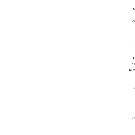
М
д
к
ад
д