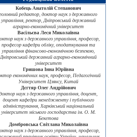
Кобець Анатолій Степанович
головний редактор, доктор наук з державного
управління, ректор, Дніпровський державний
аграрно-економічний університет
Васільєва Леся Миколаївна
октор наук з державного управління, професор,
професор кафедри обліку, оподаткування та
управління фінансово-економічною безпекою,
Дніпровський державний аграрно-економічний
університет
Гришова Інна Юріївна
октор економічних наук, професор, Педагогічний
Університет Цзянсу, Китай
Дєгтяр Олег Андрійович
доктор наук з державного управління, доцент,
доцент кафедри менеджменту і публічного
адміністрування, Харківський національний
університет міського господарства ім. О. М.
Бекетова
Домбровська Світлана Миколаївна
октор наук з державного управління, професор,
аслужений працівник освіти України, начальник