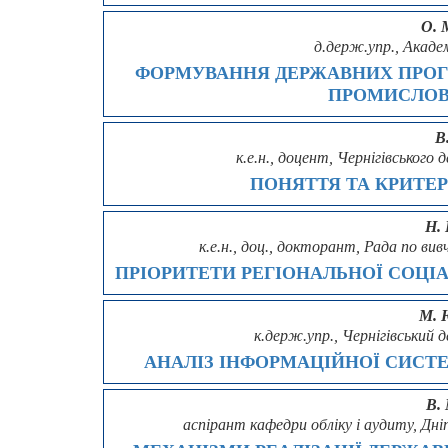
О. 
д.держ.упр., Акаде
ФОРМУВАННЯ ДЕРЖАВНИХ ПРОГ
ПРОМИСЛОВ
В
к.е.н., доцент, Чернігівськог
ПОНЯТТЯ ТА КРИТЕР
Н. 
к.е.н., доц., докторант, Рада по в
ПРІОРИТЕТИ РЕГІОНАЛЬНОЇ СОЦІ
М. 
к.держ.упр., Чернігівський
АНАЛІЗ ІНФОРМАЦІЙНОЇ СИСТ
В.
аспірант кафедри обліку і аудиту, Дн