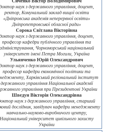
Сиченко Віктор Володимирович
доктор наук з державного управління, доцент,
ректор, Комунальний заклад вищої освіти
«Дніпровська академія неперервної освіти»
Дніпропетровської обласної ради»
Сорока Світлана Вікторівна
доктор наук з державного управління, доцент,
професор кафедри публічного управління та
адміністрування, Чорноморський національний
університет імені Петра Могили, Україна
Ульянченко Юрій Олександрович
доктор наук з державного управління, доцент,
професор кафедри економічної політики та
неджменту, Харківський регіональний інститут
державного управління Національної академії
ержавного управління при Президентові України
Шведун Вікторія Олександрівна
доктор наук з державного управління, старший
ковий дослідник, завідувач кафедри менеджменту
навчально-науково-виробничого центру,
Національний університет цивільного захисту
України