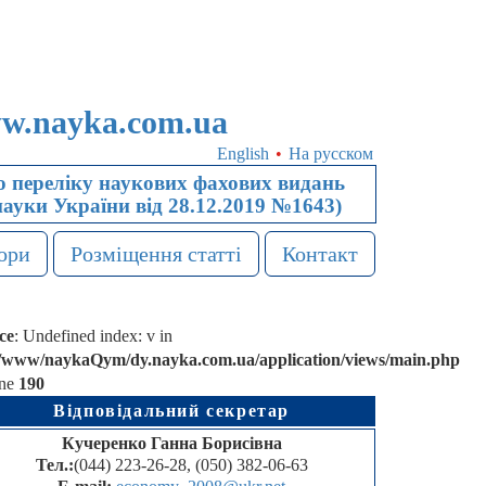
w.nayka.com.ua
English
•
На русском
 переліку наукових фахових видань
науки України від 28.12.2019 №1643)
ори
Розміщення статті
Контакт
ce
: Undefined index: v in
r/www/naykaQym/dy.nayka.com.ua/application/views/main.php
ine
190
Відповідальний секретар
Кучеренко Ганна Борисівна
Тел.:
(044) 223-26-28, (050) 382-06-63