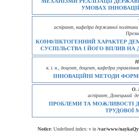
МЕХАНІЗМИ РЕАЛІЗАЦІЇ ДЕРЖАВН
УМОВАХ ІННОВАЦІ
аспірант, кафедра державної політики
Прези
КОНФЛІКТОГЕННИЙ ХАРАКТЕР ДЕ
СУСПІЛЬСТВА І ЙОГО ВПЛИВ НА
Н
к. і. н., доцент, доцент, кафедра управл
ІННОВАЦІЙНІ МЕТОДИ ФОРМ
О.
аспірант, Донецький д
ПРОБЛЕМИ ТА МОЖЛИВОСТІ 
ТРУДОВОЇ М
Notice
: Undefined index: v in
/var/www/naykaQym