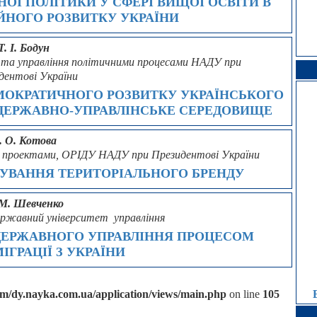
ОЇ ПОЛІТИКИ У СФЕРІ ВИЩОЇ ОСВІТИ В
ЙНОГО РОЗВИТКУ УКРАЇНИ
Т. І. Бодун
 та управління політичними процесами НАДУ при
дентові України
МОКРАТИЧНОГО РОЗВИТКУ УКРАЇНСЬКОГО
 ДЕРЖАВНО-УПРАВЛІНСЬКЕ СЕРЕДОВИЩЕ
. О. Котова
іння проектами, ОРІДУ НАДУ при Президентові України
УВАННЯ ТЕРИТОРІАЛЬНОГО БРЕНДУ
 М. Шевченко
ержавний університет управління
ДЕРЖАВНОГО УПРАВЛІННЯ ПРОЦЕСОМ
ІГРАЦІЇ З УКРАЇНИ
/dy.nayka.com.ua/application/views/main.php
on line
105