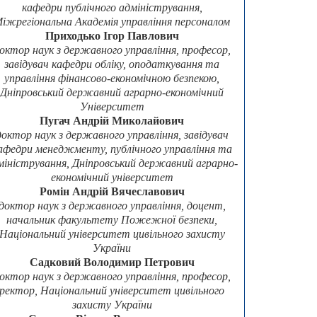
кафедри публічного адміністрування,
іжрегіональна Академія управління персоналом
Приходько Ігор Павлович
октор наук з державного управління, професор,
завідувач кафедри обліку, оподаткування та
управління фінансово-економічною безпекою,
Дніпровський державний аграрно-економічний
Університет
Пугач Андрій Миколайович
доктор наук з державного управління, завідувач
афедри менеджменту, публічного управління та
міністрування, Дніпровський державний аграрно-
економічний університет
Ромін Андрій Вячеславович
доктор наук з державного управління, доцент,
начальник факультету Пожежної безпеки,
Національний університет цивільного захисту
України
Садковий Володимир Петрович
октор наук з державного управління, професор,
ректор, Національний університет цивільного
захисту України