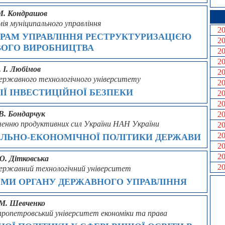
М. Кондрашов
мія муніципального управління
2
РАМ УПРАВЛІННЯ РЕСТРУКТУРИЗАЦІЄЮ
2
ОГО ВИРОБНИЦТВА
2
2
. І. Любімов
2
о державного технологічного університету
2
ІЇ ІНВЕСТИЦІЙНОЇ БЕЗПЕКИ
2
2
В. Бондарчук
2
ивченню продуктивних сил України НАН України
2
2
АЛЬНО-ЕКОНОМІЧНОЇ ПОЛІТИКИ ДЕРЖАВИ
2
2
Ю. Дітковська
2
 державний технологічний університет
ЕМИ ОРГАНУ ДЕРЖАВНОГО УПРАВЛІННЯ
 М. Шевченко
іпропетровський університет економіки та права