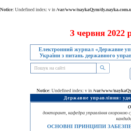
Notice
: Undefined index: v in
/var/www/naykaQym/dy.nayka.com.ua
З червня 2022 
Електронний журнал «Державне упр
України з питань державного управл
.
Notice
: Undefined index: v in
/var/www/naykaQym
Державне управління: удо
О
докторант, кафедра управління охороною с
кандид
ОСНОВНІ ПРИНЦИПИ ЗАБЕЗП