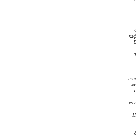
к
каф
В
д
еко
ме
кан
Н