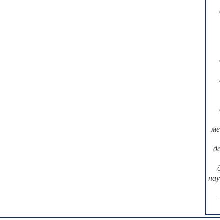
ме
д
нау