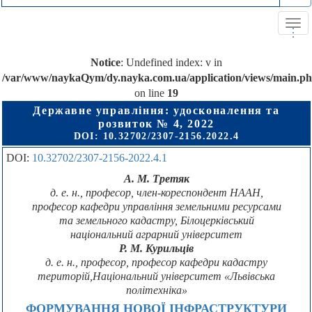
Tog
.
.
.
navi
Notice
: Undefined index: v in
/var/www/naykaQym/dy.nayka.com.ua/application/views/main.p
on line
19
Державне управління: удосконалення та
розвиток № 4, 2022
DOI:
10.32702/2307-2156.2022.4
DOI:
10.32702/2307-2156-2022.4.1
А. М. Третяк
д. е. н., професор, член-кореспондент НААН,
професор кафедри управління земельними ресурсами
та земельного кадастру, Білоцерківський
національний аграрний університет
Р. М. Курильців
д. е. н., професор, професор кафедри кадастру
територій,Національний університет «Львівська
політехніка»
ФОРМУВАННЯ НОВОЇ ІНФРАСТРУКТУРИ