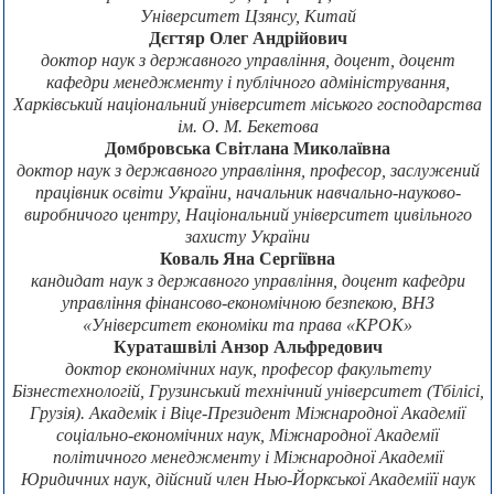
Університет Цзянсу, Китай
Дєгтяр Олег Андрійович
доктор наук з державного управління, доцент, доцент
кафедри менеджменту і публічного адміністрування,
Харківський національний університет міського господарства
ім. О. М. Бекетова
Домбровська Світлана Миколаївна
доктор наук з державного управління, професор, заслужений
працівник освіти України, начальник навчально-науково-
виробничого центру, Національний університет цивільного
захисту України
Коваль Яна Сергіївна
кандидат наук з державного управління, доцент кафедри
управління фінансово-економічною безпекою, ВНЗ
«Університет економіки та права «КРОК»
Кураташвілі Анзор Альфредович
доктор економічних наук, професор факультету
Бізнестехнологій, Грузинський технічний університет (Тбілісі,
Грузія). Академік і Віце-Президент Міжнародної Академії
соціально-економічних наук, Міжнародної Академії
політичного менеджменту і Міжнародної Академії
Юридичних наук, дійсний член Нью-Йоркської Академіїї наук