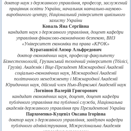
доктор наук з державного управління, професор, заслужений
працівник освіти України, начальник навчально-науково-
виробничого центру, Національний університет цивільного
захисту України
Коваль Яна Сергіївна
кандидат наук з державного управління, доцент кафедри
управління фінансово-економічною безпекою, ВНЗ
«Університет економіки та права «КРОК»
Кураташвілі Анзор Альфредович
доктор економічних наук, професор факультету
Бізнестехнологій, Грузинський технічний університет (Тбілісі,
Грузія). Академік і Віце-Президент Міжнародної Академії
соціально-економічних наук, Міжнародної Академії
політичного менеджменту і Міжнародної Академії
Юридичних наук, дійсний член Нью-Йоркської Академіїї наук
Логвінов Валерій Григорович
кандидат економічних наук, доцент, доцент кафедри
публічного управління та публічної служби, Національна
академія державного управління при Президентові України
Пархоменко-Куцевіл Оксана Ігорівна
доктор наук з державного управління, завідувач кафедри
публічного адміністрування, Міжрегіональна Академія