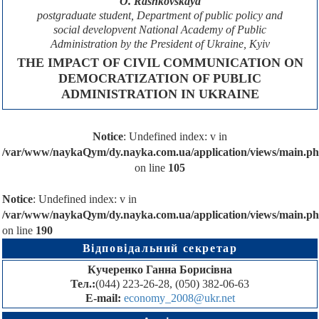
О. Rashkovskaya
postgraduate student, Department of public policy and
social developvent National Academy of Public
Administration by the President of Ukraine, Кyiv
THE IMPACT OF CIVIL COMMUNICATION ON
DEMOCRATIZATION OF PUBLIC
ADMINISTRATION IN UKRAINE
Notice
: Undefined index: v in
/var/www/naykaQym/dy.nayka.com.ua/application/views/main.p
on line
105
Notice
: Undefined index: v in
/var/www/naykaQym/dy.nayka.com.ua/application/views/main.p
on line
190
Відповідальний секретар
Кучеренко Ганна Борисівна
Тел.:
(044) 223-26-28, (050) 382-06-63
E-mail:
economy_2008@ukr.net