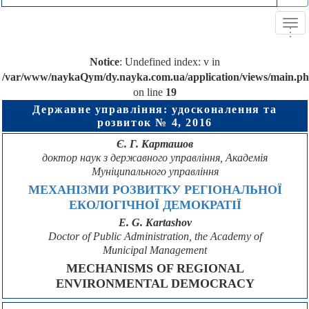
Tog
.
.
.
navi
Notice
: Undefined index: v in
/var/www/naykaQym/dy.nayka.com.ua/application/views/main.p
on line
19
Державне управління: удосконалення та
розвиток № 4, 2016
Є. Г. Карташов
доктор наук з державного управління, Академія
Муніципального управління
МЕХАНІЗМИ РОЗВИТКУ РЕГІОНАЛЬНОЇ
ЕКОЛОГІЧНОЇ ДЕМОКРАТІЇ
E. G. Kartashov
Doctor of Public Administration, the Academy of
Municipal Management
MECHANISMS OF REGIONAL
ENVIRONMENTAL DEMOCRACY