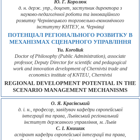
Ю. Г. Королюк
д. н. держ. упр., доцент, заступник директора з
науково-педагогічної роботи та інноваційного
розвитку Чернівецького торговельно-економічного
інституту КНТЕУ, м. Чернівці
ПОТЕНЦІАЛ РЕГІОНАЛЬНОГО РОЗВИТКУ В
МЕХАНІЗМАХ СЦЕНАРНОГО УПРАВЛІННЯ
Yu. Koroliuk
Doctor of Philosophy (Public Administration), associate
professor, Deputy Director for scientific and pedagogical
work and innovation development of Chernivtsi trade and
economics institute of KNTEU, Chernivtsi
REGIONAL DEVELOPMENT POTENTIAL IN THE
SCENARIO MANAGEMENT MECHANISMS
О. Я. Красівський
д. і. н., професор, завідувач кафедри європейської
інтеграції та права, Львівський регіональний
інститут державного управління, м. Львів
С. І. Книшик
аспірант кафедри європейської інтеграції та права,