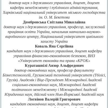
доктор наук з державного управління, доцент, доцент
кафедри менеджменту і публічного адміністрування,
Харківський національний університет міського господарства
ім. О. М. Бекетова
Домбровська Світлана Миколаївна
доктор наук з державного управління, професор, заслужений
працівник освіти України, начальник навчально-науково-
виробничого центру, Національний університет цивільного
захисту України
Коваль Яна Сергіївна
кандидат наук з державного управління, доцент кафедри
управління фінансово-економічною безпекою, ВНЗ
«Університет економіки та права «КРОК»
Кураташвілі Анзор Альфредович
доктор економічних наук, професор факультету
Бізнестехнологій, Грузинський технічний університет (Тбілісі,
Грузія). Академік і Віце-Президент Міжнародної Академії
соціально-економічних наук, Міжнародної Академії
політичного менеджменту і Міжнародної Академії
Юридичних наук, дійсний член Нью-Йоркської Академіїї наук
Логвінов Валерій Григорович
кандидат економічних наук, доцент, доцент кафедри