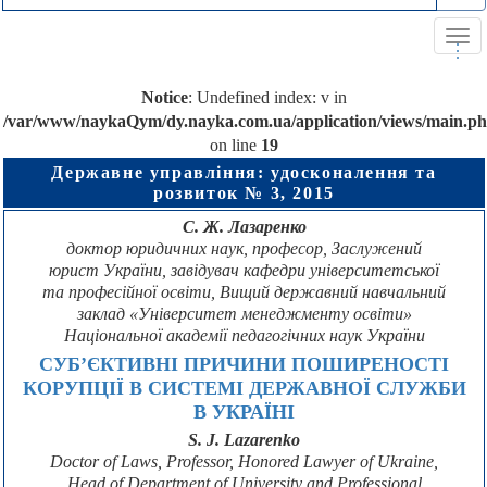
Tog
.
.
.
navi
Notice
: Undefined index: v in
/var/www/naykaQym/dy.nayka.com.ua/application/views/main.p
on line
19
Державне управління: удосконалення та
розвиток № 3, 2015
С. Ж. Лазаренко
доктор юридичних наук, професор, Заслужений
юрист України, завідувач кафедри університетської
та професійної освіти, Вищий державний навчальний
заклад «Університет менеджменту освіти»
Національної академії педагогічних наук України
СУБ’ЄКТИВНІ ПРИЧИНИ ПОШИРЕНОСТІ
КОРУПЦІЇ В СИСТЕМІ ДЕРЖАВНОЇ СЛУЖБИ
В УКРАЇНІ
S. J. Lazarenko
Doctor of Laws, Professor, Honored Lawyer of Ukraine,
Head of Department of University and Professional