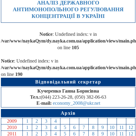
АНАЛІЗ ДЕРЖАВНОГО
АНТИМОНОПОЛЬНОГО РЕГУЛЮВАННЯ
КОНЦЕНТРАЦІЇ В УКРАЇНІ
Notice
: Undefined index: v in
/var/www/naykaQym/dy.nayka.com.ua/application/views/main.p
on line
105
Notice
: Undefined index: v in
/var/www/naykaQym/dy.nayka.com.ua/application/views/main.p
on line
190
Відповідальний секретар
Кучеренко Ганна Борисівна
Тел.:
(044) 223-26-28, (050) 382-06-63
E-mail:
economy_2008@ukr.net
Архів
2009
1
2
3
4
5
6
7
8
9
10
11
12
2010
1
2
3
4
5
6
7
8
9
10
11
12
2011
1
2
3
4
5
6
7
8
9
10
11
12