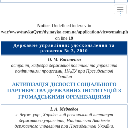
Tog
.
.
.
navi
Notice
: Undefined index: v in
/var/www/naykaQym/dy.nayka.com.ua/application/views/main.p
on line
19
Державне управління: удосконалення та
розвиток № 3, 2010
О. М. Василенко
аспірант, кафедра державної політики та управління
політичними процесами, НАДУ при Президентові
України
АКТИВІЗАЦІЯ ДІЄВОСТІ СОЦІАЛЬНОГО
ПАРТНЕРСТВА ДЕРЖАВНИХ ІНСТИТУЦІЙ З
ГРОМАДСЬКИМИ ОРГАНІЗАЦІЯМИ
І. А. Медведєв
к. держ. упр., Харківський регіональний інститут
державного управління, Національна Академія
державного управління при Президентові України,