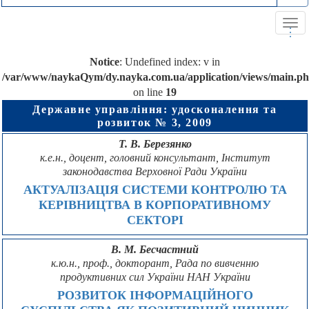
Tog
.
.
.
navi
Notice
: Undefined index: v in
/var/www/naykaQym/dy.nayka.com.ua/application/views/main.p
on line
19
Державне управління: удосконалення та
розвиток № 3, 2009
Т. В. Березянко
к.е.н., доцент, головний консультант, Інститут
законодавства Верховної Ради України
АКТУАЛІЗАЦІЯ СИСТЕМИ КОНТРОЛЮ ТА
КЕРІВНИЦТВА В КОРПОРАТИВНОМУ
СЕКТОРІ
В. М. Бесчастний
к.ю.н., проф., докторант, Рада по вивченню
продуктивних сил України НАН України
РОЗВИТОК ІНФОРМАЦІЙНОГО