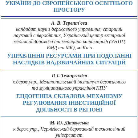
УКРАЇНИ ДО ЄВРОПЕЙСЬКОГО ОСВІТНЬОГО
ПРОСТОРУ
А. В. Терент´єва
кандидат наук з державного управління, старший
науковий співробітник, Український центр екстреної
медичної допомоги та медицини катастроф (УНПЦ
ЕМД та МК), м. Київ
УПРАВЛІННЯ РЕСУРСАМИ ПРИ ПОДОЛАННІ
НАСЛІДКІВ НАДЗВИЧАЙНИХ СИТУАЦІЙ
Р. І. Темиргалієв
к.держ.упр., Мелітопольський інститут державного
та муніципального управління КПУ
ЕНДОГЕННА СКЛАДОВА МЕХАНІЗМУ
РЕГУЛЮВАННЯ ІНВЕСТИЦІЙНОЇ
ДІЯЛЬНОСТІ В РЕГІОНІ
М. Ю. Дітковська
к.держ.упр., Чернігівський державний технологічний
університет