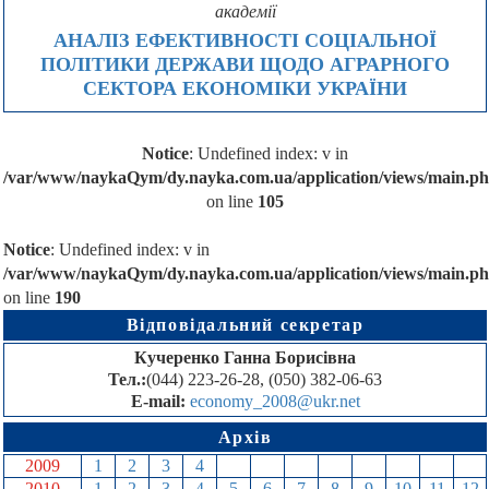
академії
АНАЛІЗ ЕФЕКТИВНОСТІ СОЦІАЛЬНОЇ
ПОЛІТИКИ ДЕРЖАВИ ЩОДО АГРАРНОГО
СЕКТОРА ЕКОНОМІКИ УКРАЇНИ
Notice
: Undefined index: v in
/var/www/naykaQym/dy.nayka.com.ua/application/views/main.p
on line
105
Notice
: Undefined index: v in
/var/www/naykaQym/dy.nayka.com.ua/application/views/main.p
on line
190
Відповідальний секретар
Кучеренко Ганна Борисівна
Тел.:
(044) 223-26-28, (050) 382-06-63
E-mail:
economy_2008@ukr.net
Архів
2009
1
2
3
4
5
6
7
8
9
10
11
12
2010
1
2
3
4
5
6
7
8
9
10
11
12