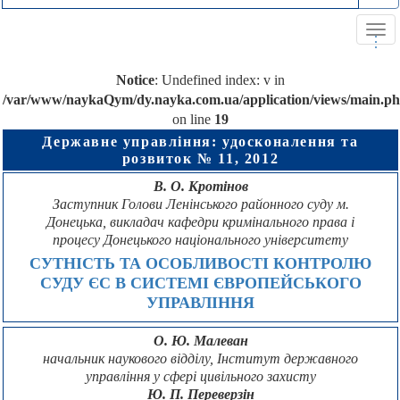
Tog
.
.
.
navi
Notice
: Undefined index: v in
/var/www/naykaQym/dy.nayka.com.ua/application/views/main.p
on line
19
Державне управління: удосконалення та
розвиток № 11, 2012
В. О. Кротінов
Заступник Голови Ленінського районного суду м.
Донецька, викладач кафедри кримінального права і
процесу Донецького національного університету
СУТНІСТЬ ТА ОСОБЛИВОСТІ КОНТРОЛЮ
СУДУ ЄС В СИСТЕМІ ЄВРОПЕЙСЬКОГО
УПРАВЛІННЯ
О. Ю. Малеван
начальник наукового відділу, Інститут державного
управління у сфері цивільного захисту
Ю. П. Переверзін