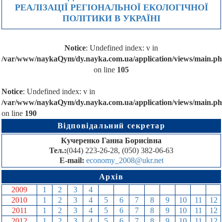
РЕАЛІЗАЦІЇ РЕГІОНАЛЬНОЇ ЕКОЛОГІЧНОЇ
ПОЛІТИКИ В УКРАЇНІ
Notice
: Undefined index: v in
/var/www/naykaQym/dy.nayka.com.ua/application/views/main.p
on line
105
Notice
: Undefined index: v in
/var/www/naykaQym/dy.nayka.com.ua/application/views/main.p
on line
190
Відповідальний секретар
Кучеренко Ганна Борисівна
Тел.:
(044) 223-26-28, (050) 382-06-63
E-mail:
economy_2008@ukr.net
Архів
2009
1
2
3
4
5
6
7
8
9
10
11
12
2010
1
2
3
4
5
6
7
8
9
10
11
12
2011
1
2
3
4
5
6
7
8
9
10
11
12
2012
1
2
3
4
5
6
7
8
9
10
11
12