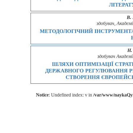
ЛІТЕРАТ
В.
здобувач, Академі
МЕТОДОЛОГІЧНИЙ ІНСТРУМЕНТА
Н.
здобувач Академі
ШЛЯХИ ОПТИМІЗАЦІЇ СТРАТ
ДЕРЖАВНОГО РЕГУЛЮВАННЯ РИ
СТВОРЕННЯ ЄВРОПЕЙС
Notice
: Undefined index: v in
/var/www/naykaQym