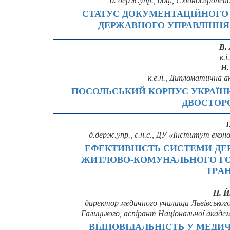
д. держ.упр., доц., Східноєвропе
СТАТУС ДОКУМЕНТАЦІЙНОГО 
ДЕРЖАВНОГО УПРАВЛІННЯ 
В.
к.і
Н.
к.е.н., Дипломатична 
ПОСОЛЬСЬКИЙ КОРПУС УКРАЇНИ
ДВОСТОР
І
д.держ.упр., с.н.с., ДУ «Інститут еко
ЕФЕКТИВНІСТЬ СИСТЕМИ ДЕ
ЖИТЛOВO-КOМУНАЛЬНOГO ГO
ТPА
П. Й
директор медичного училища Львівського
Галицького, аспірант Національної акаде
ВІДПОВІДАЛЬНІСТЬ У МЕДИЧ