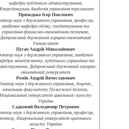
кафедри публічного адміністрування,
іжрегіональна Академія управління персоналом
Приходько Ігор Павлович
октор наук з державного управління, професор,
завідувач кафедри обліку, оподаткування та
управління фінансово-економічною безпекою,
Дніпровський державний аграрно-економічний
Університет
Пугач Андрій Миколайович
доктор наук з державного управління, завідувач
афедри менеджменту, публічного управління та
міністрування, Дніпровський державний аграрно-
економічний університет
Ромін Андрій Вячеславович
доктор наук з державного управління, доцент,
начальник факультету Пожежної безпеки,
Національний університет цивільного захисту
України
Садковий Володимир Петрович
октор наук з державного управління, професор,
ректор, Національний університет цивільного
захисту України