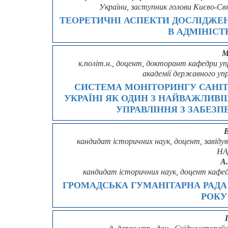
України, заступник голови Києво-Св
ТЕОРЕТИЧНІ АСПЕКТИ ДОСЛІДЖЕ
В АДМІНІСТ
М
к.політ.н., доцент, докторант кафедри уп
академії державного уп
СИСТЕМА МОНІТОРИНГУ САНІТА
УКРАЇНІ ЯК ОДИН З НАЙВАЖЛИВІ
УПРАВЛІННЯ З ЗАБЕЗП
В
кандидат історичних наук, доцент, завідув
НА
А
кандидат історичних наук, доцент кафед
ГРОМАДСЬКА ГУМАНІТАРНА РАДА 
РОКУ