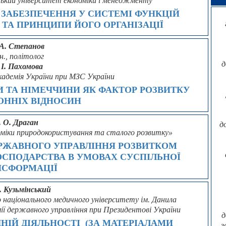
йський університет економіки і менеджменту
ЗАБЕЗПЕЧЕННЯ У СИСТЕМІ ФУНКЦІЙ
ТА ПРИНЦИПИ ЙОГО ОРГАНІЗАЦІЇ
 А. Степанов
.н., політолог
д
 І. Пахомова
академія України при МЗС України
 ТА НІМЕЧЧИНИ ЯК ФАКТОР РОЗВИТКУ
ОННІХ ВІДНОСИН
. О. Драган
д
номіки природокористування та сталого розвитку»
PЖАВНOГO УПPАВЛIННЯ POЗВИТКOМ
СПOДАPСТВА В УМOВАХ СУСПIЛЬНOЇ
НСФOPМАЦIЇ
. Кузьмінський
 національного медичного університету ім. Данила
мії державного управління при Президентові України
д
НІЙ ДІЯЛЬНОСТІ (ЗА МАТЕРІАЛАМИ
з