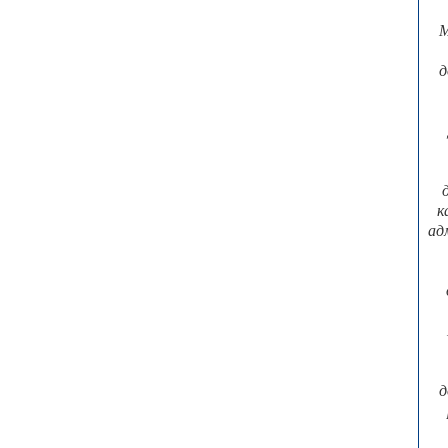
М
д
к
ад
д