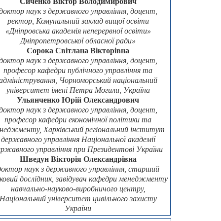
Сиченко Віктор Володимирович
доктор наук з державного управління, доцент,
ректор, Комунальний заклад вищої освіти
«Дніпровська академія неперервної освіти»
Дніпропетровської обласної ради»
Сорока Світлана Вікторівна
доктор наук з державного управління, доцент,
професор кафедри публічного управління та
адміністрування, Чорноморський національний
університет імені Петра Могили, Україна
Ульянченко Юрій Олександрович
доктор наук з державного управління, доцент,
професор кафедри економічної політики та
неджменту, Харківський регіональний інститут
державного управління Національної академії
ержавного управління при Президентові України
Шведун Вікторія Олександрівна
доктор наук з державного управління, старший
ковий дослідник, завідувач кафедри менеджменту
навчально-науково-виробничого центру,
Національний університет цивільного захисту
України