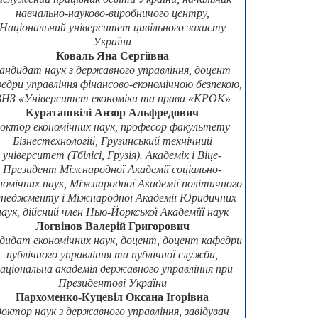
навчально-науково-виробничого центру,
Національний університет цивільного захисту
України
Коваль Яна Сергіївна
андидат наук з державного управління, доцент
едри управління фінансово-економічною безпекою,
НЗ «Університет економіки та права «КРОК»
Кураташвілі Анзор Альфредович
октор економічних наук, професор факультету
Бізнестехнологій, Грузинський технічний
університет (Тбілісі, Грузія). Академік і Віце-
Президент Міжнародної Академії соціально-
номічних наук, Міжнародної Академії політичного
неджменту і Міжнародної Академії Юридичних
наук, дійсний член Нью-Йоркської Академіїї наук
Логвінов Валерій Григорович
дидат економічних наук, доцент, доцент кафедри
публічного управління та публічної служби,
аціональна академія державного управління при
Президентові України
Пархоменко-Куцевіл Оксана Ігорівна
доктор наук з державного управління, завідувач