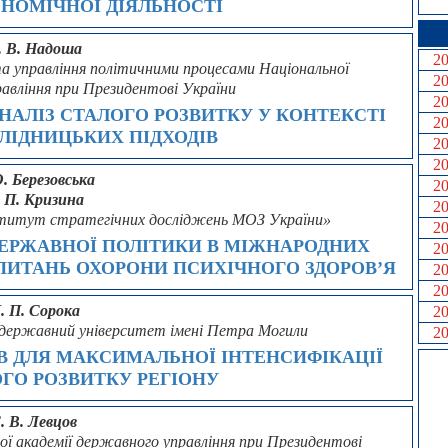
НОМІЧНОЇ ДІЯЛЬНОСТІ
. В. Надоша
2
а управління політичними процесами Національної
2
равління при Президентові України
2
АЛІЗ СТАЛОГО РОЗВИТКУ У КОНТЕКСТІ
2
ЛІДНИЦЬКИХ ПІДХОДІВ
2
2
О. Березовська
2
 П. Кризина
2
ститут стратегічних досліджень МОЗ України»
2
ЕРЖАВНОЇ ПОЛІТИКИ В МІЖНАРОДНИХ
2
ПИТАНЬ ОХОРОНИ ПСИХІЧНОГО ЗДОРОВ’Я
2
2
. П. Сорока
2
 державний університет імені Петра Могили
2
 ДЛЯ МАКСИМАЛЬНОЇ ІНТЕНСИФІКАЦІЇ
ГО РОЗВИТКУ РЕГІОНУ
. В. Левцов
ої академії державного управління при Президентові