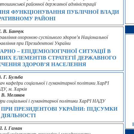
ятошинської районної державної адміністрації
ННЯ ФУНКЦІОНУВАННЯ ПУБЛІЧНОЇ ВЛАДИ
РАТИВНОМУ РАЙОНІ
. В. Банчук
равління охороною суспільного здоров’я Національної
равління при Президентові України
РНО – ЕПІДЕМІОЛОГІЧНОЇ СИТУАЦІЇ В
ШИХ ЕЛЕМЕНТІВ СТРАТЕГІЇ ДЕРЖАВНОГО
ЕЧЕННЯ ЗДОРОВ’Я НАСЕЛЕННЯ
. Г. Бульба
ач кафедри соціальної і гуманітарної політики ХарРІ
ДУ, м. Харків
. В. Меляков
ри соціальної і гуманітарної політики ХарРІ НАДУ
ПРИ ПРЕЗИДЕНТОВІ УКРАЇНИ: ПІДСУМКИ
 ДІЯЛЬНОСТІ
П. І. Гаман