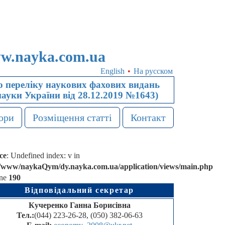
w.nayka.com.ua
English
•
На русском
 переліку наукових фахових видань
науки України від 28.12.2019 №1643)
ори
Розміщення статті
Контакт
ce
: Undefined index: v in
r/www/naykaQym/dy.nayka.com.ua/application/views/main.php
ine
190
Відповідальний секретар
Кучеренко Ганна Борисівна
Тел.:
(044) 223-26-28, (050) 382-06-63