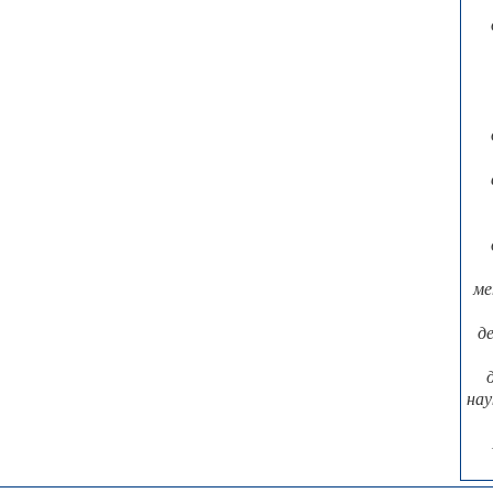
ме
д
нау