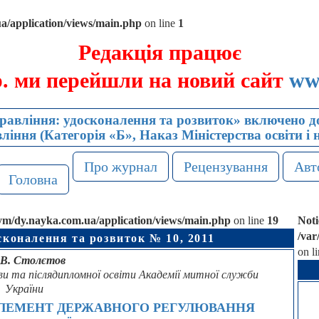
/application/views/main.php
on line
1
Редакція працює
р. ми перейшли на новий сайт
ww
авління: удосконалення та розвиток» включено до
іння (Категорія «Б», Наказ Міністерства освіти і 
Про журнал
Рецензування
Авт
Головна
/dy.nayka.com.ua/application/views/main.php
on line
19
Noti
/va
сконалення та розвиток № 10, 2011
on l
 В. Столєтов
и та післядипломної освіти Академії митної служби
України
ЕЛЕМЕНТ ДЕРЖАВНОГО РЕГУЛЮВАННЯ