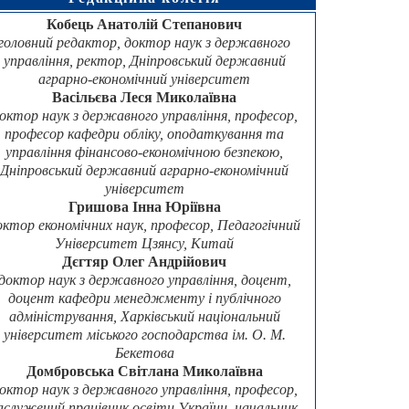
Кобець Анатолій Степанович
головний редактор, доктор наук з державного
управління, ректор, Дніпровський державний
аграрно-економічний університет
Васільєва Леся Миколаївна
октор наук з державного управління, професор,
професор кафедри обліку, оподаткування та
управління фінансово-економічною безпекою,
Дніпровський державний аграрно-економічний
університет
Гришова Інна Юріївна
октор економічних наук, професор, Педагогічний
Університет Цзянсу, Китай
Дєгтяр Олег Андрійович
доктор наук з державного управління, доцент,
доцент кафедри менеджменту і публічного
адміністрування, Харківський національний
університет міського господарства ім. О. М.
Бекетова
Домбровська Світлана Миколаївна
октор наук з державного управління, професор,
аслужений працівник освіти України, начальник