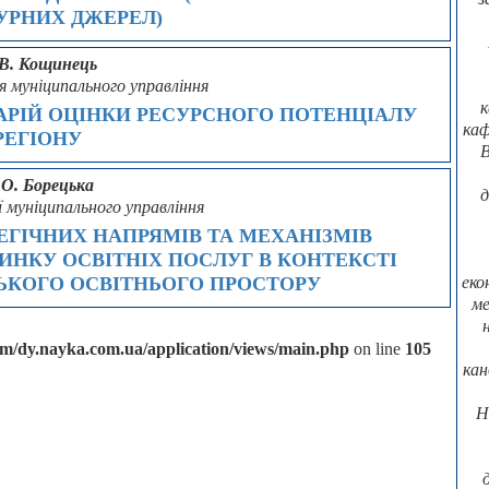
УРНИХ ДЖЕРЕЛ)
 В. Кощинець
я муніципального управління
к
РІЙ ОЦІНКИ РЕСУРСНОГО ПОТЕНЦІАЛУ
каф
РЕГІОНУ
В
 О. Борецька
д
ї муніципального управління
ЕГІЧНИХ НАПРЯМІВ ТА МЕХАНІЗМІВ
НКУ ОСВІТНІХ ПОСЛУГ В КОНТЕКСТІ
ЬКОГО ОСВІТНЬОГО ПРОСТОРУ
еко
ме
/dy.nayka.com.ua/application/views/main.php
on line
105
кан
Н