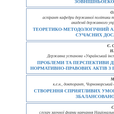
ЗОВНІШНЬОЕКО
О
аспірант кафедри державної політики т
академії державного уп
ТЕОРЕТИКО-МЕТОДОЛОГІЧНИЙ АН
СУЧАСНИХ ДОС
Є. 
Н.
Державна установа «Український ін
ПРОБЛЕМИ ТА ПЕРСПЕКТИВИ Д
НОРМАТИВНО-ПРАВОВИХ АКТІВ З 
М
к.е.н., докторант, Чорноморський
СТВОРЕННЯ СПРИЯТЛИВИХ УМОВ
ЗБАЛАНСОВАНО
С
слухач заочної форми навчання Національн