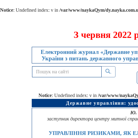
Notice
: Undefined index: v in
/var/www/naykaQym/dy.nayka.com.ua
З червня 2022 
Електронний журнал «Державне упр
України з питань державного управл
.
Notice
: Undefined index: v in
/var/www/naykaQym
Державне управління: удо
Ю.
заступник директора центру митної справ
УПРАВЛІННЯ РИЗИКАМИ, ЯК 