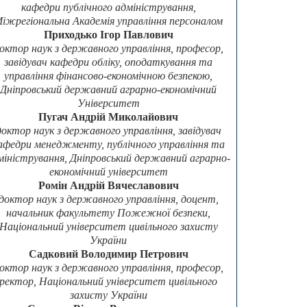
кафедри публічного адміністрування,
іжрегіональна Академія управління персоналом
Приходько Ігор Павлович
октор наук з державного управління, професор,
завідувач кафедри обліку, оподаткування та
управління фінансово-економічною безпекою,
Дніпровський державний аграрно-економічний
Університет
Пугач Андрій Миколайович
доктор наук з державного управління, завідувач
афедри менеджменту, публічного управління та
міністрування, Дніпровський державний аграрно-
економічний університет
Ромін Андрій Вячеславович
доктор наук з державного управління, доцент,
начальник факультету Пожежної безпеки,
Національний університет цивільного захисту
України
Садковий Володимир Петрович
октор наук з державного управління, професор,
ректор, Національний університет цивільного
захисту України