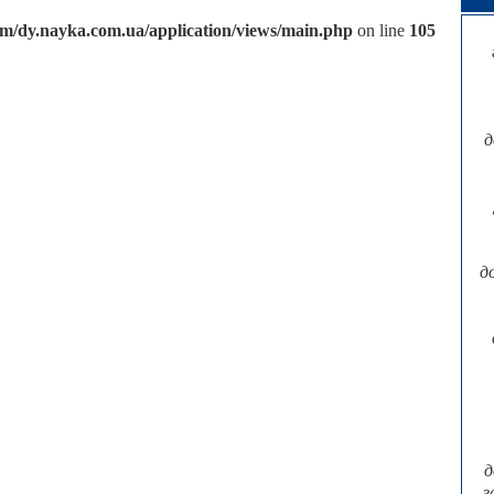
/dy.nayka.com.ua/application/views/main.php
on line
105
д
д
д
з