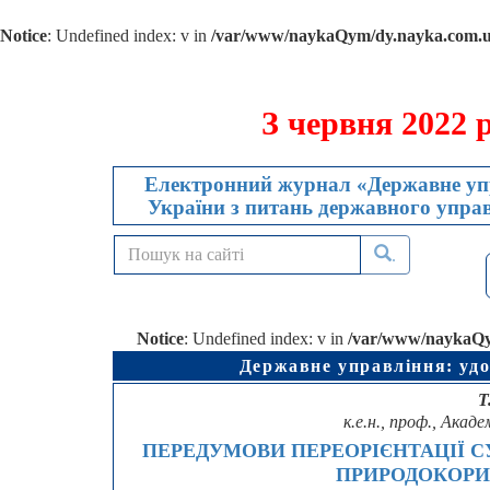
Notice
: Undefined index: v in
/var/www/naykaQym/dy.nayka.com.ua
З червня 2022 
Електронний журнал «Державне упр
України з питань державного управл
.
Notice
: Undefined index: v in
/var/www/naykaQym
Державне управління: удо
Т
к.е.н., проф., Акад
ПЕРЕДУМОВИ ПЕРЕОРІЄНТАЦІЇ 
ПРИРОДОКОРИ