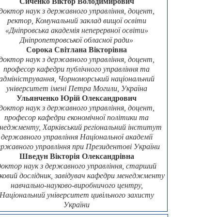
Сиченко Віктор Володимирович
доктор наук з державного управління, доцент,
ректор, Комунальний заклад вищої освіти
«Дніпровська академія неперервної освіти»
Дніпропетровської обласної ради»
Сорока Світлана Вікторівна
доктор наук з державного управління, доцент,
професор кафедри публічного управління та
адміністрування, Чорноморський національний
університет імені Петра Могили, Україна
Ульянченко Юрій Олександрович
доктор наук з державного управління, доцент,
професор кафедри економічної політики та
неджменту, Харківський регіональний інститут
державного управління Національної академії
ержавного управління при Президентові України
Шведун Вікторія Олександрівна
доктор наук з державного управління, старший
ковий дослідник, завідувач кафедри менеджменту
навчально-науково-виробничого центру,
Національний університет цивільного захисту
України