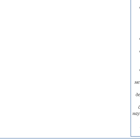
ме
д
нау