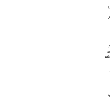
М
д
к
ад
д