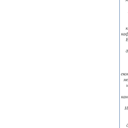
к
каф
В
д
еко
ме
кан
Н