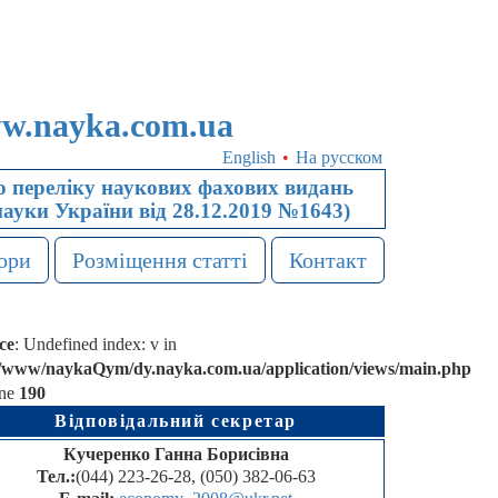
w.nayka.com.ua
English
•
На русском
 переліку наукових фахових видань
науки України від 28.12.2019 №1643)
ори
Розміщення статті
Контакт
ce
: Undefined index: v in
r/www/naykaQym/dy.nayka.com.ua/application/views/main.php
ine
190
Відповідальний секретар
Кучеренко Ганна Борисівна
Тел.:
(044) 223-26-28, (050) 382-06-63