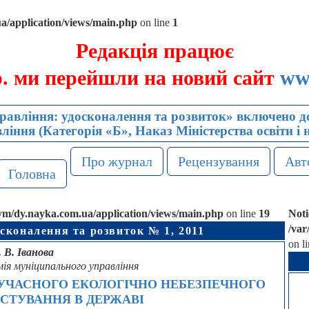
/application/views/main.php
on line
1
Редакція працює
р. ми перейшли на новий сайт
ww
авління: удосконалення та розвиток» включено до
іння (Категорія «Б», Наказ Міністерства освіти і 
Про журнал
Рецензування
Авт
Головна
/dy.nayka.com.ua/application/views/main.php
on line
19
Noti
/va
сконалення та розвиток № 1, 2011
on l
. В. Іванова
емія муніципального управління
СУЧАСНОГО ЕКОЛОГІЧНО НЕБЕЗПЕЧНОГО
СТУВАННЯ В ДЕРЖАВІ