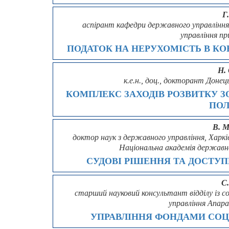
Г
аспірант кафедри державного управління
управління п
ПОДАТОК НА НЕРУХОМІСТЬ В КО
Н.
к.е.н., доц., докторант Доне
КОМПЛЕКС ЗАХОДІВ РОЗВИТКУ 
ПОЛ
В. 
доктор наук з державного управління, Харк
Національна академія державн
СУДОВІ РІШЕННЯ ТА ДОСТУП
С
старший науковий консультант відділу із с
управління Апар
УПРАВЛІННЯ ФОНДАМИ СОЦІ