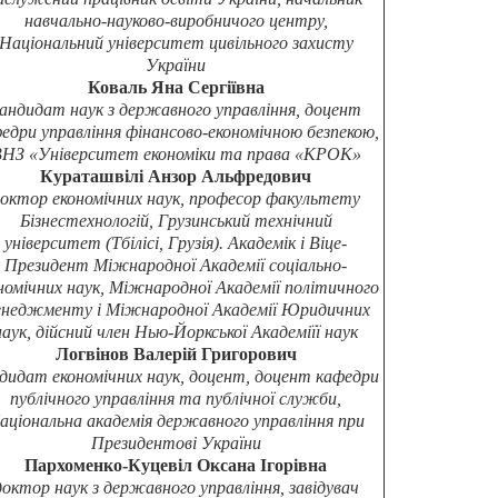
навчально-науково-виробничого центру,
Національний університет цивільного захисту
України
Коваль Яна Сергіївна
андидат наук з державного управління, доцент
едри управління фінансово-економічною безпекою,
НЗ «Університет економіки та права «КРОК»
Кураташвілі Анзор Альфредович
октор економічних наук, професор факультету
Бізнестехнологій, Грузинський технічний
університет (Тбілісі, Грузія). Академік і Віце-
Президент Міжнародної Академії соціально-
номічних наук, Міжнародної Академії політичного
неджменту і Міжнародної Академії Юридичних
наук, дійсний член Нью-Йоркської Академіїї наук
Логвінов Валерій Григорович
дидат економічних наук, доцент, доцент кафедри
публічного управління та публічної служби,
аціональна академія державного управління при
Президентові України
Пархоменко-Куцевіл Оксана Ігорівна
доктор наук з державного управління, завідувач