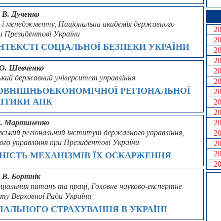
. В. Дученко
 і менеджменту, Національна академія державного
2
ри Президентові України
2
НТЕКСТІ СОЦІАЛЬНОЇ БЕЗПЕКИ УКРАЇНИ
2
2
 О. Шевченко
2
цький державний університет управління
2
ЗОВНІШНЬОЕКОНОМІЧНОЇ РЕГІОНАЛЬНОЇ
2
ІТИКИ АПК
2
2
М. Мартиненко
2
івський регіональний інститут державного управління,
2
ого управління при Президентові України
2
2
НІСТЬ МЕХАНІЗМІВ ЇХ ОСКАРЖЕННЯ
2
. В. Бортнік
оціальних питань та праці, Головне науково-експертне
ату Верховної Ради України
АЛЬНОГО СТРАХУВАННЯ В УКРАЇНІ