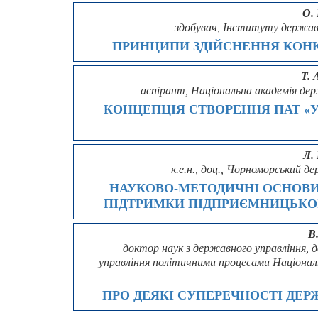
О.
здобувач, Інституту держави
ПРИНЦИПИ ЗДІЙСНЕННЯ КОНК
Т. 
аспірант, Національна академія де
КОНЦЕПЦІЯ СТВОРЕННЯ ПАТ «
Л.
к.е.н., доц., Чорноморський 
НАУКОВО-МЕТОДИЧНІ ОСНОВИ
ПІДТРИМКИ ПІДПРИЄМНИЦЬКОЇ
В
доктор наук з державного управління,
управління політичними процесами Націонал
ПРО ДЕЯКІ СУПЕРЕЧНОСТІ ДЕРЖ