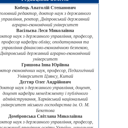
Кобець Анатолій Степанович
головний редактор, доктор наук з державного
управління, ректор, Дніпровський державний
аграрно-економічний університет
Васільєва Леся Миколаївна
октор наук з державного управління, професор,
професор кафедри обліку, оподаткування та
управління фінансово-економічною безпекою,
Дніпровський державний аграрно-економічний
університет
Гришова Інна Юріївна
октор економічних наук, професор, Педагогічний
Університет Цзянсу, Китай
Дєгтяр Олег Андрійович
доктор наук з державного управління, доцент,
доцент кафедри менеджменту і публічного
адміністрування, Харківський національний
університет міського господарства ім. О. М.
Бекетова
Домбровська Світлана Миколаївна
октор наук з державного управління, професор,
аслужений працівник освіти України, начальник