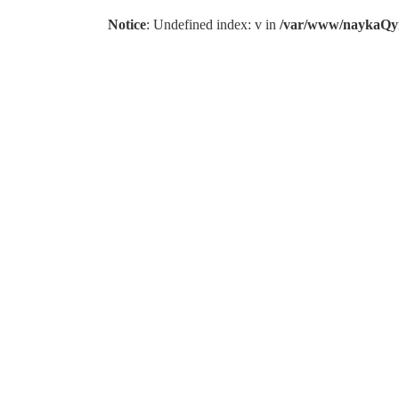
Notice
: Undefined index: v in
/var/www/naykaQym